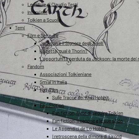
Le Pillole di Claudio Testi
Interviste
Tolkien a Scuola
Temi
Film e Serie-TV
Jackson e il Signore degli Anelli
Aspetta, qual è Thorin?
L’opportunità perduta da Jackson: la morte dei 
Fandom
Associazioni Tolkieniane
Smial in Italia
Fan-Film
Sulle Tracce dei Kiwi Hobbit
Fan-Fiction
Fan fiction, l’arte di seguire Tolkien
Fan fiction, il canone e le sue sfide
Le Appendici de Lo Hobbit
I retroscena della dimora di Elrond