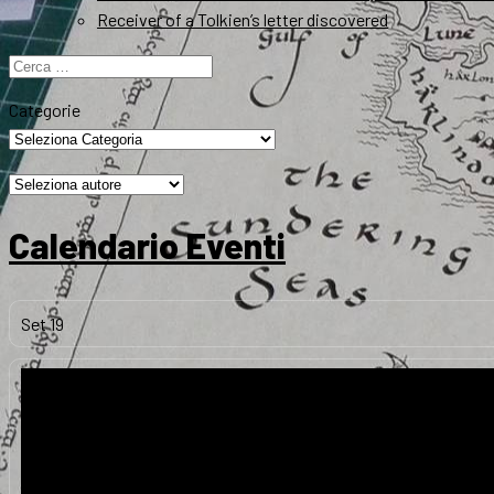
Receiver of a Tolkien’s letter discovered
Ricerca
per:
Categorie
Calendario Eventi
Set
19