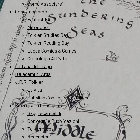
Come Associarsi
Cosa Facciamo
FantastikA
Mitopoiesi
Tolkien Studies Day
Tolkien Reading Day
Lucca Comics & Games
Cronologia Attività
La Tana del Drago
I Quaderni di Arda
J.R.R. Tolkien
La vita
Pubblicazioni Inglesi e Italiane
Bibliografia Consigliata
Saggi scaricabili
Convegni e Pubblicazioni
Tolkien Labs
Recensioni