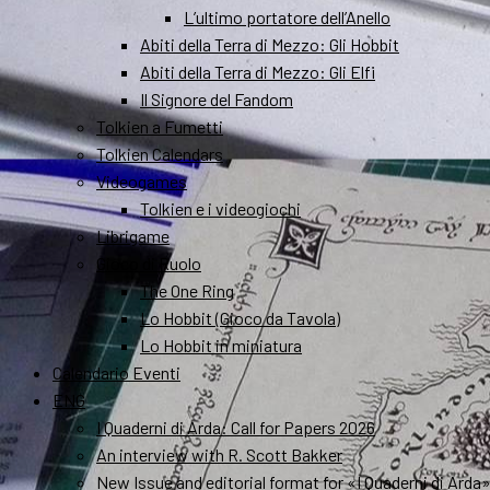
L’ultimo portatore dell’Anello
Abiti della Terra di Mezzo: Gli Hobbit
Abiti della Terra di Mezzo: Gli Elfi
Il Signore del Fandom
Tolkien a Fumetti
Tolkien Calendars
Videogames
Tolkien e i videogiochi
Librigame
Gioco di Ruolo
The One Ring
Lo Hobbit (Gioco da Tavola)
Lo Hobbit in miniatura
Calendario Eventi
ENG
I Quaderni di Arda: Call for Papers 2026
An interview with R. Scott Bakker
New Issue and editorial format for «I Quaderni di Arda