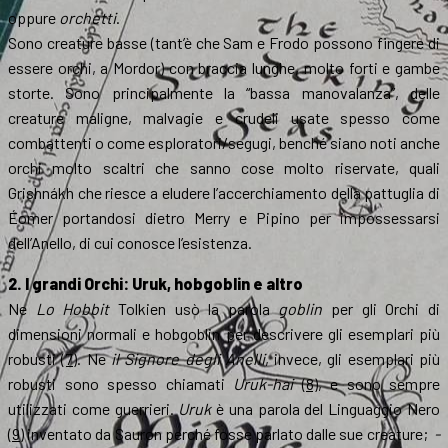
oppure
orchetti
.
Sono creature basse (tant’è che Sam e Frodo possono fingere di
essere orchi, a Mordor) con braccia lunghe, molto forti e gambe
storte. Sono principalmente la “bassa manovalanza”, delle
creature maligne, malvagie e crudeli usate spesso come
combattenti o come esploratori/segugi, benché siano noti anche
orchi molto scaltri che sanno cose molto riservate, quali
Grishnákh che riesce a eludere l’accerchiamento della pattuglia di
Éomer portandosi dietro Merry e Pipino per impossessarsi
dell’Anello, di cui conosce l’esistenza.
2. I grandi Orchi: Uruk, hobgoblin e altro
Ne
Lo Hobbit
Tolkien usò la parola
goblin
per gli Orchi di
dimensioni normali e hobgoblin per descrivere gli esemplari più
robusti
(7)
. Ne
il Signore degli Anelli
, invece, gli esemplari più
robusti sono spesso chiamati
Uruk-hai
(8)
, e sono sempre
utilizzati come guerrieri.
Uruk
è una parola del Linguaggio Nero
(9)
inventato da Sauron perché fosse parlato dalle sue creature;
-