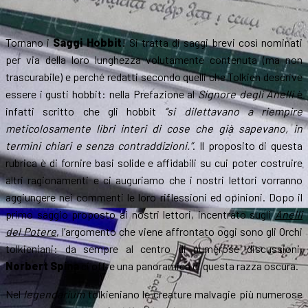
Tornano i
Saggi Hobbit
! Si tratta di saggi brevi così nominati
per via della loro lunghezza volutamente contenuta (ma non
trascurabile) e perché redatti secondo quelli che Tolkien descrive
essere i gusti hobbit: nella Prefazione al
Signore degli Anelli
è
infatti scritto che gli hobbit
“si dilettavano a riempire
meticolosamente libri interi di cose che già sapevano, in
termini chiari e senza contraddizioni.”
. Il proposito di questa
rubrica è di fornire basi solide e affidabili su cui poter costruire
altri ragionamenti e ci auguriamo che i nostri lettori vorranno
aggiungere nei commenti le loro riflessioni ed opinioni. Dopo il
primo saggio proposto ai nostri lettori, incentrato sugli
Anelli
del Potere
, l’argomento che viene affrontato oggi sono gli Orchi
tolkieniani: da sempre al centro di numerose discussioni,
Norbert Spina
ci offre una panoramica di questa razza oscura.
Nel
legendarium
tolkieniano le creature malvagie più numerose