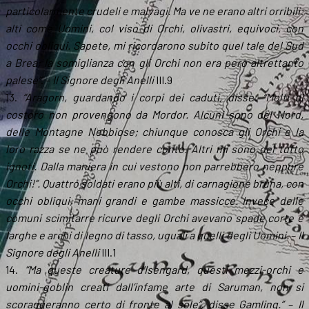
particolarmente crudeli e malvagi. Ma ve ne erano altri orribili:
alti come Uomini, col viso di Orchi, olivastri, equivoci, con
occhi obliqui. Sapete, mi ricordarono subito quel tale del Sud
a Brea; la somiglianza con gli Orchi non era però altrettanto
palese”
. –
Il Signore degli Anelli
III.9
13.
“Aragorn, guardando i corpi dei caduti, disse: “Molti di
costoro non provengono da Mordor. Alcuni sono del Nord,
delle Montagne Nebbiose; chiunque conosca gli Orchi e la
loro razza se ne può rendere conto. Altri mi sono del tutto
ignoti. Dalla maniera in cui vestono non parrebbero neppure
Orchi!”. Quattro soldati erano più alti, di carnagione bruna, con
occhi obliqui, mani grandi e gambe massicce. Invece delle
comuni scimitarre ricurve degli Orchi avevano spade corte e
larghe e archi di legno di tasso, uguali a quelli degli Uomini.
–
Il
Signore degli Anelli
III.1
14.
“Ma queste creature d’Isengard, questi mezzi-orchi e
uomini-goblin creati dall’infame arte di Saruman, non si
scoraggeranno certo di fronte al sole”, disse Gamling.”
–
Il