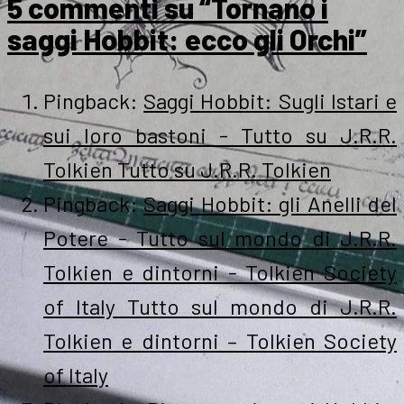
5 commenti su “Tornano i
saggi Hobbit: ecco gli Orchi”
Pingback:
Saggi Hobbit: Sugli Istari e
sui loro bastoni - Tutto su J.R.R.
Tolkien Tutto su J.R.R. Tolkien
Pingback:
Saggi Hobbit: gli Anelli del
Potere - Tutto sul mondo di J.R.R.
Tolkien e dintorni - Tolkien Society
of Italy Tutto sul mondo di J.R.R.
Tolkien e dintorni – Tolkien Society
of Italy