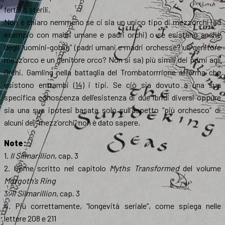
fertili o sterili.
Non è chiaro nemmeno se ci sia un unico tipo di mezz’orchi (ad
esempio con madri umane e padri orchi) o se esistano anche
degli “uomini-goblin” (padri umani e madri orchesse? un genitore
mezz’orco e un genitore orco? Non si sa) più simili dei primi agli
Orchi. Gamling nella battaglia del Trombatorrrione afferma che
esistono entrambi
(14)
i tipi. Se ciò sia dovuto a una sua
specifica conoscenza dell’esistenza di due ibridi diversi oppure
sia una sua ipotesi basata solo sull’aspetto “più orchesco” di
alcuni dei “mezz’orchi” non è dato sapere.
Note:
1.
Il Silmarillion
, cap. 3
2. Come scritto nel capitolo
Myths Transformed
del volume
Morgoth’s Ring
3.
Il Silmarillion
, cap. 3
4. Più correttamente, “longevità seriale”, come spiega nelle
lettere 208 e 211