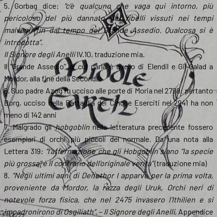
5. Gorbag dice:
“c’è qualcuno che vaga qui intorno, più
pericoloso del più dannato dei ribelli vissuti nei tempi
malvagi, fin dal tempo del Grande Assedio. Qualcosa si è
introdotta”
.
Il Signore degli Anelli
IV.10, traduzione mia.
Il “Grande Assedio” di cui parla è quello di Elendil e Gil-Galad a
Mordor, alla fine della Seconda.
6. Suo padre Azog fu ucciso alle porte di Moria nel 2799: pertanto
Borg, ucciso nella Battaglia dei Cinque Eserciti nel 2941 ha non
meno di 142 anni
7. Malgrado gli
hobgoblin
nella letteratura precedente fossero
esemplari di orchi più piccoli del normale. Da una nota alla
Lettera 319:
“l’affermazione che gli Hobgoblin siano “la specie
più grossa” è il contrario dell’originale verità”
(traduzione mia)
8.
“Negli ultimi anni di Denethor I apparve per la prima volta,
proveniente da Mordor, la razza degli Uruk, Orchi neri di
notevole forza fisica, che nel 2475 invasero l’Ithilien e si
impadronirono di Osgiliath”
. –
Il Signore degli Anelli
, Appendice