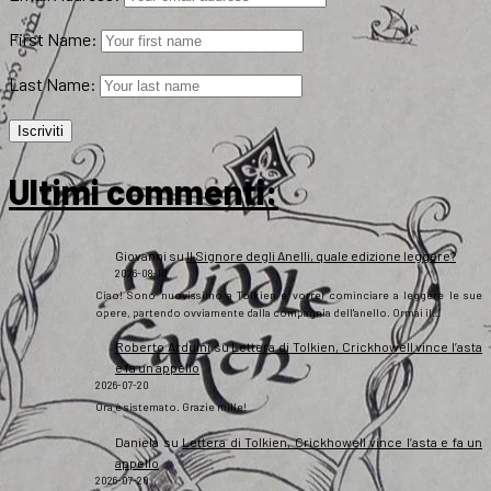
First Name:
Last Name:
Ultimi commenti:
Giovanni
su
Il Signore degli Anelli, quale edizione leggere?
2026-08-10
Ciao! Sono nuovissimo a Tolkien e vorrei cominciare a leggere le sue
opere, partendo ovviamente dalla compagnia dell'anello. Ormai il…
Roberto Arduini
su
Lettera di Tolkien, Crickhowell vince l’asta
e fa un appello
2026-07-20
Ora è sistemato. Grazie mille!
Daniela
su
Lettera di Tolkien, Crickhowell vince l’asta e fa un
appello
2026-07-20