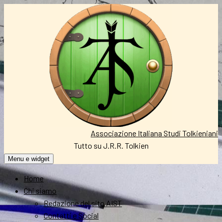
Vai
al
contenuto
Associazione Italiana Studi Tolkieniani
Tutto su J.R.R. Tolkien
Menu e widget
Home
Chi siamo
Redazione del sito AIST
Contatti e Social