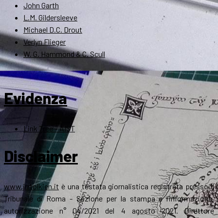
John Garth
L.M. Gildersleeve
Michael D.C. Drout
Verlyn Flieger
W. G. Hammond & C. Scull
Evidenza
Link Tree – AIST
Disclaimer
www.jrrtolkien.it
è una testata giornalistica registrata presso il
Tribunale di Roma - Sezione per la stampa e l’informazione,
autorizzazione n° 04/2021 del 4 agosto 2021. Direttore