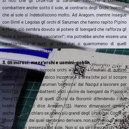
Si noti che gli
Uruk-hai
“di Saruman” riescono a correre e
combattere anche sotto il sole, al contrario degli Orchi “normali”
che al sole si indeboliscono molto. Ad Aragorn, mentre insegue
con Gimli e Legolas gli orchi di Saruman che hanno rapito Pipino
e Merry, ciò sembra dovuto al potere di Isengard che rafforza gli
Orchi e spossa i “Tre cacciatori”; ma potrebbe anche essere una
caratteristica di tutti gli
Uruk-hai
, o quantomeno di quelli
impiegati da Saruman
(10)
.
3. Gli incroci: mezz’orchi e uomini-goblin
Nel libro Saruman incrocia orchi e umani. I risultati di questo
ibrido sono il tizio strabico incontrato a Brea (che poi si scopre
essere una spia di Saruman “convinta” dai Nazgul a lavorare per
loro)
(11)
, molti combattenti visti uscire da Isengard da Pipino e
Merry
(12)
e alcuni di quelli uccisi da Boromir difendendo i due
hobbit, come ci dice Aragorn
(13)
. Hanno dimensioni umane,
anche se non è chiaro se siano più grandi degli
Uruk-hai
. Come gli
esseri umani, dai quali sembrano derivare, non soffrono di alcuna
debolezza in presenza del sole. Non si sa se i mezz’orchi siano