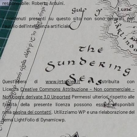
responsabile: Roberto Arduini.
I contenuti presenti su questo sito non sono generati con
l'ausilio dell'intelligenza artificiale.
Quest’opera di
www.jrrtolkien.it
è distribuita con
Licenza
Creative Commons Attribuzione – Non commerciale –
Non opere derivate 3.0 Unported
Permessi ulteriori rispetto alle
finalità della presente licenza possono essere disponibili
nella
pagina dei contatti
. Utilizziamo WP e una rielaborazione del
tema LightFolio di Dynamicwp.