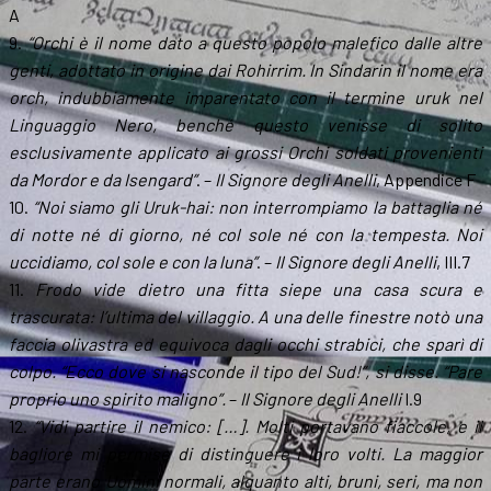
A
9.
“Orchi è il nome dato a questo popolo malefico dalle altre
genti, adottato in origine dai Rohirrim. In Sindarin il nome era
orch, indubbiamente imparentato con il termine uruk nel
Linguaggio Nero, benché questo venisse di solito
esclusivamente applicato ai grossi Orchi soldati provenienti
da Mordor e da Isengard”
. –
Il Signore degli Anelli
, Appendice F
10.
“Noi siamo gli Uruk-hai: non interrompiamo la battaglia né
di notte né di giorno, né col sole né con la tempesta. Noi
uccidiamo, col sole e con la luna”
. –
Il Signore degli Anelli
, III.7
11.
Frodo vide dietro una fitta siepe una casa scura e
trascurata: l’ultima del villaggio. A una delle finestre notò una
faccia olivastra ed equivoca dagli occhi strabici, che sparì di
colpo. “Ecco dove si nasconde il tipo del Sud!”, si disse. “Pare
proprio uno spirito maligno”.
–
Il Signore degli Anelli
I.9
12.
“Vidi partire il nemico: […]. Molti portavano fiaccole, e il
bagliore mi permise di distinguere i loro volti. La maggior
parte erano Uomini normali, alquanto alti, bruni, seri, ma non