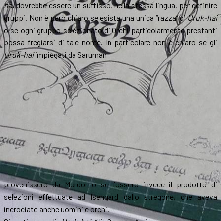
hai
dovrebbe essere un suffisso, nella stessa lingua, per definire
gruppi. Non è però chiaro se esista una unica “razza” di
Uruk-hai
o se ogni gruppo selezionato di Orchi particolarmente prestanti
possa fregiarsi di tale nome. In particolare non è chiaro se gli
Uruk-hai
impiegati da Saruman
provenissero da Mordor o se fossero invece il prodotto di
selezioni effettuate ad Isengard dallo stregone, che aveva
incrociato anche uomini e orchi.