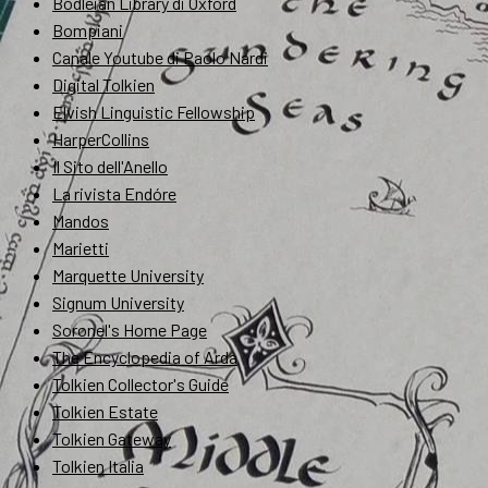
Bodleian Library di Oxford
Bompiani
Canale Youtube di Paolo Nardi
Digital Tolkien
Elvish Linguistic Fellowship
HarperCollins
Il Sito dell'Anello
La rivista Endóre
Mandos
Marietti
Marquette University
Signum University
Soronel's Home Page
The Encyclopedia of Arda
Tolkien Collector's Guide
Tolkien Estate
Tolkien Gateway
Tolkien Italia