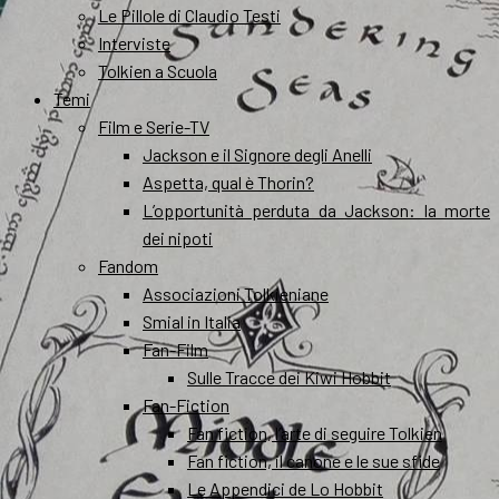
Le Pillole di Claudio Testi
Interviste
Tolkien a Scuola
Temi
Film e Serie-TV
Jackson e il Signore degli Anelli
Aspetta, qual è Thorin?
L’opportunità perduta da Jackson: la morte
dei nipoti
Fandom
Associazioni Tolkieniane
Smial in Italia
Fan-Film
Sulle Tracce dei Kiwi Hobbit
Fan-Fiction
Fan fiction, l’arte di seguire Tolkien
Fan fiction, il canone e le sue sfide
Le Appendici de Lo Hobbit