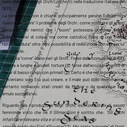
sono sicuramente gli
Orchi
(
orchetti
, nella traduzione italiana del
1971).
La loro origine non è chiara, principalmente perché Tolkien non
riuscì a “risolvere” il problema degli Orchi: come scrittore gli erano
necessari dei nemici che i “buoni” potessero uccidere senza
dubbi o sensi di colpa, ma come cattolico l’idea di una intera
razza “perduta” oltre ogni possibilità di redenzione non era per lui
accettabile.
Non si sa “come” siano nati gli Orchi. Forse dalla corruzione di Elfi,
dovuta a lunghe e crudeli torture
(1)
; forse dall’accoppiamento di
Maiar di basso rango con primati
(2)
. Certo è che nel
legendarium
tolkieniano solo Eru può creare, e il male può solo corrompere:
pertanto non sono stati creati da Melkor o da qualunque suo
emulo successivo.
Riguardo alla riproduzione degli Orchi, esistono Orchi di sesso
femminile visto che ne
Il Silmarillion
è scritto che:
“Gli Orchi
infatti prendevano vita e si moltiplicavano nello
stesso modo dei Figli d’Ilúvatar”
(3)
. Allo stato “naturale” gli Orchi