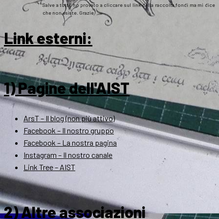
Salve a tutti, ho provato a cliccare sul link della raccolta fondi ma mi dice
che non esiste. Grazie
Link esterni
:
1) Pagine dell'AIST
ArsT – Il blog (non più attivo)
Facebook – Il nostro gruppo
Facebook – La nostra pagina
Instagram – Il nostro canale
Link Tree – AIST
2) Altre associazioni