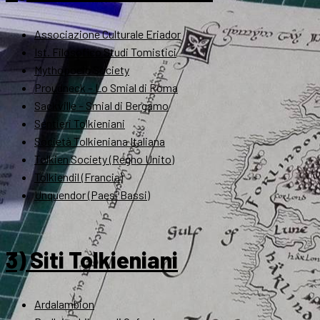
Associazione Culturale Eriador
Ist. Filosofico Studi Tomistici
Mythopoeic Society
Proudneck – Lo Smial di Roma
Sackville – Smial di Bergamo
Sentieri Tolkieniani
Società Tolkieniana Italiana
Tolkien Society (Regno Unito)
Tolkiendil (Francia)
Unquendor (Paesi Bassi)
3) Siti Tolkieniani
Ardalambion