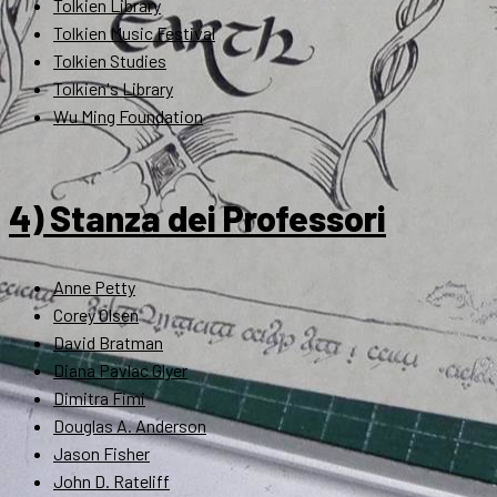
Tolkien Library
Tolkien Music Festival
Tolkien Studies
Tolkien's Library
Wu Ming Foundation
4) Stanza dei Professori
Anne Petty
Corey Olsen
David Bratman
Diana Pavlac Glyer
Dimitra Fimi
Douglas A. Anderson
Jason Fisher
John D. Rateliff