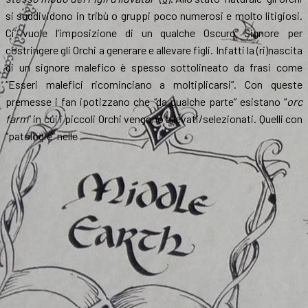
si suddividono in tribù o gruppi poco numerosi e molto litigiosi.
Ci vuole l’imposizione di un qualche Oscuro Signore per
costringere gli Orchi a generare e allevare figli. Infatti la (ri)nascita
di un signore malefico è spesso sottolineato da frasi come
“Esseri malefici ricominciano a moltiplicarsi”. Con queste
premesse i fan ipotizzano che “da qualche parte” esistano “
orc
farm
” in cui i piccoli Orchi vengono allevati/selezionati. Quelli con
“patologie” nelle