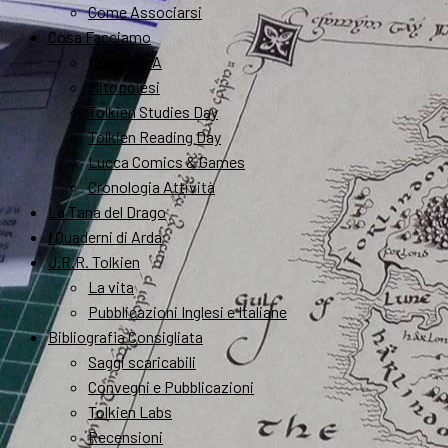
Come Associarsi
Cosa Facciamo
FantastikA
Mitopoiesi
Tolkien Studies Day
Tolkien Reading Day
Lucca Comics & Games
Cronologia Attività
La Tana del Drago
I Quaderni di Arda
J.R.R. Tolkien
La vita
Pubblicazioni Inglesi e Italiane
Bibliografia Consigliata
Saggi scaricabili
Convegni e Pubblicazioni
Tolkien Labs
Recensioni