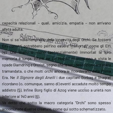
capacità relazionali – quali, amicizia, empatia – non arrivano
all’età adulta.
Non si sa nulla nemmeno della longevità degli Orchi. Se fossero
Elfi corrotti potrebbero perfino essere “immortali” come gli Elfi
(4)
. Che siano o meno (potenzialmente) immortali la loro
memoria è lunga. Infatti ne
Lo Hobbit
riconoscono a vista le
spade Glamdring e Orcrist, segno che la loro descrizione era stata
tramandata, o che molti orchi ancora le ricordavano dalla Prima
Era. Ne
Il Signore degli Anelli
i due capitani Gorbag e Shagrat
ricordano (o, comunque, sanno di) eventi accadute molto tempo
addietro
(5)
. Infine Borg figlio di Azog viene ucciso a un’età non
inferiore ai 140 anni
(6)
.
Va detto che sotto la macro categoria “Orchi” sono spesso
accomunate diverse creature, come qui sotto schematizzato.