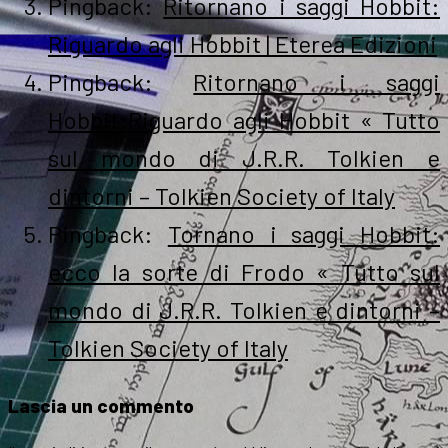
Pingback:
Ritornano i saggi Hobbit:
Riguardo agli Hobbit | Eterea Edizioni
Pingback:
Ritornano i saggi
Hobbit:Riguardo agli Hobbit « Tutto
sul mondo di J.R.R. Tolkien e
dintorni – Tolkien Society of Italy
Pingback:
Tornano i saggi Hobbit:
ecco la sorte di Frodo « Tutto sul
mondo di J.R.R. Tolkien e dintorni –
Tolkien Society of Italy
Lascia un commento