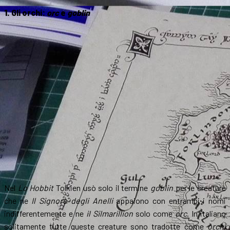
1. Gli orchi:
orc
e
goblin
Nel
Lo Hobbit
Tolkien usò solo il termine
goblin
per le creature
che ne
Il Signore degli Anelli
appaiono con entrambi i nomi
indifferentemente e ne
il Silmarillion
solo come
orc
. In italiano
solitamente tutte queste creature sono tradotte come
orchi