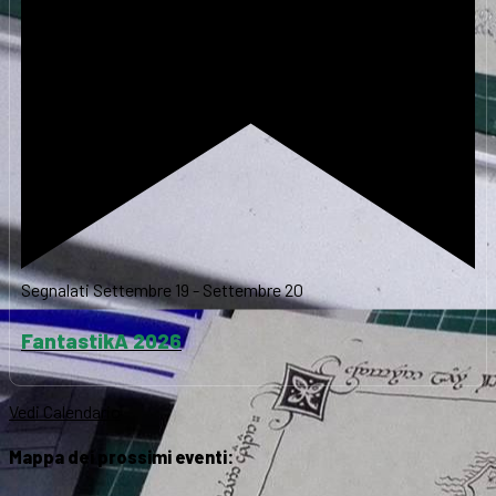
Segnalati
Settembre 19
-
Settembre 20
FantastikA 2026
Vedi Calendario
Mappa dei prossimi eventi: