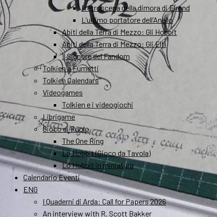
I retroscena della dimora di Elrond
L’ultimo portatore dell’Anello
Abiti della Terra di Mezzo: Gli Hobbit
Abiti della Terra di Mezzo: Gli Elfi
Il Signore del Fandom
Tolkien a Fumetti
Tolkien Calendars
Videogames
Tolkien e i videogiochi
Librigame
Gioco di Ruolo
The One Ring
Lo Hobbit (Gioco da Tavola)
Lo Hobbit in miniatura
Calendario Eventi
ENG
I Quaderni di Arda: Call for Papers 2026
An interview with R. Scott Bakker