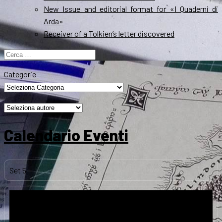
New Issue and editorial format for «I Quaderni di
Arda»
Receiver of a Tolkien’s letter discovered
Ricerca
per:
Categorie
Calendario Eventi
Set
5