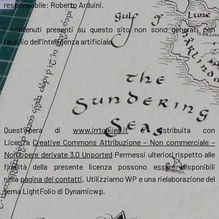
responsabile: Roberto Arduini.
I contenuti presenti su questo sito non sono generati con
l'ausilio dell'intelligenza artificiale.
Quest’opera di
www.jrrtolkien.it
è distribuita con
Licenza
Creative Commons Attribuzione – Non commerciale –
Non opere derivate 3.0 Unported
Permessi ulteriori rispetto alle
finalità della presente licenza possono essere disponibili
nella
pagina dei contatti
. Utilizziamo WP e una rielaborazione del
tema LightFolio di Dynamicwp.