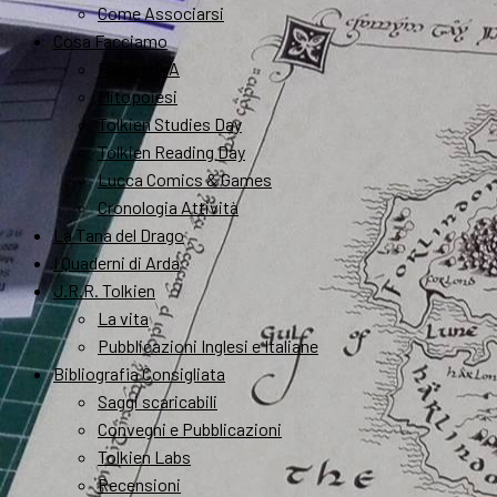
Come Associarsi
Cosa Facciamo
FantastikA
Mitopoiesi
Tolkien Studies Day
Tolkien Reading Day
Lucca Comics & Games
Cronologia Attività
La Tana del Drago
I Quaderni di Arda
J.R.R. Tolkien
La vita
Pubblicazioni Inglesi e Italiane
Bibliografia Consigliata
Saggi scaricabili
Convegni e Pubblicazioni
Tolkien Labs
Recensioni