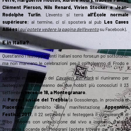
Clément Pierson, Nils Renard, Vivien Stocker e Jean-
Rodolphe Turlin
. L’evento si terrà
all’École normale
supérieure
; al termine, ci si sposterà al pub
Les Caves
Alliées
(
qui potete vedere la pagina dell’evento
su Facebook).
E in Italia?
Quest’anno i festeggiamenti italiani sono forse un po’ sottotono,
ma non mancano le celebrazioni per il compleanno di Frodo e
Bilbo.
Lo Smial marchigiano dei
Cavalieri del Mark
si riuniranno per
festeggiare il compleanno dei due hobbit più conosciuti il 23
settembre,
verso le 18, a Montegranaro
.
Al
Parco Fluviale del Trebbia
(a Gossolengo, in provincia di
Piacenza
), nell’ambito della manifestazione
Appennino
Festival 2017
, il 22 settembre si festeggerà il compleanno di
Bilbo Baggins con un’esibizione dal vivo a ingresso gratuito
presso la Locanda dei Melograni (potete trovare
qui la pagina