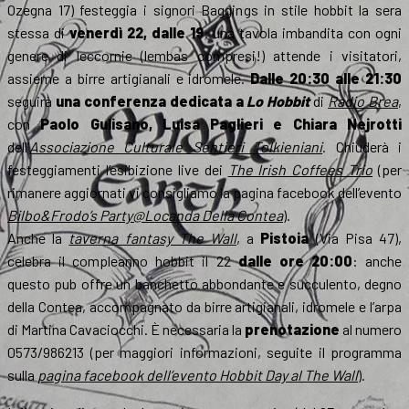
Ozegna 17) festeggia i signori Baggings in stile hobbit la sera
stessa di
venerdì 22, dalle 19
: una tavola imbandita con ogni
genere di leccornie (lembas compresi!) attende i visitatori,
assieme a birre artigianali e idromele.
Dalle 20:30 alle 21:30
seguirà
una conferenza dedicata a
Lo Hobbit
di
Radio Brea
,
con
Paolo Gulisano, Luisa Paglieri e Chiara Nejrotti
dell’
Associazione Culturale Sentieri Tolkieniani
. Chiuderà i
festeggiamenti l’esibizione live dei
The Irish Coffees Trio
(per
rimanere aggiornati vi consigliamo la pagina facebook dell’evento
Bilbo&Frodo’s Party@Locanda Della Contea
).
Anche la
taverna fantasy The Wall
, a
Pistoia
(Via Pisa 47),
celebra il compleanno hobbit il 22
dalle ore 20:00
: anche
questo pub offre un banchetto abbondante e succulento, degno
della Contea, accompagnato da birre artigianali, idromele e l’arpa
di Martina Cavaciocchi. È necessaria la
prenotazione
al numero
0573/986213 (per maggiori informazioni, seguite il programma
sulla
pagina facebook dell’evento Hobbit Day al The Wall
).