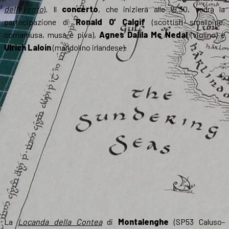
dell’evento
). Il
concerto
, che inizierà alle 19.30, vedrà la
partecipazione di
Ronald O’ Calgif
(scottish smallpipe,
cornamusa, musa e piva),
Agnes Dalila Mc Nedal
(violino) e
Ulrich Laloin
(mandolino irlandese).
La
Locanda della Contea
di
Montalenghe
(SP53 Caluso-