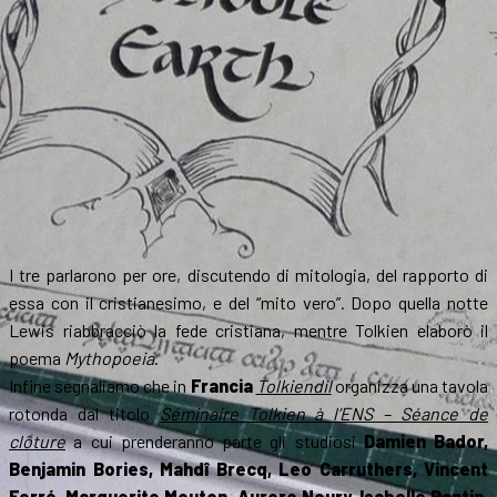
I tre parlarono per ore, discutendo di mitologia, del rapporto di
essa con il cristianesimo, e del “mito vero”. Dopo quella notte
Lewis riabbracciò la fede cristiana, mentre Tolkien elaborò il
poema
Mythopoeia
.
Infine segnaliamo che in
Francia
Tolkiendil
organizza una tavola
rotonda dal titolo
Séminaire Tolkien à l’ENS – Séance de
clôture
a cui prenderanno parte gli studiosi
Damien Bador,
Benjamin Bories, Mahdî Brecq, Leo Carruthers, Vincent
Ferré, Marguerite Mouton, Aurore Noury, Isabelle Pantin,