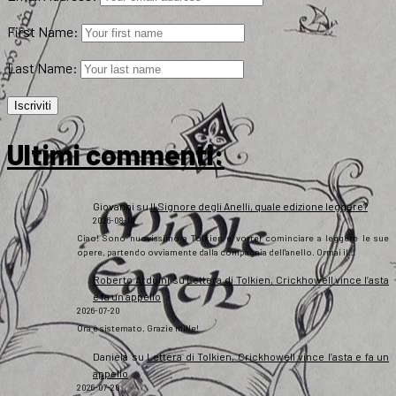
First Name:
Last Name:
Ultimi commenti:
Giovanni
su
Il Signore degli Anelli, quale edizione leggere?
2026-08-10
Ciao! Sono nuovissimo a Tolkien e vorrei cominciare a leggere le sue
opere, partendo ovviamente dalla compagnia dell'anello. Ormai il…
Roberto Arduini
su
Lettera di Tolkien, Crickhowell vince l’asta
e fa un appello
2026-07-20
Ora è sistemato. Grazie mille!
Daniela
su
Lettera di Tolkien, Crickhowell vince l’asta e fa un
appello
2026-07-20