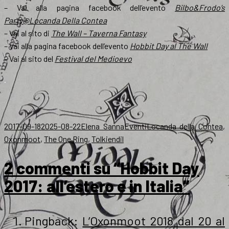
– Vai alla pagina facebook dell’evento
Bilbo&Frodo’s
Party@Locanda Della Contea
– Vai al sito di
The Wall – Taverna Fantasy
– Vai alla pagina facebook dell’evento
Hobbit Day al The Wall
– Vai al sito del
Festival del Medioevo
.
Scritto
Autore
Categorie
Tag
2017-09-18
2025-08-22
Elena Sanna
Eventi
Locanda della Contea
,
il
Oxonmoot
,
The One Ring
,
Tolkiendil
2 commenti su “Hobbit Day
2017: all’estero e in Italia”
Pingback:
L’Oxonmoot 2018 dal 20 al