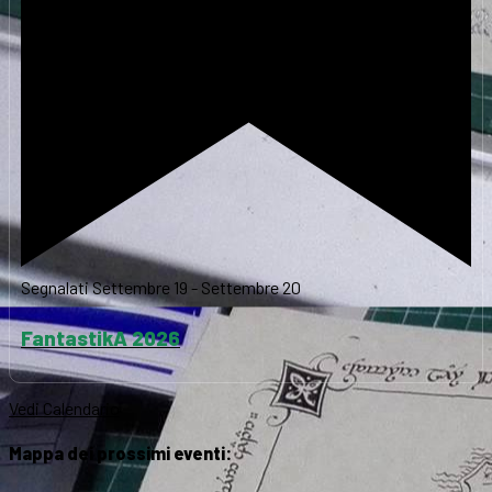
Segnalati
Settembre 19
-
Settembre 20
FantastikA 2026
Vedi Calendario
Mappa dei prossimi eventi: