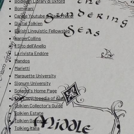
Bodleian Library di Oxford
Bompiani
Canale Youtube di Paolo Nardi
Digital Tolkien
Elvish Linguistic Fellowship
HarperCollins
Il Sito dell'Anello
La rivista Endóre
Mandos
Marietti
Marquette University
Signum University
Soronel's Home Page
The Encyclopedia of Arda
Tolkien Collector's Guide
Tolkien Estate
Tolkien Gateway
Tolkien Italia