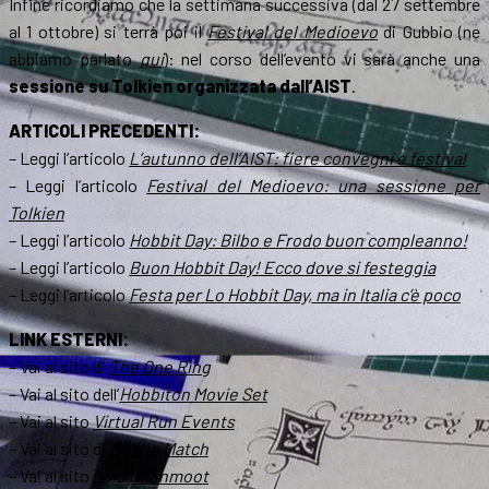
Infine ricordiamo che la settimana successiva (dal 27 settembre
al 1 ottobre) si terrà poi il
Festival del Medioevo
di Gubbio (ne
abbiamo parlato
qui
): nel corso dell’evento vi sarà anche una
sessione su Tolkien organizzata dall’AIST
.
ARTICOLI PRECEDENTI:
– Leggi l’articolo
L’autunno dell’AIST: fiere convegni e festival
– Leggi l’articolo
Festival del Medioevo: una sessione per
Tolkien
– Leggi l’articolo
Hobbit Day: Bilbo e Frodo buon compleanno!
– Leggi l’articolo
Buon Hobbit Day! Ecco dove si festeggia
– Leggi l’articolo
Festa per Lo Hobbit Day, ma in Italia c’è poco
LINK ESTERNI:
– Vai al sito di
The One Ring
– Vai al sito dell’
Hobbiton Movie Set
– Vai al sito
Virtual Run Events
– Vai al sito di
Be the Match
– Vai al sito della
Oxonmoot