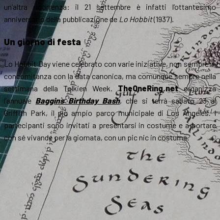
un’altra ricorrenza: il 21 settembre è infatti l’ottantesimo
anniversario della pubblicazione de
Lo Hobbit
(1937).
Un giorno di festa
Lo Hobbit Day viene celebrato con varie iniziative, non sempre in
concomitanza con la data canonica, ma comunque sempre nella
settimana della Tolkien Week.
TheOneRing.net
organizza
l’annuale
Baggins Birthday Bash
, che si terrà sabato 23 al
Griffith Park, il più ampio parco municipale di Los Angeles. I
partecipanti sono invitati a presentarsi in costume e a portare
con sé vivande per la giornata, con un pic nic in costume.