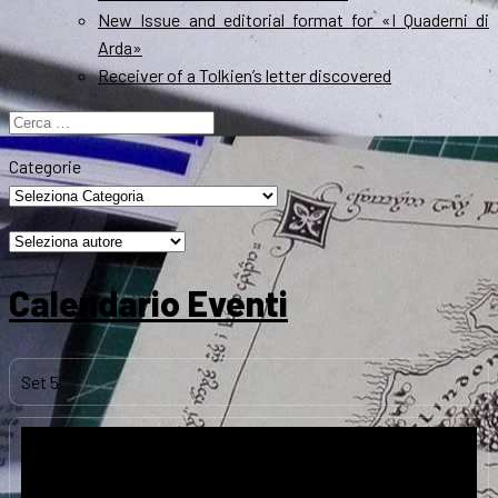
New Issue and editorial format for «I Quaderni di
Arda»
Receiver of a Tolkien’s letter discovered
Ricerca
per:
Categorie
Calendario Eventi
Set
5