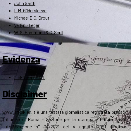
John Garth
L.M. Gildersleeve
Michael D.C. Drout
Verlyn Flieger
W. G. Hammond & C. Scull
Evidenza
Link Tree – AIST
Disclaimer
www.jrrtolkien.it
è una testata giornalistica registrata presso il
Tribunale di Roma - Sezione per la stampa e l’informazione,
autorizzazione n° 04/2021 del 4 agosto 2021. Direttore