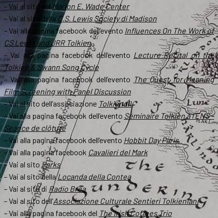
– Vai al sito del
Marion E. Wade Center
– Vai al sito della
C.S. Lewis Society di Madison
– Vai alla pagina facebook dell’evento
Influences On The Work of
CS Lewis and JRR Tolkien
– Vai alla pagina facebook dell’evento
Lecture Recital on the
Tolkien & Swann Song Cycle
– Vai alla pagina facebook dell’evento
The Quest for Meaning
Film Screening with Panel Discussion
– Vai al sito dell’associazione
Tolkiendil
– Vai alla pagina facebook dell’evento
Séminaire Tolkien à l’ENS –
Séance de clôture
– Vai alla pagina facebook dell’evento
Hobbit Day Paris
– Vai alla pagina facebook
Cavalieri del Mark
– Vai al sito
Parks
– Vai al sito della
Locanda della Contea
– Vai al sito di
Radio Brea
– Vai al sito dell’
Associazione Culturale Sentieri Tolkieniani
– Vai alla pagina facebook del
The Irish Coffees Trio