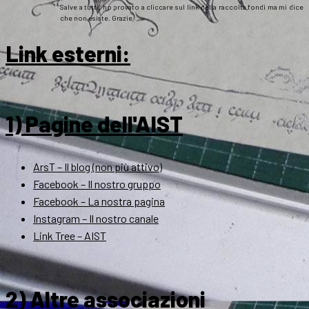
Salve a tutti, ho provato a cliccare sul link della raccolta fondi ma mi dice
che non esiste. Grazie
Link esterni
:
1) Pagine dell'AIST
ArsT – Il blog (non più attivo)
Facebook – Il nostro gruppo
Facebook – La nostra pagina
Instagram – Il nostro canale
Link Tree – AIST
2) Altre associazioni