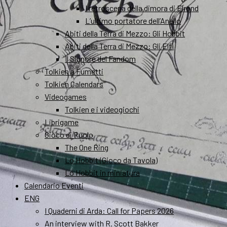
I retroscena della dimora di Elrond
L’ultimo portatore dell’Anello
Abiti della Terra di Mezzo: Gli Hobbit
Abiti della Terra di Mezzo: Gli Elfi
Il Signore del Fandom
Tolkien a Fumetti
Tolkien Calendars
Videogames
Tolkien e i videogiochi
Librigame
Gioco di Ruolo
The One Ring
Lo Hobbit (Gioco da Tavola)
Lo Hobbit in miniatura
Calendario Eventi
ENG
I Quaderni di Arda: Call for Papers 2026
An interview with R. Scott Bakker