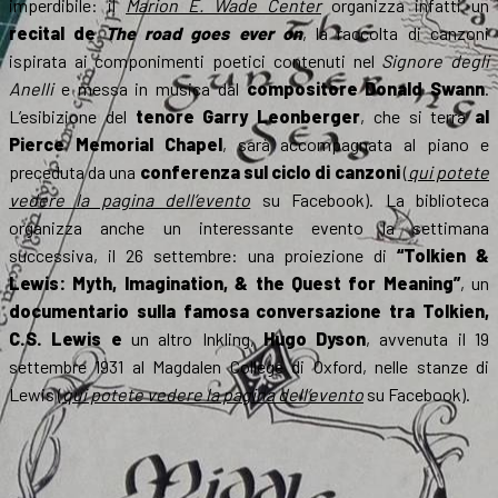
imperdibile: il
Marion E. Wade Center
organizza infatti un
recital de
The road goes ever on
, la raccolta di canzoni
ispirata ai componimenti poetici contenuti nel
Signore degli
Anelli
e messa in musica dal
compositore Donald Swann
.
L’esibizione del
tenore Garry Leonberger
, che si terrà
al
Pierce Memorial Chapel
, sarà accompagnata al piano e
preceduta da una
conferenza sul ciclo di canzoni
(
qui potete
vedere la pagina dell’evento
su Facebook). La biblioteca
organizza anche un interessante evento la settimana
successiva, il 26 settembre: una proiezione di
“Tolkien &
Lewis: Myth, Imagination, & the Quest for Meaning”
, un
documentario sulla famosa conversazione tra Tolkien,
C.S. Lewis e
un altro Inkling,
Hugo Dyson
, avvenuta il 19
settembre 1931 al Magdalen College di Oxford, nelle stanze di
Lewis (
qui potete vedere la pagina dell’evento
su Facebook).