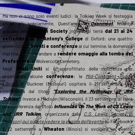
Ma non ci sono solo eventi ludici: la Tolkien Week si festeggia
anche più sobriamente. Quest’anno la
Oxonmoot
, l’evento
annuale della
Tolkien Society
inglese, si terrà
dal 21 al 24
settembre al St Antony’s College
di Oxford: una quattro
giorni ricca di
eventi e conferenze
al cui termine, la domenica
mattina, si potrà andare a
rendere omaggio alla tomba del
Professore
, al Wolvercote Cemetery.
Negli
Stati Uniti
si è approfittato della ricorrenza per
organizzare alcune
conferenze
: la
Mid-Continent Public
Library
di Buckner (Missouri) ospiterà il 21 settembre una
conferenza dal titolo
“Exploring the Mythology of JRR
Tolkien”
; invece a Madison (Wisconsin), il 23 settembre, si terrà
una conferenza dal titolo
Influences On The Work of CS Lewis
and JRR Tolkien
, organizzata dalla
C.S. Lewis Society di
Madison
(
qui potete vedere la pagina dell’evento
su Facebook).
Il 22 settembre a
Wheaton
(Illinois) si svolgerà un evento