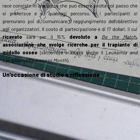
race consiste in una corsa che può essere svolta col passo che
si preferisce e su qualsiasi percorso, e i partecipanti si
premurano poi di comunicare il raggiungimento dell’obbiettivo
agli organizzatori. Il costo di partecipazione è di 17 dollari, il cui
ricavato
sarà per il 15%
devoluto a
Be the Match
,
associazione che svolge ricerche per il trapianto di
midollo osseo
(settembre è infatti anche il
Leukemia and
Lymphoma Awareness Month
).
Un’occasione di studio e riflessione