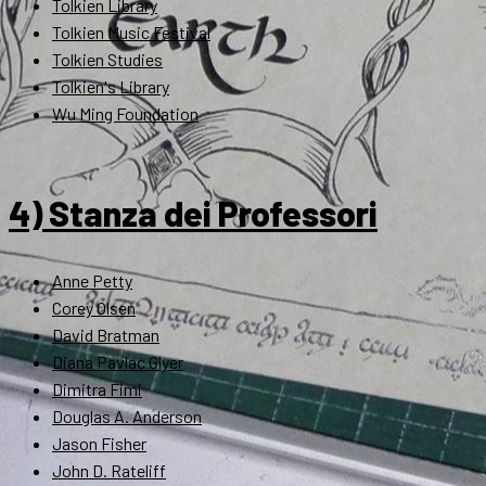
Tolkien Library
Tolkien Music Festival
Tolkien Studies
Tolkien's Library
Wu Ming Foundation
4) Stanza dei Professori
Anne Petty
Corey Olsen
David Bratman
Diana Pavlac Glyer
Dimitra Fimi
Douglas A. Anderson
Jason Fisher
John D. Rateliff