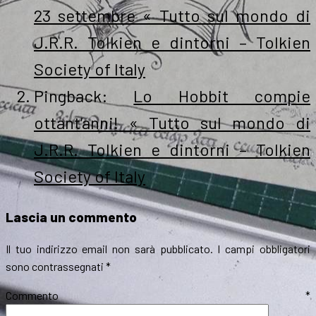
23 settembre « Tutto sul mondo di
J.R.R. Tolkien e dintorni – Tolkien
Society of Italy
Pingback:
Lo Hobbit compie
ottant’anni! « Tutto sul mondo di
J.R.R. Tolkien e dintorni – Tolkien
Society of Italy
Lascia un commento
Il tuo indirizzo email non sarà pubblicato.
I campi obbligatori
sono contrassegnati
*
Commento
*