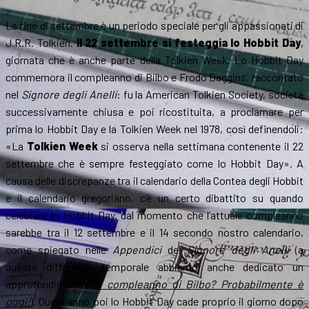
La fine di settembre è un periodo speciale per gli appassionati di
J.R.R. Tolkien.
Il 22 settembre si festeggia lo Hobbit Day
,
giornata che è anche parte della Tolkien Week. Lo Hobbit Day
commemora il compleanno di Bilbo e Frodo Baggins, raccontato
nel
Signore degli Anelli
: fu la American Tolkien Society, società
successivamente chiusa e poi ricostituita, a proclamare per
prima lo Hobbit Day e la Tolkien Week nel 1978, così definendoli:
«La
Tolkien Week
si osserva nella settimana contenente il 22
settembre che è sempre festeggiato come lo Hobbit Day». A
causa delle discrepanze tra il calendario della Contea degli Hobbit
e il calendario gregoriano, c’è un certo dibattito su quando
celebrare lo Hobbit Day, dal momento che l’attuale compleanno
sarebbe tra il 12 settembre e il 14 secondo nostro calendario,
come spiegato nelle
Appendici
del
Signore degli Anelli
(a
questa differenza temporale abbiamo anche dedicato un
approfondimento:
Il compleanno di Bilbo? Probabilmente è
oggi!
). Quest’anno poi lo Hobbit Day cade proprio il giorno dopo