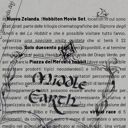
In
Nuova Zelanda
, l’
Hobbiton Movie Set
, location in cui sono
stati girati parte delle trilogie cinematografiche del
Signore degli
Anelli
e del
Lo Hobbit
e che è possibile visitare tutto l’anno,
organizza
una speciale visita guidata
che si terrà il 22
settembre.
Solo duecento posti
sono disponibili, e al termine
della visita ci si potrà rilassare alla Locanda del Drago Verde, per
poi visitare la
Piazza del Mercato hobbit
(dove sarà possibile
acquistare prodotti tipici neozelandesi) e infine cenare nel
Padiglione della Festa. Al ritorno, i visitatori percorreranno un
suggestivo percorso alla luce delle stelle, muniti di lanterna.
I festeggiamenti hobbit possono essere anche occasione per
occuparsi di cause importanti: un’interessante iniziativa è
organizzata da sito dei
Virtual Run Events
che in occasione del
compleanno di Bilbo e Frodo propone una
virtual race
di 5
chilometri, da completare entro il mese di settembre o ancora
meglio nel giorno stesso dedicato ai nostri hobbit. Una virtual