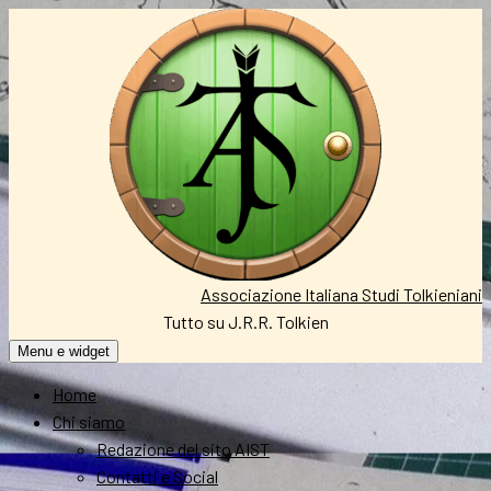
Vai
al
contenuto
Associazione Italiana Studi Tolkieniani
Tutto su J.R.R. Tolkien
Menu e widget
Home
Chi siamo
Redazione del sito AIST
Contatti e Social