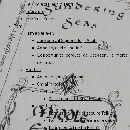
Le Pillole di Claudio Testi
Interviste
Tolkien a Scuola
Temi
Film e Serie-TV
Jackson e il Signore degli Anelli
Aspetta, qual è Thorin?
L’opportunità perduta da Jackson: la morte
dei nipoti
Fandom
Associazioni Tolkieniane
Smial in Italia
Fan-Film
Sulle Tracce dei Kiwi Hobbit
Fan-Fiction
Fan fiction, l’arte di seguire Tolkien
Fan fiction, il canone e le sue sfide
Le Appendici de Lo Hobbit