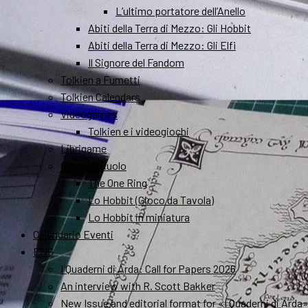
L’ultimo portatore dell’Anello
Abiti della Terra di Mezzo: Gli Hobbit
Abiti della Terra di Mezzo: Gli Elfi
Il Signore del Fandom
Tolkien a Fumetti
Tolkien Calendars
Videogames
Tolkien e i videogiochi
Librigame
Gioco di Ruolo
The One Ring
Lo Hobbit (Gioco da Tavola)
Lo Hobbit in miniatura
Calendario Eventi
ENG
I Quaderni di Arda: Call for Papers 2026
An interview with R. Scott Bakker
New Issue and editorial format for «I Quaderni di Arda