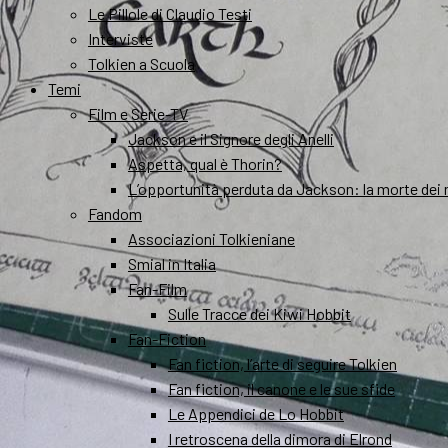
Le Pillole di Claudio Testi
Interviste
Tolkien a Scuola
Temi
Film e Serie-TV
Jackson e il Signore degli Anelli
Aspetta, qual è Thorin?
L’opportunità perduta da Jackson: la morte dei 
Fandom
Associazioni Tolkieniane
Smial in Italia
Fan-Film
Sulle Tracce dei Kiwi Hobbit
Fan-Fiction
Fan fiction, l’arte di seguire Tolkien
Fan fiction, il canone e le sue sfide
Le Appendici de Lo Hobbit
I retroscena della dimora di Elrond