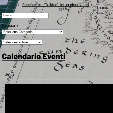
Receiver of a Tolkien’s letter discovered
Ricerca
per:
Categorie
Calendario Eventi
Set
19