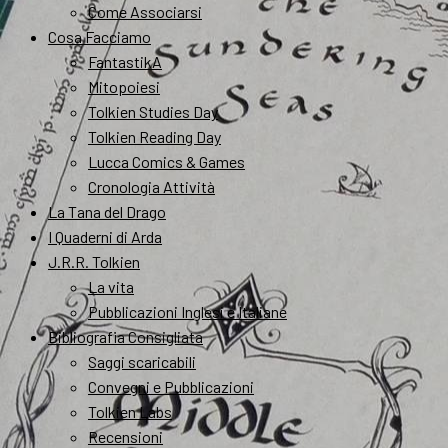
Come Associarsi
Cosa Facciamo
FantastikA
Mitopoiesi
Tolkien Studies Day
Tolkien Reading Day
Lucca Comics & Games
Cronologia Attività
La Tana del Drago
I Quaderni di Arda
J.R.R. Tolkien
La vita
Pubblicazioni Inglesi e Italiane
Bibliografia Consigliata
Saggi scaricabili
Convegni e Pubblicazioni
Tolkien Labs
Recensioni