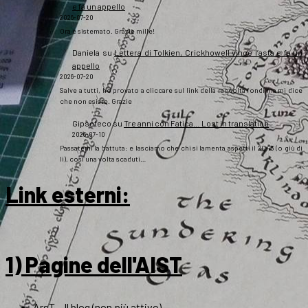
e fa un appello
2026-07-20
Ora è sistemato. Grazie mille!
Daniela
su
Lettera di Tolkien, Crickhowell vince l’asta e fa un
appello
2026-07-20
Salve a tutti, ho provato a cliccare sul link della raccolta fondi ma mi dice
che non esiste. Grazie
Gipsoteco
su
Tre anni con Fatica… Lost in translation
2026-07-10
Passatemi la battuta: e lasciamo che chi si lamenta aspetti il 2043 (o giù di
lì), così una volta scaduti…
Link esterni
:
1) Pagine dell'AIST
ArsT – Il blog (non più attivo)