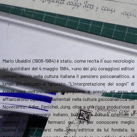
Mario Ubaldini (1908-1984) è stato, come recita il suo necrologio
sui quotidiani del 4 maggio 1984, «uno dei più coraggiosi editori
romani, lanciò nella cultura italiana il pensiero psicoanalitico, a
lungo dimenticato e ignorato. “L’interpretazione dei sogni” di
Freud uscì nell’immediato dopoguerra e presto ad esso si
affiancarono opere fondamentali nella cultura psicoanalitica del
Novecento: Adler, Fenichel, Jung, oltre a una ricca produzione di
orientalistica, pensiero indiano, buddista e cultura orientale in
genere». Potremmo fermarci qui, ma per conoscere meglio
l’uomo bisogna recarsi nella casa editrice da lui fondata, la