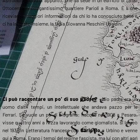
Astrolabio-Ubaldini appunto, che ha sede in un edificio di tardo
Ottocento nell’elegantissimo quartiere Parioli a Roma. È lì che
riceviamo maggiori informazioni da chi lo ha conosciuto bene e
ci ha lavorato insieme, la figlia Giovanna Meschini Ubaldini.
Ci può raccontare un po’ di suo padre?
«Mio padre era un
uomo d’altri tempi, un intellettuale che andava pazzo per le
Ferrari. Se vuole un po’ di biografia: nacque nel 1908 a Pesaro,
visse quattro anni a Nizza lavorando come giornalista, si laureò
nel 1937 in Letteratura francese con
Carlo Bo
a Urbino e venne
qui a Roma. Erano i tempi del regime fascista, ma lui con altri aprì