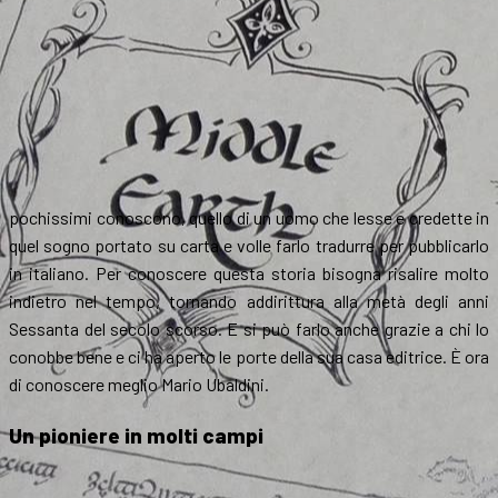
pochissimi conoscono, quello di un uomo che lesse e credette in
quel sogno portato su carta e volle farlo tradurre per pubblicarlo
in italiano. Per conoscere questa storia bisogna risalire molto
indietro nel tempo, tornando addirittura alla metà degli anni
Sessanta del secolo scorso. E si può farlo anche grazie a chi lo
conobbe bene e ci ha aperto le porte della sua casa editrice. È ora
di conoscere meglio Mario Ubaldini.
Un pioniere in molti campi