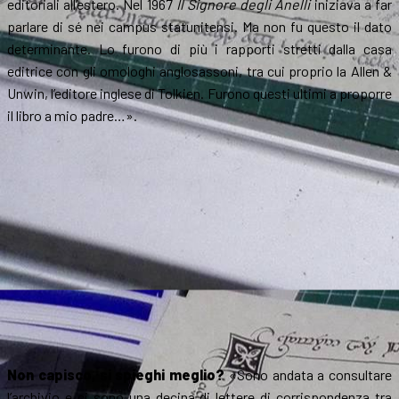
editoriali all’estero. Nel 1967
Il Signore degli Anelli
iniziava a far
parlare di sé nei campus statunitensi. Ma non fu questo il dato
determinante. Lo furono di più i rapporti stretti dalla casa
editrice con gli omologhi anglosassoni, tra cui proprio la Allen &
Unwin, l’editore inglese di Tolkien. Furono questi ultimi a proporre
il libro a mio padre…».
Non capisco, si spieghi meglio?
«Sono andata a consultare
l’archivio e ci sono una decina di lettere di corrispondenza tra