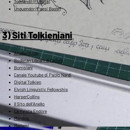
Tolkiendil (Francia)
Unquendor (Paesi Bassi)
3) Siti Tolkieniani
Ardalambion
Bodleian Library di Oxford
Bompiani
Canale Youtube di Paolo Nardi
Digital Tolkien
Elvish Linguistic Fellowship
HarperCollins
Il Sito dell'Anello
La rivista Endóre
Mandos
Marietti