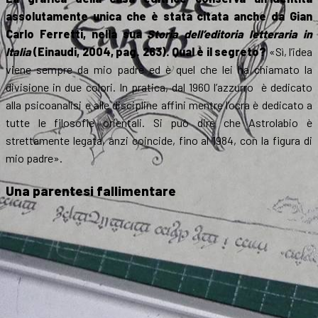
assolutamente unica che è stata citata anche da Gian
Carlo Ferretti, nella sua
Storia dell’editoria letteraria in
Italia
(Einaudi, 2004, pag. 263). Qual è il segreto?
«Sì, l’idea
viene sempre da mio padre ed è quel che lei ha chiamato la
divisione in due colori. In pratica, dal 1960 l’azzurro è dedicato
alla psicoanalisi e alle discipline affini mentre l’ocra è dedicato a
tutte le filosofie orientali. Si può dire che Astrolabio è
strettamente legata, anzi coincide, fino al 1984, con la figura di
mio padre».
Una parentesi fallimentare