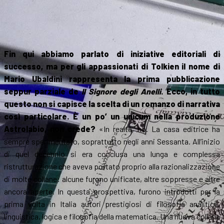
Fin qui abbiamo parlato di iniziative editoriali di
successo, ma per gli appassionati di Tolkien il nome di
Mario Ubaldini rappresenta la prima pubblicazione
seppur parziale de
Il Signore degli Anelli
. Ecco, in tutto
questo non si capisce la scelta di un romanzo di narrativa
così particolare. È un po’ un unicum nella produzione
Astrolabio, non crede?
«In realtà, no. La casa editrice ha
sempre sperimentato, soprattutto negli anni Sessanta. All’inizio
di quel decennio si era conclusa una lunga e complessa
ristrutturazione che aveva portato proprio alla razionalizzazione
di molte collane: alcune furono unificate, altre soppresse e altre
ancora aperte. In questa prospettiva, furono introdotti per la
prima volta in Italia autori prestigiosi di filosofia analitica,
linguistica, logica e filosofia della matematica. Una nuova collana