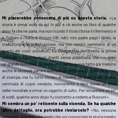
Mi piacerebbe conoscere di più su questa storia.
«La
storia è ormai nota da qui in poi e c’è anche un libro di qualche
anno fa che ne parla, ma non ricordo il titolo (forse il riferimento è
a
Tolkien e l’Italia
di Oronzo Cilli, ndr): mio padre pagò i diritti, la
traduzione e la pubblicazione, ma non rientrò nemmeno di un
quarto dei costi sostenuti.
La Compagnia dell’Anello
, la prima
parte de
Il Signore degli Anelli
, venne pubblicata, ma non ebbe
un grande successo. In realtà, mio padre aveva fatto già tradurre
anche la seconda parte e avevano anche ricevuto le prime bozze
di stampa, ma fu tutto inviato al macero. Gli andò male: poche
centinaia di copie vendute, nonostante il libro fosse un best
seller mondiale e ormai un oggetto di culto. Per recuperare un po’
di soldi, qualche anno dopo fu costretto a cederlo a Rusconi».
Mi sembra un po’ reticente sulla vicenda. Se ha qualche
altro dettaglio, ora potrebbe rivelarcelo?
«No, nessuna
reticenza. Soltanto che credo che voi conosciate la storia meglio