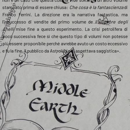
stampato prima di essere chiusa:
Che cosa è la fantascienza
di
Franco Ferrini. La direzione era la narrativa fantastica, ma
l’insuccesso di vendite del primo volume de
Il Signore degli
Anelli
mise fine a questo esperimento. La crisi petrolifera di
poco successiva fece sì che questo tipo di volumi non potesse
più essere proponibile perché avrebbe avuto un costo eccessivo
e fu la fine. Il pubblico da Astrolabio si aspettava saggistica».