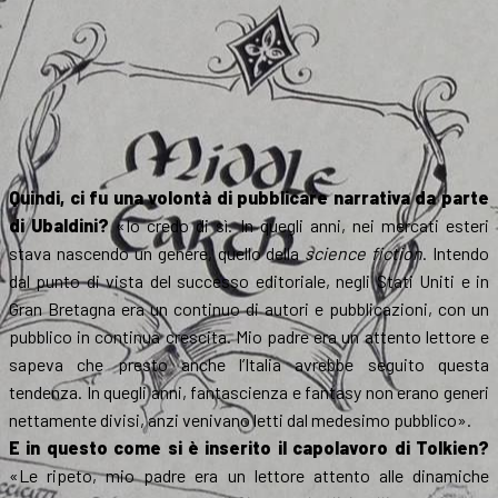
Quindi, ci fu una volontà di pubblicare narrativa da parte
di Ubaldini?
«Io credo di sì. In quegli anni, nei mercati esteri
stava nascendo un genere, quello della
science fiction
. Intendo
dal punto di vista del successo editoriale, negli Stati Uniti e in
Gran Bretagna era un continuo di autori e pubblicazioni, con un
pubblico in continua crescita. Mio padre era un attento lettore e
sapeva che presto anche l’Italia avrebbe seguito questa
tendenza. In quegli anni, fantascienza e fantasy non erano generi
nettamente divisi, anzi venivano letti dal medesimo pubblico».
E in questo come si è inserito il capolavoro di Tolkien?
«Le ripeto, mio padre era un lettore attento alle dinamiche