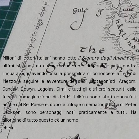
Milioni di lettori italiani hanno letto
Il Signore degli Anelli
negli
ultimi 50 anni, da quando venne reso disponibile nella nostra
lingua a oggi, avendo così la possibilità di conoscere la Terra di
Mezzo e seguire le avventure dei suoi protagonisti. Aragorn,
Gandalf, Éowyn, Legolas, Gimli e tutti gli altri eroi scaturiti dalla
fervida immaginazione di J.R.R. Tolkien sono stati conosciuti
anche nel Bel Paese e, dopo le trilogie cinematografiche di Peter
Jackson, sono personaggi noti praticamente a tutti. Ma
all’origine di tutto questo c’è un nome
che in