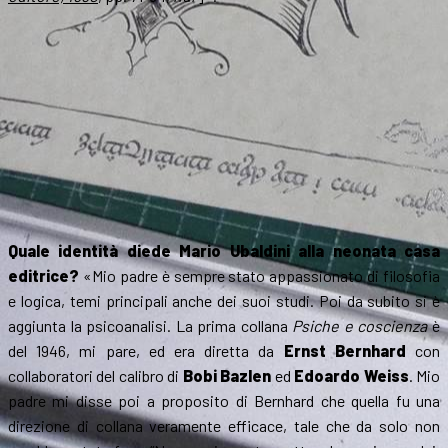
Quale identità diede Mario Ubaldini alla neonata casa
editrice?
«Mio padre è sempre stato appassionato di filosofia
e logica, temi principali anche dei suoi studi. Poi da subito si è
aggiunta la psicoanalisi. La prima collana
Psiche e coscienza
è
del 1946, mi pare, ed era diretta da
Ernst Bernhard
con
collaboratori del calibro di
Bobi Bazlen
ed
Edoardo Weiss
. Mio
padre mi disse poi a proposito di Bernhard che quella fu una
direzione di collana veramente efficace, tale che da solo non