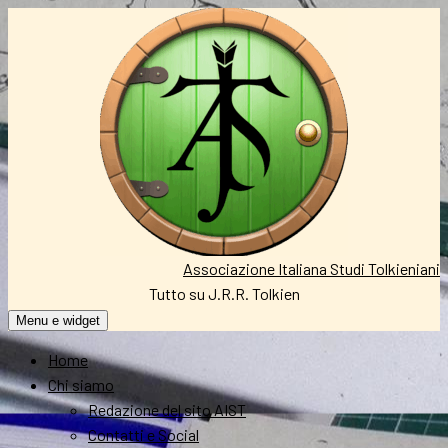
Vai
al
contenuto
Associazione Italiana Studi Tolkieniani
Tutto su J.R.R. Tolkien
Menu e widget
Home
Chi siamo
Redazione del sito AIST
Contatti e Social