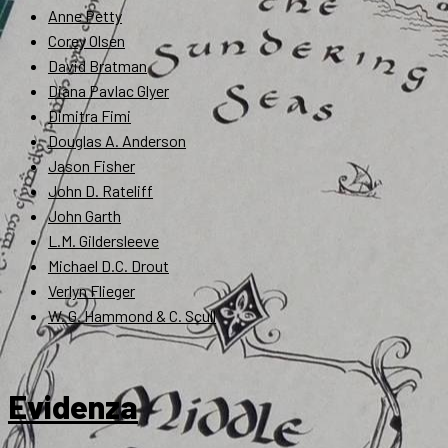
Anne Petty
Corey Olsen
David Bratman
Diana Pavlac Glyer
Dimitra Fimi
Douglas A. Anderson
Jason Fisher
John D. Rateliff
John Garth
L.M. Gildersleeve
Michael D.C. Drout
Verlyn Flieger
W. G. Hammond & C. Scull
Evidenza