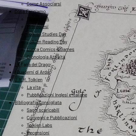
Come Associarsi
Cosa Facciamo
FantastikA
Mitopoiesi
Tolkien Studies Day
Tolkien Reading Day
Lucca Comics & Games
Cronologia Attività
La Tana del Drago
I Quaderni di Arda
J.R.R. Tolkien
La vita
Pubblicazioni Inglesi e Italiane
Bibliografia Consigliata
Saggi scaricabili
Convegni e Pubblicazioni
Tolkien Labs
Recensioni