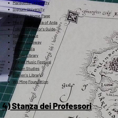
Marquette University
Signum University
Soronel's Home Page
The Encyclopedia of Arda
Tolkien Collector's Guide
Tolkien Estate
Tolkien Gateway
Tolkien Italia
Tolkien Library
Tolkien Music Festival
Tolkien Studies
Tolkien's Library
Wu Ming Foundation
4) Stanza dei Professori