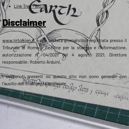
Link Tree – AIST
Disclaimer
www.jrrtolkien.it
è una testata giornalistica registrata presso il
Tribunale di Roma - Sezione per la stampa e l’informazione,
autorizzazione n° 04/2021 del 4 agosto 2021. Direttore
responsabile: Roberto Arduini.
I contenuti presenti su questo sito non sono generati con
l'ausilio dell'intelligenza artificiale.