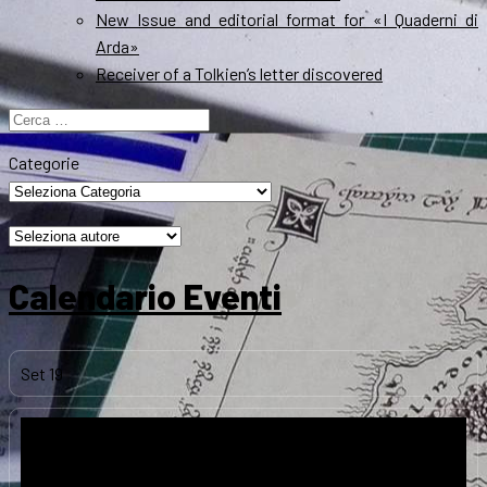
New Issue and editorial format for «I Quaderni di
Arda»
Receiver of a Tolkien’s letter discovered
Ricerca
per:
Categorie
Calendario Eventi
Set
19