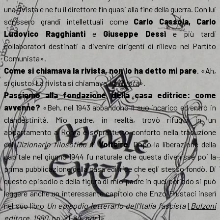
una rivista e ne fu il direttore fin quasi alla fine della guerra. Con lui
scrissero grandi intellettuali come
Carlo Cassola, Carlo
Ludovico Ragghianti
e
Giuseppe Dessì
e più tardi
collaboratori destinati a divenire dirigenti di rilievo nel Partito
Comunista».
Come si chiamava la rivista, non lo ha detto mi pare
. «Ah,
sì giusto. La rivista si chiamava
La Ruota
».
Passiamo alla fondazione della casa editrice: come
avvenne?
«Beh, nel 1943 abbandonò il suo incarico ed entrò in
clandestinità. Mio padre, in realtà, trovò rifugio in un
appartamento a Roma e soprattutto conforto nella traduzione
del
Dizionario filosofico
di
Voltaire
. Dopo la liberazione della
capitale nel giugno 1944 fu naturale che questa divenisse poi la
prima pubblicazione della casa editrice che egli stesso fondò. Di
questo episodio e della figura di mio padre in quel periodo si può
leggere anche un interessante capitolo che Enzo Frustaci inserì
nel suo libro
Un episodio letterario dell’Italia fascista
[
Bulzoni
editore, 1980
, pp. 71-84,
ndr
]».