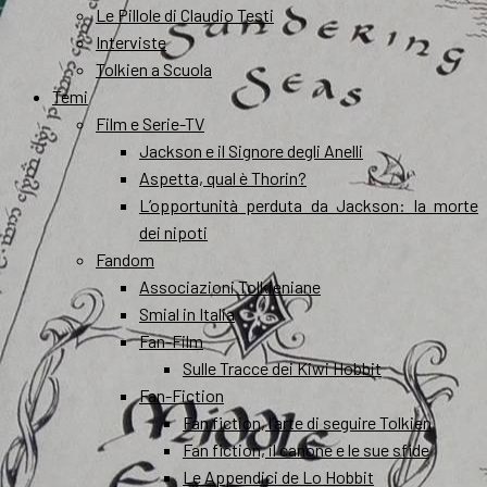
Le Pillole di Claudio Testi
Interviste
Tolkien a Scuola
Temi
Film e Serie-TV
Jackson e il Signore degli Anelli
Aspetta, qual è Thorin?
L’opportunità perduta da Jackson: la morte
dei nipoti
Fandom
Associazioni Tolkieniane
Smial in Italia
Fan-Film
Sulle Tracce dei Kiwi Hobbit
Fan-Fiction
Fan fiction, l’arte di seguire Tolkien
Fan fiction, il canone e le sue sfide
Le Appendici de Lo Hobbit