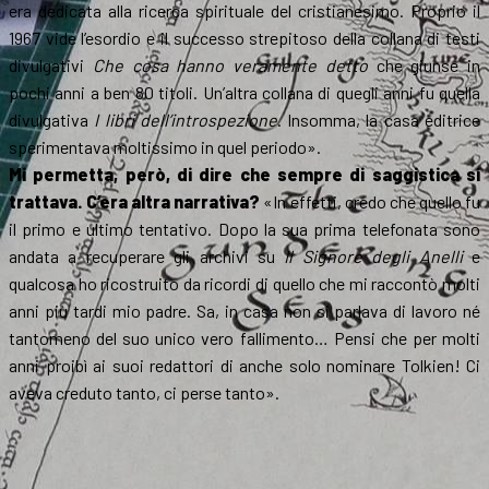
era dedicata alla ricerca spirituale del cristianesimo. Proprio il
1967 vide l’esordio e il successo strepitoso della collana di testi
divulgativi
Che cosa hanno veramente detto
che giunse in
pochi anni a ben 80 titoli. Un’altra collana di quegli anni fu quella
divulgativa
I libri dell’introspezione
. Insomma, la casa editrice
sperimentava moltissimo in quel periodo».
Mi permetta, però, di dire che sempre di saggistica si
trattava. C’era altra narrativa?
«In effetti, credo che quello fu
il primo e ultimo tentativo. Dopo la sua prima telefonata sono
andata a recuperare gli archivi su
Il Signore degli Anelli
e
qualcosa ho ricostruito da ricordi di quello che mi raccontò molti
anni più tardi mio padre. Sa, in casa non si parlava di lavoro né
tantomeno del suo unico vero fallimento… Pensi che per molti
anni proibì ai suoi redattori di anche solo nominare Tolkien! Ci
aveva creduto tanto, ci perse tanto».