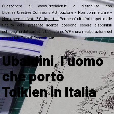
Quest’opera di
www.jrrtolkien.it
è distribuita con
Licenza
Creative Commons Attribuzione – Non commerciale –
Non opere derivate 3.0 Unported
Permessi ulteriori rispetto alle
finalità della presente licenza possono essere disponibili
nella
pagina dei contatti
. Utilizziamo WP e una rielaborazione del
tema LightFolio di Dynamicwp.
Ubaldini, l’uomo
che portò
Tolkien in Italia