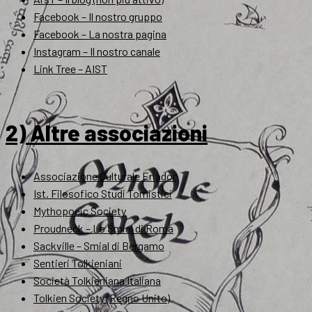
Facebook – Il nostro gruppo
Facebook – La nostra pagina
Instagram – Il nostro canale
Link Tree – AIST
2) Altre associazioni
Associazione Culturale Eriador
Ist. Filosofico Studi Tomistici
Mythopoeic Society
Proudneck – Lo Smial di Roma
Sackville – Smial di Bergamo
Sentieri Tolkieniani
Società Tolkieniana Italiana
Tolkien Society (Regno Unito)