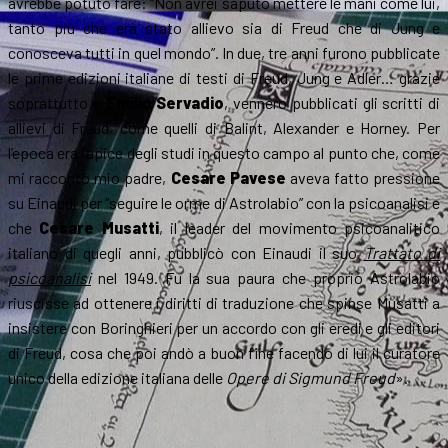
avrebbe potuto fare: “Non avrei saputo mettere le mani come lui,
tanto più che era stato allievo sia di Freud che di Jung e
conosceva tutti in quel mondo”. In due, tre anni furono pubblicate
le prime edizioni italiane di testi di Freud, Jung e Adler… grazie
soprattutto a
Emilio Servadio
, vennero pubblicati gli scritti di
allievi di Freud, come quelli di Balint, Alexander e Horney. Per
l’epoca era l’apice degli studi in questo campo al punto che, come
mi raccontò mio padre,
Cesare Pavese
aveva fatto pressione
su Einaudi per “seguire le orme di Astrolabio” con la psicoanalisi e
che
Cesare Musatti
, il leader del movimento psicoanalitico
italiano di quegli anni, pubblicò con Einaudi il suo
Trattato di
psicoanalisi
nel 1949. Fu la sua paura che proprio Astrolabio
riuscisse ad ottenere i diritti di traduzione che spinse Musatti a
insistere con Boringhieri per un accordo con gli eredi e gli editori
di Freud, cosa che poi andò a buon fine facendo di lui il curatore
unico della edizione italiana delle
Opere di Sigmund Freud
».