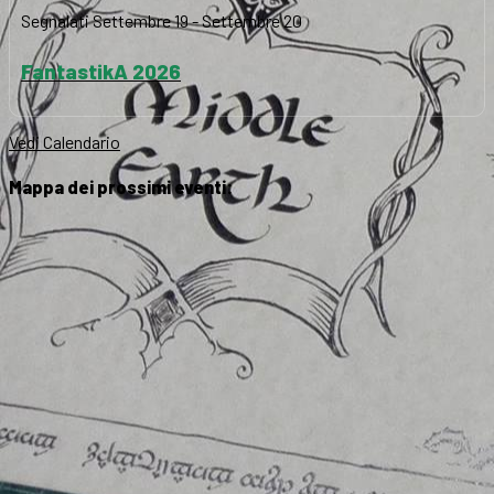
Segnalati
Settembre 19
-
Settembre 20
FantastikA 2026
Vedi Calendario
Mappa dei prossimi eventi: