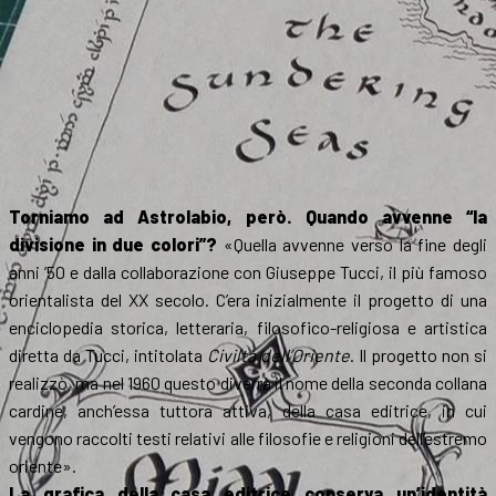
Torniamo ad Astrolabio, però. Quando avvenne “la
divisione in due colori”?
«Quella avvenne verso la fine degli
anni ’50 e dalla collaborazione con Giuseppe Tucci, il più famoso
orientalista del XX secolo. C’era inizialmente il progetto di una
enciclopedia storica, letteraria, filosofico-religiosa e artistica
diretta da Tucci, intitolata
Civiltà dell’Oriente
. Il progetto non si
realizzò, ma nel 1960 questo diverrà il nome della seconda collana
cardine, anch’essa tuttora attiva, della casa editrice, in cui
vengono raccolti testi relativi alle filosofie e religioni dell’estremo
oriente».
La grafica della casa editrice conserva un’identità