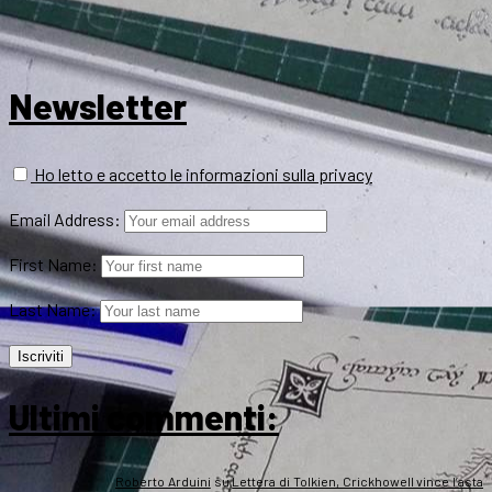
Newsletter
Ho letto e accetto le informazioni sulla privacy
Email Address:
First Name:
Last Name:
Ultimi commenti:
Roberto Arduini
su
Lettera di Tolkien, Crickhowell vince l’asta