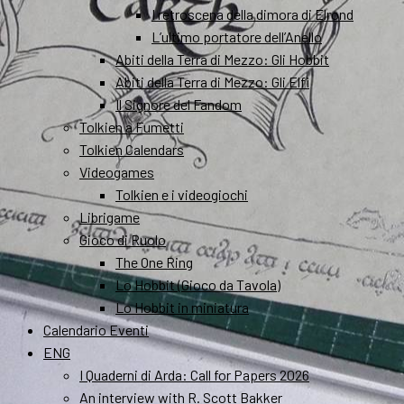
I retroscena della dimora di Elrond
L’ultimo portatore dell’Anello
Abiti della Terra di Mezzo: Gli Hobbit
Abiti della Terra di Mezzo: Gli Elfi
Il Signore del Fandom
Tolkien a Fumetti
Tolkien Calendars
Videogames
Tolkien e i videogiochi
Librigame
Gioco di Ruolo
The One Ring
Lo Hobbit (Gioco da Tavola)
Lo Hobbit in miniatura
Calendario Eventi
ENG
I Quaderni di Arda: Call for Papers 2026
An interview with R. Scott Bakker