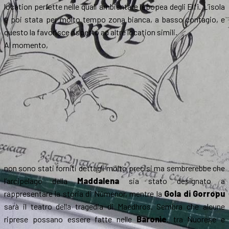
location perfette nelle quali ambientare l’epopea degli Elfi. L’isola
è poi stata per molto tempo zona bianca, a basso contagio, e
questo la favorisce rispetto ad altre location simili.
Al momento,
non sono stati forniti dettagli molto precisi ma sembrerebbe che
l’arcipelago della
Maddalena
sia stato designato a
rappresentare la storia di Númenor, mentre la
Gola di Gorropu
sarà il teatro della tragedia di Maedhros. Sembra che alcune
riprese possano essere fatte nelle
Baronìe
, tra Nuorese e