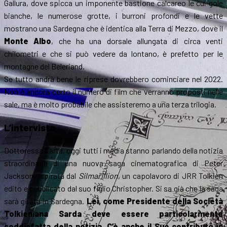
Gallura, dove spicca un imponente bastione calcareo le cui gole
bianche, le numerose grotte, i burroni profondi e le vette
mostrano una Sardegna che è identica alla Terra di Mezzo, dove il
Monte Albo
, che ha una dorsale allungata di circa venti
chilometri e che si può vedere da lontano, è prefetto per le
montagne del Beleriand.
Se tutto andrà bene le riprese dovrebbero cominciare nel 2022.
Non è ancora certo il numero di film che verranno proposti nelle
sale, ma è molto probabile che assisteremo a una terza trilogia.
L’intervista
Dottoressa Carta, oggi tutti i media stanno parlando della notizia
straordinaria di una nuova saga cinematografica di Peter
Jackson, ispirata dal
Silmarillion
, un capolavoro di JRR Tolkien
edito e pubblicato dal suo figlio Christopher. Si sa già che la saga
sarà girata in Sardegna.
Lei, come Presidente della Società
Tolkieniana Sarda deve essere particolarmente
soddisfatta della notizia. C’è anche il Suo contributo in