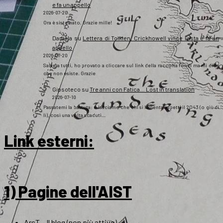
e fa un appello
2026-07-20
Ora è sistemato. Grazie mille!
Daniela
su
Lettera di Tolkien, Crickhowell vince l’asta e fa un
appello
2026-07-20
Salve a tutti, ho provato a cliccare sul link della raccolta fondi ma mi dice
che non esiste. Grazie
Gipsoteco
su
Tre anni con Fatica… Lost in translation
2026-07-10
Passatemi la battuta: e lasciamo che chi si lamenta aspetti il 2043 (o giù di
lì), così una volta scaduti…
Link esterni
:
1) Pagine dell'AIST
ArsT – Il blog (non più attivo)