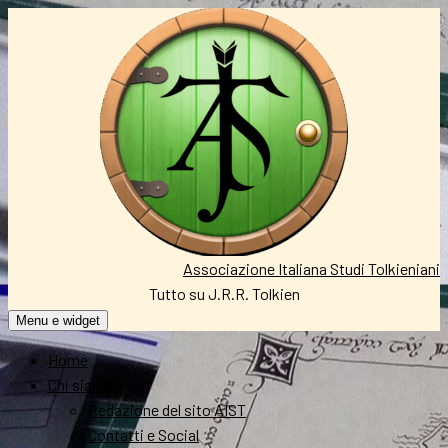
Vai
al
contenuto
Associazione Italiana Studi Tolkieniani
Tutto su J.R.R. Tolkien
Menu e widget
Home
Chi siamo
Redazione del sito AIST
Contatti e Social