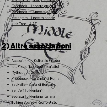
Facebook – Il nostro gruppo
Facebook – La nostra pagina
Instagram – Il nostro canale
Link Tree – AIST
2) Altre associazioni
Associazione Culturale Eriador
Ist. Filosofico Studi Tomistici
Mythopoeic Society
Proudneck – Lo Smial di Roma
Sackville – Smial di Bergamo
Sentieri Tolkieniani
Società Tolkieniana Italiana
Tolkien Society (Regno Unito)