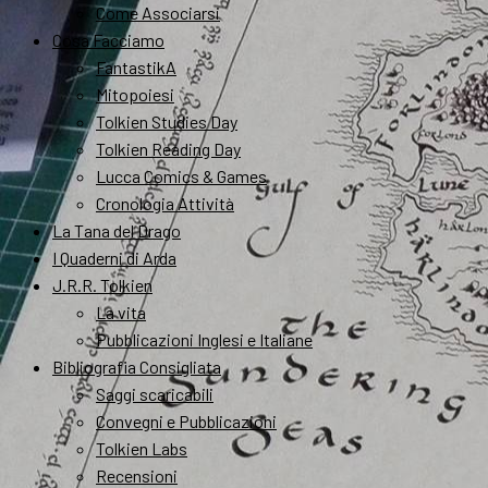
Come Associarsi
Cosa Facciamo
FantastikA
Mitopoiesi
Tolkien Studies Day
Tolkien Reading Day
Lucca Comics & Games
Cronologia Attività
La Tana del Drago
I Quaderni di Arda
J.R.R. Tolkien
La vita
Pubblicazioni Inglesi e Italiane
Bibliografia Consigliata
Saggi scaricabili
Convegni e Pubblicazioni
Tolkien Labs
Recensioni