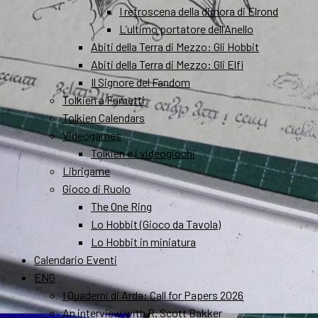
I retroscena della dimora di Elrond
L’ultimo portatore dell’Anello
Abiti della Terra di Mezzo: Gli Hobbit
Abiti della Terra di Mezzo: Gli Elfi
Il Signore del Fandom
Tolkien a Fumetti
Tolkien Calendars
Videogames
Tolkien e i videogiochi
Librigame
Gioco di Ruolo
The One Ring
Lo Hobbit (Gioco da Tavola)
Lo Hobbit in miniatura
Calendario Eventi
ENG
I Quaderni di Arda: Call for Papers 2026
An interview with R. Scott Bakker