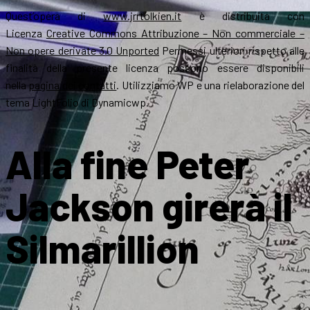
Quest’opera di
www.jrrtolkien.it
è distribuita con
Licenza
Creative Commons Attribuzione – Non commerciale –
Non opere derivate 3.0 Unported
Permessi ulteriori rispetto alle
finalità della presente licenza possono essere disponibili
nella
pagina dei contatti
. Utilizziamo WP e una rielaborazione del
tema LightFolio di Dynamicwp.
Alla fine Peter
Jackson girerà il
Silmarillion