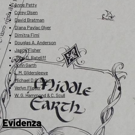
Anne Petty
Corey Olsen
David Bratman
Diana Pavlac Glyer
Dimitra Fimi
Douglas A. Anderson
Jason Fisher
John D. Rateliff
John Garth
L.M. Gildersleeve
Michael D.C. Drout
Verlyn Flieger
W. G. Hammond & C. Scull
Evidenza