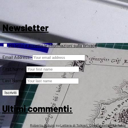
Newsletter
Ho letto e accetto le informazioni sulla privacy
Email Address:
First Name:
Last Name:
Ultimi commenti:
Roberto Arduini
su
Lettera di Tolkien, Crickhowell vince l’asta