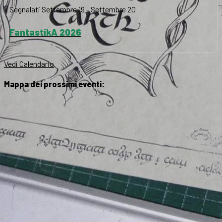
Segnalati
Settembre 19
-
Settembre 20
FantastikA 2026
Vedi Calendario
Mappa dei prossimi eventi: