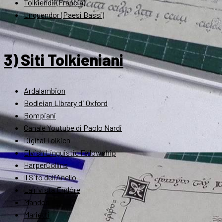
Tolkiendil (Francia)
Unquendor (Paesi Bassi)
3) Siti Tolkieniani
Ardalambion
Bodleian Library di Oxford
Bompiani
Canale Youtube di Paolo Nardi
Digital Tolkien
Elvish Linguistic Fellowship
HarperCollins
Il Sito dell'Anello
La rivista Endóre
Mandos
Marietti