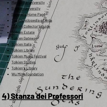
Marquette University
Signum University
Soronel's Home Page
The Encyclopedia of Arda
Tolkien Collector's Guide
Tolkien Estate
Tolkien Gateway
Tolkien Italia
Tolkien Library
Tolkien Music Festival
Tolkien Studies
Tolkien's Library
Wu Ming Foundation
4) Stanza dei Professori