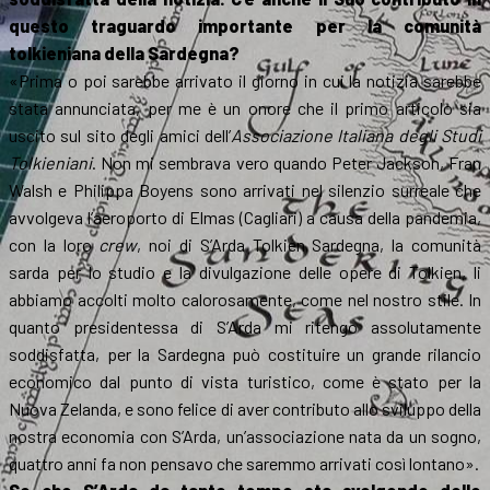
questo traguardo importante per la comunità
tolkieniana della Sardegna?
«Prima o poi sarebbe arrivato il giorno in cui la notizia sarebbe
stata annunciata, per me è un onore che il primo articolo sia
uscito sul sito degli amici dell’
Associazione Italiana degli Studi
Tolkieniani
. Non mi sembrava vero quando Peter Jackson, Fran
Walsh e Philippa Boyens sono arrivati nel silenzio surreale che
avvolgeva l’aeroporto di Elmas (Cagliari) a causa della pandemia,
con la loro
crew
, noi di S’Arda Tolkien Sardegna, la comunità
sarda per lo studio e la divulgazione delle opere di Tolkien, li
abbiamo accolti molto calorosamente, come nel nostro stile. In
quanto presidentessa di S’Arda mi ritengo assolutamente
soddisfatta, per la Sardegna può costituire un grande rilancio
economico dal punto di vista turistico, come è stato per la
Nuova Zelanda, e sono felice di aver contributo allo sviluppo della
nostra economia con S’Arda, un’associazione nata da un sogno,
quattro anni fa non pensavo che saremmo arrivati così lontano».