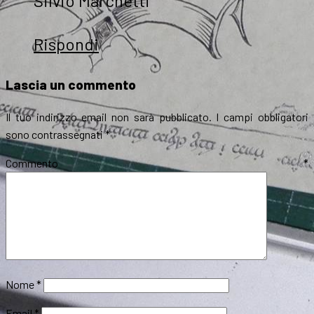
Silvio Marchetti
Rispondi
Lascia un commento
Il tuo indirizzo email non sarà pubblicato.
I campi obbligatori
sono contrassegnati
*
Commento
*
Nome
*
Email
*