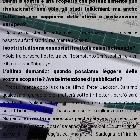
Quindi la vostra è una scoperta che potenzialmente può
rivoluzionare non solo gli studi tolkieniani, ma anche
tutto ciò che sappiamo della storia e civilizzazione
europea?
«Sì, diciamo che dimostra che il
Legendarium
di Tolkien è
basato su fatti storici realmente accaduti».
I vostri studi sono conosciuti tra i tolkieniani del mondo?
«Solo fra persone fidate, tra cui il compianto Christopher Tolkien
e il professor Shippey».
L’ultima domanda: quando possiamo leggere delle
vostre scoperte? Avete intenzione di pubblicarle?
«Probabilmente dopo l’uscita dei film di Peter Jackson. Saranno
qualcosa di grande che ci metterà sotto i riflettori, perciò sarà
più facile divulgarle al grande pubblico non solo alle riviste
scientifiche. I suoi film si baseranno sul Silmarillion, non solo su
Numenor, e in realtà mi preoccupa perché sarà posta in relazione
con la serie Amazon. Così ci saranno due versioni di Numenor dal
punto di vista paesaggistico, mentre la Sardegna offrirà le