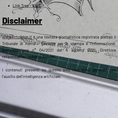
Link Tree – AIST
Disclaimer
www.jrrtolkien.it
è una testata giornalistica registrata presso il
Tribunale di Roma - Sezione per la stampa e l’informazione,
autorizzazione n° 04/2021 del 4 agosto 2021. Direttore
responsabile: Roberto Arduini.
I contenuti presenti su questo sito non sono generati con
l'ausilio dell'intelligenza artificiale.