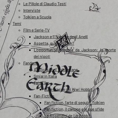
Le Pillole di Claudio Testi
Interviste
Tolkien a Scuola
Temi
Film e Serie-TV
Jackson e il Signore degli Anelli
Aspetta, qual è Thorin?
L’opportunità perduta da Jackson: la morte
dei nipoti
Fandom
Associazioni Tolkieniane
Smial in Italia
Fan-Film
Sulle Tracce dei Kiwi Hobbit
Fan-Fiction
Fan fiction, l’arte di seguire Tolkien
Fan fiction, il canone e le sue sfide
Le Appendici de Lo Hobbit