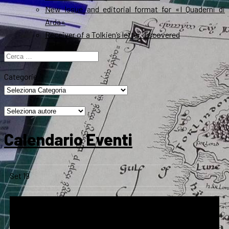
New Issue and editorial format for «I Quaderni di
Arda»
Receiver of a Tolkien’s letter discovered
Ricerca
per:
Categorie
Calendario Eventi
Set
19