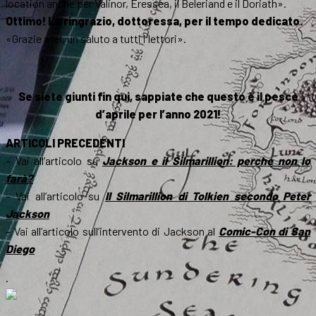
location anche per Valinor, Eressea, il Beleriand e il Doriath».
Ottimo! La ringrazio, dottoressa, per il tempo dedicato.
«Grazie a lei, un saluto a tutti i lettori».
Se siete giunti fin qui, sappiate che questo è il pesce
d’aprile per l’anno 2021!
ARTICOLI PRECEDENTI
– Vai all’articolo su
Jackson e il Silmarillion: perché non lo
farà?
– Vai all’articolo su
Il Silmarillion di Tolkien secondo Peter
Jackson
– Vai all’articolo sull’intervento di Jackson al
Comic-Con di San
Diego
.