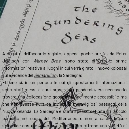
A seguito dell’accordo siglato, appena poche ore fa, da Peter
Jackson con
Warner Bros
, sono state diffuse le prime
informazioni relative ai luoghi in cui verrà girato il nuovo kolossal
sulle vicende del
Silmarillion
: la Sardegna!
Ebbene sì, in un periodo in cui gli spostamenti internazionali
sono stati messi a dura prova dalla pandemia, era necessario
trovare una collocazione geografica facilmente accessibile ma
che non avesse nulla da inviare ai meravigliosi paesaggi della
Nuova Zelanda. La Sardegna è stata spesso definita un piccolo
paradiso nel cuore del Mediterraneo e non a caso: le sue
splendide coste e il suo brullo entroterra offrono una varietà di