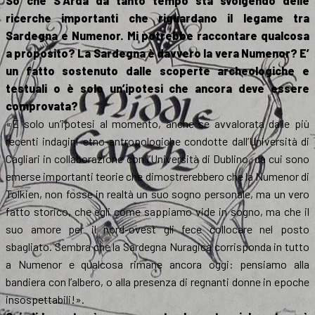
So che S’Arda da tanto tempo sta svolgendo delle
ricerche importanti che riguardano il legame tra
Sardegna e Numenor. Mi potrebbe raccontare qualcosa
a proposito? La Sardegna è davvero la vera Numenor? E’
un fatto sostenuto dalle scoperte archeologiche e
testuali o è solo un’ipotesi che ancora deve essere
comprovata?
«È solo un’ipotesi al momento, anche se avvalorata dalle più
recenti indagini etno-antropologiche condotte dall’Università di
Cagliari in collaborazione con l’Università di Dublino, da cui sono
emerse importanti teorie che dimostrerebbero che la Numenor di
Tolkien, non fosse in realtà un suo sogno personale, ma un vero
fatto storico, che egli come sappiamo vide in sogno, ma che il
suo amore per il nord-ovest gli fece collocare nel posto
sbagliato. Sembra che la Sardegna Nuragica corrisponda in tutto
a Numenor e qualcosa rimane ancora oggi: pensiamo alla
bandiera con l’albero, o alla presenza di regnanti donne in epoche
insospettabili!».