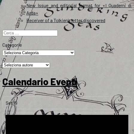
New Issue and editorial format for «I Quaderni di
Arda»
Receiver of a Tolkien’s letter discovered
Ricerca
per:
Categorie
Calendario Eventi
Set
19