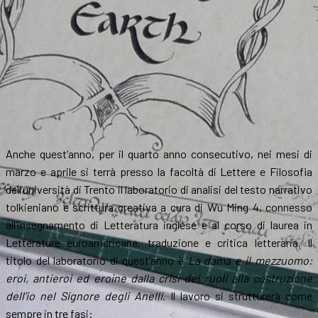
Anche quest’anno, per il quarto anno consecutivo, nei mesi di
marzo e aprile si terrà presso la facoltà di Lettere e Filosofia
dell’università di Trento il laboratorio di analisi del testo narrativo
tolkieniano e scrittura creativa a cura di Wu Ming 4, connesso
all’insegnamento di Letteratura inglese e al corso di laurea in
Letterature euroamericane, traduzione e critica letteraria. Il
titolo del laboratorio di quest’anno è
La dama e il mezzuomo:
eroi, antieroi ed eroine dalla crisi dei ruoli alla costruzione
dell’io nel Signore degli Anelli
. Il lavoro si strutturerà come
sempre in tre fasi: