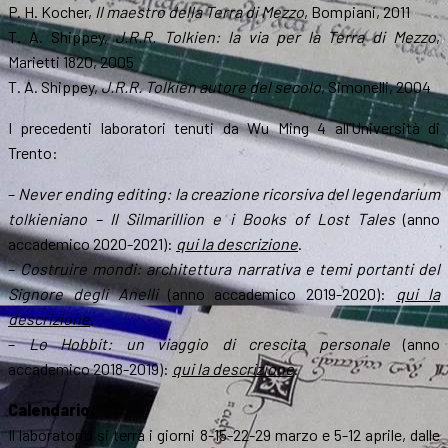
P. H. Kocher,
Il maestro della Terra di Mezzo
, Bompiani, 2011
T. A. Shippey,
J.R.R. Tolkien: la via per la Terra di Mezzo
,
Marietti 1820, 2005
T. A. Shippey,
J.R.R. Tolkien autore del secolo
, Simonelli, 2004
I precedenti laboratori tenuti da Wu Ming 4 all’Università di
Trento:
–
Never ending editing: la creazione ricorsiva del legendarium
tolkieniano – Il Silmarillion e i Books of Lost Tales
(anno
accademico 2020-2021):
qui la descrizione
.
–
Costruire mondi: architettura narrativa e temi portanti del
Signore degli Anelli
(anno accademico 2019-2020):
qui la
descrizione
.
–
Lo Hobbit: un viaggio di crescita personale
(anno
accademico 2018-2019):
qui la descrizione
.
Calendario:
Il laboratorio si terrà i giorni 8-15-22-29 marzo e 5-12 aprile, dalle