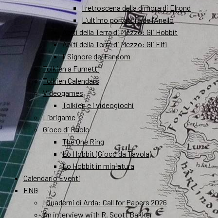
I retroscena della dimora di Elrond
L’ultimo portatore dell’Anello
Abiti della Terra di Mezzo: Gli Hobbit
Abiti della Terra di Mezzo: Gli Elfi
Il Signore del Fandom
Tolkien a Fumetti
Tolkien Calendars
Videogames
Tolkien e i videogiochi
Librigame
Gioco di Ruolo
The One Ring
Lo Hobbit (Gioco da Tavola)
Lo Hobbit in miniatura
Calendario Eventi
ENG
I Quaderni di Arda: Call for Papers 2026
An interview with R. Scott Bakker