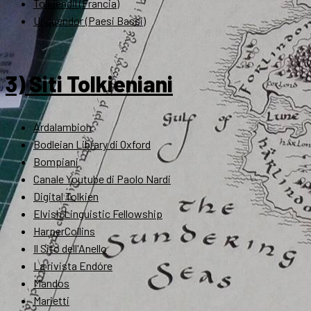
Tolkiendil (Francia)
Unquendor (Paesi Bassi)
3) Siti Tolkieniani
Ardalambion
Bodleian Library di Oxford
Bompiani
Canale Youtube di Paolo Nardi
Digital Tolkien
Elvish Linguistic Fellowship
HarperCollins
Il Sito dell'Anello
La rivista Endóre
Mandos
Marietti