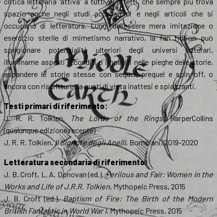
critica letteraria “attiva” a tutti gli effetti, che sempre più trova
spazio anche negli studi accademici e negli articoli che si
occupano di letteratura. Lungi dall’essere mera imitazione o
esercizio sterile di mimetismo narrativo, la fan fiction può
sprigionare potenzialità ulteriori degli universi letterari,
illuminarne aspetti reconditi o impliciti nelle pieghe delle storie,
espandere le storie stesse con sequel, prequel e spin off, o
ancora con riscritture da punti di vista inattesi e spiazzanti.
Testi primari di riferimento:
J. R. R. Tolkien,
The Lords of the Rings
, HarperCollins
(qualunque edizione recente)
J. R. R. Tolkien,
Il Signore degli Anelli
, Bompiani, 2019-2020
Letteratura secondaria di riferimento:
J. B. Croft, L. A. Donovan (ed.),
Perilous and Fair: Women in the
Works and Life of J.R.R. Tolkien
, Mythopeic Press, 2015
J. B. Croft (ed.),
Baptism of Fire: The Birth of the Modern
British Fantastic in World War I
, Mythopeic Press, 2015