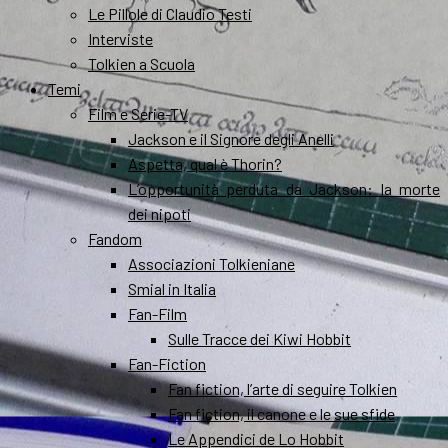
Le Pillole di Claudio Testi
Interviste
Tolkien a Scuola
Temi
Film e Serie-TV
Jackson e il Signore degli Anelli
Aspetta, qual è Thorin?
L’opportunità perduta da Jackson: la morte
dei nipoti
Fandom
Associazioni Tolkieniane
Smial in Italia
Fan-Film
Sulle Tracce dei Kiwi Hobbit
Fan-Fiction
Fan fiction, l’arte di seguire Tolkien
Fan fiction, il canone e le sue sfide
Le Appendici de Lo Hobbit