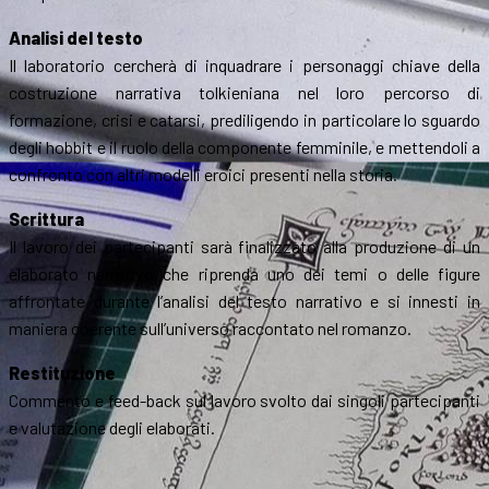
Analisi del testo
Il laboratorio cercherà di inquadrare i personaggi chiave della
costruzione narrativa tolkieniana nel loro percorso di
formazione, crisi e catarsi, prediligendo in particolare lo sguardo
degli hobbit e il ruolo della componente femminile, e mettendoli a
confronto con altri modelli eroici presenti nella storia.
Scrittura
Il lavoro dei partecipanti sarà finalizzato alla produzione di un
elaborato narrativo che riprenda uno dei temi o delle figure
affrontate durante l’analisi del testo narrativo e si innesti in
maniera coerente sull’universo raccontato nel romanzo.
Restituzione
Commento e feed-back sul lavoro svolto dai singoli partecipanti
e valutazione degli elaborati.