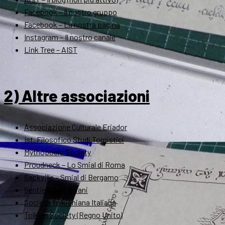
Facebook – Il nostro gruppo
Facebook – La nostra pagina
Instagram – Il nostro canale
Link Tree – AIST
2) Altre associazioni
Associazione Culturale Eriador
Ist. Filosofico Studi Tomistici
Mythopoeic Society
Proudneck – Lo Smial di Roma
Sackville – Smial di Bergamo
Sentieri Tolkieniani
Società Tolkieniana Italiana
Tolkien Society (Regno Unito)