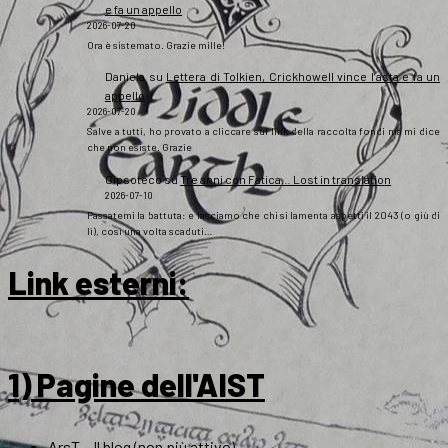
e fa un appello
2026-07-20
Ora è sistemato. Grazie mille!
Daniela
su
Lettera di Tolkien, Crickhowell vince l’asta e fa un
appello
2026-07-20
Salve a tutti, ho provato a cliccare sul link della raccolta fondi ma mi dice
che non esiste. Grazie
Gipsoteco
su
Tre anni con Fatica… Lost in translation
2026-07-10
Passatemi la battuta: e lasciamo che chi si lamenta aspetti il 2043 (o giù di
lì), così una volta scaduti…
Link esterni
:
1) Pagine dell'AIST
ArsT – Il blog (non più attivo)