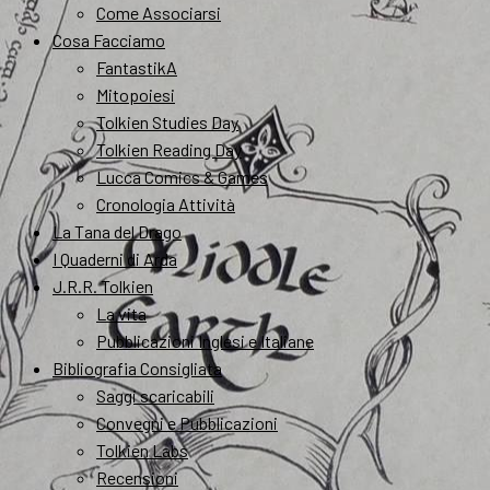
Come Associarsi
Cosa Facciamo
FantastikA
Mitopoiesi
Tolkien Studies Day
Tolkien Reading Day
Lucca Comics & Games
Cronologia Attività
La Tana del Drago
I Quaderni di Arda
J.R.R. Tolkien
La vita
Pubblicazioni Inglesi e Italiane
Bibliografia Consigliata
Saggi scaricabili
Convegni e Pubblicazioni
Tolkien Labs
Recensioni