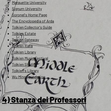
Marquette University
Signum University
Soronel's Home Page
The Encyclopedia of Arda
Tolkien Collector's Guide
Tolkien Estate
Tolkien Gateway
Tolkien Italia
Tolkien Library
Tolkien Music Festival
Tolkien Studies
Tolkien's Library
Wu Ming Foundation
4) Stanza dei Professori