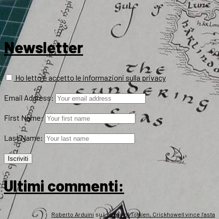
Newsletter
Ho letto e accetto le informazioni sulla privacy
Email Address:
First Name:
Last Name:
Ultimi commenti:
Roberto Arduini
su
Lettera di Tolkien, Crickhowell vince l’asta