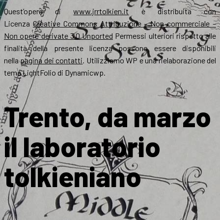
Quest’opera di
www.jrrtolkien.it
è distribuita con
Licenza
Creative Commons Attribuzione – Non commerciale –
Non opere derivate 3.0 Unported
Permessi ulteriori rispetto alle
finalità della presente licenza possono essere disponibili
nella
pagina dei contatti
. Utilizziamo WP e una rielaborazione del
tema LightFolio di Dynamicwp.
Trento, da marzo
il laboratorio
tolkieniano