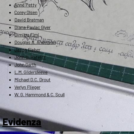
Anne Petty
Corey Olsen
David Bratman
Diana Pavlac Glyer
Dimitra Fimi
Douglas A. Anderson
Jason Fisher
John D. Rateliff
John Garth
L.M. Gildersleeve
Michael D.C. Drout
Verlyn Flieger
W. G. Hammond & C. Scull
Evidenza