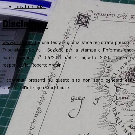
Link Tree – AIST
Disclaimer
www.jrrtolkien.it
è una testata giornalistica registrata presso il
Tribunale di Roma - Sezione per la stampa e l’informazione,
autorizzazione n° 04/2021 del 4 agosto 2021. Direttore
responsabile: Roberto Arduini.
I contenuti presenti su questo sito non sono generati con
l'ausilio dell'intelligenza artificiale.