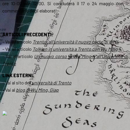
ore 10:00 alle 12:00. Si concluderà il 17 o 24 maggio con il
commentario degli elaborati.
ARTICOLI PRECEDENTI:
– Vai all’articolo
Trento, all’università il nuovo corso di WM4
– Vai all’articolo
Tolkien in università a Trento con Wu Ming 4
– Vai all’articolo
Un nuovo corso di Wu Ming 4 all’Università di
Trento
LINK ESTERNI:
– Vai al sito dell’
università di Trento
– Vai al
blog di Wu Ming, Giap
.