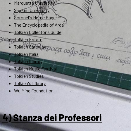
Marquette University
Signum University
Soronel's Home Page
The Encyclopedia of Arda
Tolkien Collector's Guide
Tolkien Estate
Tolkien Gateway
Tolkien Italia
Tolkien Library
Tolkien Music Festival
Tolkien Studies
Tolkien's Library
Wu Ming Foundation
4) Stanza dei Professori