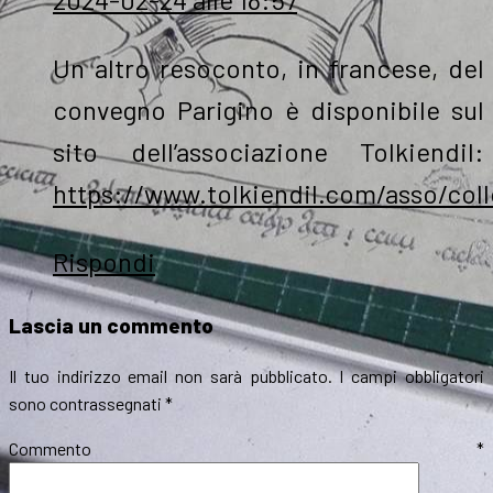
Un altro resoconto, in francese, del
convegno Parigino è disponibile sul
sito dell’associazione Tolkiendil:
https://www.tolkiendil.com/asso/coll
Rispondi
Lascia un commento
Il tuo indirizzo email non sarà pubblicato.
I campi obbligatori
sono contrassegnati
*
Commento
*