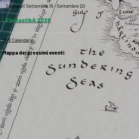
Segnalati
Settembre 19
-
Settembre 20
FantastikA 2026
Vedi Calendario
Mappa dei prossimi eventi: