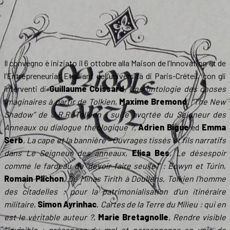
Il convegno è iniziato il 6 ottobre alla Maison de l’Innovation et de
l’Entrepreneuriat Etudiant dell’università di Paris-Créteil, con gli
interventi di
Guillaume Coissard
,
Une ontologie des choses
imaginaires à partir de Tolkien
,
Maxime Bremond
,
“The New
Shadow” de J.R.R. Tolkien : suite avortée du Seigneur des
Anneaux ou dialogue théologique ?,
Adrien Bigue
ed
Emma
Serb
,
La cape et la bannière – Ouvrages tissés et fils narratifs
dans Le Seigneur des anneaux
,
Elisa Bes
,
Le désespoir
comme le fardeau de “devoir faire seul(e)” : Eowyn et Túrin
,
Romain Plichon
,
De Minas Tirith à Doullens, Tolkien l’homme
des citadelles : pour la patrimonialisation d’un itinéraire
militaire
,
Simon Ayrinhac
,
Cartes de la Terre du Milieu : qui en
est le véritable auteur ?
,
Marie Bretagnolle
,
Rendre visible
l’invisible : présences du mal et personnages en voie de