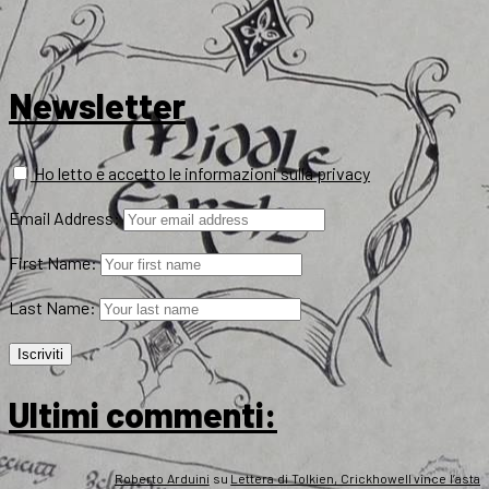
Newsletter
Ho letto e accetto le informazioni sulla privacy
Email Address:
First Name:
Last Name:
Ultimi commenti:
Roberto Arduini
su
Lettera di Tolkien, Crickhowell vince l’asta