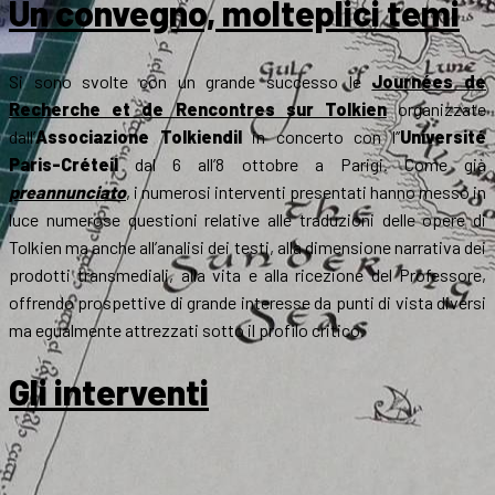
Un convegno, molteplici temi
Si sono svolte con un grande successo le
Journées de
Recherche et de Rencontres sur Tolkien
organizzate
dall’
Associazione Tolkiendil
in concerto con l’’
Université
Paris-Créteil
dal 6 all’8 ottobre a Parigi. Come già
preannunciato
, i numerosi interventi presentati hanno messo in
luce numerose questioni relative alle traduzioni delle opere di
Tolkien ma anche all’analisi dei testi, alla dimensione narrativa dei
prodotti transmediali, alla vita e alla ricezione del Professore,
offrendo prospettive di grande interesse da punti di vista diversi
ma egualmente attrezzati sotto il profilo critico.
Gli interventi