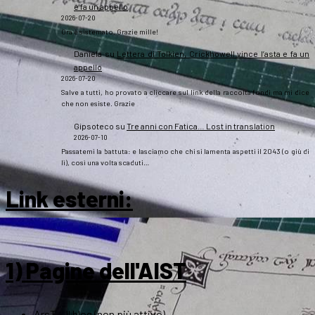
e fa un appello
2026-07-20
Ora è sistemato. Grazie mille!
Daniela
su
Lettera di Tolkien, Crickhowell vince l’asta e fa un
appello
2026-07-20
Salve a tutti, ho provato a cliccare sul link della raccolta fondi ma mi dice
che non esiste. Grazie
Gipsoteco
su
Tre anni con Fatica… Lost in translation
2026-07-10
Passatemi la battuta: e lasciamo che chi si lamenta aspetti il 2043 (o giù di
lì), così una volta scaduti…
Link esterni
:
1) Pagine dell'AIST
ArsT – Il blog (non più attivo)