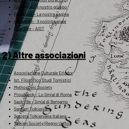
Facebook – Il nostro gruppo
Facebook – La nostra pagina
Instagram – Il nostro canale
Link Tree – AIST
2) Altre associazioni
Associazione Culturale Eriador
Ist. Filosofico Studi Tomistici
Mythopoeic Society
Proudneck – Lo Smial di Roma
Sackville – Smial di Bergamo
Sentieri Tolkieniani
Società Tolkieniana Italiana
Tolkien Society (Regno Unito)