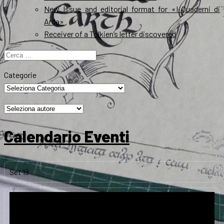
New Issue and editorial format for «I Quaderni di
Arda»
Receiver of a Tolkien’s letter discovered
Ricerca
per:
Categorie
Calendario Eventi
Set
19