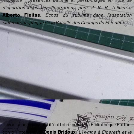
disparition dans les illustrations pour J. R. R. Tolkien
e
Alberto Fleitas
,
Échos du sublime dans l’adaptation
cinématographique de la Bataille des Champs du Pelennor
.
I lavori sono proseguiti il 7 ottobre presso la Bibliothèque Buffon,
con gli interventi di
Denis Bridoux
,
L’Hymne à Elbereth et le