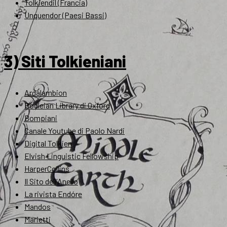
Tolkiendil (Francia)
Unquendor (Paesi Bassi)
3) Siti Tolkieniani
Ardalambion
Bodleian Library di Oxford
Bompiani
Canale Youtube di Paolo Nardi
Digital Tolkien
Elvish Linguistic Fellowship
HarperCollins
Il Sito dell'Anello
La rivista Endóre
Mandos
Marietti