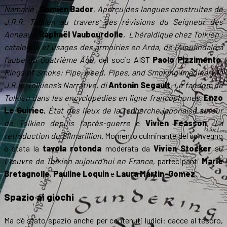
Namarië
,
Damien Bador
,
Aperçu des langues construites de
J.R.R. Tolkien au travers des révisions du Seigneur des
Anneaux
,
Raphaël Vaubourdolle
,
L’héraldique chez Tolkien :
catalogue et usages des armoiries en Arda, de l’Ainulindalë à
l’aube du Quatrième Âge,
del socio AIST
Paolo Pizzimento
,
Rings of Smoke: Pipe-weed, Pipes, and Smoking Imaginary in
J.R.R. Tolkiens’s Narrative, di
Antonin Segault
,
Le fandom de
Tolkien dans les encyclopédies en ligne francophones,
Enzo
Le Guiriec
,
État des lieux de la recherche japonaise autour
de Tolkien depuis l’après-guerre
e
Vivien Feasson
,
La
retraduction du Silmarillion.
Momento culminante del convegno
è stata la
tavola rotonda
moderata da
Vivien Stocker
su
L’œuvre de Tolkien aujourd’hui en France
, partecipanti
Marie
Bretagnolle
,
Pauline Loquin
e
Laura Martin-Gomez
.
Spazio ai giochi
Ma c’è stato spazio anche per contenuti ludici: cacce al tesoro,