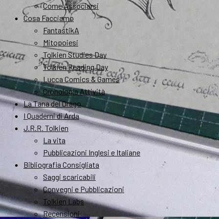
Come Associarsi
Cosa Facciamo
FantastikA
Mitopoiesi
Tolkien Studies Day
Tolkien Reading Day
Lucca Comics & Games
Cronologia Attività
La Tana del Drago
I Quaderni di Arda
J.R.R. Tolkien
La vita
Pubblicazioni Inglesi e Italiane
Bibliografia Consigliata
Saggi scaricabili
Convegni e Pubblicazioni
Tolkien Labs
Recensioni