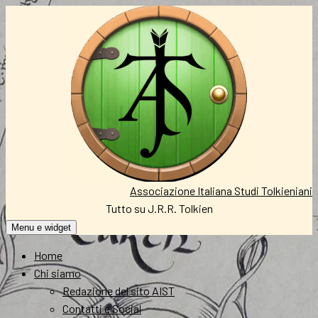
Vai
al
contenuto
Associazione Italiana Studi Tolkieniani
Tutto su J.R.R. Tolkien
Menu e widget
Home
Chi siamo
Redazione del sito AIST
Contatti e Social