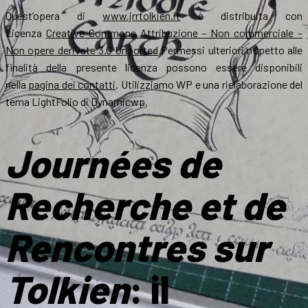
Quest’opera di
www.jrrtolkien.it
è distribuita con
Licenza
Creative Commons Attribuzione – Non commerciale –
Non opere derivate 3.0 Unported
Permessi ulteriori rispetto alle
finalità della presente licenza possono essere disponibili
nella
pagina dei contatti
. Utilizziamo WP e una rielaborazione del
tema LightFolio di Dynamicwp.
Journées de
Recherche et de
Rencontres sur
Tolkien
: il