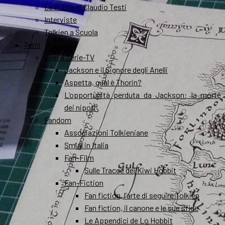
Le Pillole di Claudio Testi
Interviste
Tolkien a Scuola
Temi
Film e Serie-TV
Jackson e il Signore degli Anelli
Aspetta, qual è Thorin?
L’opportunità perduta da Jackson: la morte
dei nipoti
Fandom
Associazioni Tolkieniane
Smial in Italia
Fan-Film
Sulle Tracce dei Kiwi Hobbit
Fan-Fiction
Fan fiction, l’arte di seguire Tolkien
Fan fiction, il canone e le sue sfide
Le Appendici de Lo Hobbit