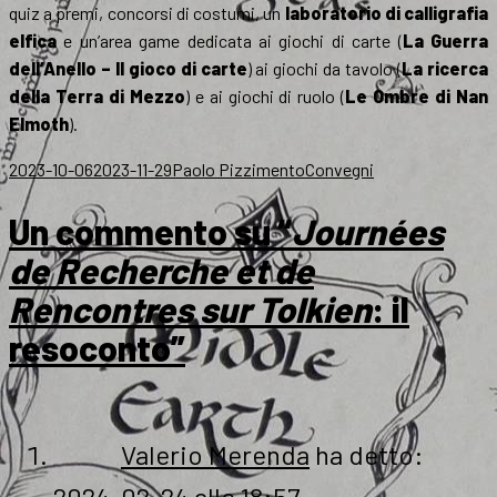
quiz a premi, concorsi di costumi, un
laboratorio di calligrafia
elfica
e un’area game dedicata ai giochi di carte (
La Guerra
dell’Anello – Il gioco di carte
) ai giochi da tavolo (
La ricerca
della Terra di Mezzo
) e ai giochi di ruolo (
Le Ombre di Nan
Elmoth
).
Scritto
Autore
Categorie
2023-10-06
2023-11-29
Paolo Pizzimento
Convegni
il
Un commento su “
Journées
de Recherche et de
Rencontres sur Tolkien
: il
resoconto”
Valerio Merenda
ha detto:
2024-02-24 alle 18:57