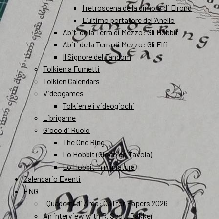
I retroscena della dimora di Elrond
L’ultimo portatore dell’Anello
Abiti della Terra di Mezzo: Gli Hobbit
Abiti della Terra di Mezzo: Gli Elfi
Il Signore del Fandom
Tolkien a Fumetti
Tolkien Calendars
Videogames
Tolkien e i videogiochi
Librigame
Gioco di Ruolo
The One Ring
Lo Hobbit (Gioco da Tavola)
Lo Hobbit in miniatura
Calendario Eventi
ENG
I Quaderni di Arda: Call for Papers 2026
An interview with R. Scott Bakker