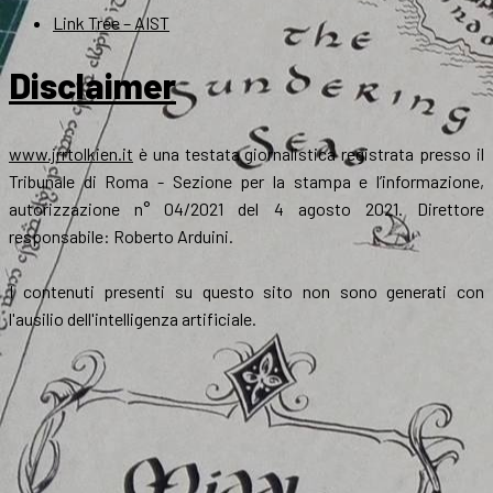
Link Tree – AIST
Disclaimer
www.jrrtolkien.it
è una testata giornalistica registrata presso il
Tribunale di Roma - Sezione per la stampa e l’informazione,
autorizzazione n° 04/2021 del 4 agosto 2021. Direttore
responsabile: Roberto Arduini.
I contenuti presenti su questo sito non sono generati con
l'ausilio dell'intelligenza artificiale.