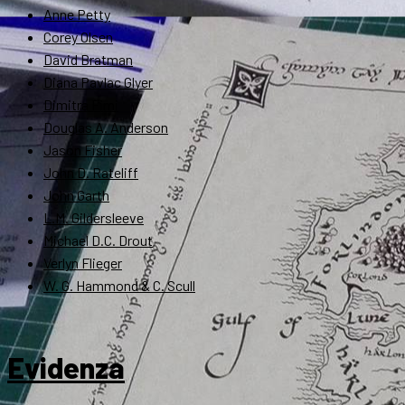
Anne Petty
Corey Olsen
David Bratman
Diana Pavlac Glyer
Dimitra Fimi
Douglas A. Anderson
Jason Fisher
John D. Rateliff
John Garth
L.M. Gildersleeve
Michael D.C. Drout
Verlyn Flieger
W. G. Hammond & C. Scull
Evidenza