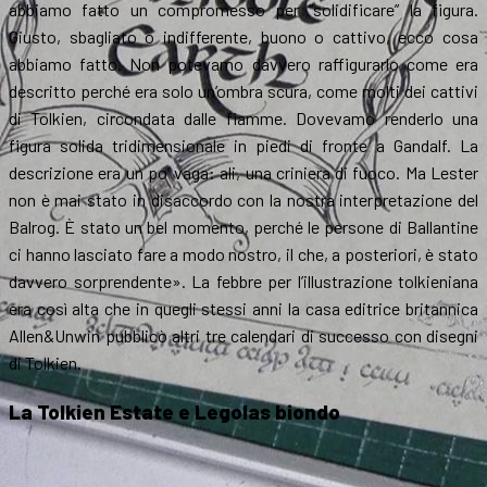
abbiamo fatto un compromesso per “solidificare” la figura.
Giusto, sbagliato o indifferente, buono o cattivo, ecco cosa
abbiamo fatto. Non potevamo davvero raffigurarlo come era
descritto perché era solo un’ombra scura, come molti dei cattivi
di Tolkien, circondata dalle fiamme. Dovevamo renderlo una
figura solida tridimensionale in piedi di fronte a Gandalf. La
descrizione era un po’ vaga: ali, una criniera di fuoco. Ma Lester
non è mai stato in disaccordo con la nostra interpretazione del
Balrog. È stato un bel momento, perché le persone di Ballantine
ci hanno lasciato fare a modo nostro, il che, a posteriori, è stato
davvero sorprendente». La febbre per l’illustrazione tolkieniana
era così alta che in quegli stessi anni la casa editrice britannica
Allen&Unwin pubblicò altri tre calendari di successo con disegni
di Tolkien.
La Tolkien Estate e Legolas biondo