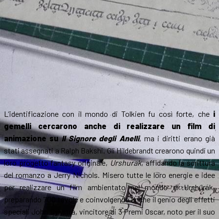
L’identificazione con il mondo di Tolkien fu così forte, che
i
gemelli cercarono anche di realizzare un film di
animazione su
Il Signore degli Anelli
, ma i diritti erano già
stati assegnati a Ralph Bakshi. Gli Hildebrandt crearono quindi un
loro progetto fantasy originale,
Urshurak
, affidando la scrittura
del romanzo a Jerry Nichols. Misero tutte le loro energie e idee
per realizzare un film ambientato nel mondo di Urshurak,
preparando 700 tavole e coinvolgendo anche il genio degli effetti
speciali John Dykstra, vincitore di 3 Premi Oscar, noto per il suo