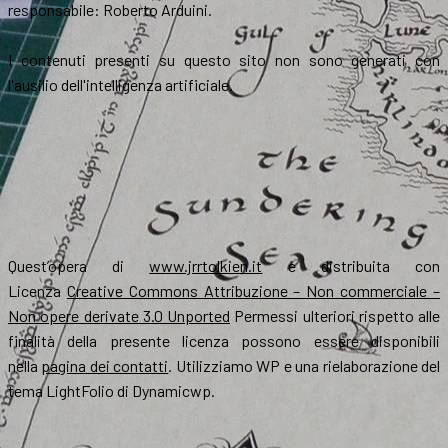
responsabile: Roberto Arduini.
I contenuti presenti su questo sito non sono generati con
l'ausilio dell'intelligenza artificiale.
Quest’opera di
www.jrrtolkien.it
è distribuita con
Licenza
Creative Commons Attribuzione – Non commerciale –
Non opere derivate 3.0 Unported
Permessi ulteriori rispetto alle
finalità della presente licenza possono essere disponibili
nella
pagina dei contatti
. Utilizziamo WP e una rielaborazione del
tema LightFolio di Dynamicwp.