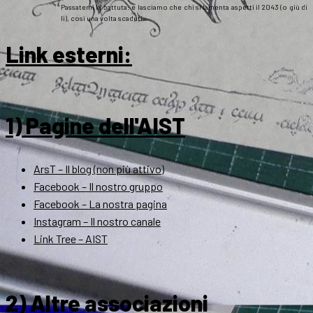
Passatemi la battuta: e lasciamo che chi si lamenta aspetti il 2043 (o giù di
lì), così una volta scaduti…
Link esterni
:
1) Pagine dell'AIST
ArsT – Il blog (non più attivo)
Facebook – Il nostro gruppo
Facebook – La nostra pagina
Instagram – Il nostro canale
Link Tree – AIST
2) Altre associazioni