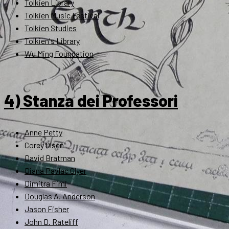
Tolkien Library
Tolkien Music Festival
Tolkien Studies
Tolkien's Library
Wu Ming Foundation
4) Stanza dei Professori
Anne Petty
Corey Olsen
David Bratman
Diana Pavlac Glyer
Dimitra Fimi
Douglas A. Anderson
Jason Fisher
John D. Rateliff