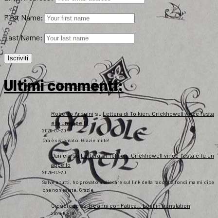
First Name:
Last Name:
Ultimi commenti:
Roberto Arduini
su
Lettera di Tolkien, Crickhowell vince l’asta
e fa un appello
2026-07-20
Ora è sistemato. Grazie mille!
Daniela
su
Lettera di Tolkien, Crickhowell vince l’asta e fa un
appello
2026-07-20
Salve a tutti, ho provato a cliccare sul link della raccolta fondi ma mi dice
che non esiste. Grazie
Gipsoteco
su
Tre anni con Fatica… Lost in translation
2026-07-10