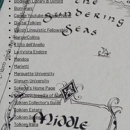
Bodleian Library di Oxford
Bompiani
Canale Youtube di Paolo Nardi
Digital Tolkien
Elvish Linguistic Fellowship
HarperCollins
Il Sito dell'Anello
La rivista Endóre
Mandos
Marietti
Marquette University
Signum University
Soronel's Home Page
The Encyclopedia of Arda
Tolkien Collector's Guide
Tolkien Estate
Tolkien Gateway
Tolkien Italia