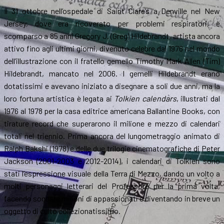
Il 31 ottobre nell’ospedale di Saint Clare’s a Denville nel New
Jersey, dove era ricoverato per problemi respiratori, è
scomparso a 85 anni Gregory J. (Greg) Hildebrandt, artista ancora
attivo fino agli ultimi giorni, divenuto celebre dal 1976 nel mondo
dell’illustrazione con il fratello gemello Timothy Mark Allen (Tim)
Hildebrandt, mancato nel 2006. I gemelli Hildebrandt erano
dotatissimi e avevano iniziato a disegnare a soli due anni, ma la
loro fortuna artistica è legata ai
Tolkien calendars
, illustrati dal
1976 al 1978 per la casa editrice americana Ballantine Books, con
tirature record che superarono il milione e mezzo di calendari
totali nel triennio. Prima ancora del lungometraggio animato di
Ralph Bakshi (1978) e delle due trilogie cinematografiche di Peter
Jackson (2001-2003 e 2012-2014), i calendari di Tolkien sono
stati l’espressione visuale della Terra di Mezzo, dando un volto a
molti personaggi letterari del Professore per la prima volta,
facendo sognare milioni di appassionati e diventando in breve un
oggetto di culto collezionatissimo.