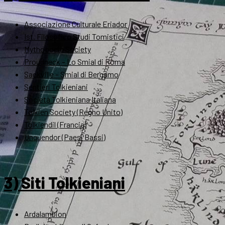
Associazione Culturale Eriador
Ist. Filosofico Studi Tomistici
Mythopoeic Society
Proudneck – Lo Smial di Roma
Sackville – Smial di Bergamo
Sentieri Tolkieniani
Società Tolkieniana Italiana
Tolkien Society (Regno Unito)
Tolkiendil (Francia)
Unquendor (Paesi Bassi)
3) Siti Tolkieniani
Ardalambion