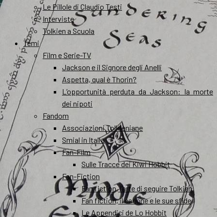
Le Pillole di Claudio Testi
Interviste
Tolkien a Scuola
Temi
Film e Serie-TV
Jackson e il Signore degli Anelli
Aspetta, qual è Thorin?
L’opportunità perduta da Jackson: la morte
dei nipoti
Fandom
Associazioni Tolkieniane
Smial in Italia
Fan-Film
Sulle Tracce dei Kiwi Hobbit
Fan-Fiction
Fan fiction, l’arte di seguire Tolkien
Fan fiction, il canone e le sue sfide
Le Appendici de Lo Hobbit