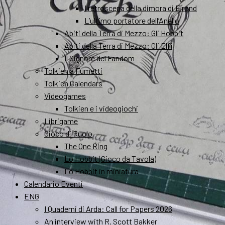
I retroscena della dimora di Elrond
L’ultimo portatore dell’Anello
Abiti della Terra di Mezzo: Gli Hobbit
Abiti della Terra di Mezzo: Gli Elfi
Il Signore del Fandom
Tolkien a Fumetti
Tolkien Calendars
Videogames
Tolkien e i videogiochi
Librigame
Gioco di Ruolo
The One Ring
Lo Hobbit (Gioco da Tavola)
Lo Hobbit in miniatura
Calendario Eventi
ENG
I Quaderni di Arda: Call for Papers 2026
An interview with R. Scott Bakker