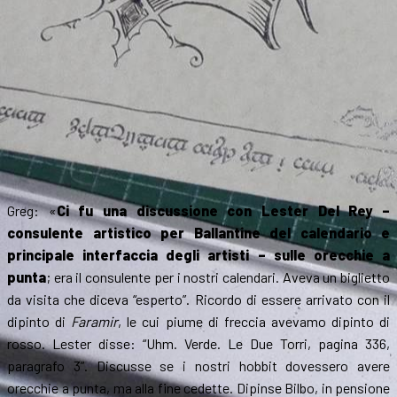
Greg: «
Ci fu una discussione con Lester Del Rey –
consulente artistico per Ballantine del calendario e
principale interfaccia degli artisti – sulle orecchie a
punta
; era il consulente per i nostri calendari. Aveva un biglietto
da visita che diceva “esperto”. Ricordo di essere arrivato con il
dipinto di
Faramir
, le cui piume di freccia avevamo dipinto di
rosso. Lester disse: “Uhm. Verde. Le Due Torri, pagina 336,
paragrafo 3”. Discusse se i nostri hobbit dovessero avere
orecchie a punta, ma alla fine cedette. Dipinse Bilbo, in pensione