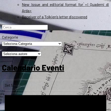
New Issue and editorial format for «I Quaderni di
Arda»
Receiver of a Tolkien’s letter discovered
Ricerca
per:
Categorie
Calendario Eventi
Set
5