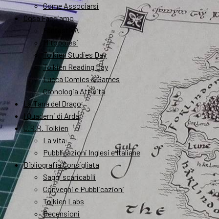
Come Associarsi
Cosa Facciamo
FantastikA
Mitopoiesi
Tolkien Studies Day
Tolkien Reading Day
Lucca Comics & Games
Cronologia Attività
La Tana del Drago
I Quaderni di Arda
J.R.R. Tolkien
La vita
Pubblicazioni Inglesi e Italiane
Bibliografia Consigliata
Saggi scaricabili
Convegni e Pubblicazioni
Tolkien Labs
Recensioni