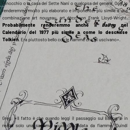
Pinocchio o la casa dei Sette Nani o qualcosa del genere. Oggi lo
renderemmo molto più elaborato e imponente, più simile a una
combinazione art nouveau, art déco con Frank Lloyd-Wright.
Probabilmente renderemmo anche il
Balrog
nel
Calendario del 1977 più simile a come lo descrisse
Tolkien
. Era piuttosto bello con le fiamme che gli uscivano».
Greg: «Il fatto è che quando leggi il passaggio sul Balrog, è in
realtà solo una sagoma scura circondata da fiamme. Quindi