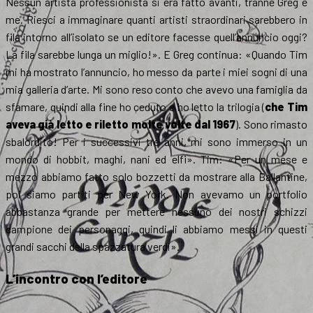
Nessun artista professionista si era fatto avanti, tranne Greg e
me. Riesci a immaginare quanti artisti straordinari sarebbero in
fila intorno all’isolato se un editore facesse quell’annuncio oggi?
La fila sarebbe lunga un miglio!». E Greg continua: «Quando Tim
mi ha mostrato l’annuncio, ho messo da parte i miei sogni di una
mia galleria d’arte. Mi sono reso conto che avevo una famiglia da
sfamare, quindi alla fine ho ceduto e ho letto la trilogia (
che Tim
aveva già letto e riletto molte volte dal 1967
). Sono rimasto
sbalordito! Per i successivi tre anni, mi sono immerso in un
mondo di hobbit, maghi, nani ed elfi». Tim: «Per un mese e
mezzo abbiamo fatto solo bozzetti da mostrare alla Ballantine,
poi siamo partiti per New York. Non avevamo un portfolio
abbastanza grande per mettere nessuno dei nostri schizzi
campione dei personaggi, quindi li abbiamo messi in questi
grandi sacchi della spazzatura verdi».
L’incontro con l’editore