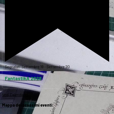
Segnalati
Settembre 19
-
Settembre 20
FantastikA 2026
Vedi Calendario
Mappa dei prossimi eventi: