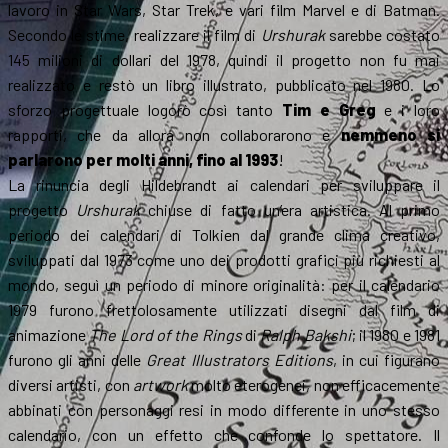
lavoro in Star Wars, Star Trek, e vari film Marvel e di Batman.
Secondo le stime, realizzare il film di
Urshurak
sarebbe costato
145 milioni di dollari del 1978, quindi il progetto non fu mai
realizzato e restò un libro illustrato, pubblicato nel 1980. Lo
sforzo progettuale logorò così tanto
Tim e Greg
e i loro
rapporti, che da allora non collaborarono e
nemmeno si
parlarono per molti anni, fino al 1993
!
La rinuncia degli Hildebrandt ai calendari per sviluppare il
progetto
Urshurak
chiuse di fatto un’era artistica. Al primo
periodo dei calendari di Tolkien dal grande clima creativo,
sviluppati dal 1973 come uno dei prodotti grafici più richiesti al
mondo, seguì un periodo di minore originalità: per il calendario
1979 furono frettolosamente utilizzati disegni dal film di
animazione
The Lord of the Rings
di
Ralph Bakshi
; il 1980 e 1981
furono gli anni delle
Great Illustrators Editions
, in cui figurano
diversi artisti, con
artwork
molto eterogenei, non efficacemente
abbinati con personaggi resi in modo differente in uno stesso
calendario, con un effetto che confonde lo spettatore. Il