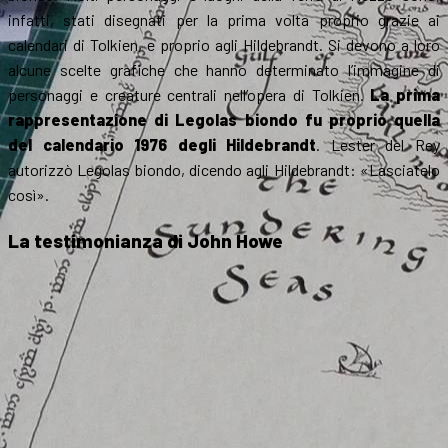
infatti, stati disegnati per la prima volta proprio grazie ai
calendari di Tolkien, e proprio agli Hildebrandt. Si devono a loro
alcune scelte grafiche che hanno determinato l’immagine di
personaggi e creature centrali nell’opera di Tolkien.
La prima
rappresentazione di Legolas biondo fu proprio quella
del calendario 1976 degli Hildebrandt
. Lester del Rey
autorizzò Legolas biondo, dicendo agli Hildebrandt: «Lasciatelo
così».
La testimonianza di John Howe