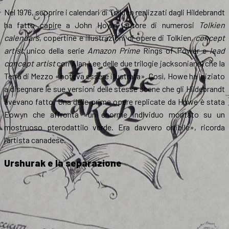
Nel 1976, scoprire i calendari di Tolkien realizzati dagli Hildebrandt
ha fatto capire a John Howe (autore di numerosi
Tolkien
calendars
, copertine e illustrazioni di opere di Tolkien,
concept
artist
unico della serie
Amazon Prime
Rings of Power e
lead
concept artist
con Alan Lee delle due trilogie jacksoniane) che la
Terra di Mezzo «poteva essere illustrata». Così, Howe ha iniziato
a disegnare le sue versioni delle stesse scene che gli Hildebrandt
avevano fatto. Una delle prime opere replicate da Howe è stata
Eowyn che affronta «un enorme individuo montato su un
mostruoso pterodattilo verde. Era davvero orribile», ricorda
l’artista canadese.
Urshurak e la separazione