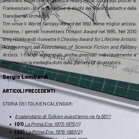
Shannara, copertine della rivista Heavy Metal, il concept poster di
Frankenstein Jr. e le copertine di dischi dei Black Sabbath e della
Transiberian Orchestra.
Tim vinse il
World Fantasy Award
del 1992 come miglior artista.
Insieme, i gemelli ricevettero l’
Inkpot Award
nel 1995. Nel 2010
Greg Hildebrandt ricevette il
Chesley Award for Lifetime Artistic
Achievement
dall’
Association of Science Fiction and Fantasy
Artists
. I fratelli sono stati anche premiati individualmente e
insieme con la medaglia d’oro dalla
Society of Illustrators
.
Sergio Lombardi
ARTICOLI PRECEDENTI
STORIA DEI TOLKIEN CALENDAR:
Il calendario di Tolkien quest’anno ne fa 50!!!
(01)
La Prima Era: 1973-1975 (1)
(02)
La Prima Era: 1976-1983 (2)