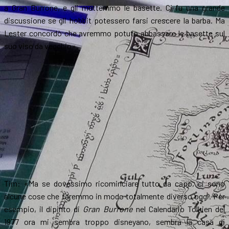
a Gran Burrone, e gli mettemmo le basette. Ci fu una grande
discussione se gli hobbit potessero farsi crescere la barba. Ma
Lester concordò che avremmo potuto abbassare le basette sul
suo viso da vecchio».
Tim: «Ma se dovessimo ricominciare tutto da capo, ci sono
alcune cose che faremmo in modo totalmente diverso oggi. Per
esempio, il dipinto di
Gran Burrone
nel Calendario Tolkien del
1977 ora mi sembra troppo disneyano, sembra la casa di