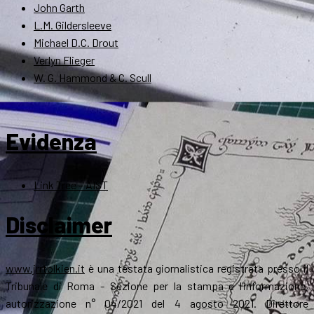
John Garth
L.M. Gildersleeve
Michael D.C. Drout
Verlyn Flieger
W. G. Hammond & C. Scull
Evidenza
Link Tree – AIST
Disclaimer
www.jrrtolkien.it
è una testata giornalistica registrata presso il
Tribunale di Roma - Sezione per la stampa e l’informazione,
autorizzazione n° 04/2021 del 4 agosto 2021. Direttore