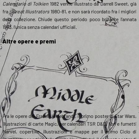
Calendario di Tolkien
1982 venne illustrato da Darrell Sweet, già
fra i
Great Illustrators
1980-81, e non sarà ricordato fra i migliori
della collezione. Chiude questo periodo poco brillante l’annata
1983, l’unica senza calendari ufficiali.
Altre opere e premi
Fra le opere dei Fratelli Hildebrandt, il primo poster di Star Wars,
illustrazioni di carte Magic, per calendari TSR D&D, libri e fumetti
Marvel, copertine, illustrazioni e mappe per il primo Ciclo di