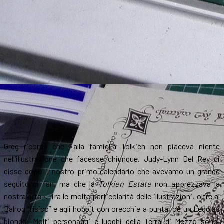
Greg ricorda che «alla famiglia Tolkien non piaceva niente
nell’illustrazione che facesse chiunque. Judy-Lynn Del Rey ci
disse dopo il nostro primo calendario che avevamo un grande
seguito di fan, ma che la
Tolkien Estate
non apprezzava la
nostra arte». Tra le molte particolarità delle illustrazioni, oltre al
Balrog “fisico” e agli hobbit con orecchie a punta, c’è un Legolas
biondo. Molti personaggi e luoghi della Terra di Mezzo sono,