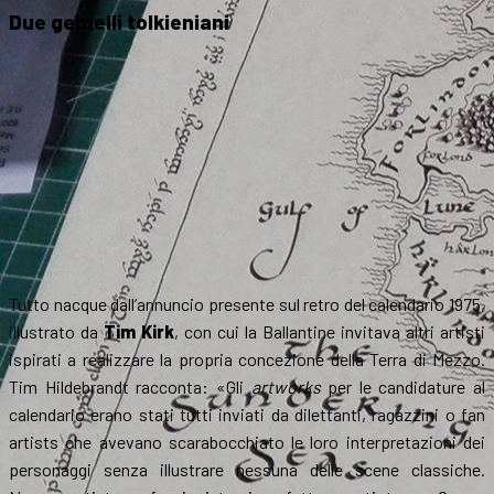
Due gemelli tolkieniani
Tutto nacque dall’annuncio presente sul retro del calendario 1975,
illustrato da
Tim Kirk
, con cui la Ballantine invitava altri artisti
ispirati a realizzare la propria concezione della Terra di Mezzo.
Tim Hildebrandt racconta: «Gli
artworks
per le candidature al
calendario erano stati tutti inviati da dilettanti, ragazzini o fan
artists che avevano scarabocchiato le loro interpretazioni dei
personaggi senza illustrare nessuna delle scene classiche.