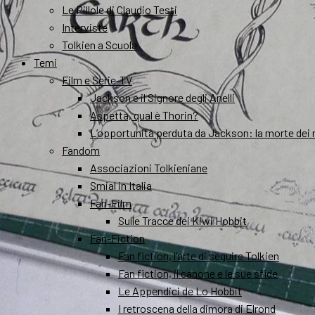
Le Pillole di Claudio Testi
Interviste
Tolkien a Scuola
Temi
Film e Serie-TV
Jackson e il Signore degli Anelli
Aspetta, qual è Thorin?
L’opportunità perduta da Jackson: la morte dei 
Fandom
Associazioni Tolkieniane
Smial in Italia
Fan-Film
Sulle Tracce dei Kiwi Hobbit
Fan-Fiction
Fan fiction, l’arte di seguire Tolkien
Fan fiction, il canone e le sue sfide
Le Appendici de Lo Hobbit
I retroscena della dimora di Elrond