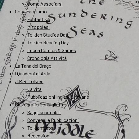
Come Associarsi
Cosa Facciamo
FantastikA
Mitopoiesi
Tolkien Studies Day
Tolkien Reading Day
Lucca Comics & Games
Cronologia Attività
La Tana del Drago
I Quaderni di Arda
J.R.R. Tolkien
La vita
Pubblicazioni Inglesi e Italiane
Bibliografia Consigliata
Saggi scaricabili
Convegni e Pubblicazioni
Tolkien Labs
Recensioni