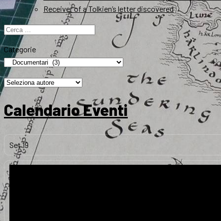
Receiver of a Tolkien’s letter discovered
Ricerca
per:
Categorie
Calendario Eventi
Set
19