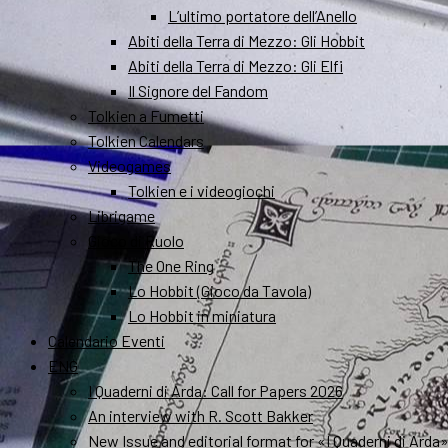
L’ultimo portatore dell’Anello
Abiti della Terra di Mezzo: Gli Hobbit
Abiti della Terra di Mezzo: Gli Elfi
Il Signore del Fandom
Tolkien a Fumetti
Tolkien Calendars
Videogames
Tolkien e i videogiochi
Librigame
Gioco di Ruolo
The One Ring
Lo Hobbit (Gioco da Tavola)
Lo Hobbit in miniatura
Calendario Eventi
ENG
I Quaderni di Arda: Call for Papers 2026
An interview with R. Scott Bakker
New Issue and editorial format for «I Quaderni di Arda