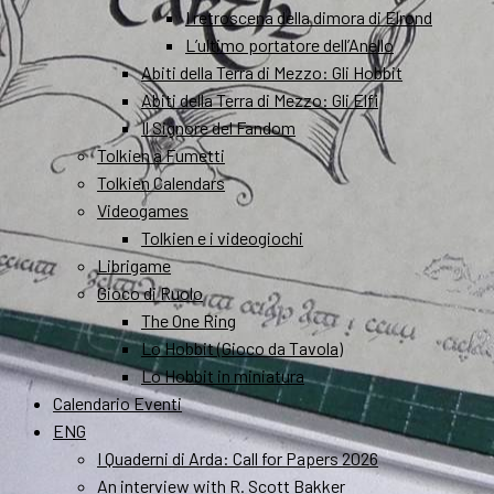
I retroscena della dimora di Elrond
L’ultimo portatore dell’Anello
Abiti della Terra di Mezzo: Gli Hobbit
Abiti della Terra di Mezzo: Gli Elfi
Il Signore del Fandom
Tolkien a Fumetti
Tolkien Calendars
Videogames
Tolkien e i videogiochi
Librigame
Gioco di Ruolo
The One Ring
Lo Hobbit (Gioco da Tavola)
Lo Hobbit in miniatura
Calendario Eventi
ENG
I Quaderni di Arda: Call for Papers 2026
An interview with R. Scott Bakker