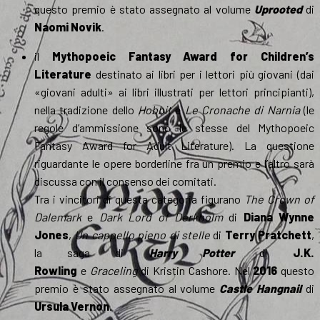
questo premio è stato assegnato al volume
Uprooted
di
Naomi Novik
.
il
Mythopoeic Fantasy Award for Children’s
Literature
destinato ai libri per i lettori più giovani (dai
«giovani adulti» ai libri illustrati per lettori principianti),
nella tradizione dello
Hobbit
e
Le Cronache di Narnia
(le
regole d’ammissione sono le stesse del Mythopoeic
Fantasy Award for Adult Literature). La questione
riguardante le opere borderline fra un premio e l’altro sarà
discussa con il consenso dei comitati.
Tra i vincitori di questa categoria figurano
The Crown of
Dalemark
e
Dark Lord of Derkholm
di
Diana Wynne
Jones
,
Un cappello pieno di stelle
di
Terry Pratchett
,
la saga di
Harry Potter
di
J.K.
Rowling
e
Graceling
di Kristin Cashore. Nel
2016
questo
premio è stato assegnato al volume
Castle Hangnail
di
Ursula Vernon
.