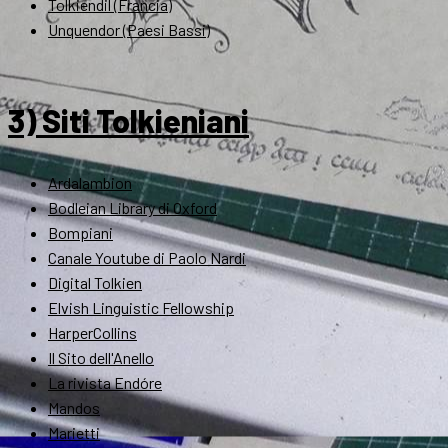
Tolkiendil (Francia)
Unquendor (Paesi Bassi)
3) Siti Tolkieniani
Ardalambion
Bodleian Library di Oxford
Bompiani
Canale Youtube di Paolo Nardi
Digital Tolkien
Elvish Linguistic Fellowship
HarperCollins
Il Sito dell'Anello
La rivista Endóre
Mandos
Marietti