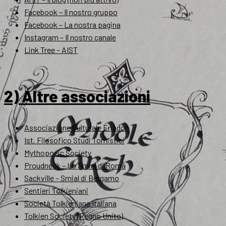
Facebook – Il nostro gruppo
Facebook – La nostra pagina
Instagram – Il nostro canale
Link Tree – AIST
2) Altre associazioni
Associazione Culturale Eriador
Ist. Filosofico Studi Tomistici
Mythopoeic Society
Proudneck – Lo Smial di Roma
Sackville – Smial di Bergamo
Sentieri Tolkieniani
Società Tolkieniana Italiana
Tolkien Society (Regno Unito)