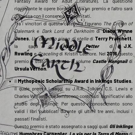
Fantasy Award for Adult Literature). La questione
riguardante le opere borderline fra un premio e l’altro sarà
discussa con il consenso dei comitati.
Tra i vincitori di questa categoria figurano
The Crown of
Dalemark
e
Dark Lord of Derkholm
di
Diana Wynne
Jones
,
Un cappello pieno di stelle
di
Terry Pratchett
,
la saga di
Harry Potter
di
J.K.
Rowling
e
Graceling
di Kristin Cashore. Nel
2016
questo
premio è stato assegnato al volume
Castle Hangnail
di
Ursula Vernon
.
il
Mythopoeic Scholarship Award in Inklings Studies
,
il quale premia i saggi su J.R.R. Tolkien, C.S. Lewis e
Charles Williams che forniscono contributi significativi allo
studio degli Inklings. Per questo riconoscimento sono
validi i libri pubblicati durante gli ultimi tre anni, inclusi i
passati finalisti.
Questo premio è stato assegnato a saggi quali
Gli Inklings
di
Humphrey Carpenter
,
La via per la Terra di Mezzo
di