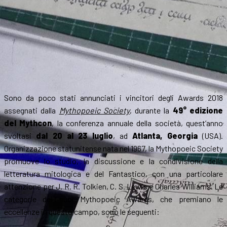
Sono da poco stati annunciati i vincitori degli Awards 2018
assegnati dalla
Mythopoeic Society
, durante la
49° edizione
del Mythcon
, la conferenza annuale della società, quest’anno
svoltasi
dal 20 al 23 luglio
, ad
Atlanta, Georgia
(USA).
Organizzazione statunitense nata nel 1967, la Mythopoeic Society
promuove lo studio, la discussione e la condivisione della
letteratura mitologica e del Fantastico, con una particolare
attenzione per J. R. R. Tolkien, C. S. Lewis e Charles Williams. Le
categorie dei suoi Mythopoeic Awards, che premiano le
eccellenze in questo campo, sono le seguenti: