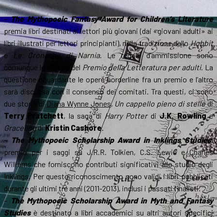
–
The Mythopoeic Fantasy Award for Children’s Literature
premia libri destinati ai lettori più giovani (dai «giovani adulti» ai
libri illustrati per lettori principianti), nella tradizione dello
Hobbit
e
Le Cronache di Narnia
. Le regole d’ammissione sono
comunque le stesse del
Premio della Letteratura per adulti
. La
questione riguardante le opere borderline fra un premio e l’altro
sarà discussa con il consenso dei comitati. Tra questi, ci sono
due storie di
Diana Wynne Jones
,
Un cappello pieno di stelle
di
Terry Pratchett
, la saga di
Harry Potter
di
J.K. Rowling
e
Graceling
di
Kristin Cashore
.
–
The Mythopoeic Scholarship Award in Inklings Studies
,
premio per i saggi su J.R.R. Tolkien, C.S. Lewis e Charles
Williams che forniscono contributi significativi allo studio degli
Inklings. Per questo riconoscimento sono validi i libri pubblicati
durante gli ultimi tre anni (2011-2013), inclusi i passati finalisti.
–
The Mythopoeic Scholarship Award in Myth and Fantasy
Studies
è destinato a libri accademici su altri autori specifici