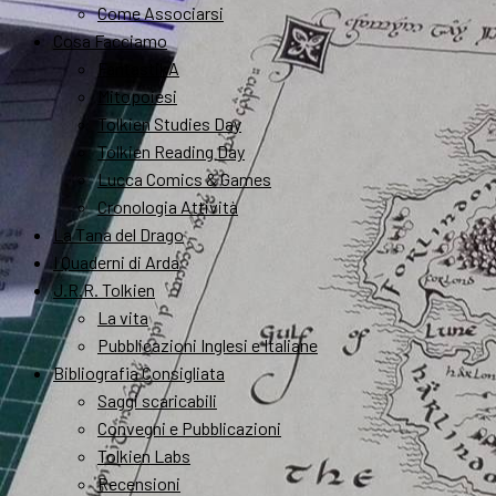
Come Associarsi
Cosa Facciamo
FantastikA
Mitopoiesi
Tolkien Studies Day
Tolkien Reading Day
Lucca Comics & Games
Cronologia Attività
La Tana del Drago
I Quaderni di Arda
J.R.R. Tolkien
La vita
Pubblicazioni Inglesi e Italiane
Bibliografia Consigliata
Saggi scaricabili
Convegni e Pubblicazioni
Tolkien Labs
Recensioni