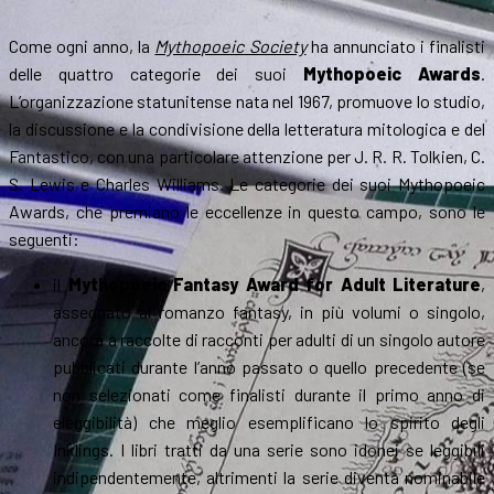
Come ogni anno, la
Mythopoeic Society
ha annunciato i finalisti
delle quattro categorie dei suoi
Mythopoeic Awards
.
L’organizzazione statunitense nata nel 1967, promuove lo studio,
la discussione e la condivisione della letteratura mitologica e del
Fantastico, con una particolare attenzione per J. R. R. Tolkien, C.
S. Lewis e Charles Williams. Le categorie dei suoi Mythopoeic
Awards, che premiano le eccellenze in questo campo, sono le
seguenti:
il
Mythopoeic Fantasy Award for Adult Literature
,
assegnato al romanzo fantasy, in più volumi o singolo,
ancora a raccolte di racconti per adulti di un singolo autore
pubblicati durante l’anno passato o quello precedente (se
non selezionati come finalisti durante il primo anno di
eleggibilità) che meglio esemplificano lo spirito degli
Inklings. I libri tratti da una serie sono idonei se leggibili
indipendentemente, altrimenti la serie diventa nominabile