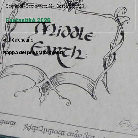
Segnalati
Settembre 19
-
Settembre 20
FantastikA 2026
Vedi Calendario
Mappa dei prossimi eventi: