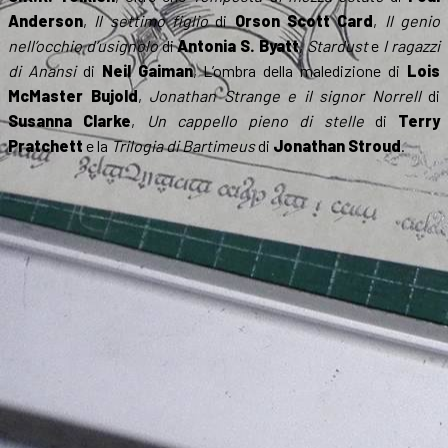
Anderson
,
Il settimo figlio
di
Orson Scott Card
,
Il genio
nell’occhio d’usignolo
di
Antonia S. Byatt
,
Stardust
e
I ragazzi
di Anansi
di
Neil Gaiman
, L’ombra della maledizione di
Lois
McMaster Bujold
,
Jonathan Strange e il signor Norrell
di
Susanna Clarke
,
Un cappello pieno di stelle
di
Terry
Pratchett
e la
Trilogia di Bartimeus
di
Jonathan Stroud
.