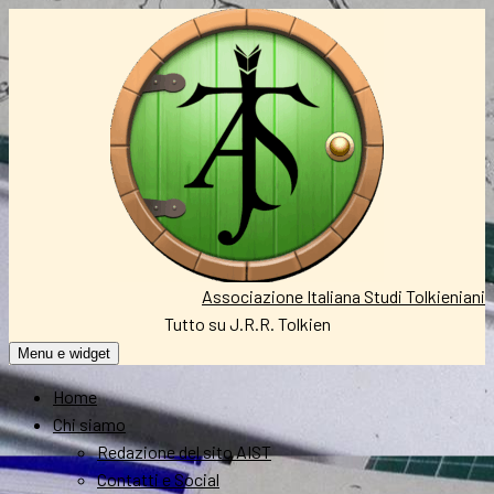
Vai
al
contenuto
Associazione Italiana Studi Tolkieniani
Tutto su J.R.R. Tolkien
Menu e widget
Home
Chi siamo
Redazione del sito AIST
Contatti e Social