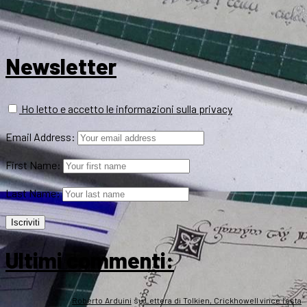
Newsletter
Ho letto e accetto le informazioni sulla privacy
Email Address:
First Name:
Last Name:
Ultimi commenti:
Roberto Arduini
su
Lettera di Tolkien, Crickhowell vince l’asta