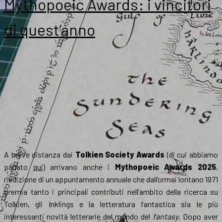
Mythopoeic Awards: i vincitori
di quest’anno
A breve distanza dai
Tolkien Society Awards
(di cui abbiamo
parlato
qui
) arrivano anche i
Mythopoeic Awards 2025
,
riedizione di un appuntamento annuale che dall’ormai lontano 1971
premia tanto i principali contributi nell’ambito della ricerca su
Tolkien, gli Inklings e la letteratura fantastica sia le più
interessanti novità letterarie del mondo del
fantasy
. Dopo aver