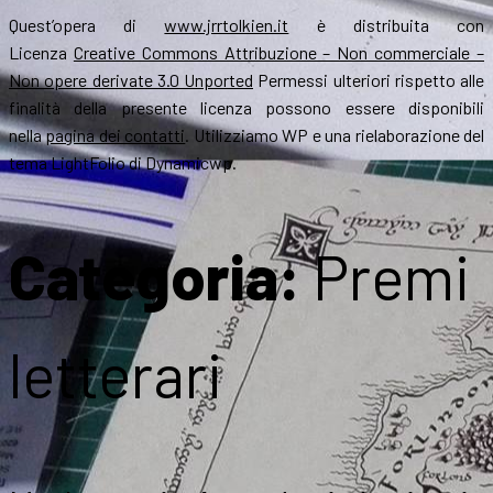
Quest’opera di
www.jrrtolkien.it
è distribuita con
Licenza
Creative Commons Attribuzione – Non commerciale –
Non opere derivate 3.0 Unported
Permessi ulteriori rispetto alle
finalità della presente licenza possono essere disponibili
nella
pagina dei contatti
. Utilizziamo WP e una rielaborazione del
tema LightFolio di Dynamicwp.
Categoria:
Premi
letterari