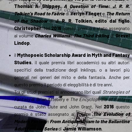
Thomas A. Shippey
,
A Question of Time: J. R. R.
Tolkien’s Road to Faërie
di
Verlyn Flieger
e
The Return
of the Shadow
di
J. R. R. Tolkien, edito dal figlio
Christopher
. Nel
2016
questo premio è stato assegnato
al volume
Charles Williams: The Third Inkling
di
Grevel
Lindop
.
il
Mythopoeic Scholarship Award in Myth and Fantasy
Studies
, il quale premia libri accademici su altri autori
specifici della tradizione degli Inklings, o a lavori più
generali nei generi del mito e della fantasia. Anche per
questo premio il periodo di eleggibilità è di tre anni.
Tra gli studi premiati si annoverano libri quali
Strategies of
Fantasy
di Brian Attebery e
The Encyclopedia of Fantasy
curata da John Clute and John Grant. Nel
2016
questo
premio è stato assegnato al volume
The Evolution of
Modern Fantasy: From Antiquarianism to the Ballantine
Adult Fantasy Series
di
Jamie Williamson
.