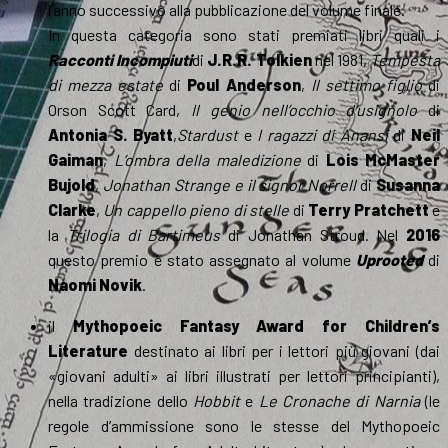
l’anno successivo alla pubblicazione del volume finale.
In questa categoria sono stati premiati libri quali i
Racconti Incompiuti
di
J.R.R. Tolkien
nel 1981,
Tempesta
di mezza estate
di
Poul Anderson
,
Il settimo figlio
di
Orson Scott Card,
Il genio nell’occhio d’usignolo
di
Antonia S. Byatt
,
Stardust
e
I ragazzi di Anansi
di
Neil
Gaiman
,
L’ombra della maledizione
di
Lois McMaster
Bujold
,
Jonathan Strange e il signor Norrell
di
Susanna
Clarke
,
Un cappello pieno di stelle
di
Terry Pratchett
e
la
Trilogia di Bartimeus
di Jonathan Stroud. Nel
2016
questo premio è stato assegnato al volume
Uprooted
di
Naomi Novik
.
il
Mythopoeic Fantasy Award for Children’s
Literature
destinato ai libri per i lettori più giovani (dai
«giovani adulti» ai libri illustrati per lettori principianti),
nella tradizione dello
Hobbit
e
Le Cronache di Narnia
(le
regole d’ammissione sono le stesse del Mythopoeic