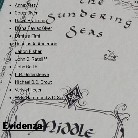
Anne Petty
Corey Olsen
David Bratman
Diana Pavlac Glyer
Dimitra Fimi
Douglas A. Anderson
Jason Fisher
John D. Rateliff
John Garth
L.M. Gildersleeve
Michael D.C. Drout
Verlyn Flieger
W. G. Hammond & C. Scull
Evidenza