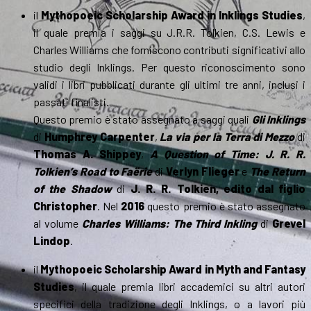
il
Mythopoeic Scholarship Award in Inklings Studies
,
il quale premia i saggi su J.R.R. Tolkien, C.S. Lewis e
Charles Williams che forniscono contributi significativi allo
studio degli Inklings. Per questo riconoscimento sono
validi i libri pubblicati durante gli ultimi tre anni, inclusi i
passati finalisti.
Questo premio è stato assegnato a saggi quali
Gli Inklings
di
Humphrey Carpenter
,
La via per la Terra di Mezzo
di
Thomas A. Shippey
,
A Question of Time: J. R. R.
Tolkien’s Road to Faërie
di
Verlyn Flieger
e
The Return
of the Shadow
di
J. R. R. Tolkien, edito dal figlio
Christopher
. Nel
2016
questo premio è stato assegnato
al volume
Charles Williams: The Third Inkling
di
Grevel
Lindop
.
il
Mythopoeic Scholarship Award in Myth and Fantasy
Studies
, il quale premia libri accademici su altri autori
specifici della tradizione degli Inklings, o a lavori più