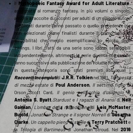
il
Mythopoeic Fantasy Award for Adult Literature
,
assegnato al romanzo fantasy, in più volumi o singolo,
ancora a raccolte di racconti per adulti di un singolo autore
pubblicati durante l’anno passato o quello precedente (se
non selezionati come finalisti durante il primo anno di
eleggibilità) che meglio esemplificano lo spirito degli
Inklings. I libri tratti da una serie sono idonei se leggibili
indipendentemente, altrimenti la serie diventa nominabile
l’anno successivo alla pubblicazione del volume finale.
In questa categoria sono stati premiati libri quali i
Racconti Incompiuti
di
J.R.R. Tolkien
nel 1981,
Tempesta
di mezza estate
di
Poul Anderson
,
Il settimo figlio
di
Orson Scott Card,
Il genio nell’occhio d’usignolo
di
Antonia S. Byatt
,
Stardust
e
I ragazzi di Anansi
di
Neil
Gaiman
,
L’ombra della maledizione
di
Lois McMaster
Bujold
,
Jonathan Strange e il signor Norrell
di
Susanna
Clarke
,
Un cappello pieno di stelle
di
Terry Pratchett
e
la
Trilogia di Bartimeus
di Jonathan Stroud. Nel
2016