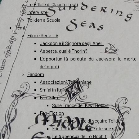
Le Pillole di Claudio Testi
Interviste
Tolkien a Scuola
Temi
Film e Serie-TV
Jackson e il Signore degli Anelli
Aspetta, qual è Thorin?
L’opportunità perduta da Jackson: la morte
dei nipoti
Fandom
Associazioni Tolkieniane
Smial in Italia
Fan-Film
Sulle Tracce dei Kiwi Hobbit
Fan-Fiction
Fan fiction, l’arte di seguire Tolkien
Fan fiction, il canone e le sue sfide
Le Appendici de Lo Hobbit