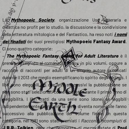
La
Mythopoeic Society
, organizzazione Usa letteraria e
didattica no profit per lo studio, la discussione e la condivisione
della letteratura mitologica e del Fantastico, ha reso noti
i nomi
dei finalisti
dei suoi prestigiosi
Mythopoeic Fantasy Award
.
Ci sono quattro categorie:
–
The Mythopoeic Fantasy Award for Adult Literature
è il
premio assegnato al romanzo fantasy, in più volumi, oppure a
raccolte di racconti per adulti di un singolo autore pubblicati
durante il 2013 che meglio esemplificano lo spirito degli Inklings. I
libri sono eleggibili nei due anni successivi la pubblicazione se
non sono stati selezionati come finalisti durante il primo anno di
eleggibilità. I libri tratti da una serie sono idonei se leggibili
indipendentemente, altrimenti la serie diventa nominabile l’anno
successivo alla pubblicazione del volume finale. In questa
categoria, nel 1981 sono stati premiati i
Racconti Incompiuti
di
J.R.R. Tolkien
, oltre che
Tempesta di mezza estate
di
Poul