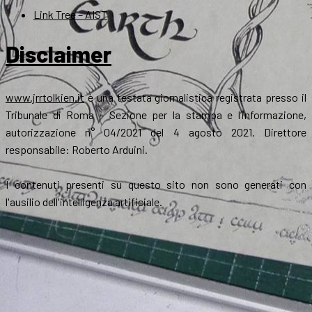
Link Tree – AIST
Disclaimer
www.jrrtolkien.it
è una testata giornalistica registrata presso il
Tribunale di Roma - Sezione per la stampa e l’informazione,
autorizzazione n° 04/2021 del 4 agosto 2021. Direttore
responsabile: Roberto Arduini.
I contenuti presenti su questo sito non sono generati con
l'ausilio dell'intelligenza artificiale.