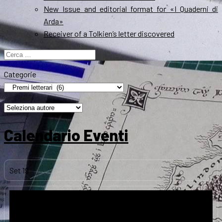
New Issue and editorial format for «I Quaderni di
Arda»
Receiver of a Tolkien’s letter discovered
Ricerca
per:
Categorie
Calendario Eventi
Set
19