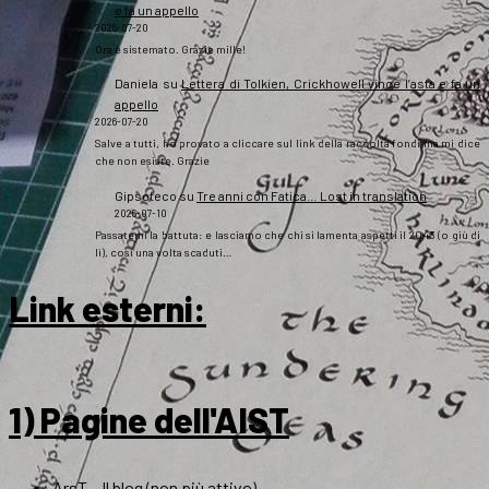
e fa un appello
2026-07-20
Ora è sistemato. Grazie mille!
Daniela
su
Lettera di Tolkien, Crickhowell vince l’asta e fa un
appello
2026-07-20
Salve a tutti, ho provato a cliccare sul link della raccolta fondi ma mi dice
che non esiste. Grazie
Gipsoteco
su
Tre anni con Fatica… Lost in translation
2026-07-10
Passatemi la battuta: e lasciamo che chi si lamenta aspetti il 2043 (o giù di
lì), così una volta scaduti…
Link esterni
:
1) Pagine dell'AIST
ArsT – Il blog (non più attivo)