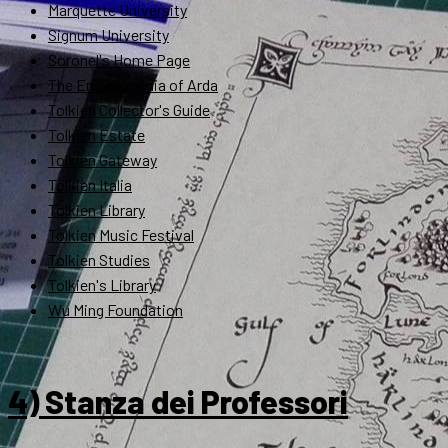
Marquette University
Signum University
Soronel's Home Page
The Encyclopedia of Arda
Tolkien Collector's Guide
Tolkien Estate
Tolkien Gateway
Tolkien Italia
Tolkien Library
Tolkien Music Festival
Tolkien Studies
Tolkien's Library
Wu Ming Foundation
4) Stanza dei Professori