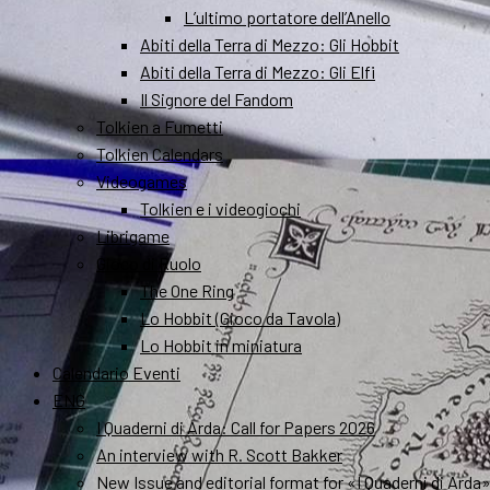
L’ultimo portatore dell’Anello
Abiti della Terra di Mezzo: Gli Hobbit
Abiti della Terra di Mezzo: Gli Elfi
Il Signore del Fandom
Tolkien a Fumetti
Tolkien Calendars
Videogames
Tolkien e i videogiochi
Librigame
Gioco di Ruolo
The One Ring
Lo Hobbit (Gioco da Tavola)
Lo Hobbit in miniatura
Calendario Eventi
ENG
I Quaderni di Arda: Call for Papers 2026
An interview with R. Scott Bakker
New Issue and editorial format for «I Quaderni di Arda