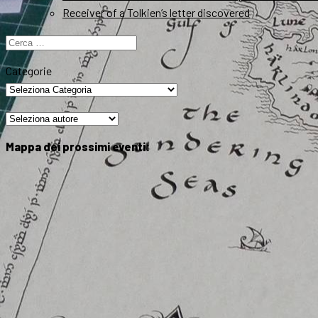
Receiver of a Tolkien’s letter discovered
Ricerca
per:
Categorie
Mappa dei prossimi eventi: