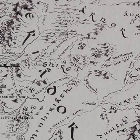
fa un appello
ello
he non esiste. Grazie
), così una volta scaduti…