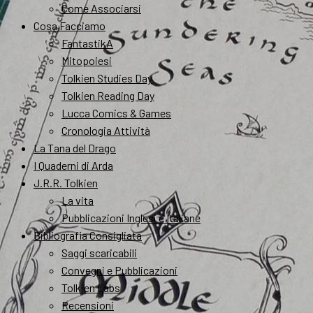
Come Associarsi
Cosa Facciamo
FantastikA
Mitopoiesi
Tolkien Studies Day
Tolkien Reading Day
Lucca Comics & Games
Cronologia Attività
La Tana del Drago
I Quaderni di Arda
J.R.R. Tolkien
La vita
Pubblicazioni Inglesi e Italiane
Bibliografia Consigliata
Saggi scaricabili
Convegni e Pubblicazioni
Tolkien Labs
Recensioni