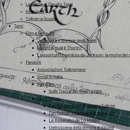
Le Pillole di Claudio Testi
Interviste
Tolkien a Scuola
Temi
Film e Serie-TV
Jackson e il Signore degli Anelli
Aspetta, qual è Thorin?
L’opportunità perduta da Jackson: la morte dei 
Fandom
Associazioni Tolkieniane
Smial in Italia
Fan-Film
Sulle Tracce dei Kiwi Hobbit
Fan-Fiction
Fan fiction, l’arte di seguire Tolkien
Fan fiction, il canone e le sue sfide
Le Appendici de Lo Hobbit
I retroscena della dimora di Elrond