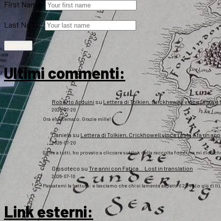
First Name:
Last Name:
Ultimi commenti:
Roberto Arduini
su
Lettera di Tolkien, Crickhowell vince l’asta e 
2026-07-20
Ora è sistemato. Grazie mille!
Daniela
su
Lettera di Tolkien, Crickhowell vince l’asta e fa un app
2026-07-20
Salve a tutti, ho provato a cliccare sul link della raccolta fondi ma mi dice c
Gipsoteco
su
Tre anni con Fatica… Lost in translation
2026-07-10
Passatemi la battuta: e lasciamo che chi si lamenta aspetti il 2043 (o giù di lì
Link esterni
: