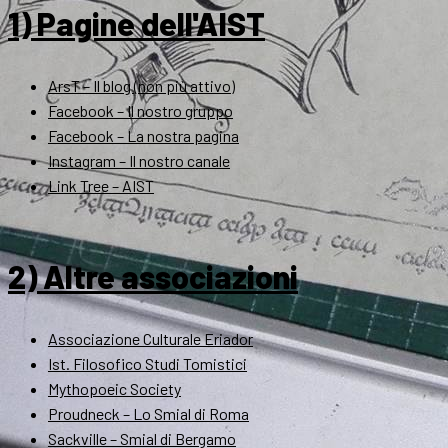
1) Pagine dell'AIST
ArsT – Il blog (non più attivo)
Facebook – Il nostro gruppo
Facebook – La nostra pagina
Instagram – Il nostro canale
Link Tree – AIST
2) Altre associazioni
Associazione Culturale Eriador
Ist. Filosofico Studi Tomistici
Mythopoeic Society
Proudneck – Lo Smial di Roma
Sackville – Smial di Bergamo