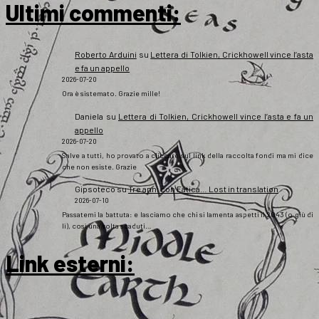
Ultimi commenti:
Roberto Arduini
su
Lettera di Tolkien, Crickhowell vince l’asta
e fa un appello
2026-07-20
Ora è sistemato. Grazie mille!
Daniela
su
Lettera di Tolkien, Crickhowell vince l’asta e fa un
appello
2026-07-20
Salve a tutti, ho provato a cliccare sul link della raccolta fondi ma mi dice
che non esiste. Grazie
Gipsoteco
su
Tre anni con Fatica… Lost in translation
2026-07-10
Passatemi la battuta: e lasciamo che chi si lamenta aspetti il 2043 (o giù di
lì), così una volta scaduti…
Link esterni
: