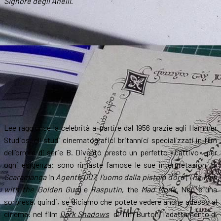
Signore degli Anelli
.
Lee raggiunse la celebrità a partire dal 1956 grazie agli Hammer
Studios, gli studi cinematografici britannici specializzati in film
dell’orrore di serie B. Diventò presto un perfetto «cattivo» per
ogni esigenza: sono rimaste famose le sue interpretazioni di
Scaramanga
in
Agente 007, l’uomo dalla pistola d’oro
(
The Man
with the Golden Gun
) e
Rasputin
, the
Mad Monk
. Non è una
sorpresa, quindi, se diciamo che potete vedere anche adesso al
cinema: nel film
Dark Shadows
di Tim Burton, l’adattamento di