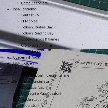
Come Associarsi
Cosa Facciamo
FantastikA
Mitopoiesi
Tolkien Studies Day
Tolkien Reading Day
Lucca Comics & Games
Cronologia Attività
La Tana del Drago
I Quaderni di Arda
J.R.R. Tolkien
La vita
Pubblicazioni Inglesi e Italiane
Bibliografia Consigliata
Saggi scaricabili
Convegni e Pubblicazioni
Tolkien Labs
Recensioni