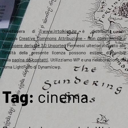
Quest’opera di
www.jrrtolkien.it
è distribuita con
Licenza
Creative Commons Attribuzione – Non commerciale –
Non opere derivate 3.0 Unported
Permessi ulteriori rispetto alle
finalità della presente licenza possono essere disponibili
nella
pagina dei contatti
. Utilizziamo WP e una rielaborazione del
tema LightFolio di Dynamicwp.
Tag:
cinema