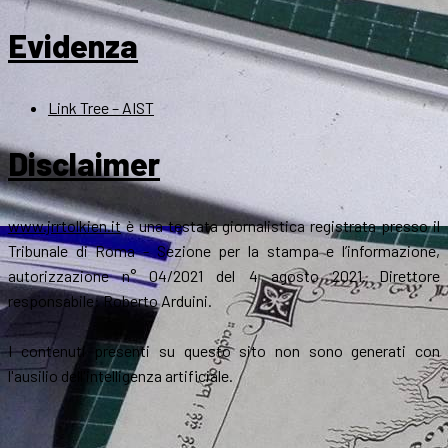
Evidenza
Link Tree – AIST
Disclaimer
www.jrrtolkien.it
è una testata giornalistica registrata presso il
Tribunale di Roma - Sezione per la stampa e l’informazione,
autorizzazione n° 04/2021 del 4 agosto 2021. Direttore
responsabile: Roberto Arduini.
I contenuti presenti su questo sito non sono generati con
l'ausilio dell'intelligenza artificiale.