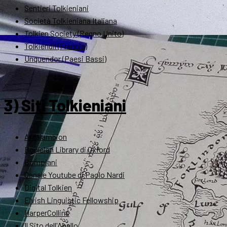
Sentieri Tolkieniani
Società Tolkieniana Italiana
Tolkien Society (Regno Unito)
Tolkiendil (Francia)
Unquendor (Paesi Bassi)
3) Siti Tolkieniani
Ardalambion
Bodleian Library di Oxford
Bompiani
Canale Youtube di Paolo Nardi
Digital Tolkien
Elvish Linguistic Fellowship
HarperCollins
Il Sito dell'Anello