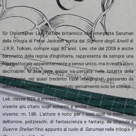
Sir Christopher Lee, l’attore britannico che interpreta Saruman
della trilogia di Peter Jackson tratta dal
Signore degli Anelli
di
J.R.R. Tolkien, compie oggi 90 anni. Lee, che dal 2009 è anche
baronetto della regina d’Inghilterra, rappresenta da sempre una
figura attoriale apparentemente a senso unico, ma in realtà poco
decifrabile: la sua vera anima va cercata nella totalità della
produzione, nei quasi trecento titoli interpretati, passando da
ottimi a pessimi lavori proponendo genialmente solo se stesso.
Lee, classe 1922, è entrato nel Guinness dei primati come l’attore
vivente più citato sugli schermi e anche come l’attore più alto
vivente: m. 1,96. L’attore è noto per i suoi ruoli in molti film
dell’orrore, polizieschi, di fantascienza e fantasy, da
Dracula
a
Guerre Stellari
fino appunto al ruolo di
Saruman
nella trilogia
Il