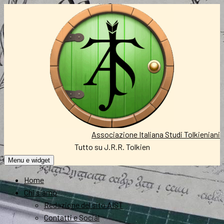
Vai
al
contenuto
Associazione Italiana Studi Tolkieniani
Tutto su J.R.R. Tolkien
Menu e widget
Home
Chi siamo
Redazione del sito AIST
Contatti e Social