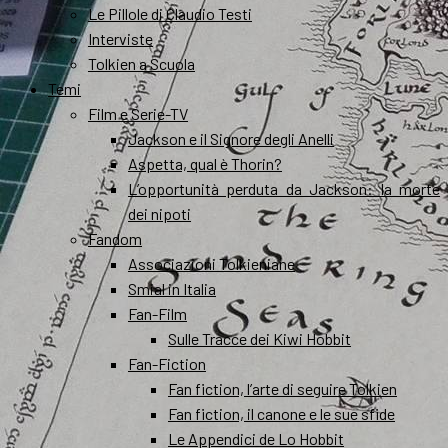
Le Pillole di Claudio Testi
Interviste
Tolkien a Scuola
Temi
Film e Serie-TV
Jackson e il Signore degli Anelli
Aspetta, qual è Thorin?
L’opportunità perduta da Jackson: la morte
dei nipoti
Fandom
Associazioni Tolkieniane
Smial in Italia
Fan-Film
Sulle Tracce dei Kiwi Hobbit
Fan-Fiction
Fan fiction, l’arte di seguire Tolkien
Fan fiction, il canone e le sue sfide
Le Appendici de Lo Hobbit