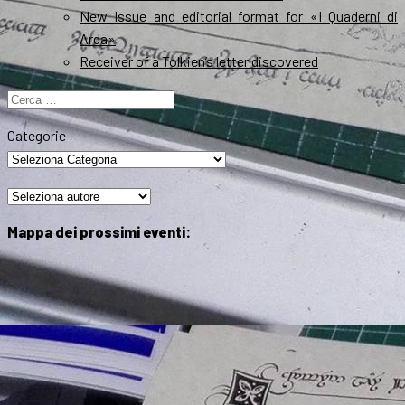
New Issue and editorial format for «I Quaderni di
Arda»
Receiver of a Tolkien’s letter discovered
Ricerca
per:
Categorie
Mappa dei prossimi eventi: