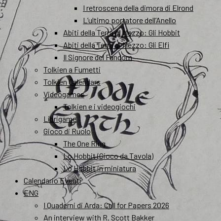
I retroscena della dimora di Elrond
L’ultimo portatore dell’Anello
Abiti della Terra di Mezzo: Gli Hobbit
Abiti della Terra di Mezzo: Gli Elfi
Il Signore del Fandom
Tolkien a Fumetti
Tolkien Calendars
Videogames
Tolkien e i videogiochi
Librigame
Gioco di Ruolo
The One Ring
Lo Hobbit (Gioco da Tavola)
Lo Hobbit in miniatura
Calendario Eventi
ENG
I Quaderni di Arda: Call for Papers 2026
An interview with R. Scott Bakker