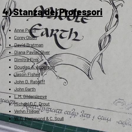
4) Stanza dei Professori
Anne Petty
Corey Olsen
David Bratman
Diana Pavlac Glyer
Dimitra Fimi
Douglas A. Anderson
Jason Fisher
John D. Rateliff
John Garth
L.M. Gildersleeve
Michael D.C. Drout
Verlyn Flieger
W. G. Hammond & C. Scull