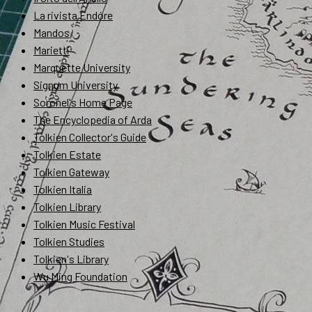
La rivista Endóre
Mandos
Marietti
Marquette University
Signum University
Soronel's Home Page
The Encyclopedia of Arda
Tolkien Collector's Guide
Tolkien Estate
Tolkien Gateway
Tolkien Italia
Tolkien Library
Tolkien Music Festival
Tolkien Studies
Tolkien's Library
Wu Ming Foundation