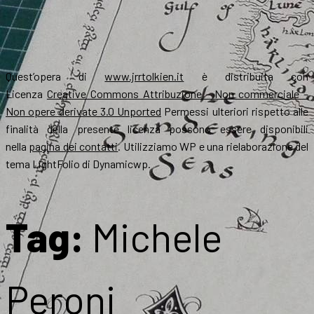
Quest’opera di
www.jrrtolkien.it
è distribuita con
Licenza
Creative Commons Attribuzione – Non commerciale –
Non opere derivate 3.0 Unported
Permessi ulteriori rispetto alle
finalità della presente licenza possono essere disponibili
nella
pagina dei contatti
. Utilizziamo WP e una rielaborazione del
tema LightFolio di Dynamicwp.
Tag:
Michele
Peroni