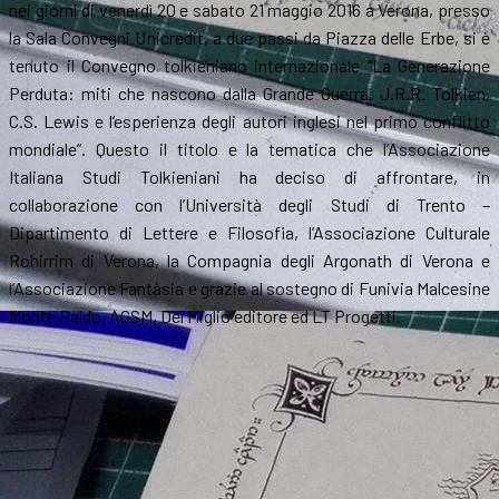
nei giorni di venerdì 20 e sabato 21 maggio 2016 a Verona, presso
la Sala Convegni Unicredit, a due passi da Piazza delle Erbe, si è
tenuto il Convegno tolkieniano internazionale “La Generazione
Perduta: miti che nascono dalla Grande Guerra. J.R.R. Tolkien,
C.S. Lewis e l’esperienza degli autori inglesi nel primo conflitto
mondiale”. Questo il titolo e la tematica che l’Associazione
Italiana Studi Tolkieniani ha deciso di affrontare, in
collaborazione con l’Università degli Studi di Trento –
Dipartimento di Lettere e Filosofia, l’Associazione Culturale
Rohirrim di Verona, la Compagnia degli Argonath di Verona e
l’Associazione Fantàsia e grazie al sostegno di Funivia Malcesine
Monte Baldo, AGSM, Del Miglio editore ed LT Progetti.