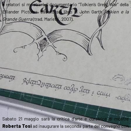
e relatori si mostrerà il documentario “Tolkien’s Great War” della
Elliander Pictures, basato sul libro di John Garth
Tolkien e la
Grande Guerra
(trad. Marietti, 2007).
Sabato 21 maggio sarà la critica d’arte e curatrice di mostre
Roberta Tosi
ad inaugurare la seconda parte del convegno con