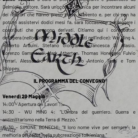
Delmiglio editore. Sarà un’occasione unica per incontrare alcuni
dei relatori che hanno preso parte all’evento e, per chi non ha
potuto assistervi dodici mesi fa, sarà l’occasione per leggere i
contributi che ne sono derivati. Citiamo qui i contributori
dell’opera (nell’ordine in cui sono disposti nell’indice): Wu Ming 4,
Roberto Arduini, Stefano Giorgianni, Francesca Di Blasio,
Lorenzo Gammarelli, Mark Atherton, Thomas Honegger, Fulvio
Ferrari, Alessandro Fambrini, Claudio Antonio Testi e Tom
Shippey.
IL PROGRAMMA DEL CONVEGNO
Venerdì 20 Maggio
14:00 – Apertura dei Lavori
14:30 – WU MING 4: “L’Ombra del guerriero. Guerra e
antimilitarismo nella Terra di Mezzo.”
15:30 – SIMONE BONECHI: “Il loro nome vive per sempre”: la
memoria dei caduti nella subcreazione tolkieniana.”