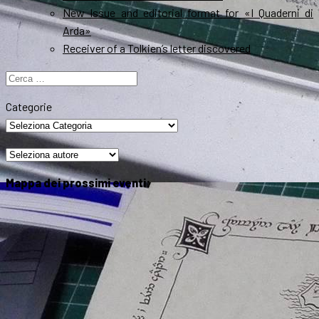
New Issue and editorial format for «I Quaderni di
Arda»
Receiver of a Tolkien’s letter discovered
Ricerca
per:
Categorie
Mappa dei prossimi eventi: