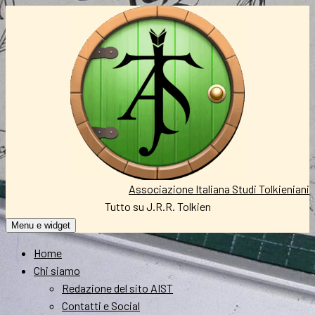
Vai
al
contenuto
Associazione Italiana Studi Tolkieniani
Tutto su J.R.R. Tolkien
Menu e widget
Home
Chi siamo
Redazione del sito AIST
Contatti e Social