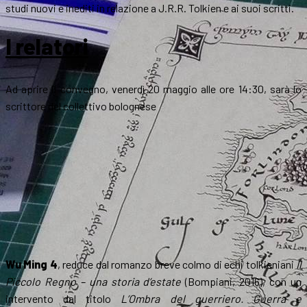
studi nuovi e inediti in relazione a J.R.R. Tolkien e ai suoi scritti.
I relatori
Ad aprire il convegno, venerdì 20 maggio alle ore 14:30, sarà lo
scrittore del collettivo bolognese
Wu Ming 4
, reduce dal romanzo breve colmo di echi tolkieniani
Il
Piccolo Regno – una storia d’estate
(Bompiani, 2016), con un
intervento dal titolo
L’Ombra del guerriero. Guerra e