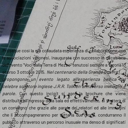
Prosegue così la già collaudata esperienza di collaborazione con
le associazioni veronesi, inaugurata con successo in occasione
dell’evento “Voci dalla Terra di Mezzo” tenutosi sempre a Verona lo
scorso 3 ottobre 2015.
Nel centenario della Grande Guerra […]
propongono un evento legato all’esperienza bellica del
celebre scrittore inglese J.R.R. Tolkien attraverso immagini e
parole.
Con questo incipit si apre la brochure che viene
distribuita all’ingresso della sala ed effettivamente, si tratterà di
un convegno che grazie alle parole dei relatori ed alle immagini
che li accompagneranno per tutta la due giorni, condurranno il
pubblico attraverso un percorso inusuale ma denso di significati