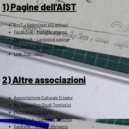
1) Pagine dell'AIST
ArsT – Il blog (non più attivo)
Facebook – Il nostro gruppo
Facebook – La nostra pagina
Instagram – Il nostro canale
Link Tree – AIST
2) Altre associazioni
Associazione Culturale Eriador
Ist. Filosofico Studi Tomistici
Mythopoeic Society
Proudneck – Lo Smial di Roma
Sackville – Smial di Bergamo