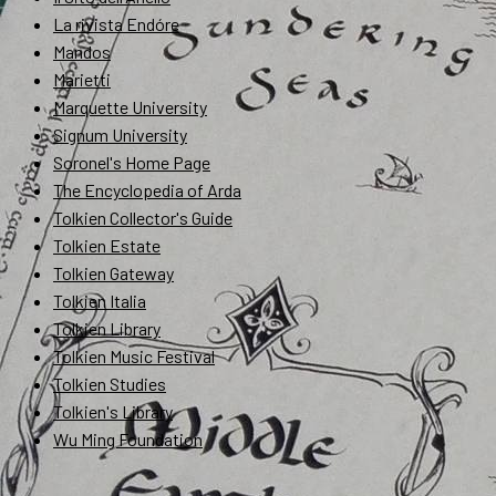
La rivista Endóre
Mandos
Marietti
Marquette University
Signum University
Soronel's Home Page
The Encyclopedia of Arda
Tolkien Collector's Guide
Tolkien Estate
Tolkien Gateway
Tolkien Italia
Tolkien Library
Tolkien Music Festival
Tolkien Studies
Tolkien's Library
Wu Ming Foundation