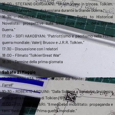
16:00 – STEFANO GIORGIANNI: “Un vittoriano in trincea. Tolkien,
Dickens e la ricezione dickensiana durante la Grande Guerra.”
16:30 – MICHELE PERONI: “From War Poets to Historical
Novelists: prospettive sulla letteratura inglese della Grande
Guerra.”
17:00 – SOFI HAKOBYAN: “Patriottismo e pacifismo nella Prima
guerra mondiale: Valerij Brusov e J.R.R. Tolkien.”
17:30 – Discussione con i relatori
18:00 – Filmato “Tolkien’Great War”
18:30 – Termine della prima giornata
Sabato 21 Maggio
10:00 – ROBERTA TOSI: “Cronache dal fronte: l’arte di Fred A.
Farrell”
10:30 – ROBERTO ARDUINI: “Dalla Somme a Gondolin: l’evidenza
della guerra nelle opere di Tolkien (1916-1918).”
11:00 – FULVIO FERRARI: “Il medioevo mobilitato: propaganda e
temi medievali nella Prima guerra mondiale.”