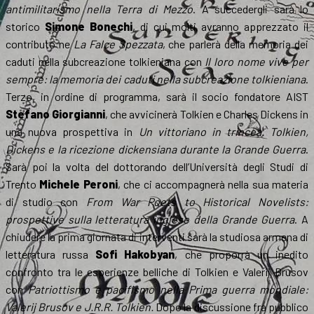
antimilitarismo nella Terra di Mezzo
. A succedergli sarà lo
storico
Simone Bonechi
, di cui molti avranno apprezzato il
contributo ne
La Falce Spezzata
, che parlerà della memoria dei
caduti nella subcreazione tolkieniana con
Il loro nome vive per
sempre: la memoria dei caduti nella subcreazione tolkieniana
.
Terzo, in ordine di programma, sarà il socio fondatore AIST
Stefano Giorgianni
, che avvicinerà Tolkien e Charles Dickens in
una nuova prospettiva in
Un vittoriano in trincea. Tolkien,
Dickens e la ricezione dickensiana durante la Grande Guerra
.
Sarà poi la volta del dottorando dell’Università degli Studi di
Trento
Michele Peroni
, che ci accompagnerà nella sua materia
di studio con
From War Poets to Historical Novelists:
prospettive sulla letteratura inglese della Grande Guerra
. A
chiudere la prima giornata di interventi sarà la studiosa armena di
letteratura russa
Sofi Hakobyan
, che proporrà un inedito
confronto tra le esperienze belliche di Tolkien e Valerij Brusov
con
Patriottismo e pacifismo nella Prima guerra mondiale:
Valerij Brusov e J.R.R. Tolkien.
Dopo la discussione fra pubblico