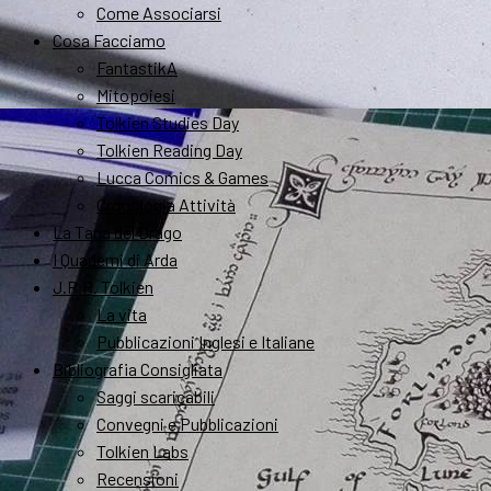
Come Associarsi
Cosa Facciamo
FantastikA
Mitopoiesi
Tolkien Studies Day
Tolkien Reading Day
Lucca Comics & Games
Cronologia Attività
La Tana del Drago
I Quaderni di Arda
J.R.R. Tolkien
La vita
Pubblicazioni Inglesi e Italiane
Bibliografia Consigliata
Saggi scaricabili
Convegni e Pubblicazioni
Tolkien Labs
Recensioni