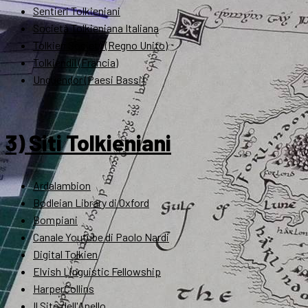
Sentieri Tolkieniani
Società Tolkieniana Italiana
Tolkien Society (Regno Unito)
Tolkiendil (Francia)
Unquendor (Paesi Bassi)
3) Siti Tolkieniani
Ardalambion
Bodleian Library di Oxford
Bompiani
Canale Youtube di Paolo Nardi
Digital Tolkien
Elvish Linguistic Fellowship
HarperCollins
Il Sito dell'Anello