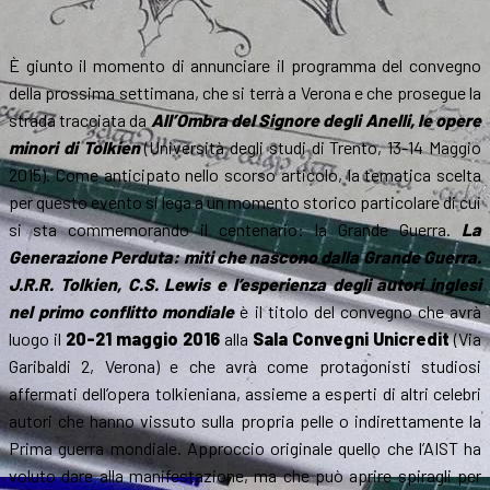
È giunto il momento di annunciare il programma del convegno
della prossima settimana, che si terrà a Verona e che prosegue la
strada tracciata da
All’Ombra del Signore degli Anelli, le opere
minori di Tolkien
(Università degli studi di Trento, 13-14 Maggio
2015). Come anticipato nello scorso articolo, la tematica scelta
per questo evento si lega a un momento storico particolare di cui
si sta commemorando il centenario: la Grande Guerra.
La
Generazione Perduta: miti che nascono dalla Grande Guerra.
J.R.R. Tolkien, C.S. Lewis e l’esperienza degli autori inglesi
nel primo conflitto mondiale
è il titolo del convegno che avrà
luogo il
20-21 maggio 2016
alla
Sala Convegni Unicredit
(Via
Garibaldi 2, Verona) e che avrà come protagonisti studiosi
affermati dell’opera tolkieniana, assieme a esperti di altri celebri
autori che hanno vissuto sulla propria pelle o indirettamente la
Prima guerra mondiale. Approccio originale quello che l’AIST ha
voluto dare alla manifestazione, ma che può aprire spiragli per