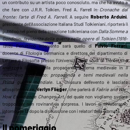
un contributo su un artista poco conosciuto, ma che ha avuto a
che fare con J.R.R. Tolkien, Fred A. Farrell in
Cronache dal
fronte: l’arte di Fred A. Farrell
. A seguire
Roberto Arduini
,
presidente dell’Associazione Italiana Studi Tolkieniani, riporterà il
pubblico nel pieno della creazione tolkieniana con
Dalla Somme a
Gondolin: l’evidenza della guerra nelle opere di Tolkien (1916-
1918).
Penultimo intervento sarà quello di
Fulvio Ferrari
,
docente di Filologia Germanica e direttore del dipartimento di
Lettere e Filosofia presso l’Università degli studi di Trento, che
analizzerà il ruolo della propaganda a tema medievale in
Il
medioevo mobilitato: propaganda e temi medievali nella
Prima guerra mondiale.
La chiusura dell’evento è lasciata
all’ospite d’onore,
Verlyn Flieger
, che parlerà di
Faërie and War:
How Experience Changes Art
, del quale non vogliamo svelare
troppo per non rovinarvi la sorpresa. I lavori si chiuderanno
intorno alle 13 dopo la discussione con i relatori della giornata.
Il pomeriggio