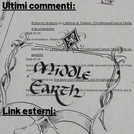
Ultimi commenti:
Roberto Arduini
su
Lettera di Tolkien, Crickhowell vince l’asta
e fa un appello
2026-07-20
Ora è sistemato. Grazie mille!
Daniela
su
Lettera di Tolkien, Crickhowell vince l’asta e fa un
appello
2026-07-20
Salve a tutti, ho provato a cliccare sul link della raccolta fondi ma mi dice
che non esiste. Grazie
Gipsoteco
su
Tre anni con Fatica… Lost in translation
2026-07-10
Passatemi la battuta: e lasciamo che chi si lamenta aspetti il 2043 (o giù di
lì), così una volta scaduti…
Link esterni
: