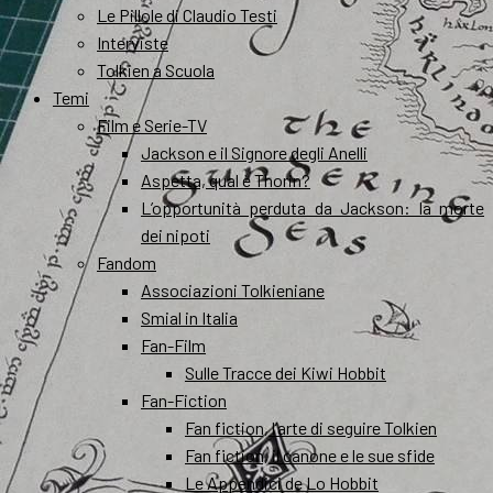
Le Pillole di Claudio Testi
Interviste
Tolkien a Scuola
Temi
Film e Serie-TV
Jackson e il Signore degli Anelli
Aspetta, qual è Thorin?
L’opportunità perduta da Jackson: la morte
dei nipoti
Fandom
Associazioni Tolkieniane
Smial in Italia
Fan-Film
Sulle Tracce dei Kiwi Hobbit
Fan-Fiction
Fan fiction, l’arte di seguire Tolkien
Fan fiction, il canone e le sue sfide
Le Appendici de Lo Hobbit