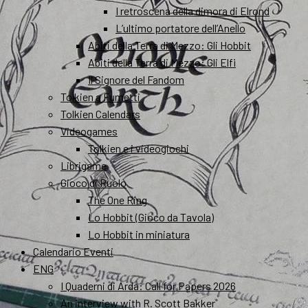
I retroscena della dimora di Elrond
L’ultimo portatore dell’Anello
Abiti della Terra di Mezzo: Gli Hobbit
Abiti della Terra di Mezzo: Gli Elfi
Il Signore del Fandom
Tolkien a Fumetti
Tolkien Calendars
Videogames
Tolkien e i videogiochi
Librigame
Gioco di Ruolo
The One Ring
Lo Hobbit (Gioco da Tavola)
Lo Hobbit in miniatura
Calendario Eventi
ENG
I Quaderni di Arda: Call for Papers 2026
An interview with R. Scott Bakker