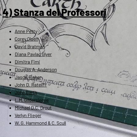
4) Stanza dei Professori
Anne Petty
Corey Olsen
David Bratman
Diana Pavlac Glyer
Dimitra Fimi
Douglas A. Anderson
Jason Fisher
John D. Rateliff
John Garth
L.M. Gildersleeve
Michael D.C. Drout
Verlyn Flieger
W. G. Hammond & C. Scull