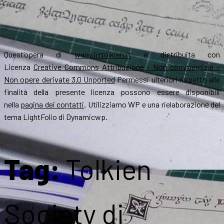
Quest’opera di
www.jrrtolkien.it
è distribuita con
Licenza
Creative Commons Attribuzione – Non commerciale –
Non opere derivate 3.0 Unported
Permessi ulteriori rispetto alle
finalità della presente licenza possono essere disponibili
nella
pagina dei contatti
. Utilizziamo WP e una rielaborazione del
tema LightFolio di Dynamicwp.
Tag:
Tolkien
Society di