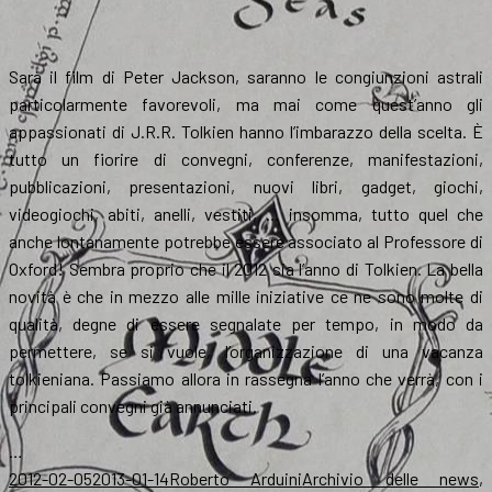
Sarà il film di Peter Jackson, saranno le congiunzioni astrali
particolarmente favorevoli, ma mai come quest’anno gli
appassionati di J.R.R. Tolkien hanno l’imbarazzo della scelta. È
tutto un fiorire di convegni, conferenze, manifestazioni,
pubblicazioni, presentazioni, nuovi libri, gadget, giochi,
videogiochi, abiti, anelli, vestiti, … insomma, tutto quel che
anche lontanamente potrebbe essere associato al Professore di
Oxford! Sembra proprio che il 2012 sia l’anno di Tolkien. La bella
novità è che in mezzo alle mille iniziative ce ne sono molte di
qualità, degne di essere segnalate per tempo, in modo da
permettere, se si vuole, l’organizzazione di una vacanza
tolkieniana. Passiamo allora in rassegna l’anno che verrà, con i
principali convegni già annunciati.
…
Scritto
Autore
Categorie
2012-02-05
2013-01-14
Roberto Arduini
Archivio delle news
,