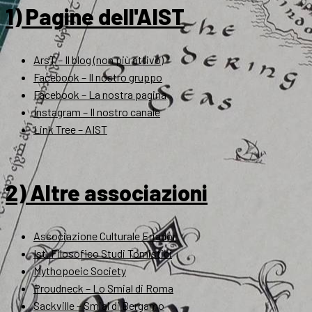
1) Pagine dell'AIST
ArsT – Il blog (non più attivo)
Facebook – Il nostro gruppo
Facebook – La nostra pagina
Instagram – Il nostro canale
Link Tree – AIST
2) Altre associazioni
Associazione Culturale Eriador
Ist. Filosofico Studi Tomistici
Mythopoeic Society
Proudneck – Lo Smial di Roma
Sackville – Smial di Bergamo