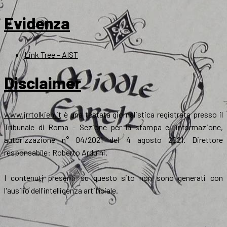
Evidenza
Link Tree – AIST
Disclaimer
www.jrrtolkien.it
è una testata giornalistica registrata presso il
Tribunale di Roma - Sezione per la stampa e l’informazione,
autorizzazione n° 04/2021 del 4 agosto 2021. Direttore
responsabile: Roberto Arduini.
I contenuti presenti su questo sito non sono generati con
l'ausilio dell'intelligenza artificiale.