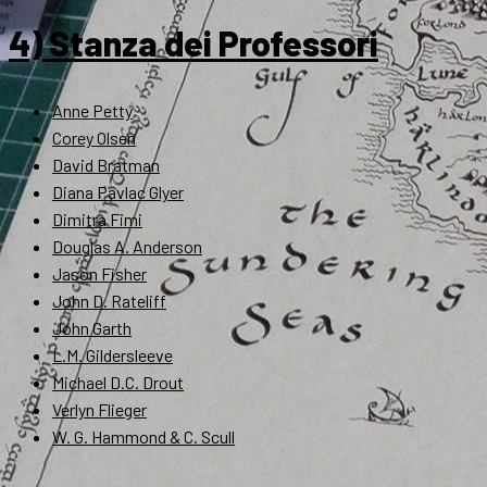
4) Stanza dei Professori
Anne Petty
Corey Olsen
David Bratman
Diana Pavlac Glyer
Dimitra Fimi
Douglas A. Anderson
Jason Fisher
John D. Rateliff
John Garth
L.M. Gildersleeve
Michael D.C. Drout
Verlyn Flieger
W. G. Hammond & C. Scull