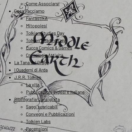
Come Associarsi
Cosa Facciamo
FantastikA
Mitopoiesi
Tolkien Studies Day
Tolkien Reading Day
Lucca Comics & Games
Cronologia Attività
La Tana del Drago
I Quaderni di Arda
J.R.R. Tolkien
La vita
Pubblicazioni Inglesi e Italiane
Bibliografia Consigliata
Saggi scaricabili
Convegni e Pubblicazioni
Tolkien Labs
Recensioni