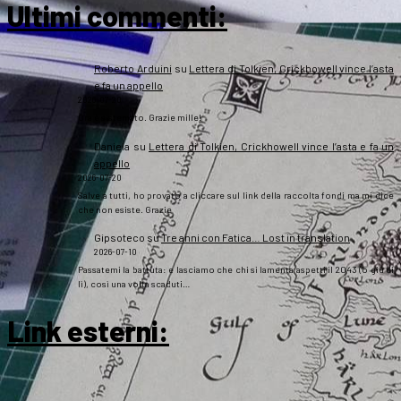
Ultimi commenti:
Roberto Arduini
su
Lettera di Tolkien, Crickhowell vince l’asta
e fa un appello
2026-07-20
Ora è sistemato. Grazie mille!
Daniela
su
Lettera di Tolkien, Crickhowell vince l’asta e fa un
appello
2026-07-20
Salve a tutti, ho provato a cliccare sul link della raccolta fondi ma mi dice
che non esiste. Grazie
Gipsoteco
su
Tre anni con Fatica… Lost in translation
2026-07-10
Passatemi la battuta: e lasciamo che chi si lamenta aspetti il 2043 (o giù di
lì), così una volta scaduti…
Link esterni
: