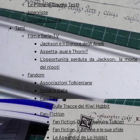
Le Pillole di Claudio Testi
Interviste
Tolkien a Scuola
Temi
Film e Serie-TV
Jackson e il Signore degli Anelli
Aspetta, qual è Thorin?
L’opportunità perduta da Jackson: la morte
dei nipoti
Fandom
Associazioni Tolkieniane
Smial in Italia
Fan-Film
Sulle Tracce dei Kiwi Hobbit
Fan-Fiction
Fan fiction, l’arte di seguire Tolkien
Fan fiction, il canone e le sue sfide
Le Appendici de Lo Hobbit