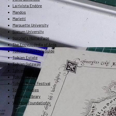
La rivista Endóre
Mandos
Marietti
Marquette University
Signum University
Soronel's Home Page
The Encyclopedia of Arda
Tolkien Collector's Guide
Tolkien Estate
Tolkien Gateway
Tolkien Italia
Tolkien Library
Tolkien Music Festival
Tolkien Studies
Tolkien's Library
Wu Ming Foundation