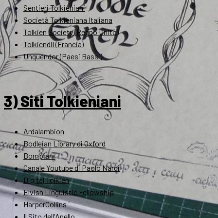
Sentieri Tolkieniani
Società Tolkieniana Italiana
Tolkien Society (Regno Unito)
Tolkiendil (Francia)
Unquendor (Paesi Bassi)
3) Siti Tolkieniani
Ardalambion
Bodleian Library di Oxford
Bompiani
Canale Youtube di Paolo Nardi
Digital Tolkien
Elvish Linguistic Fellowship
HarperCollins
Il Sito dell'Anello