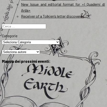
New Issue and editorial format for «I Quaderni di
Arda»
Receiver of a Tolkien’s letter discovered
Ricerca
per:
Categorie
Mappa dei prossimi eventi: