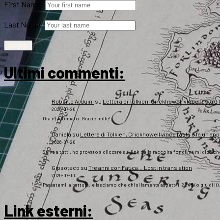
First Name:
Last Name:
Ultimi commenti:
Roberto Arduini
su
Lettera di Tolkien, Crickhowell vince l’asta e 
2026-07-20
Ora è sistemato. Grazie mille!
Daniela
su
Lettera di Tolkien, Crickhowell vince l’asta e fa un app
2026-07-20
Salve a tutti, ho provato a cliccare sul link della raccolta fondi ma mi dice c
Gipsoteco
su
Tre anni con Fatica… Lost in translation
2026-07-10
Passatemi la battuta: e lasciamo che chi si lamenta aspetti il 2043 (o giù di lì
Link esterni
: