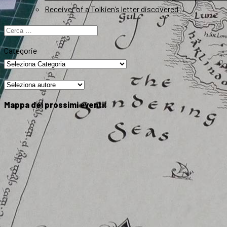
Receiver of a Tolkien’s letter discovered
Ricerca
per:
Categorie
Mappa dei prossimi eventi: