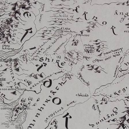
fa un appello
ello
he non esiste. Grazie
), così una volta scaduti…