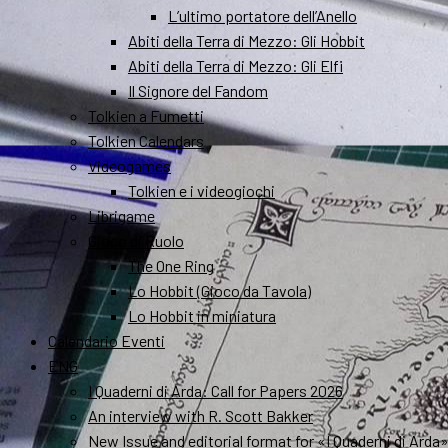
L’ultimo portatore dell’Anello
Abiti della Terra di Mezzo: Gli Hobbit
Abiti della Terra di Mezzo: Gli Elfi
Il Signore del Fandom
Tolkien a Fumetti
Tolkien Calendars
Videogames
Tolkien e i videogiochi
Librigame
Gioco di Ruolo
The One Ring
Lo Hobbit (Gioco da Tavola)
Lo Hobbit in miniatura
Calendario Eventi
ENG
I Quaderni di Arda: Call for Papers 2026
An interview with R. Scott Bakker
New Issue and editorial format for «I Quaderni di Arda