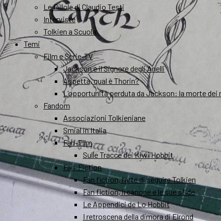
Le Pillole di Claudio Testi
Interviste
Tolkien a Scuola
Temi
Film e Serie-TV
Jackson e il Signore degli Anelli
Aspetta, qual è Thorin?
L’opportunità perduta da Jackson: la morte dei 
Fandom
Associazioni Tolkieniane
Smial in Italia
Fan-Film
Sulle Tracce dei Kiwi Hobbit
Fan-Fiction
Fan fiction, l’arte di seguire Tolkien
Fan fiction, il canone e le sue sfide
Le Appendici de Lo Hobbit
I retroscena della dimora di Elrond