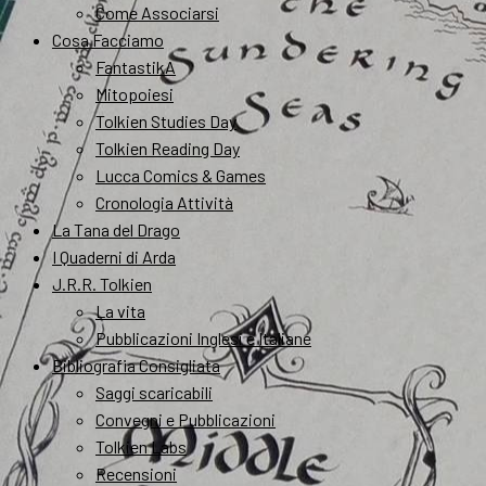
Come Associarsi
Cosa Facciamo
FantastikA
Mitopoiesi
Tolkien Studies Day
Tolkien Reading Day
Lucca Comics & Games
Cronologia Attività
La Tana del Drago
I Quaderni di Arda
J.R.R. Tolkien
La vita
Pubblicazioni Inglesi e Italiane
Bibliografia Consigliata
Saggi scaricabili
Convegni e Pubblicazioni
Tolkien Labs
Recensioni