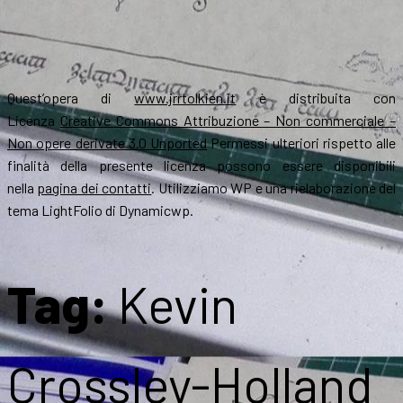
Quest’opera di
www.jrrtolkien.it
è distribuita con
Licenza
Creative Commons Attribuzione – Non commerciale –
Non opere derivate 3.0 Unported
Permessi ulteriori rispetto alle
finalità della presente licenza possono essere disponibili
nella
pagina dei contatti
. Utilizziamo WP e una rielaborazione del
tema LightFolio di Dynamicwp.
Tag:
Kevin
Crossley-Holland