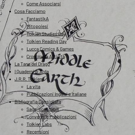
Come Associarsi
Cosa Facciamo
FantastikA
Mitopoiesi
Tolkien Studies Day
Tolkien Reading Day
Lucca Comics & Games
Cronologia Attività
La Tana del Drago
I Quaderni di Arda
J.R.R. Tolkien
La vita
Pubblicazioni Inglesi e Italiane
Bibliografia Consigliata
Saggi scaricabili
Convegni e Pubblicazioni
Tolkien Labs
Recensioni