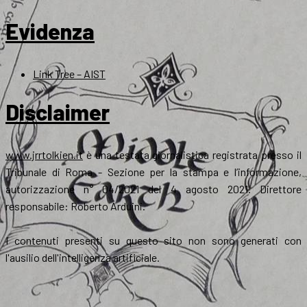
Evidenza
Link Tree – AIST
Disclaimer
www.jrrtolkien.it
è una testata giornalistica registrata presso il
Tribunale di Roma - Sezione per la stampa e l’informazione,
autorizzazione n° 04/2021 del 4 agosto 2021. Direttore
responsabile: Roberto Arduini.
I contenuti presenti su questo sito non sono generati con
l'ausilio dell'intelligenza artificiale.