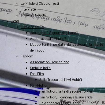
Le Pillole di Claudio Testi
Interviste
Tolkien a Scuola
Temi
Film e Serie-TV
Jackson e il Signore degli Anelli
Aspetta, qual è Thorin?
L’opportunità perduta da Jackson: la morte
dei nipoti
Fandom
Associazioni Tolkieniane
Smial in Italia
Fan-Film
Sulle Tracce dei Kiwi Hobbit
Fan-Fiction
Fan fiction, l’arte di seguire Tolkien
Fan fiction, il canone e le sue sfide
Le Appendici de Lo Hobbit