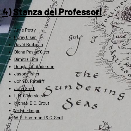
4) Stanza dei Professori
Anne Petty
Corey Olsen
David Bratman
Diana Pavlac Glyer
Dimitra Fimi
Douglas A. Anderson
Jason Fisher
John D. Rateliff
John Garth
L.M. Gildersleeve
Michael D.C. Drout
Verlyn Flieger
W. G. Hammond & C. Scull