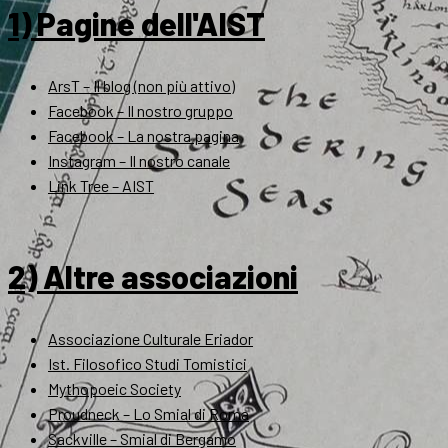
1) Pagine dell'AIST
ArsT – Il blog (non più attivo)
Facebook – Il nostro gruppo
Facebook – La nostra pagina
Instagram – Il nostro canale
Link Tree – AIST
2) Altre associazioni
Associazione Culturale Eriador
Ist. Filosofico Studi Tomistici
Mythopoeic Society
Proudneck – Lo Smial di Roma
Sackville – Smial di Bergamo