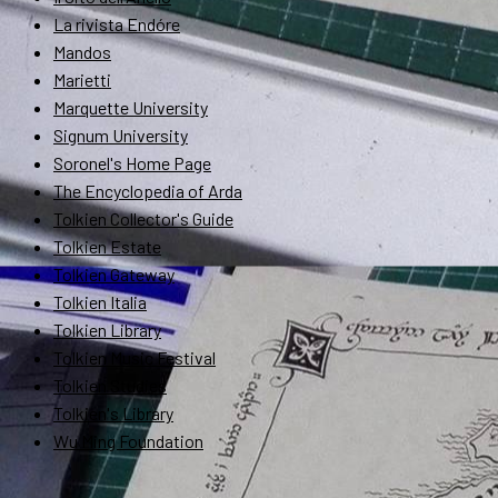
La rivista Endóre
Mandos
Marietti
Marquette University
Signum University
Soronel's Home Page
The Encyclopedia of Arda
Tolkien Collector's Guide
Tolkien Estate
Tolkien Gateway
Tolkien Italia
Tolkien Library
Tolkien Music Festival
Tolkien Studies
Tolkien's Library
Wu Ming Foundation