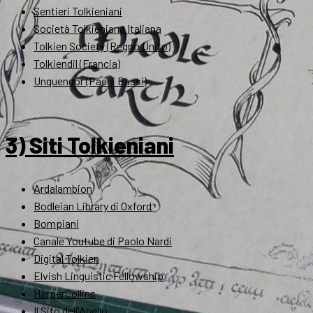
Sentieri Tolkieniani
Società Tolkieniana Italiana
Tolkien Society (Regno Unito)
Tolkiendil (Francia)
Unquendor (Paesi Bassi)
3) Siti Tolkieniani
Ardalambion
Bodleian Library di Oxford
Bompiani
Canale Youtube di Paolo Nardi
Digital Tolkien
Elvish Linguistic Fellowship
HarperCollins
Il Sito dell'Anello