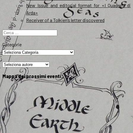
New Issue and editorial format for «I Quaderni di
Arda»
Receiver of a Tolkien’s letter discovered
Ricerca
per:
Categorie
Mappa dei prossimi eventi: