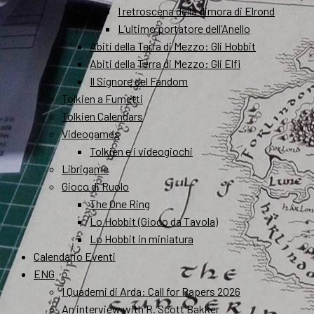
I retroscena della dimora di Elrond
L’ultimo portatore dell’Anello
Abiti della Terra di Mezzo: Gli Hobbit
Abiti della Terra di Mezzo: Gli Elfi
Il Signore del Fandom
Tolkien a Fumetti
Tolkien Calendars
Videogames
Tolkien e i videogiochi
Librigame
Gioco di Ruolo
The One Ring
Lo Hobbit (Gioco da Tavola)
Lo Hobbit in miniatura
Calendario Eventi
ENG
I Quaderni di Arda: Call for Papers 2026
An interview with R. Scott Bakker