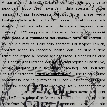
A quarant’anni dalla sua morte, J.R.R. Tolkien continua a
pubblicare. Dopo quasi novant’anni dalla stesura, uno dei
manoscritti più favoleggiati dello scrittore inglese vedrà
finalmente la luce. Non si tratta di un seguito del Signore degli
Anelli o di un’opera sulla Terra di Mezzo, ma i legami ci sono
comunque. Il 22 maggio sarà in libreria nei Paesi anglosassoni
la
traduzione e il commento del Beowulf fatta da Tolkien
. Il
volume è curato dal figlio dello scrittore, Christopher Tolkien,
conterrà anche un racconto inedito con uno stile e delle
tematiche legate al poema anglosassone. HarperCollins cura
l’edizione in Gran Bretagna, con due edizioni regolari e una deluxe,
mentre Houghton Mifflin Harcourt pubblica negli Stati Uniti solo
l’edizione cartonata (
tutte le edizioni qui
). L’uscita del volume
conferma la linea inaugurata dal 2009 con «La leggenda di Sigurd
e Gudrùn» e confermata dalla «Caduta di Artù»: far conoscere le
trasposizioni dei poemi medievali cui Tolkien lavorò negli anni
Venti e Trenta, prima di scrivere «Lo Hobbit». l’edizione unisce la
narrazione in prosa con note e commenti extra, oltre alla