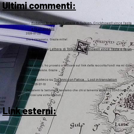
Ultimi commenti:
Roberto Arduini
su
Lettera di Tolkien, Crickhowell vince l’asta
e fa un appello
2026-07-20
Ora è sistemato. Grazie mille!
Daniela
su
Lettera di Tolkien, Crickhowell vince l’asta e fa un
appello
2026-07-20
Salve a tutti, ho provato a cliccare sul link della raccolta fondi ma mi dice
che non esiste. Grazie
Gipsoteco
su
Tre anni con Fatica… Lost in translation
2026-07-10
Passatemi la battuta: e lasciamo che chi si lamenta aspetti il 2043 (o giù di
lì), così una volta scaduti…
Link esterni
: