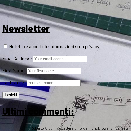
Newsletter
Ho letto e accetto le informazioni sulla privacy
Email Address:
First Name:
Last Name:
Ultimi commenti:
Roberto Arduini
su
Lettera di Tolkien, Crickhowell vince l’asta