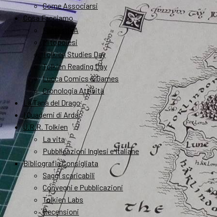
Come Associarsi
Cosa Facciamo
FantastikA
Mitopoiesi
Tolkien Studies Day
Tolkien Reading Day
Lucca Comics & Games
Cronologia Attività
La Tana del Drago
I Quaderni di Arda
J.R.R. Tolkien
La vita
Pubblicazioni Inglesi e Italiane
Bibliografia Consigliata
Saggi scaricabili
Convegni e Pubblicazioni
Tolkien Labs
Recensioni