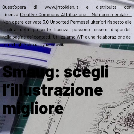
Quest’opera di
www.jrrtolkien.it
è distribuita con
Licenza
Creative Commons Attribuzione – Non commerciale –
Non opere derivate 3.0 Unported
Permessi ulteriori rispetto alle
finalità della presente licenza possono essere disponibili
nella
pagina dei contatti
. Utilizziamo WP e una rielaborazione del
tema LightFolio di Dynamicwp.
Smaug: scegli
l’illustrazione
migliore