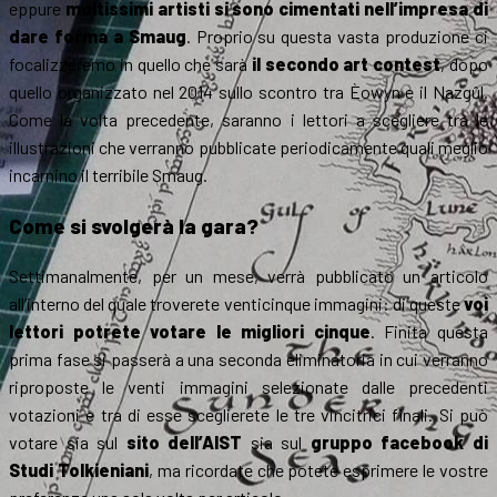
eppure
moltissimi artisti si sono cimentati nell’impresa di
dare forma a Smaug
. Proprio su questa vasta produzione ci
focalizzeremo in quello che sarà
il secondo art contest
, dopo
quello organizzato nel 2014 sullo scontro tra Èowyn e il Nazgûl.
Come la volta precedente, saranno i lettori a scegliere tra le
illustrazioni che verranno pubblicate periodicamente quali meglio
incarnino il terribile Smaug.
Come si svolgerà la gara?
Settimanalmente, per un mese, verrà pubblicato un articolo
all’interno del quale troverete venticinque immagini: di queste
voi
lettori potrete votare le migliori cinque
. Finita questa
prima fase si passerà a una seconda eliminatoria in cui verranno
riproposte le venti immagini selezionate dalle precedenti
votazioni e tra di esse sceglierete le tre vincitrici finali. Si può
votare sia sul
sito dell’AIST
sia sul
gruppo facebook di
Studi Tolkieniani
, ma ricordate che potete esprimere le vostre