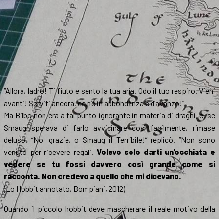
“Allora, ladro! Ti fiuto e sento la tua aria. Odo il tuo respiro. Vieni
avanti! Serviti ancora, ce n’è in abbondanza e d’avanzo!”
Ma Bilbo non era a tal punto ignorante in materia di draghi, e, se
Smaug sperava di farlo avvicinare così facilmente, rimase
deluso. “No, grazie, o Smaug il Terribile!” replicò. “Non sono
venuto per ricevere regali.
Volevo solo darti un’occhiata e
vedere se tu fossi davvero così grande come si
racconta. Non credevo a quello che mi dicevano.
“
(Lo Hobbit annotato, Bompiani, 2012)
Quando il piccolo hobbit deve mascherare il reale motivo della