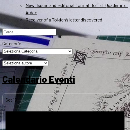
New Issue and editorial format for «I Quaderni di
Arda»
Receiver of a Tolkien’s letter discovered
Ricerca
per:
Categorie
Calendario Eventi
Set
19