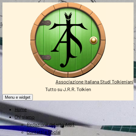
Vai
al
contenuto
Associazione Italiana Studi Tolkieniani
Tutto su J.R.R. Tolkien
Menu e widget
Home
Chi siamo
Redazione del sito AIST
Contatti e Social