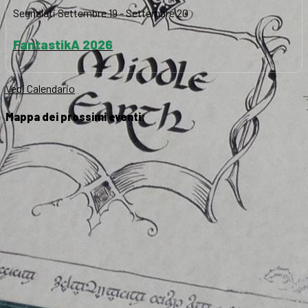
Segnalati
Settembre 19
-
Settembre 20
FantastikA 2026
Vedi Calendario
Mappa dei prossimi eventi: