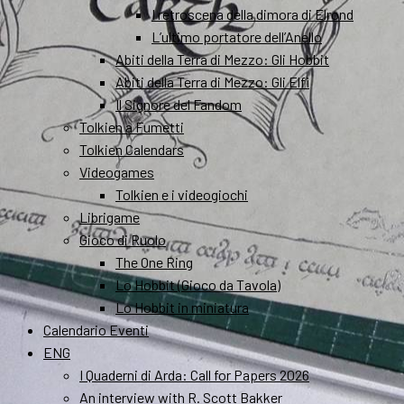
I retroscena della dimora di Elrond
L’ultimo portatore dell’Anello
Abiti della Terra di Mezzo: Gli Hobbit
Abiti della Terra di Mezzo: Gli Elfi
Il Signore del Fandom
Tolkien a Fumetti
Tolkien Calendars
Videogames
Tolkien e i videogiochi
Librigame
Gioco di Ruolo
The One Ring
Lo Hobbit (Gioco da Tavola)
Lo Hobbit in miniatura
Calendario Eventi
ENG
I Quaderni di Arda: Call for Papers 2026
An interview with R. Scott Bakker