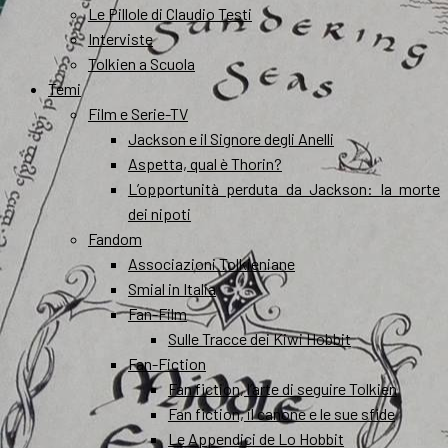
Le Pillole di Claudio Testi
Interviste
Tolkien a Scuola
Temi
Film e Serie-TV
Jackson e il Signore degli Anelli
Aspetta, qual è Thorin?
L’opportunità perduta da Jackson: la morte
dei nipoti
Fandom
Associazioni Tolkieniane
Smial in Italia
Fan-Film
Sulle Tracce dei Kiwi Hobbit
Fan-Fiction
Fan fiction, l’arte di seguire Tolkien
Fan fiction, il canone e le sue sfide
Le Appendici de Lo Hobbit