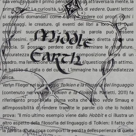
sua venuta, qual’è il primo pensiero che gli attraversa la mente, la
prima scusa? La curiosità. La curiosità di
vedere
. Quanti lettori
si saranno domandati come sarebbe vedere coi propri occhi i
personaggi, le creature, gli eventi dei libri a loro cari? Quali
emozioni susciterebbero? Perché la parola può tessere
incantesimi, ma l’immagine trafigge l’animo diretta come una
freccia. Si possono perdere ore ad ammirare le sfumature,
l’accuratezza della prospettiva, la composizione intera di un
quadro, ma l’emozione che esso regala è questione di un attimo,
un battito di ciglia o del cuore. L’immagine ha un’immediatezza
unica.
Verlyn Flieger nel suo saggio
Tolkien e la filosofia del linguaggio
(contenuto nel volume
Tolkien e la filosofia
, Marietti, 2011) fa
riferimento proprio alla prima volta che Bilbo
vede
Smaug e
all’impossibilità di rendere tramite le parole ciò che lo hobbit
prova: “Il mio ultimo esempio viene dallo
Hobbit
e ci illustra un
altro aspetto della filosofia del linguaggio di Tolkien; il fatto che
la perdita di una cosa comporti la perdita dell’esperienza di quella