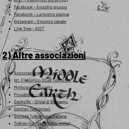
Facebook – Il nostro gruppo
Facebook – La nostra pagina
Instagram – Il nostro canale
Link Tree – AIST
2) Altre associazioni
Associazione Culturale Eriador
Ist. Filosofico Studi Tomistici
Mythopoeic Society
Proudneck – Lo Smial di Roma
Sackville – Smial di Bergamo
Sentieri Tolkieniani
Società Tolkieniana Italiana
Tolkien Society (Regno Unito)