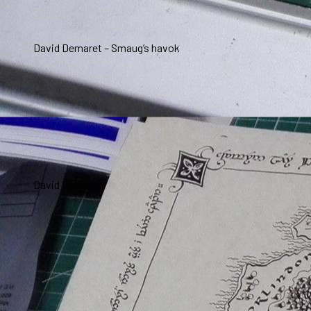
David Demaret – Smaug’s havok
David Demaret