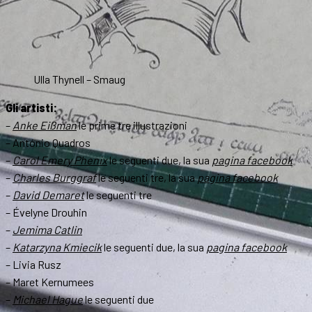
Ulla Thynell – Smaug
Gli artisti:
–
Anke Eißman
le prime tre illustrazioni
– António Quadros
–
Carol Emery Phenix
le seguenti due, la sua
pagina facebook
–
Charles Burggraf
le seguenti tre, la sua
pagina facebook
–
David Demaret
le seguenti tre
– Évelyne Drouhin
–
Jemima Catlin
–
Katarzyna Kmiecik
le seguenti due, la sua
pagina facebook
– Livia Rusz
– Maret Kernumees
–
Michael Hague
le seguenti due