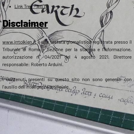
Link Tree – AIST
Disclaimer
www.jrrtolkien.it
è una testata giornalistica registrata presso il
Tribunale di Roma - Sezione per la stampa e l’informazione,
autorizzazione n° 04/2021 del 4 agosto 2021. Direttore
responsabile: Roberto Arduini.
I contenuti presenti su questo sito non sono generati con
l'ausilio dell'intelligenza artificiale.