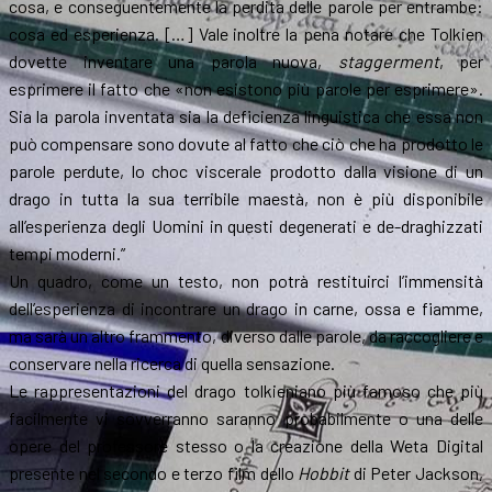
cosa, e conseguentemente la perdita delle parole per entrambe:
cosa ed esperienza. […] Vale inoltre la pena notare che Tolkien
dovette inventare una parola nuova,
staggerment
, per
esprimere il fatto che «non esistono più parole per esprimere».
Sia la parola inventata sia la deficienza linguistica che essa non
può compensare sono dovute al fatto che ciò che ha prodotto le
parole perdute, lo choc viscerale prodotto dalla visione di un
drago in tutta la sua terribile maestà, non è più disponibile
all’esperienza degli Uomini in questi degenerati e de-draghizzati
tempi moderni.”
Un quadro, come un testo, non potrà restituirci l’immensità
dell’esperienza di incontrare un drago in carne, ossa e fiamme,
ma sarà un altro frammento, diverso dalle parole, da raccogliere e
conservare nella ricerca di quella sensazione.
Le rappresentazioni del drago tolkieniano più famoso che più
facilmente vi sovverranno saranno probabilmente o una delle
opere del professore stesso o la creazione della Weta Digital
presente nel secondo e terzo film dello
Hobbit
di Peter Jackson,