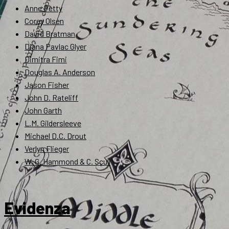
Anne Petty
Corey Olsen
David Bratman
Diana Pavlac Glyer
Dimitra Fimi
Douglas A. Anderson
Jason Fisher
John D. Rateliff
John Garth
L.M. Gildersleeve
Michael D.C. Drout
Verlyn Flieger
W. G. Hammond & C. Scull
Evidenza