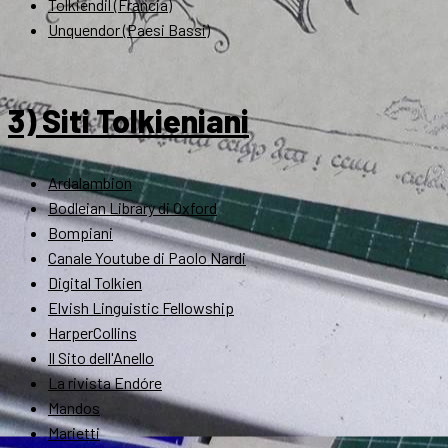
Tolkiendil (Francia)
Unquendor (Paesi Bassi)
3) Siti Tolkieniani
Ardalambion
Bodleian Library di Oxford
Bompiani
Canale Youtube di Paolo Nardi
Digital Tolkien
Elvish Linguistic Fellowship
HarperCollins
Il Sito dell'Anello
La rivista Endóre
Mandos
Marietti