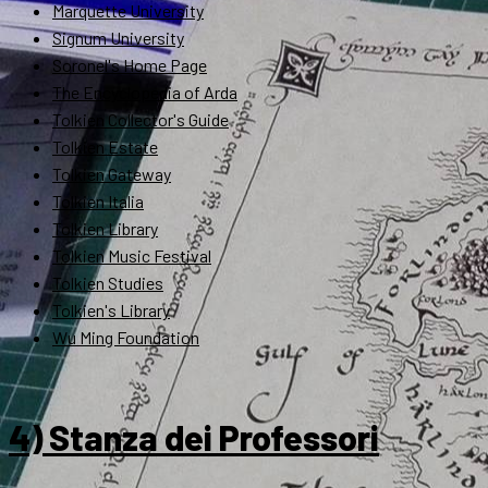
Marquette University
Signum University
Soronel's Home Page
The Encyclopedia of Arda
Tolkien Collector's Guide
Tolkien Estate
Tolkien Gateway
Tolkien Italia
Tolkien Library
Tolkien Music Festival
Tolkien Studies
Tolkien's Library
Wu Ming Foundation
4) Stanza dei Professori