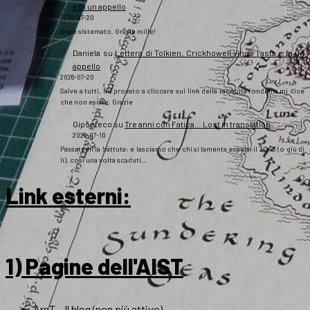
e fa un appello
2026-07-20
Ora è sistemato. Grazie mille!
Daniela
su
Lettera di Tolkien, Crickhowell vince l’asta e fa un
appello
2026-07-20
Salve a tutti, ho provato a cliccare sul link della raccolta fondi ma mi dice
che non esiste. Grazie
Gipsoteco
su
Tre anni con Fatica… Lost in translation
2026-07-10
Passatemi la battuta: e lasciamo che chi si lamenta aspetti il 2043 (o giù di
lì), così una volta scaduti…
Link esterni
:
1) Pagine dell'AIST
ArsT – Il blog (non più attivo)