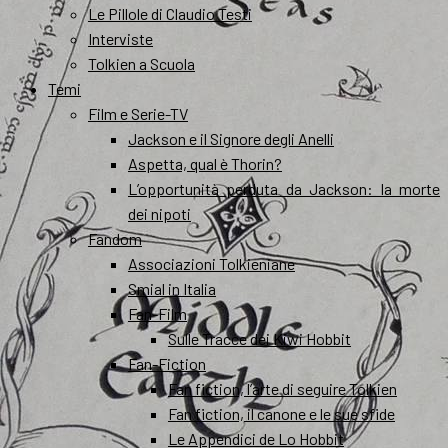
Le Pillole di Claudio Testi
Interviste
Tolkien a Scuola
Temi
Film e Serie-TV
Jackson e il Signore degli Anelli
Aspetta, qual è Thorin?
L’opportunità perduta da Jackson: la morte
dei nipoti
Fandom
Associazioni Tolkieniane
Smial in Italia
Fan-Film
Sulle Tracce dei Kiwi Hobbit
Fan-Fiction
Fan fiction, l’arte di seguire Tolkien
Fan fiction, il canone e le sue sfide
Le Appendici de Lo Hobbit