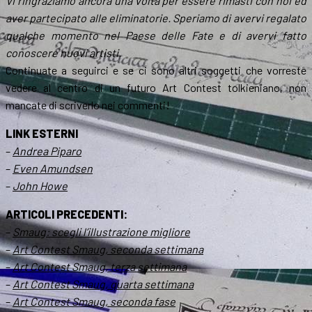
Vi ringraziamo ancora una volta per essere rimasti con noi ed
aver partecipato alle eliminatorie. Speriamo di avervi regalato
qualche momento nel Paese delle Fate e di avervi fatto
conoscere nuovi artisti.
Continuate a seguirci e se ci sono altri soggetti che vorreste
vedere al centro di un futuro Art Contest tolkieniano, non
mancate di scriverlo nei commenti!
LINK ESTERNI
–
Andrea Piparo
–
Even Amundsen
–
John Howe
ARTICOLI PRECEDENTI:
–
Smaug: scegli l’illustrazione migliore
–
Art Contest Smaug, seconda settimana
–
Art Contest Smaug, terza settimana
–
Art Contest Smaug, quarta settimana
–
Art Contest Smaug, seconda fase