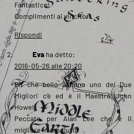
Fantastico!
Complimenti ai vincitori.
Rispondi
Eva
ha detto:
2016-05-26 alle 20:20
Oh che bello almeno uno dei Due
Migliori c’è ed è il Maestro John
Howe!
Peccato per Alan Lee che è il
migliore in assoluto!