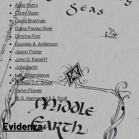
Anne Petty
Corey Olsen
David Bratman
Diana Pavlac Glyer
Dimitra Fimi
Douglas A. Anderson
Jason Fisher
John D. Rateliff
John Garth
L.M. Gildersleeve
Michael D.C. Drout
Verlyn Flieger
W. G. Hammond & C. Scull
Evidenza