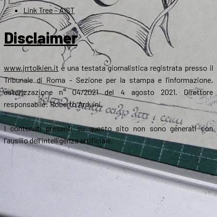
Link Tree – AIST
Disclaimer
www.jrrtolkien.it
è una testata giornalistica registrata presso il
Tribunale di Roma - Sezione per la stampa e l’informazione,
autorizzazione n° 04/2021 del 4 agosto 2021. Direttore
responsabile: Roberto Arduini.
I contenuti presenti su questo sito non sono generati con
l'ausilio dell'intelligenza artificiale.