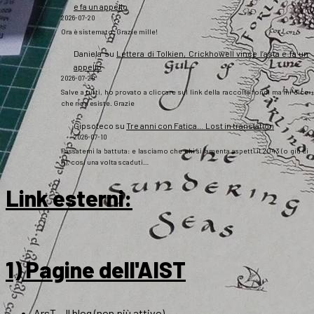
e fa un appello
2026-07-20
Ora è sistemato. Grazie mille!
Daniela
su
Lettera di Tolkien, Crickhowell vince l’asta e fa un
appello
2026-07-20
Salve a tutti, ho provato a cliccare sul link della raccolta fondi ma mi dice
che non esiste. Grazie
Gipsoteco
su
Tre anni con Fatica… Lost in translation
2026-07-10
Passatemi la battuta: e lasciamo che chi si lamenta aspetti il 2043 (o giù di
lì), così una volta scaduti…
Link esterni
:
1) Pagine dell'AIST
ArsT – Il blog (non più attivo)