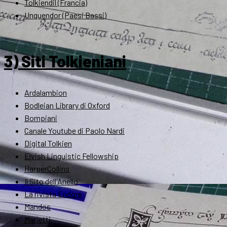
Tolkiendil (Francia)
Unquendor (Paesi Bassi)
3) Siti Tolkieniani
Ardalambion
Bodleian Library di Oxford
Bompiani
Canale Youtube di Paolo Nardi
Digital Tolkien
Elvish Linguistic Fellowship
HarperCollins
Il Sito dell'Anello
La rivista Endóre
Mandos
Marietti