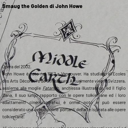
Smaug the Golden
di
John Howe
Opera del 2002.
John Howe è nato nel 1957 a Vancouver. Ha studiato all’Ecoles
des Arts Décoratifs de Strasbourg. Attualmente vive in Svizzera,
assieme alla moglie
Fataneh
, anch’essa illustratrice, ed il figlio
Dana. Il suo lungo rapporto con le opere tolkieniane ed i loro
adattamenti cinematografici è ormai noto e può essere
considerato una delle colonne portanti dell’arte ispirata alle opere
tolkieniane.