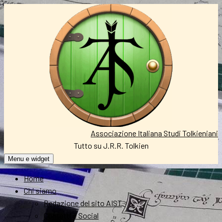
Vai
al
contenuto
Associazione Italiana Studi Tolkieniani
Tutto su J.R.R. Tolkien
Menu e widget
Home
Chi siamo
Redazione del sito AIST
Contatti e Social