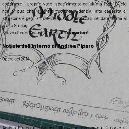
esprimere il proprio voto, specialmente nell’ultima fase. Di ciò
non si può che rallegrarsi, poiché evidenzia l’alta capacità di
affascinare degli artisti che si sono cimentati nel dare forma al
drago Smaug.
Senza ulteriori indugi, vi presento
i vincitori!
Notizie dall’interno
di
Andrea Piparo
Opera del 2014.
Andrea Piparo è nato nel 1990 ed ha frequentato il corso di