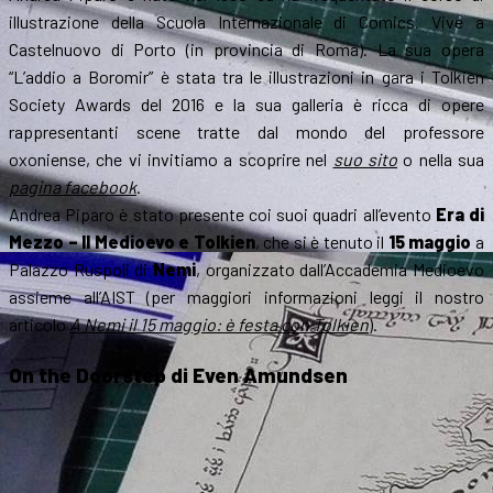
illustrazione della Scuola Internazionale di Comics. Vive a
Castelnuovo di Porto (in provincia di Roma). La sua opera
“L’addio a Boromir” è stata tra le illustrazioni in gara i Tolkien
Society Awards del 2016 e la sua galleria è ricca di opere
rappresentanti scene tratte dal mondo del professore
oxoniense, che vi invitiamo a scoprire nel
suo sito
o nella sua
pagina facebook
.
Andrea Piparo è stato presente coi suoi quadri all’evento
Era di
Mezzo – Il Medioevo e Tolkien
, che si è tenuto il
15 maggio
a
Palazzo Ruspoli di
Nemi
, organizzato dall’Accademia Medioevo
assieme all’AIST (per maggiori informazioni leggi il nostro
articolo
A Nemi il 15 maggio: è festa con Tolkien
).
On the Doorstep
di
Even Amundsen