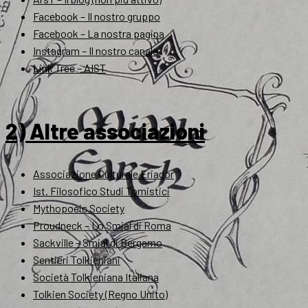
Facebook – Il nostro gruppo
Facebook – La nostra pagina
Instagram – Il nostro canale
Link Tree – AIST
2) Altre associazioni
Associazione Culturale Eriador
Ist. Filosofico Studi Tomistici
Mythopoeic Society
Proudneck – Lo Smial di Roma
Sackville – Smial di Bergamo
Sentieri Tolkieniani
Società Tolkieniana Italiana
Tolkien Society (Regno Unito)