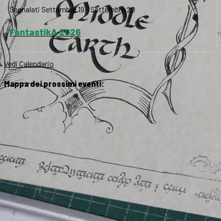
Segnalati
Settembre 19
-
Settembre 20
FantastikA 2026
Vedi Calendario
Mappa dei prossimi eventi: