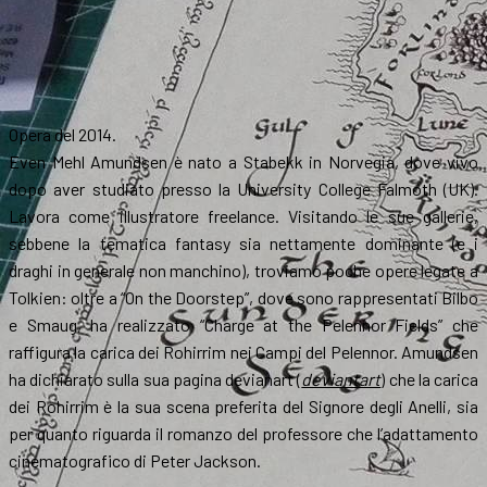
Opera del 2014.
Even Mehl Amundsen è nato a Stabekk in Norvegia, dove vivo
dopo aver studiato presso la University College Falmoth (UK).
Lavora come illustratore freelance. Visitando le sue gallerie,
sebbene la tematica fantasy sia nettamente dominante (e i
draghi in generale non manchino), troviamo poche opere legate a
Tolkien: oltre a “On the Doorstep”, dove sono rappresentati Bilbo
e Smaug, ha realizzato “Charge at the Pelennor Fields” che
raffigura la carica dei Rohirrim nei Campi del Pelennor. Amundsen
ha dichiarato sulla sua pagina devianart (
deviantart
) che la carica
dei Rohirrim è la sua scena preferita del Signore degli Anelli, sia
per quanto riguarda il romanzo del professore che l’adattamento
cinematografico di Peter Jackson.