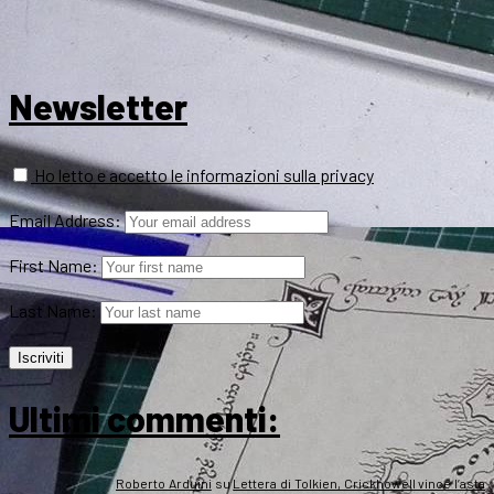
Newsletter
Ho letto e accetto le informazioni sulla privacy
Email Address:
First Name:
Last Name:
Ultimi commenti:
Roberto Arduini
su
Lettera di Tolkien, Crickhowell vince l’asta