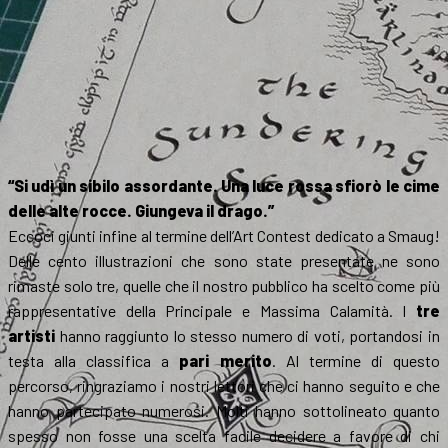
“Si udì un sibilo assordante. Una luce rossa sfiorò le cime
delle alte rocce. Giungeva il drago.”
Eccoci giunti infine al termine dell’Art Contest dedicato a Smaug!
Delle cento illustrazioni che sono state presentate ne sono
rimaste solo tre, quelle che il nostro pubblico ha scelto come più
rappresentative della Principale e Massima Calamità. I
tre
artisti
hanno raggiunto lo stesso numero di voti, portandosi in
testa alla classifica a
pari merito
. Al termine di questo
percorso, ringraziamo i nostri lettori che ci hanno seguito e che
hanno partecipato numerosi. Molti hanno sottolineato quanto
spesso non fosse una scelta facile decidere a favore di chi