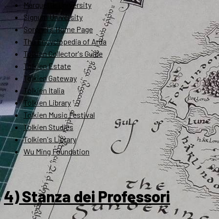
Marquette University
Signum University
Soronel's Home Page
The Encyclopedia of Arda
Tolkien Collector's Guide
Tolkien Estate
Tolkien Gateway
Tolkien Italia
Tolkien Library
Tolkien Music Festival
Tolkien Studies
Tolkien's Library
Wu Ming Foundation
4) Stanza dei Professori