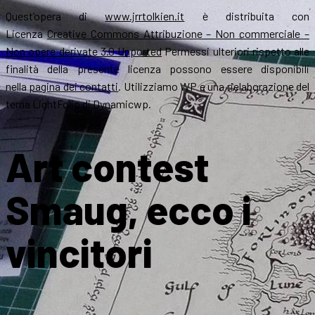
Quest’opera di
www.jrrtolkien.it
è distribuita con
Licenza
Creative Commons Attribuzione – Non commerciale –
Non opere derivate 3.0 Unported
Permessi ulteriori rispetto alle
finalità della presente licenza possono essere disponibili
nella
pagina dei contatti
. Utilizziamo WP e una rielaborazione del
tema LightFolio di Dynamicwp.
Art contest
Smaug, ecco i
vincitori