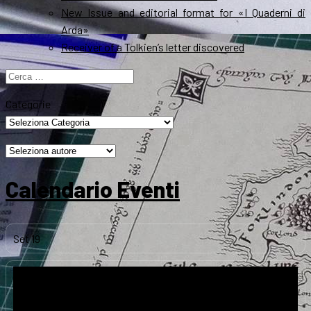
New Issue and editorial format for «I Quaderni di
Arda»
Receiver of a Tolkien’s letter discovered
Ricerca
per:
Categorie
Calendario Eventi
Set
19