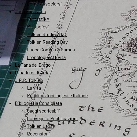
Come Associarsi
Cosa Facciamo
FantastikA
Mitopoiesi
Tolkien Studies Day
Tolkien Reading Day
Lucca Comics & Games
Cronologia Attività
La Tana del Drago
I Quaderni di Arda
J.R.R. Tolkien
La vita
Pubblicazioni Inglesi e Italiane
Bibliografia Consigliata
Saggi scaricabili
Convegni e Pubblicazioni
Tolkien Labs
Recensioni