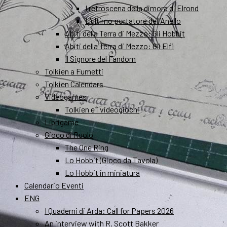
I retroscena della dimora di Elrond
L’ultimo portatore dell’Anello
Abiti della Terra di Mezzo: Gli Hobbit
Abiti della Terra di Mezzo: Gli Elfi
Il Signore del Fandom
Tolkien a Fumetti
Tolkien Calendars
Videogames
Tolkien e i videogiochi
Librigame
Gioco di Ruolo
The One Ring
Lo Hobbit (Gioco da Tavola)
Lo Hobbit in miniatura
Calendario Eventi
ENG
I Quaderni di Arda: Call for Papers 2026
An interview with R. Scott Bakker