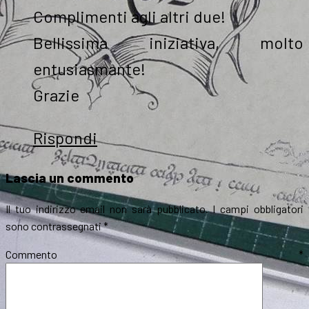
Complimenti agli altri due!
Bellissima iniziativa, molto
entusiasmante!
Grazie
Rispondi
Lascia un commento
Il tuo indirizzo email non sarà pubblicato.
I campi obbligatori
sono contrassegnati
*
Commento
*