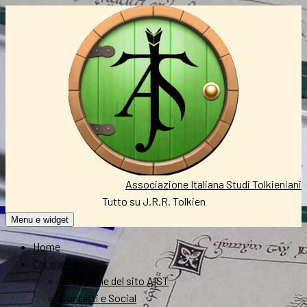
Vai
al
contenuto
Associazione Italiana Studi Tolkieniani
Tutto su J.R.R. Tolkien
Menu e widget
Home
Chi siamo
Redazione del sito AIST
Contatti e Social