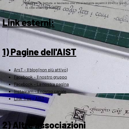
Passatemi la battuta: e lasciamo che chi si lamenta aspetti il 2043 (o giù di
lì), così una volta scaduti…
Link esterni
:
1) Pagine dell'AIST
ArsT – Il blog (non più attivo)
Facebook – Il nostro gruppo
Facebook – La nostra pagina
Instagram – Il nostro canale
Link Tree – AIST
2) Altre associazioni