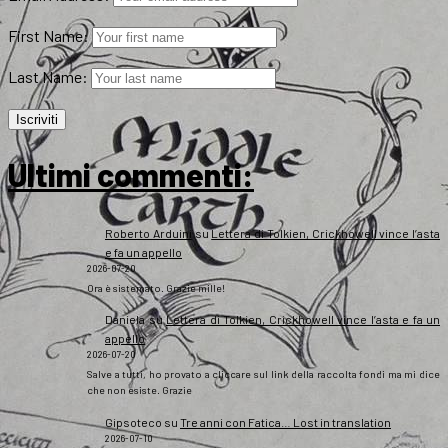
First Name:
Last Name:
Ultimi commenti:
Roberto Arduini
su
Lettera di Tolkien, Crickhowell vince l’asta
e fa un appello
2026-07-20
Ora è sistemato. Grazie mille!
Daniela
su
Lettera di Tolkien, Crickhowell vince l’asta e fa un
appello
2026-07-20
Salve a tutti, ho provato a cliccare sul link della raccolta fondi ma mi dice
che non esiste. Grazie
Gipsoteco
su
Tre anni con Fatica… Lost in translation
2026-07-10