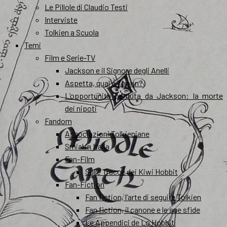
Le Pillole di Claudio Testi
Interviste
Tolkien a Scuola
Temi
Film e Serie-TV
Jackson e il Signore degli Anelli
Aspetta, qual è Thorin?
L’opportunità perduta da Jackson: la morte
dei nipoti
Fandom
Associazioni Tolkieniane
Smial in Italia
Fan-Film
Sulle Tracce dei Kiwi Hobbit
Fan-Fiction
Fan fiction, l’arte di seguire Tolkien
Fan fiction, il canone e le sue sfide
Le Appendici de Lo Hobbit