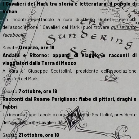
I Cavalieri del Mark tra storia e letteratura: il popolo di
Rohan
Un incontro-spettacolo a cura di Diego Giulietti, membro
dell’associazione i Cavalieri del Mark (puoi trovare
qui l’evento
facebook
).
Sabato
11 marzo, ore 18
Andata e Ritorno: appunti di viaggio e racconti di
viaggiatori dalla Terra di Mezzo
A cura di Giuseppe Scattolini, presidente dell’associazione
Cavalieri del Mark.
Sabato
7 ottobre, ore 18
Racconti dal Reame Periglioso: fiabe di pittori, draghi e
fabbri
Un incontro-spettacolo a cura di Giuseppe Scattolini, presidente
dell’associazione Cavalieri del Mark.
Sabato
21 ottobre, ore 18