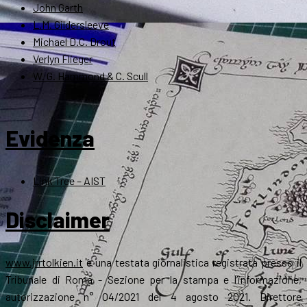
John Garth
L.M. Gildersleeve
Michael D.C. Drout
Verlyn Flieger
W. G. Hammond & C. Scull
Evidenza
Link Tree – AIST
Disclaimer
www.jrrtolkien.it
è una testata giornalistica registrata presso il
Tribunale di Roma - Sezione per la stampa e l’informazione,
autorizzazione n° 04/2021 del 4 agosto 2021. Direttore