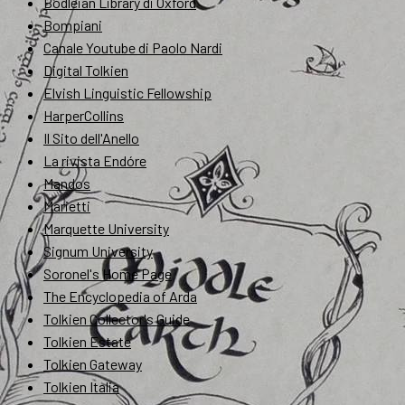
Bodleian Library di Oxford
Bompiani
Canale Youtube di Paolo Nardi
Digital Tolkien
Elvish Linguistic Fellowship
HarperCollins
Il Sito dell'Anello
La rivista Endóre
Mandos
Marietti
Marquette University
Signum University
Soronel's Home Page
The Encyclopedia of Arda
Tolkien Collector's Guide
Tolkien Estate
Tolkien Gateway
Tolkien Italia