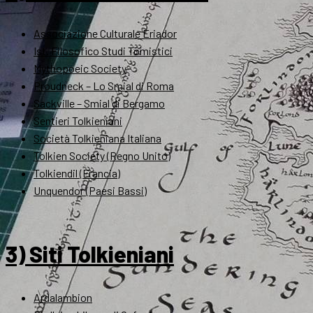
Associazione Culturale Eriador
Ist. Filosofico Studi Tomistici
Mythopoeic Society
Proudneck – Lo Smial di Roma
Sackville – Smial di Bergamo
Sentieri Tolkieniani
Società Tolkieniana Italiana
Tolkien Society (Regno Unito)
Tolkiendil (Francia)
Unquendor (Paesi Bassi)
3) Siti Tolkieniani
Ardalambion