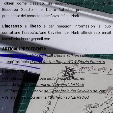
Tolkien come classico, un incontro-spettacolo a cura di
Giuseppe Scattolini e Dante Valletta, presidente e vice-
presidente dell’associazione Cavalieri del Mark.
L’
ingresso
è
libero
e per maggiori informazioni si può
contattare l’associazione Cavalieri del Mark all’indirizzo email
icavalieridelmark@gmail.com.
ARTICOLI PRECEDENTI:
– Leggi l’articolo
Dal 7 gennaio l’Aist e Tolkien su Rai Radio3
– Leggi l’articolo
I Lords for the Ring a WOW Spazio Fumetto
LINK ESTERNI:
– Vai alla
pagina facebook dello Smial Lothlórien
– Vai alla
pagina facebook dei Cavalieri del Mark
– Vai all’evento facebook
dell’11 febbraio dei Cavalieri del Mark
– Vai al sito del programma
Pantheon su Rai Radio3
.