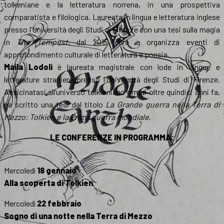
tolkeniane e la letteratura norrena, in una prospettiva
comparatista e filologica. Laureata in lingua e letteratura inglese
presso l’Università degli Studi di Firenze con una tesi sulla magia
in
The Tempest
, dal 2015 cura e organizza eventi di
approfondimento culturale di letteratura e poesia.
Maila Lodoli
è laureata magistrale con lode in Lingue e
letterature straniere presso l’Università degli Studi di Firenze.
Avvicinatasi all’universo tolkieniano ormai oltre quindici anni fa,
ha scritto una tesi dal titolo
La Grande guerra nella Terra di
Mezzo: Tolkien e la Prima guerra mondiale
.
LE CONFERENZE IN PROGRAMMA:
Mercoledì
18 gennaio
Alla scoperta di Tolkien
Mercoledì
22 febbraio
Sogno di una notte nella Terra di Mezzo