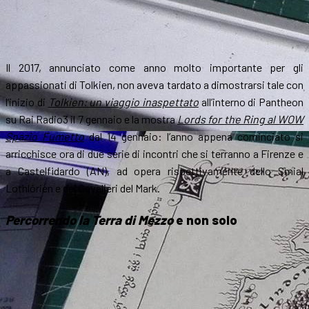
Il 2017, annunciato come anno molto importante per gli
appassionati di Tolkien, non aveva tardato a dimostrarsi tale con
l’inizio di
Tolkien: un viaggio inaspettato
all’interno di Pantheon
su Rai Radio3 il 7 gennaio e la mostra
Lords for the Ring al WOW
Spazio Fumetto
dal 14 gennaio: l’anno appena cominciato si
arricchisce ora di due serie di incontri che si terranno a Firenze e
a Castelfidardo (AN), ad opera rispettivamente dello Smial
Lothlórien e dei Cavalieri del Mark.
Percorrendo la Terra di Mezzo
e non solo