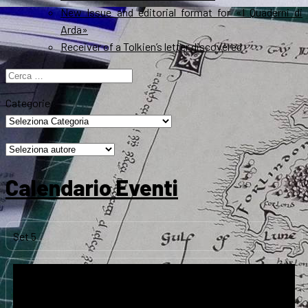
New Issue and editorial format for «I Quaderni di
Arda»
Receiver of a Tolkien’s letter discovered
Ricerca
per:
Categorie
Calendario Eventi
Set
5