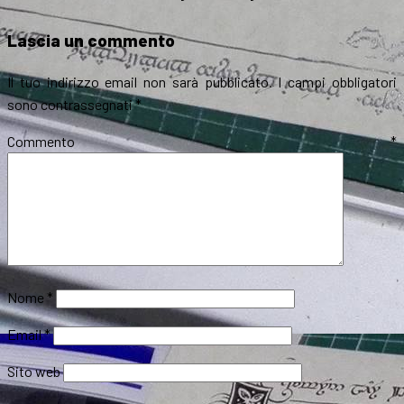
Lascia un commento
Il tuo indirizzo email non sarà pubblicato.
I campi obbligatori
sono contrassegnati
*
Commento
*
Nome
*
Email
*
Sito web