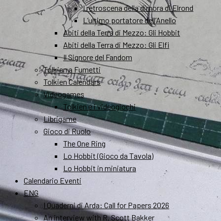
I retroscena della dimora di Elrond
L’ultimo portatore dell’Anello
Abiti della Terra di Mezzo: Gli Hobbit
Abiti della Terra di Mezzo: Gli Elfi
Il Signore del Fandom
Tolkien a Fumetti
Tolkien Calendars
Videogames
Tolkien e i videogiochi
Librigame
Gioco di Ruolo
The One Ring
Lo Hobbit (Gioco da Tavola)
Lo Hobbit in miniatura
Calendario Eventi
ENG
I Quaderni di Arda: Call for Papers 2026
An interview with R. Scott Bakker