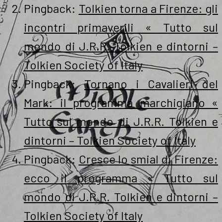
Pingback:
Tolkien torna a Firenze: gli
incontri primaverili « Tutto sul
mondo di J.R.R. Tolkien e dintorni –
Tolkien Society of Italy
Pingback:
Tornano i Cavalieri del
Mark: il programma marchigiano «
Tutto sul mondo di J.R.R. Tolkien e
dintorni – Tolkien Society of Italy
Pingback:
Cresce lo smial di Firenze:
ecco il programma « Tutto sul
mondo di J.R.R. Tolkien e dintorni –
Tolkien Society of Italy