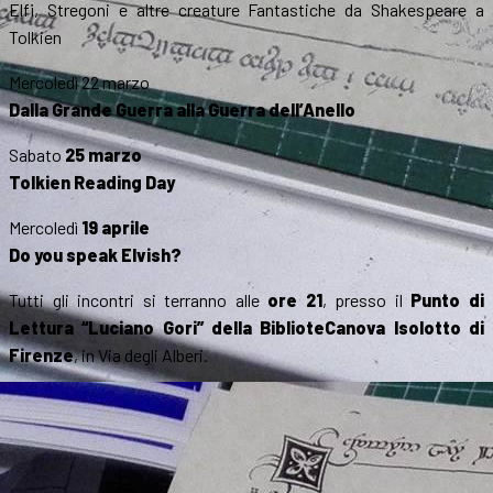
Elfi, Stregoni e altre creature Fantastiche da Shakespeare a
Tolkien
Mercoledì 22 marzo
Dalla Grande Guerra alla Guerra dell’Anello
Sabato
25 marzo
Tolkien Reading Day
Mercoledì
19 aprile
Do you speak Elvish?
Tutti gli incontri si terranno alle
ore 21
, presso il
Punto di
Lettura “Luciano Gori” della BiblioteCanova Isolotto di
Firenze
, in Via degli Alberi.