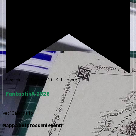
Segnalati
Settembre 19
-
Settembre 20
FantastikA 2026
Vedi Calendario
Mappa dei prossimi eventi: