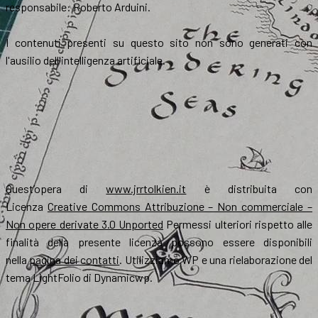
responsabile: Roberto Arduini.
I contenuti presenti su questo sito non sono generati con
l'ausilio dell'intelligenza artificiale.
Quest’opera di
www.jrrtolkien.it
è distribuita con
Licenza
Creative Commons Attribuzione – Non commerciale –
Non opere derivate 3.0 Unported
Permessi ulteriori rispetto alle
finalità della presente licenza possono essere disponibili
nella
pagina dei contatti
. Utilizziamo WP e una rielaborazione del
tema LightFolio di Dynamicwp.