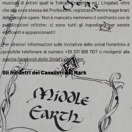
musicali di artisti quali la Tolkien Ensemble ed i Lingalad, oltre
che alla voce stessa del Professore, registrata mentre legge brani
delle proprie opere. Non è mancato nemmeno il confronto con le
pubblicazioni critiche: ci sono tutti gli ingredienti per serate
edificanti e appassionanti!
Per ulteriori informazioni sulle iniziative dello smial fiorentino è
possibile telefonare al numero +39 331 968 1107 o rivolgersi alla
pagina facebook dello Smial Lothlórien
Gli incontri dei Cavalieri del Mark