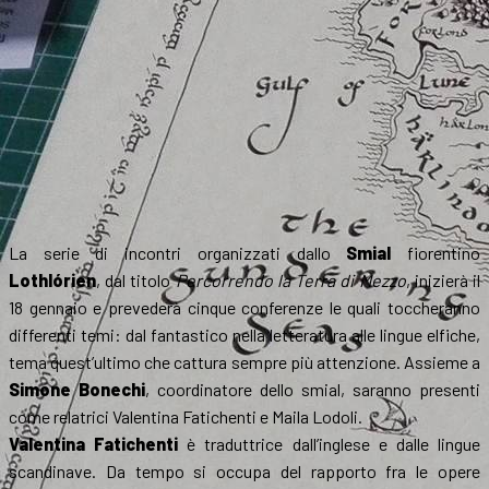
La serie di incontri organizzati dallo
Smial
fiorentino
Lothlórien
, dal titolo
Percorrendo la Terra di Mezzo
, inizierà il
18 gennaio e prevederà cinque conferenze le quali toccheranno
differenti temi: dal fantastico nella letteratura alle lingue elfiche,
tema quest’ultimo che cattura sempre più attenzione. Assieme a
Simone Bonechi
, coordinatore dello smial, saranno presenti
come relatrici Valentina Fatichenti e Maila Lodoli.
Valentina Fatichenti
è traduttrice dall’inglese e dalle lingue
scandinave. Da tempo si occupa del rapporto fra le opere