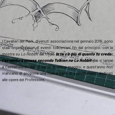
I Cavalieri del Mark, divenuti associazione nel gennaio 2016, sono
stati organizzatori di eventi tolkieniani fin dal principio, con la
mostra su
Lo Hobbit
dal titolo
In te c’è più di quanto tu creda:
l’avventura umana secondo Tolkien ne Lo Hobbit
che si tenne
a Castelfidardo dal 23 aprile al primo maggio, e quest’anno non
mancano di proporre una nuova serie di appuntamenti dedicati
alle opere del Professore.