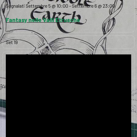
Segnalati
Settembre 5 @ 10:00
-
Settembre 6 @ 23:00
Fantasy nelle Valli Etrusche
Set
19