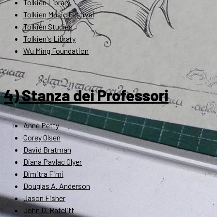
Tolkien Library
Tolkien Music Festival
Tolkien Studies
Tolkien's Library
Wu Ming Foundation
4) Stanza dei Professori
Anne Petty
Corey Olsen
David Bratman
Diana Pavlac Glyer
Dimitra Fimi
Douglas A. Anderson
Jason Fisher
John D. Rateliff