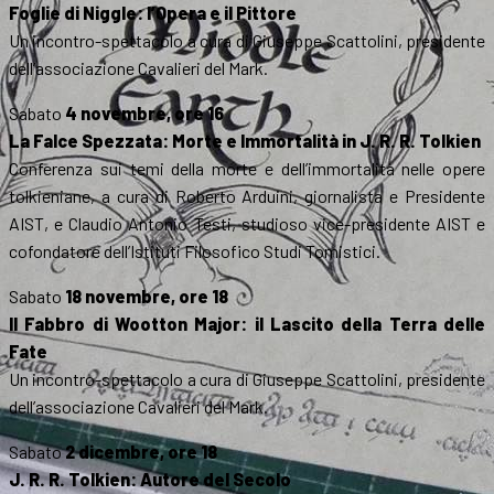
Foglie di Niggle: l’Opera e il Pittore
Un incontro-spettacolo a cura di Giuseppe Scattolini, presidente
dell’associazione Cavalieri del Mark.
Sabato
4 novembre, ore 16
La Falce Spezzata: Morte e Immortalità in J. R. R. Tolkien
Conferenza sui temi della morte e dell’immortalità nelle opere
tolkieniane, a cura di Roberto Arduini, giornalista e Presidente
AIST, e Claudio Antonio Testi, studioso vice-presidente AIST e
cofondatore dell’Istituti Filosofico Studi Tomistici.
Sabato
18 novembre, ore 18
Il Fabbro di Wootton Major: il Lascito della Terra delle
Fate
Un incontro-spettacolo a cura di Giuseppe Scattolini, presidente
dell’associazione Cavalieri del Mark.
Sabato
2 dicembre, ore 18
J. R. R. Tolkien: Autore del Secolo