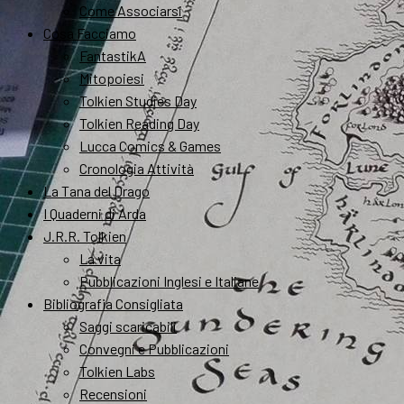
Come Associarsi
Cosa Facciamo
FantastikA
Mitopoiesi
Tolkien Studies Day
Tolkien Reading Day
Lucca Comics & Games
Cronologia Attività
La Tana del Drago
I Quaderni di Arda
J.R.R. Tolkien
La vita
Pubblicazioni Inglesi e Italiane
Bibliografia Consigliata
Saggi scaricabili
Convegni e Pubblicazioni
Tolkien Labs
Recensioni