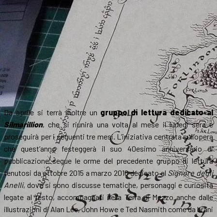
Da aprile si terrà inoltre un
gruppo di lettura dedicato al
Silmarillion
, che si riunirà una volta al mese il lunedì sera e
proseguirà per i seguenti tre mesi. L’iniziativa centrata sull’opera
che quest’anno festeggerà il suo 40esimo anniversario di
pubblicazione segue le orme del precedente gruppo di lettura
tenutosi da ottobre 2015 a marzo 2016 dedicato al
Signore degli
Anelli
, dove si sono discusse tematiche, personaggi e curiosità
legate al testo, accompagnati nella Terra di Mezzo anche dalle
illustrazioni di Alan Lee, John Howe e Ted Nasmith come da brani