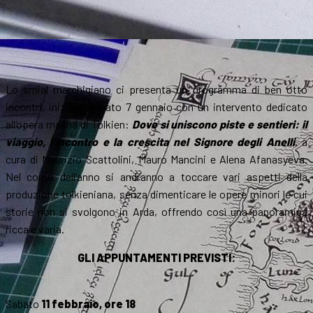
Lo smial marchigiano ci presenta un programma di ben otto
incontri, iniziato sabato 7 gennaio con un intervento dedicato
all’opera magna di Tolkien:
Dove si uniscono piste e sentieri: il
viaggio, l’incontro e la crescita nel Signore degli Anelli
, a
cura di Maurizio Scattolini, Mauro Mancini e Alena Afanasyeva.
Nel corso dell’anno si andranno a toccare vari aspetti della
produzione tolkieniana, senza dimenticare le opere minori le cui
storie non si svolgono in Arda, offrendo così una panoramica
ricca e varia.
GLI APPUNTAMENTI PREVISTI:
Sabato
11 febbraio, ore 18