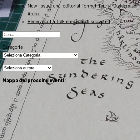
New Issue and editorial format for «I Quaderni di
Arda»
Receiver of a Tolkien’s letter discovered
Ricerca
per:
Categorie
Mappa dei prossimi eventi: