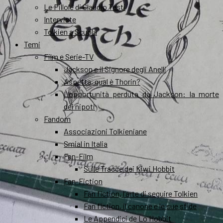
Le Pillole di Claudio Testi
Interviste
Tolkien a Scuola
Temi
Film e Serie-TV
Jackson e il Signore degli Anelli
Aspetta, qual è Thorin?
L’opportunità perduta da Jackson: la morte
dei nipoti
Fandom
Associazioni Tolkieniane
Smial in Italia
Fan-Film
Sulle Tracce dei Kiwi Hobbit
Fan-Fiction
Fan fiction, l’arte di seguire Tolkien
Fan fiction, il canone e le sue sfide
Le Appendici de Lo Hobbit