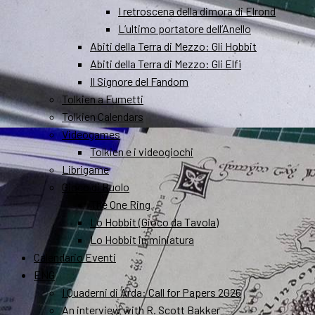
I retroscena della dimora di Elrond
L’ultimo portatore dell’Anello
Abiti della Terra di Mezzo: Gli Hobbit
Abiti della Terra di Mezzo: Gli Elfi
Il Signore del Fandom
Tolkien a Fumetti
Tolkien Calendars
Videogames
Tolkien e i videogiochi
Librigame
Gioco di Ruolo
The One Ring
Lo Hobbit (Gioco da Tavola)
Lo Hobbit in miniatura
Calendario Eventi
ENG
I Quaderni di Arda: Call for Papers 2026
An interview with R. Scott Bakker