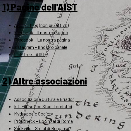
1) Pagine dell'AIST
ArsT – Il blog (non più attivo)
Facebook – Il nostro gruppo
Facebook – La nostra pagina
Instagram – Il nostro canale
Link Tree – AIST
2) Altre associazioni
Associazione Culturale Eriador
Ist. Filosofico Studi Tomistici
Mythopoeic Society
Proudneck – Lo Smial di Roma
Sackville – Smial di Bergamo