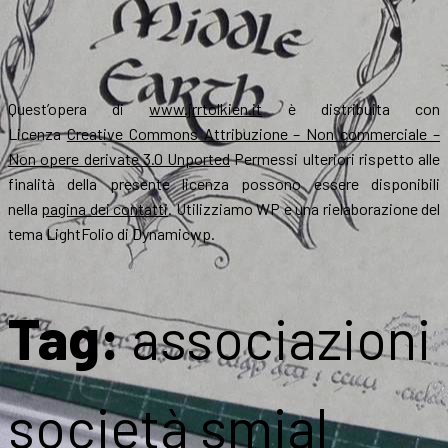
Quest’opera di
www.jrrtolkien.it
è distribuita con
Licenza
Creative Commons Attribuzione – Non commerciale –
Non opere derivate 3.0 Unported
Permessi ulteriori rispetto alle
finalità della presente licenza possono essere disponibili
nella
pagina dei contatti
. Utilizziamo WP e una rielaborazione del
tema LightFolio di Dynamicwp.
Tag:
associazioni
società smial