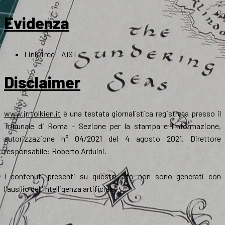
Evidenza
Link Tree – AIST
Disclaimer
www.jrrtolkien.it
è una testata giornalistica registrata presso il
Tribunale di Roma - Sezione per la stampa e l’informazione,
autorizzazione n° 04/2021 del 4 agosto 2021. Direttore
responsabile: Roberto Arduini.
I contenuti presenti su questo sito non sono generati con
l'ausilio dell'intelligenza artificiale.