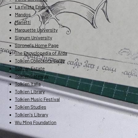
La rivista Endóre
Mandos
Marietti
Marquette University
Signum University
Soronel's Home Page
The Encyclopedia of Arda
Tolkien Collector's Guide
Tolkien Estate
Tolkien Gateway
Tolkien Italia
Tolkien Library
Tolkien Music Festival
Tolkien Studies
Tolkien's Library
Wu Ming Foundation