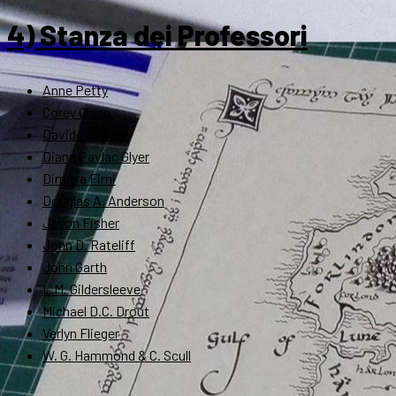
4) Stanza dei Professori
Anne Petty
Corey Olsen
David Bratman
Diana Pavlac Glyer
Dimitra Fimi
Douglas A. Anderson
Jason Fisher
John D. Rateliff
John Garth
L.M. Gildersleeve
Michael D.C. Drout
Verlyn Flieger
W. G. Hammond & C. Scull