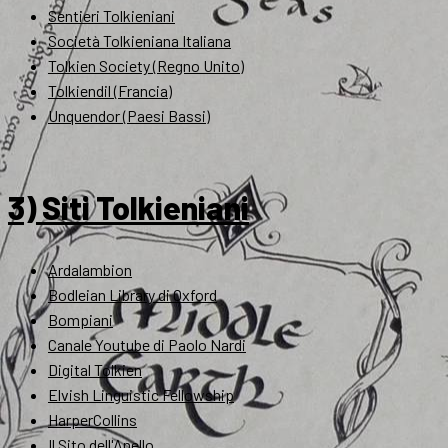
Sentieri Tolkieniani
Società Tolkieniana Italiana
Tolkien Society (Regno Unito)
Tolkiendil (Francia)
Unquendor (Paesi Bassi)
3) Siti Tolkieniani
Ardalambion
Bodleian Library di Oxford
Bompiani
Canale Youtube di Paolo Nardi
Digital Tolkien
Elvish Linguistic Fellowship
HarperCollins
Il Sito dell'Anello