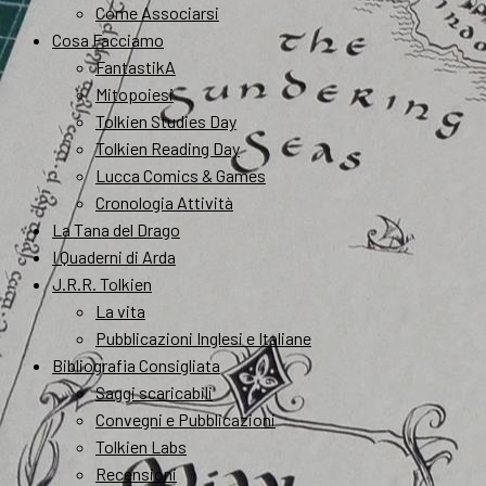
Come Associarsi
Cosa Facciamo
FantastikA
Mitopoiesi
Tolkien Studies Day
Tolkien Reading Day
Lucca Comics & Games
Cronologia Attività
La Tana del Drago
I Quaderni di Arda
J.R.R. Tolkien
La vita
Pubblicazioni Inglesi e Italiane
Bibliografia Consigliata
Saggi scaricabili
Convegni e Pubblicazioni
Tolkien Labs
Recensioni