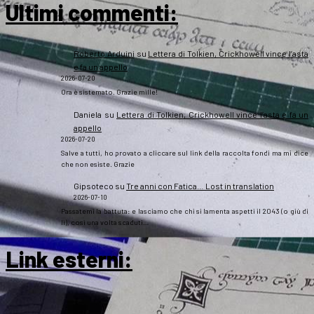
Ultimi commenti:
Roberto Arduini
su
Lettera di Tolkien, Crickhowell vince l’asta
e fa un appello
2026-07-20
Ora è sistemato. Grazie mille!
Daniela
su
Lettera di Tolkien, Crickhowell vince l’asta e fa un
appello
2026-07-20
Salve a tutti, ho provato a cliccare sul link della raccolta fondi ma mi dice
che non esiste. Grazie
Gipsoteco
su
Tre anni con Fatica… Lost in translation
2026-07-10
Passatemi la battuta: e lasciamo che chi si lamenta aspetti il 2043 (o giù di
lì), così una volta scaduti…
Link esterni
: