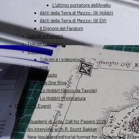
L’ultimo portatore dell’Anello
Abiti della Terra di Mezzo: Gli Hobbit
Abiti della Terra di Mezzo: Gli Elfi
Il Signore del Fandom
Tolkien a Fumetti
Tolkien Calendars
Videogames
Tolkien e i videogiochi
Librigame
Gioco di Ruolo
The One Ring
Lo Hobbit (Gioco da Tavola)
Lo Hobbit in miniatura
Calendario Eventi
ENG
I Quaderni di Arda: Call for Papers 2026
An interview with R. Scott Bakker
New Issue and editorial format for «I Quaderni di Arda