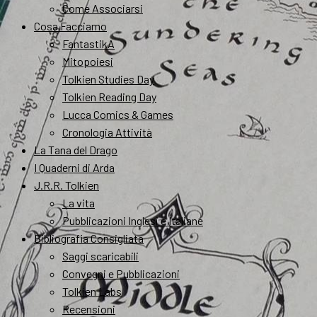
Come Associarsi
Cosa Facciamo
FantastikA
Mitopoiesi
Tolkien Studies Day
Tolkien Reading Day
Lucca Comics & Games
Cronologia Attività
La Tana del Drago
I Quaderni di Arda
J.R.R. Tolkien
La vita
Pubblicazioni Inglesi e Italiane
Bibliografia Consigliata
Saggi scaricabili
Convegni e Pubblicazioni
Tolkien Labs
Recensioni