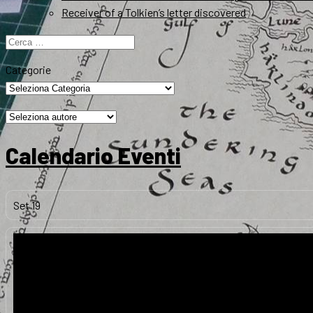
Receiver of a Tolkien’s letter discovered
Ricerca
per:
Categorie
Calendario Eventi
Set
19