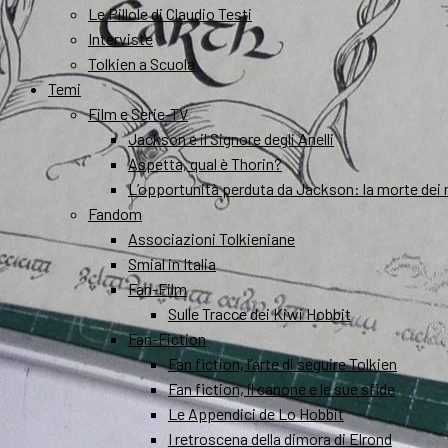
Le Pillole di Claudio Testi
Interviste
Tolkien a Scuola
Temi
Film e Serie-TV
Jackson e il Signore degli Anelli
Aspetta, qual è Thorin?
L’opportunità perduta da Jackson: la morte dei 
Fandom
Associazioni Tolkieniane
Smial in Italia
Fan-Film
Sulle Tracce dei Kiwi Hobbit
Fan-Fiction
Fan fiction, l’arte di seguire Tolkien
Fan fiction, il canone e le sue sfide
Le Appendici de Lo Hobbit
I retroscena della dimora di Elrond