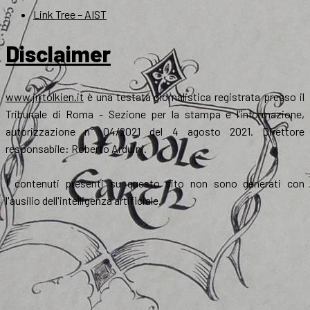
Link Tree – AIST
Disclaimer
www.jrrtolkien.it
è una testata giornalistica registrata presso il
Tribunale di Roma - Sezione per la stampa e l’informazione,
autorizzazione n° 04/2021 del 4 agosto 2021. Direttore
responsabile: Roberto Arduini.
I contenuti presenti su questo sito non sono generati con
l'ausilio dell'intelligenza artificiale.