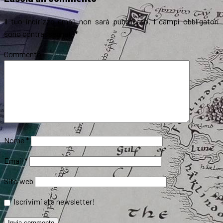
Il tuo indirizzo email non sarà pubblicato.
I campi obbligatori
sono contrassegnati
*
Commento
*
Nome
*
Email
*
Sito web
Iscrivimi alla newsletter!