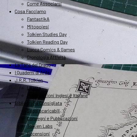
Come Associarsi
Cosa Facciamo
FantastikA
Mitopoiesi
Tolkien Studies Day
Tolkien Reading Day
Lucca Comics & Games
Cronologia Attività
La Tana del Drago
I Quaderni di Arda
J.R.R. Tolkien
La vita
Pubblicazioni Inglesi e Italiane
Bibliografia Consigliata
Saggi scaricabili
Convegni e Pubblicazioni
Tolkien Labs
Recensioni