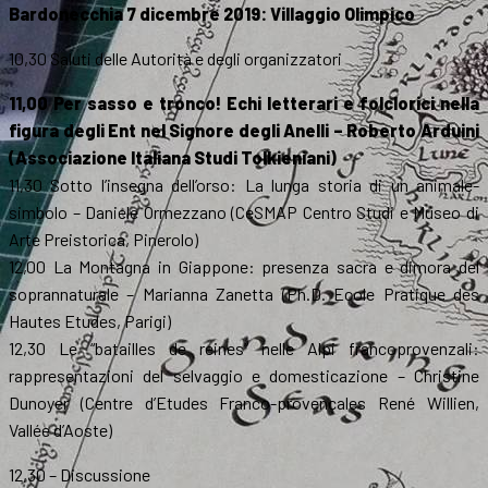
Bardonecchia 7 dicembre 2019: Villaggio Olimpico
10,30 Saluti delle Autorità e degli organizzatori
11,00 Per sasso e tronco! Echi letterari e folclorici nella
figura degli Ent nel Signore degli Anelli – Roberto Arduini
(Associazione Italiana Studi Tolkieniani)
11,30 Sotto l’insegna dell’orso: La lunga storia di un animale-
simbolo – Daniele Ormezzano (CeSMAP Centro Studi e Museo di
Arte Preistorica, Pinerolo)
12,00 La Montagna in Giappone: presenza sacra e dimora del
soprannaturale – Marianna Zanetta (Ph.D. Ecole Pratique des
Hautes Etudes, Parigi)
12,30 Le “batailles de reines” nelle Alpi francoprovenzali:
rappresentazioni del selvaggio e domesticazione – Christine
Dunoyer (Centre d’Etudes Franco-provençales René Willien,
Vallée d’Aoste)
12,30 – Discussione