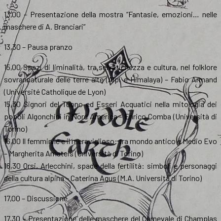
13,00 – Presentazione della mostra “Fantasie, emozioni… nelle
maschere di A. Branciari”
13,30 – Pausa pranzo
15,00 Spazi di liminalità, tra selvatichezza e cultura, nel folklore
sovrannaturale delle terre alte (Alpi e Himalaya) – Fabio Armand
(Université Catholique de Lyon)
15,30 Signori del Tuono ed Esseri Acquatici nella mitologia dei
popoli Algonchini in Nord America – Enrico Comba (Università di
Torino)
16,00 Il femminile e il meraviglioso: tra mondo antico e Medio Evo
– Margherita Amateis (Università di Torino)
16,30 Orsi, Arlecchini, spade della fertilità: simboli e personaggi
della cultura alpina – Caterina Agus (M.A. Università di Torino)
17,00 – Discussione
17,30 – Presentazione delle maschere del Carnevale di Champlas