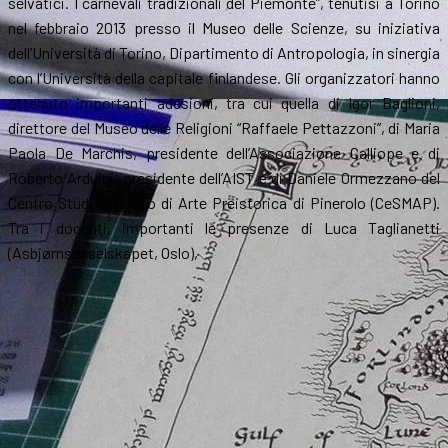
selvatici. I carnevali tradizionali del Piemonte”, tenutisi a Torino
nel febbraio 2013 presso il Museo delle Scienze, su iniziativa
dell’Università di Torino, Dipartimento di Antropologia, in sinergia
con l’Università della capitale finlandese. Gli organizzatori hanno
ottenuto importanti adesioni, tra cui quella di Igor Baglioni,
direttore del Museo delle Religioni “Raffaele Pettazzoni”, di Maria
Paola De Marchis, presidente dell’Associazione Calliope e di
Roberto Arduini, presidente dell’AIST e di Daniele Ormezzano del
Centro Studi e Museo di Arte Preistorica di Pinerolo (CeSMAP).
Tra i docenti, importanti le presenze di Luca Taglianetti
(Asbjørnsenselskapet, Oslo),