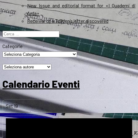
New Issue and editorial format for «I Quaderni di
Arda»
Receiver of a Tolkien’s letter discovered
Ricerca
per:
Categorie
Calendario Eventi
Set
19