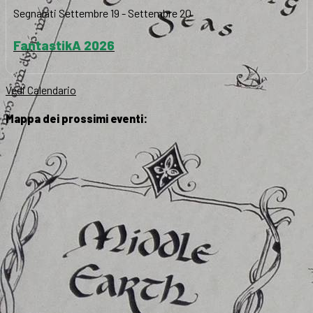
Segnalati
Settembre 19
-
Settembre 20
FantastikA 2026
Vedi Calendario
Mappa dei prossimi eventi: