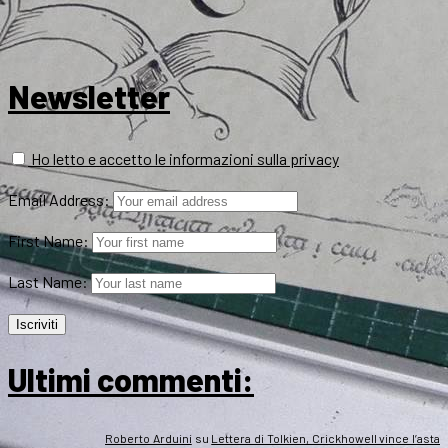
Newsletter
Ho letto e accetto le informazioni sulla privacy
Email Address:
First Name:
Last Name:
Ultimi commenti:
Roberto Arduini
su
Lettera di Tolkien, Crickhowell vince l’asta