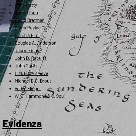
Anne Petty
Corey Olsen
David Bratman
Diana Pavlac Glyer
Dimitra Fimi
Douglas A. Anderson
Jason Fisher
John D. Rateliff
John Garth
L.M. Gildersleeve
Michael D.C. Drout
Verlyn Flieger
W. G. Hammond & C. Scull
Evidenza