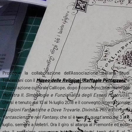
Prosegue la collaborazione dell’Associazione Italiana Studi
Tolkieniani con il
Museo delle Religioni “Raffaele Pettazzoni”
e
l’Associazione culturale Calliope, dopo il convegno internazionale
Monstra II. Simbologie e Funzionalità degli Esseri Mostruosi
,
che si è tenuto dal 10 al 14 luglio 2018 e il convegno internazionale
Religioni Fantastiche e Dove Trovarle. Divinità, Miti e Riti nella
Fantascienza e nel Fantasy
, che si è tenuto quest’anno dal 3 al 6
luglio, sempre a Velletri. Ora il giro si allarga al Piemonte ed ecco
che il prossimo convegno internazionale si terrà dal 6 al 7