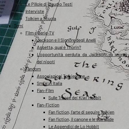
Le Pillole di Claudio Testi
Interviste
Tolkien a Scuola
Temi
Film e Serie-TV
Jackson e il Signore degli Anelli
Aspetta, qual è Thorin?
L’opportunità perduta da Jackson: la morte
dei nipoti
Fandom
Associazioni Tolkieniane
Smial in Italia
Fan-Film
Sulle Tracce dei Kiwi Hobbit
Fan-Fiction
Fan fiction, l’arte di seguire Tolkien
Fan fiction, il canone e le sue sfide
Le Appendici de Lo Hobbit