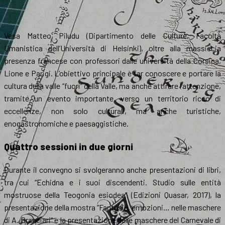
Vesa Matteo Piludu (Dipartimento delle Culture, Facoltà
Umanistica dell’Università di Helsinki), oltre alla massiccia
presenza francese con professori dalle università della Corsica,
Lione e Parigi. L’obiettivo principale è far conoscere e portare la
cultura della valle “fuori” della Valle, ma anche attirare l’attenzione,
tramite un evento importante, verso un territorio ricco di
eccellenze, non solo culturali, ma anche turistiche,
enogastronomiche e paesaggistiche.
Quattro sessioni in due giorni
Durante il convegno si svolgeranno anche presentazioni di libri,
tra cui “Echidna e i suoi discendenti. Studio sulle entità
mostruose della Teogonia esiodea” (Edizioni Quasar, 2017), la
presentazione della mostra “Fantasie, emozioni… nelle maschere
di A. Branciari” e la presentazione delle maschere del Carnevale di