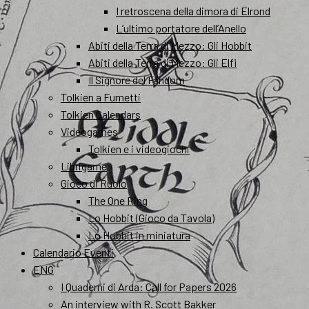
I retroscena della dimora di Elrond
L’ultimo portatore dell’Anello
Abiti della Terra di Mezzo: Gli Hobbit
Abiti della Terra di Mezzo: Gli Elfi
Il Signore del Fandom
Tolkien a Fumetti
Tolkien Calendars
Videogames
Tolkien e i videogiochi
Librigame
Gioco di Ruolo
The One Ring
Lo Hobbit (Gioco da Tavola)
Lo Hobbit in miniatura
Calendario Eventi
ENG
I Quaderni di Arda: Call for Papers 2026
An interview with R. Scott Bakker