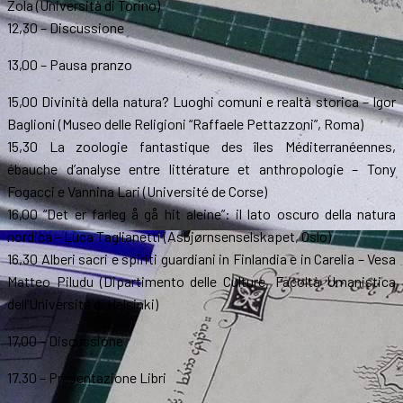
Zola (Università di Torino)
12,30 – Discussione
13,00 – Pausa pranzo
15,00 Divinità della natura? Luoghi comuni e realtà storica – Igor
Baglioni (Museo delle Religioni “Raffaele Pettazzoni”, Roma)
15,30 La zoologie fantastique des îles Méditerranéennes,
ébauche d’analyse entre littérature et anthropologie – Tony
Fogacci e Vannina Lari (Université de Corse)
16,00 “Det er farleg å gå hit aleine”: il lato oscuro della natura
nordica – Luca Taglianetti (Asbjørnsenselskapet, Oslo)
16,30 Alberi sacri e spiriti guardiani in Finlandia e in Carelia – Vesa
Matteo Piludu (Dipartimento delle Culture, Facoltà Umanistica
dell’Università di Helsinki)
17,00 – Discussione
17.30 – Presentazione Libri