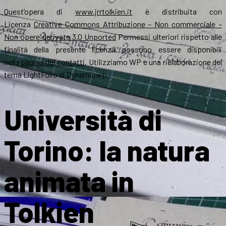
Quest’opera di
www.jrrtolkien.it
è distribuita con
Licenza
Creative Commons Attribuzione – Non commerciale –
Non opere derivate 3.0 Unported
Permessi ulteriori rispetto alle
finalità della presente licenza possono essere disponibili
nella
pagina dei contatti
. Utilizziamo WP e una rielaborazione del
tema LightFolio di Dynamicwp.
Università di
Torino: la natura
animata in
Tolkien