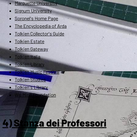
Marquette University
Signum University
Soronel's Home Page
The Encyclopedia of Arda
Tolkien Collector's Guide
Tolkien Estate
Tolkien Gateway
Tolkien Italia
Tolkien Library
Tolkien Music Festival
Tolkien Studies
Tolkien's Library
Wu Ming Foundation
4) Stanza dei Professori