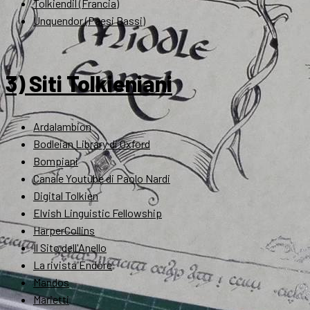
Tolkiendil (Francia)
Unquendor (Paesi Bassi)
3) Siti Tolkieniani
Ardalambion
Bodleian Library di Oxford
Bompiani
Canale Youtube di Paolo Nardi
Digital Tolkien
Elvish Linguistic Fellowship
HarperCollins
Il Sito dell'Anello
La rivista Endóre
Mandos
Marietti