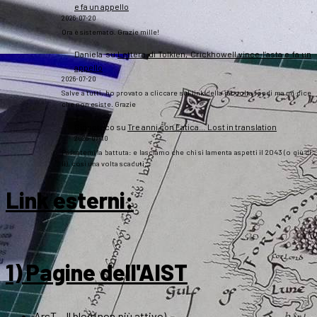
e fa un appello
2026-07-20
Ora è sistemato. Grazie mille!
Daniela
su
Lettera di Tolkien, Crickhowell vince l’asta e fa un
appello
2026-07-20
Salve a tutti, ho provato a cliccare sul link della raccolta fondi ma mi dice
che non esiste. Grazie
Gipsoteco
su
Tre anni con Fatica… Lost in translation
2026-07-10
Passatemi la battuta: e lasciamo che chi si lamenta aspetti il 2043 (o giù di
lì), così una volta scaduti…
Link esterni
:
1) Pagine dell'AIST
ArsT – Il blog (non più attivo)