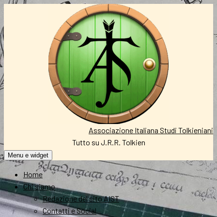
Vai
al
contenuto
Associazione Italiana Studi Tolkieniani
Tutto su J.R.R. Tolkien
Menu e widget
Home
Chi siamo
Redazione del sito AIST
Contatti e Social