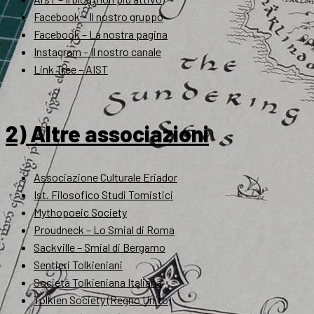
Facebook – Il nostro gruppo
Facebook – La nostra pagina
Instagram – Il nostro canale
Link Tree – AIST
2) Altre associazioni
Associazione Culturale Eriador
Ist. Filosofico Studi Tomistici
Mythopoeic Society
Proudneck – Lo Smial di Roma
Sackville – Smial di Bergamo
Sentieri Tolkieniani
Società Tolkieniana Italiana
Tolkien Society (Regno Unito)