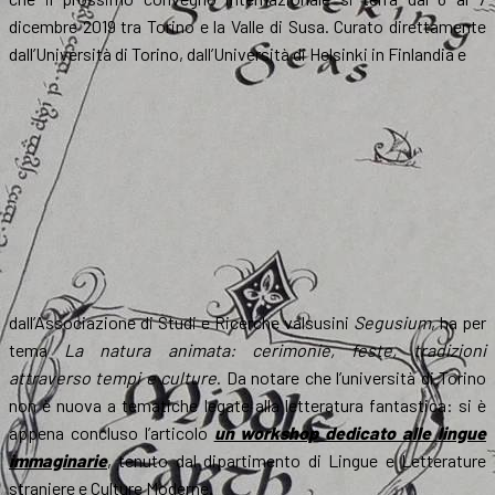
dicembre 2019 tra Torino e la Valle di Susa. Curato direttamente
dall’Università di Torino, dall’Università di Helsinki in Finlandia e
dall’Associazione di Studi e Ricerche valsusini
Segusium
, ha per
tema
La natura animata: cerimonie, feste, tradizioni
attraverso tempi e culture
. Da notare che l’università di Torino
non è nuova a tematiche legate alla letteratura fantastica: si è
appena concluso l’articolo
un workshop dedicato alle lingue
immaginarie
, tenuto dal dipartimento di Lingue e Letterature
straniere e Culture Moderne.