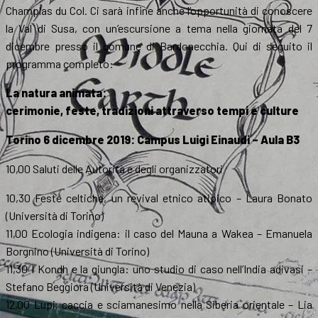
Champlas du Col. Ci sarà infine anche l’opportunità di conoscere
la Val di Susa, con un’escursione a tema nella giornata del 7
dicembre presso il comune di Bardonecchia. Qui di seguito il
programma completo:
La natura animata:
cerimonie, feste, tradizioni attraverso tempi e culture
Torino 6 dicembre 2019: Campus Luigi Einaudi – Aula B3
10,00 Saluti delle Autorità e degli organizzatori
10,30 Feste celtiche, un revival etnico atipico – Laura Bonato
(Università di Torino)
11,00 Ecologia indigena: il caso del Mauna a Wakea – Emanuela
Borgnino (Università di Torino)
11,30 I Kondh e la giungla: uno studio di caso nell’India adivasi –
Stefano Beggiora (Università di Venezia)
12,00 Lupi, caccia e sciamanesimo nella Siberia orientale – Lia