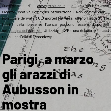
Quest’opera di
www.jrrtolkien.it
è distribuita con
Licenza
Creative Commons Attribuzione – Non commerciale –
Non opere derivate 3.0 Unported
Permessi ulteriori rispetto alle
finalità della presente licenza possono essere disponibili
nella
pagina dei contatti
. Utilizziamo WP e una rielaborazione del
tema LightFolio di Dynamicwp.
Parigi, a marzo
gli arazzi di
Aubusson in
mostra