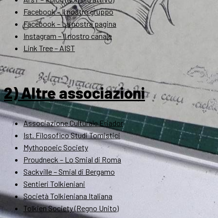
Facebook – Il nostro gruppo
Facebook – La nostra pagina
Instagram – Il nostro canale
Link Tree – AIST
2) Altre associazioni
Associazione Culturale Eriador
Ist. Filosofico Studi Tomistici
Mythopoeic Society
Proudneck – Lo Smial di Roma
Sackville – Smial di Bergamo
Sentieri Tolkieniani
Società Tolkieniana Italiana
Tolkien Society (Regno Unito)