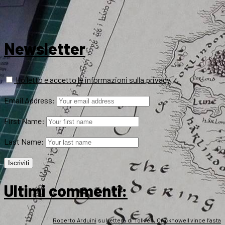
Newsletter
Ho letto e accetto le informazioni sulla privacy
Email Address:
First Name:
Last Name:
Ultimi commenti:
Roberto Arduini
su
Lettera di Tolkien, Crickhowell vince l’asta