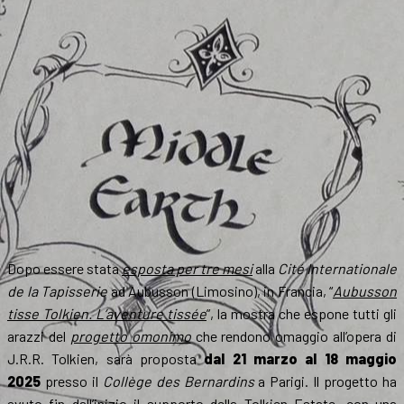
Dopo essere stata
esposta per tre mesi
alla
Cité Internationale
de la Tapisserie
ad Aubusson (Limosino), in Francia, “
Aubusson
tisse Tolkien. L’aventure tissée
”, la mostra che espone tutti gli
arazzi del
progetto omonimo
che rendono omaggio all’opera di
J.R.R. Tolkien, sarà proposta
dal 21 marzo al 18 maggio
2025
presso il
Collège des Bernardins
a Parigi. Il progetto ha
avuto fin dall’inizio il supporto della Tolkien Estate, con una