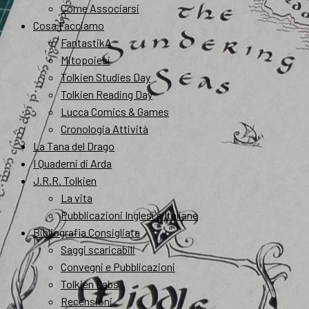
Come Associarsi
Cosa Facciamo
FantastikA
Mitopoiesi
Tolkien Studies Day
Tolkien Reading Day
Lucca Comics & Games
Cronologia Attività
La Tana del Drago
I Quaderni di Arda
J.R.R. Tolkien
La vita
Pubblicazioni Inglesi e Italiane
Bibliografia Consigliata
Saggi scaricabili
Convegni e Pubblicazioni
Tolkien Labs
Recensioni