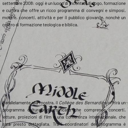
settembre 2008: oggi è un luogo di incontro, dialogo, formazione
e cultura che offre un ricco programma di convegni e simposi,
mostre, concerti, attività e per il pubblico giovanile, nonché un
centro di formazione teologica e biblica.
Parallelamente alla mostra, il
Collège des Bernardins
offrirà un
programma culturale diversificato che comprende concerti,
letture, proiezioni di film e una conferenza internazionale, che
sarà presto dettagliata. Tra i coordinatori del programma è