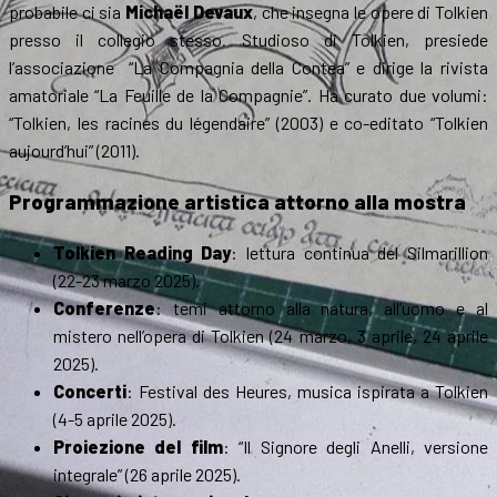
probabile ci sia
Michaël Devaux
, che insegna le opere di Tolkien
presso il collegio stesso. Studioso di Tolkien, presiede
l’associazione “La Compagnia della Contea” e dirige la rivista
amatoriale “La Feuille de la Compagnie”. Ha curato due volumi:
“Tolkien, les racines du légendaire” (2003) e co-editato “Tolkien
aujourd’hui” (2011).
Programmazione artistica attorno alla mostra
Tolkien Reading Day
: lettura continua del Silmarillion
(22-23 marzo 2025).
Conferenze
: temi attorno alla natura, all’uomo e al
mistero nell’opera di Tolkien (24 marzo, 3 aprile, 24 aprile
2025).
Concerti
: Festival des Heures, musica ispirata a Tolkien
(4-5 aprile 2025).
Proiezione del film
: “Il Signore degli Anelli, versione
integrale” (26 aprile 2025).