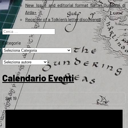
New Issue and editorial format for «I Quaderni di
Arda»
Receiver of a Tolkien’s letter discovered
Ricerca
per:
Categorie
Calendario Eventi
Set
19