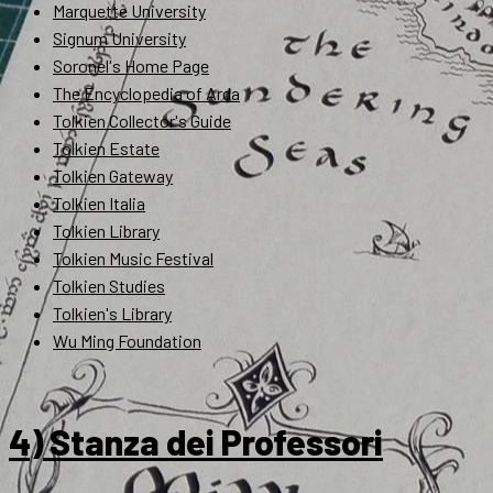
Marquette University
Signum University
Soronel's Home Page
The Encyclopedia of Arda
Tolkien Collector's Guide
Tolkien Estate
Tolkien Gateway
Tolkien Italia
Tolkien Library
Tolkien Music Festival
Tolkien Studies
Tolkien's Library
Wu Ming Foundation
4) Stanza dei Professori