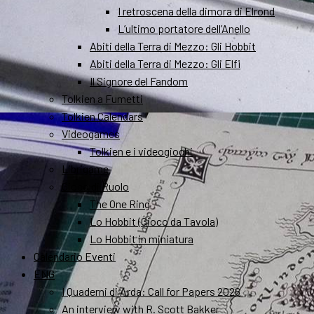
I retroscena della dimora di Elrond
L’ultimo portatore dell’Anello
Abiti della Terra di Mezzo: Gli Hobbit
Abiti della Terra di Mezzo: Gli Elfi
Il Signore del Fandom
Tolkien a Fumetti
Tolkien Calendars
Videogames
Tolkien e i videogiochi
Librigame
Gioco di Ruolo
The One Ring
Lo Hobbit (Gioco da Tavola)
Lo Hobbit in miniatura
Calendario Eventi
ENG
I Quaderni di Arda: Call for Papers 2026
An interview with R. Scott Bakker