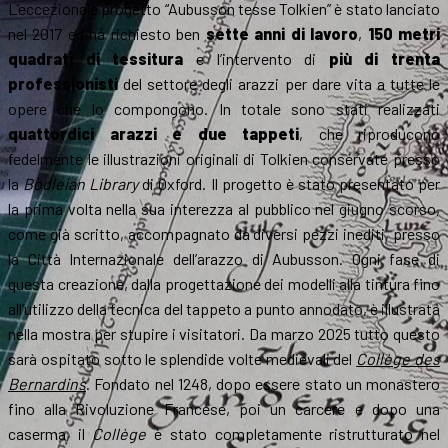
L’eccezionale progetto “Aubusson tesse Tolkien” è stato lanciato
nel 2017 ed ha richiesto ben
sette anni di lavoro
,
150 metri
quadrati di tessitura
e l’intervento di
più di trenta
professionisti
del settore degli arazzi per dare vita a tutte le
opere che lo compongono. In totale sono stati realizzati
quattordici arazzi e due tappeti
, che riproducono
fedelmente le illustrazioni originali di Tolkien conservate presso
la
Bodleian Library
di Oxford. Il progetto è stato presentato per
la prima volta nella sua interezza al pubblico nel giugno scorso,
come già scritto, accompagnato da diversi pezzi inediti, presso
la Città Internazionale dell’arazzo di Aubusson. Ogni fase di
questa creazione, dalla progettazione dei modelli alla tintura fino
all’utilizzo della tecnica del tappeto a punto annodato, è illustrata
nella mostra per stupire i visitatori. Da marzo 2025 tutto questo
sarà ospitato sotto le splendide volte medievali del
Collège des
Bernardins
. Fondato nel 1248, dopo essere stato un monastero
fino alla Rivoluzione Francese, poi un carcere e dopo una
caserma, il
Collège
è stato completamente ristrutturato nel