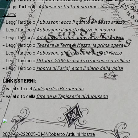
– Leggi l’articolo
Aubusson: finito il settimo, in arrivo l’ottavo
arazzo
– Leggi l’articolo
Aubusson: ecco il quinto e il sesto arazzo
– Leggi l’articolo
Aubusson: il quarto arazzo in mostra
– Leggi l’articolo
Ad Aubusson due nuovi arazzi tolkieniani
– Leggi l’articolo
Tessere la Terra di Mezzo: la prima opera
– Leggi l’articolo
Aubusson, gli arazzi della Terra di Mezzo
– Leggi l’articolo
Ottobre 2019: la mostra francese su Tolkien
– Leggi l’articolo
Mostra di Parigi, ecco il diario della visita
LINK ESTERNI:
– Vai al sito del
Collège des Bernardins
– Vai al sito della
Cité de la Tapisserie di Aubusson
.
Scritto
Autore
Categorie
2024-12-22
2025-01-14
Roberto Arduini
Mostre