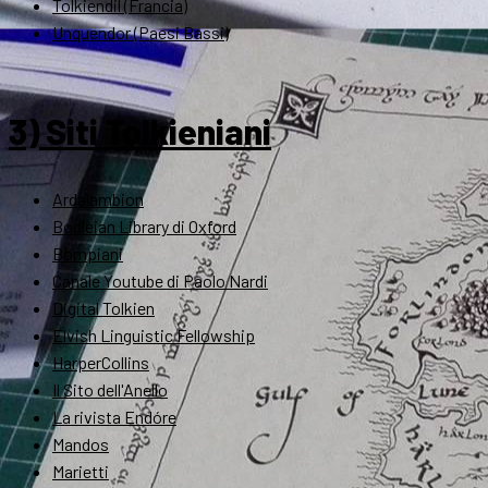
Tolkiendil (Francia)
Unquendor (Paesi Bassi)
3) Siti Tolkieniani
Ardalambion
Bodleian Library di Oxford
Bompiani
Canale Youtube di Paolo Nardi
Digital Tolkien
Elvish Linguistic Fellowship
HarperCollins
Il Sito dell'Anello
La rivista Endóre
Mandos
Marietti