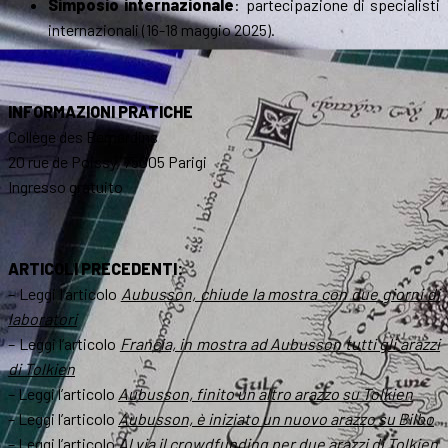
Simposio internazionale
: partecipazione di specialisti
internazionali (16-18 maggio 2025).
INFORMAZIONI PRATICHE
Collège des Bernardins
20 rue de Poissy, 75005 Parigi
Ingresso gratuito
ARTICOLI PRECEDENTI:
– Leggi l’articolo
Aubusson, chiude la mostra con due giorni di
laboratori
– Leggi l’articolo
Francia, in mostra ad Aubusson tutti gli arazzi
di Tolkien
– Leggi l’articolo
Aubusson, finito un altro arazzo su Tolkien
– Leggi l’articolo
Aubusson, è iniziato un nuovo arazzo su Bilbo
– Leggi l’articolo
Al via il crowdfunding per due arazzi di Tolkien