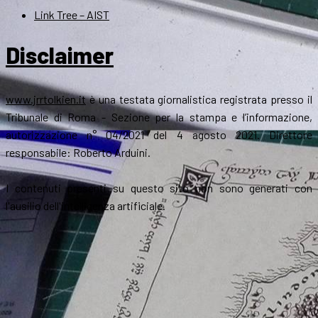
Link Tree – AIST
Disclaimer
www.jrrtolkien.it
è una testata giornalistica registrata presso il
Tribunale di Roma - Sezione per la stampa e l’informazione,
autorizzazione n° 04/2021 del 4 agosto 2021. Direttore
responsabile: Roberto Arduini.
I contenuti presenti su questo sito non sono generati con
l'ausilio dell'intelligenza artificiale.