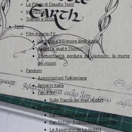
Le Pillole di Claudio Testi
Interviste
Tolkien a Scuola
Temi
Film e Serie-TV
Jackson e il Signore degli Anelli
Aspetta, qual è Thorin?
L’opportunità perduta da Jackson: la morte
dei nipoti
Fandom
Associazioni Tolkieniane
Smial in Italia
Fan-Film
Sulle Tracce dei Kiwi Hobbit
Fan-Fiction
Fan fiction, l’arte di seguire Tolkien
Fan fiction, il canone e le sue sfide
Le Appendici de Lo Hobbit