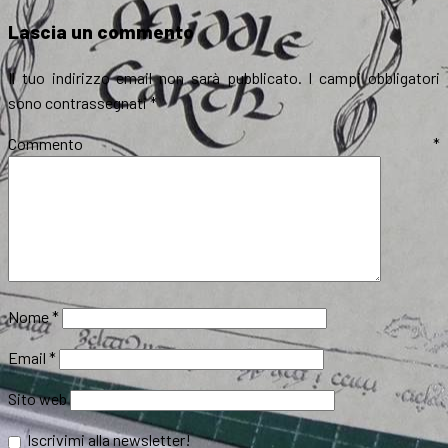
il
Lascia un commento
Il tuo indirizzo email non sarà pubblicato.
I campi obbligatori
sono contrassegnati
*
Commento
*
Nome
*
Email
*
Sito web
Iscrivimi alla newsletter!