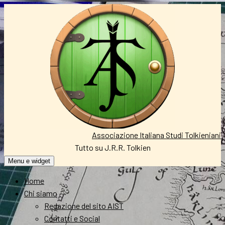
Vai
al
contenuto
Associazione Italiana Studi Tolkieniani
Tutto su J.R.R. Tolkien
Menu e widget
Home
Chi siamo
Redazione del sito AIST
Contatti e Social