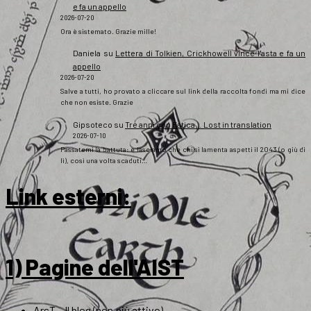
e fa un appello
2026-07-20
Ora è sistemato. Grazie mille!
Daniela
su
Lettera di Tolkien, Crickhowell vince l’asta e fa un
appello
2026-07-20
Salve a tutti, ho provato a cliccare sul link della raccolta fondi ma mi dice
che non esiste. Grazie
Gipsoteco
su
Tre anni con Fatica… Lost in translation
2026-07-10
Passatemi la battuta: e lasciamo che chi si lamenta aspetti il 2043 (o giù di
lì), così una volta scaduti…
Link esterni
:
1) Pagine dell'AIST
ArsT – Il blog (non più attivo)