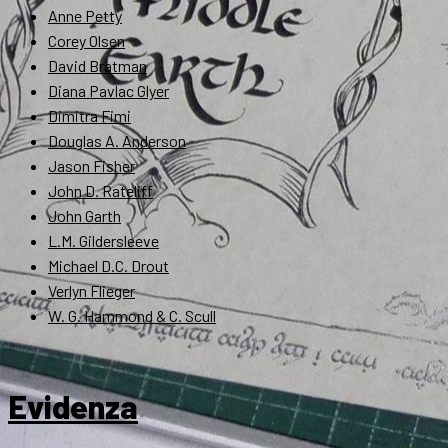
Anne Petty
Corey Olsen
David Bratman
Diana Pavlac Glyer
Dimitra Fimi
Douglas A. Anderson
Jason Fisher
John D. Rateliff
John Garth
L.M. Gildersleeve
Michael D.C. Drout
Verlyn Flieger
W. G. Hammond & C. Scull
Evidenza