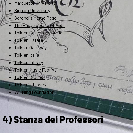
Marquette University
Signum University
Soronel's Home Page
The Encyclopedia of Arda
Tolkien Collector's Guide
Tolkien Estate
Tolkien Gateway
Tolkien Italia
Tolkien Library
Tolkien Music Festival
Tolkien Studies
Tolkien's Library
Wu Ming Foundation
4) Stanza dei Professori