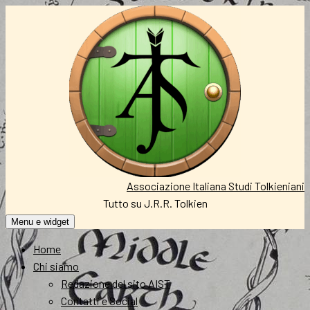
Vai
al
contenuto
Associazione Italiana Studi Tolkieniani
Tutto su J.R.R. Tolkien
Menu e widget
Home
Chi siamo
Redazione del sito AIST
Contatti e Social