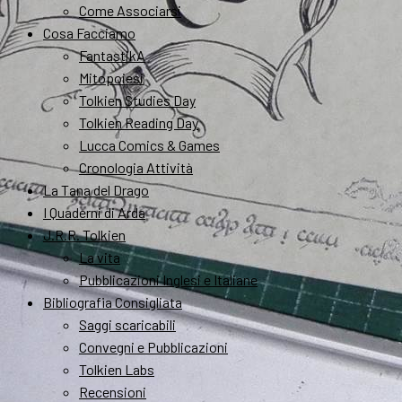
Come Associarsi
Cosa Facciamo
FantastikA
Mitopoiesi
Tolkien Studies Day
Tolkien Reading Day
Lucca Comics & Games
Cronologia Attività
La Tana del Drago
I Quaderni di Arda
J.R.R. Tolkien
La vita
Pubblicazioni Inglesi e Italiane
Bibliografia Consigliata
Saggi scaricabili
Convegni e Pubblicazioni
Tolkien Labs
Recensioni