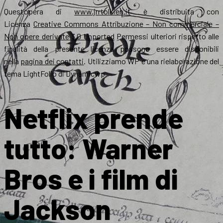
Quest’opera di
www.jrrtolkien.it
è distribuita con
Licenza
Creative Commons Attribuzione – Non commerciale –
Non opere derivate 3.0 Unported
Permessi ulteriori rispetto alle
finalità della presente licenza possono essere disponibili
nella
pagina dei contatti
. Utilizziamo WP e una rielaborazione del
tema LightFolio di Dynamicwp.
Netflix prende
tutto: Warner
Bros e i film di
Jackson