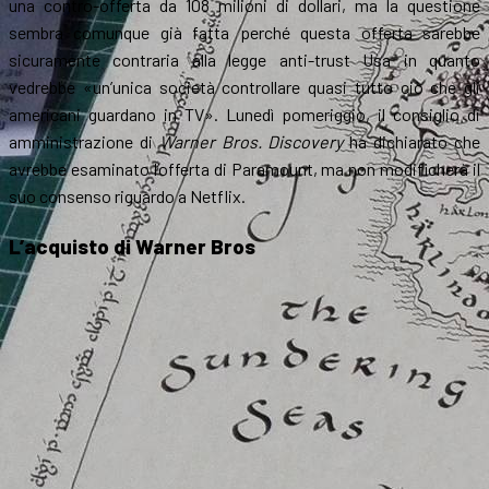
una contro-offerta da 108 milioni di dollari, ma la questione
sembra comunque già fatta perché questa offerta sarebbe
sicuramente contraria alla legge anti-trust Usa in quanto
vedrebbe «un’unica società controllare quasi tutto ciò che gli
americani guardano in TV». Lunedì pomeriggio, il consiglio di
amministrazione di
Warner Bros. Discovery
ha dichiarato che
avrebbe esaminato l’offerta di Paramount, ma non modificherà il
suo consenso riguardo a Netflix.
L’acquisto di Warner Bros