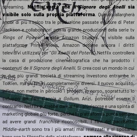
streaming,
Netflix vorrà che
Il Signore degli Anelli
sia
visibile solo sulla propria piattaforma
. Questo allargherà
ancor di più il solco tra le produzione passate e future di Peter
Jackson e collaboratori con la grande produzione della serie tv
Rings of Power
, targata Amazon Studios, e visibile sulla
piattaforma Prime Video.
Amazon detiene ancora i diritti
televisivi utilizzati per “
Gli
Anelli del Potere
”, Netflix controllerà
la casa di produzione cinematografica che ha prodotto i
contenuti de
Il Signore degli Anelli
. Si crea così un mondo in cui
le due più grandi società di streaming investono entrambe in
Tolkien, ma su binari completamente diversi.
Il nuovo acquisto,
infine, non mette in pericolo i progetti in corso, soprattutto lo
sviluppo del film
Caccia a Gollum
. Anzi, potrebbe essere il
contrario: Netflix potrebbe dare al film più risorse e una spinta di
marketing globale più forte, perché la piattaforma punta sempre
ad avere grandi
franchise
riconoscibili. I film del pacchetto
Middle-earth
sono tra i più amati mai realizzati e si sposano
bene con la filosofia della piattaforma,
sempre alla ricerca di