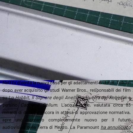
Netflix diventa la nuova casa per gli adattamenti di J.R.R. Tolkien
dopo aver acquisito gli studi Warner Bros., responsabili dei film
su
Lo Hobbit
,
Il Signore degli Anelli
,
La Guerra dei Rohirrim
e
persino
Caccia a Gollum
. L’acquisizione, valutata circa 83
miliardi di dollari e ancora in attesa di approvazione normativa,
apre uno scenario completamente nuovo per il futuro
audiovisivo della Terra di Mezzo. La Paramount
ha annunciato