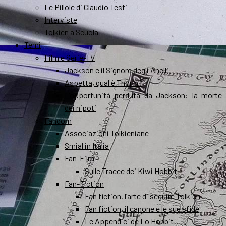
Le Pillole di Claudio Testi
Interviste
Tolkien a Scuola
Temi
Film e Serie-TV
Jackson e il Signore degli Anelli
Aspetta, qual è Thorin?
L’opportunità perduta da Jackson: la morte
dei nipoti
Fandom
Associazioni Tolkieniane
Smial in Italia
Fan-Film
Sulle Tracce dei Kiwi Hobbit
Fan-Fiction
Fan fiction, l’arte di seguire Tolkien
Fan fiction, il canone e le sue sfide
Le Appendici de Lo Hobbit