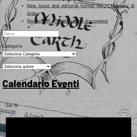
New Issue and editorial format for «I Quaderni di
Arda»
Receiver of a Tolkien’s letter discovered
Ricerca
per:
Categorie
Calendario Eventi
Set
19