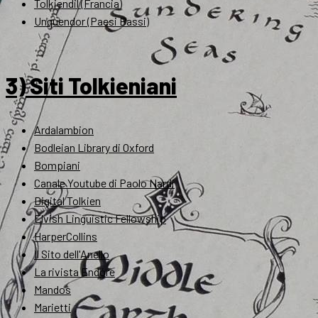
Tolkiendil (Francia)
Unquendor (Paesi Bassi)
3) Siti Tolkieniani
Ardalambion
Bodleian Library di Oxford
Bompiani
Canale Youtube di Paolo Nardi
Digital Tolkien
Elvish Linguistic Fellowship
HarperCollins
Il Sito dell'Anello
La rivista Endóre
Mandos
Marietti