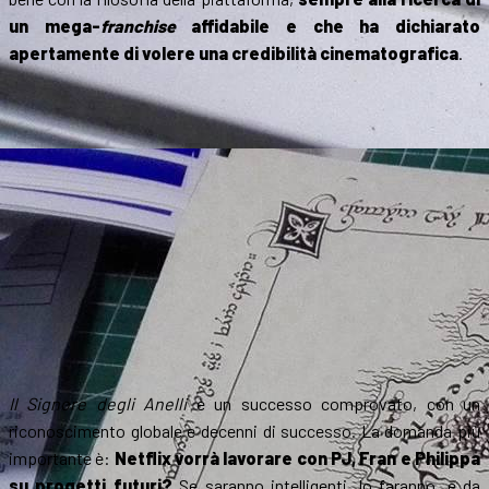
un mega-
franchise
affidabile e che ha dichiarato
apertamente di volere una credibilità cinematografica
.
Il Signore degli Anelli
è un successo comprovato, con un
riconoscimento globale e decenni di successo. La domanda più
importante è:
Netflix vorrà lavorare con PJ, Fran e Philippa
su progetti futuri?
Se saranno intelligenti, lo faranno, e da