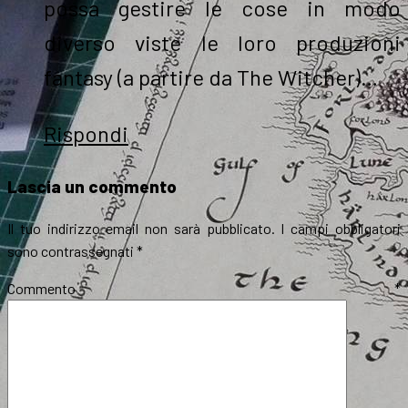
possa gestire le cose in modo
diverso viste le loro produzioni
fantasy (a partire da The Witcher)…
Rispondi
Lascia un commento
Il tuo indirizzo email non sarà pubblicato.
I campi obbligatori
sono contrassegnati
*
Commento
*