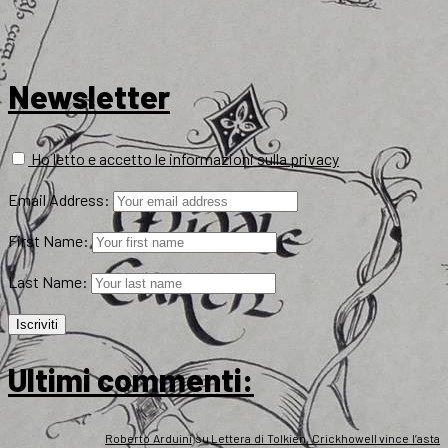
Newsletter
Ho letto e accetto le informazioni sulla privacy
Email Address:
First Name:
Last Name:
Ultimi commenti:
Roberto Arduini
su
Lettera di Tolkien, Crickhowell vince l’asta