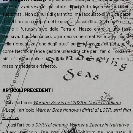
parte di
Embracer
è già stato dimostrato interesse a tenerli
aggiornati. Non c’è nulla di garantito, ma l’acquisto di WB da parte
di Netflix non compromette questa possibilità.
Quel che è certo
è che il futuro visivo della Terra di Mezzo entra in una fase
decisiva. Ogni annuncio, ogni decisione creativa e ogni passo
nella riorganizzazione degli studi saranno essenziali per capire
come Netflix intende gestire un’eredità che per i fan di Tolkien è
più di un semplice
franchise
: è un universo che merita la
massima fedeltà e rispetto.
ARTICOLI PRECEDENTI
– Vai all’articolo
Warner: Serkis nel 2026 in Caccia a Gollum
– Leggi l’articolo
Warner Bros rinnova i diritti di LOTR: altri film
in arrivo
– Leggi l’articolo
Diritti al cinema, Warner e Zaentz in trattative
– Leggi l’articolo
The War of the Rohirrim ha una data: il