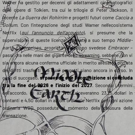
Warner ha gestito per decenni gli adattamenti cinematografici
delle opere di Tolkien, tra cui le trilogie di Peter Jackson, il
recente
La Guerra dei Rohirrim
e progetti futuri come
Caccia a
Gollum
. Con l’integrazione degli studi Warner nell’ecosistema
Netflix (
qui l’annuncio dell’acquisto
), si presume che la
supervisione di queste licenze – firmate a suo tempo
Middle-
earth Enterprises
, proprietà del gruppo svedese
Embracer
–
passi ora nelle mani del gigante dello streaming, sebbene non vi
sia ancora alcuna conferma ufficiale in merito all’esatta portata
dei diritti trasferiti o a quali progetti siano ancora in corso. In
caso di successo,
si prevede che l’acquisizione si concluda
tra la fine del 2026 e l’inizio del 2027
. Secondo i termini
dell’accordo, gli azionisti di WBD riceveranno 23,25 dollari in
contanti e 4,50 dollari in azioni ordinarie Netflix per ogni azione
ordinaria WBD posseduta al momento della chiusura della
transazione.