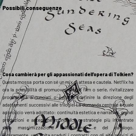
Possibili conseguenze
Cosa cambierà per gli appassionati dell’opera di Tolkien?
Questa mossa porta con sé un mix di attesa e cautela. Netflix ha
ora la possibilità di promuovere nuovi film o serie, rivitalizzare
progetti già annunciati o persino ridefinire la direzione degli
adattamenti successivi alle trilogie. La domanda centrale è quale
approccio verrà adottato: continuità estetica e narrativa, grandi
produzioni e anteprime mondiali… o strategie più incentrate
sulla massimizzazione dell’efficienza e del catalogo.
Sicuramente, una volta scaduti i contratti con gli altri servizi di