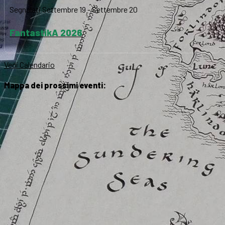
Segnalati
Settembre 19
-
Settembre 20
FantastikA 2026
Vedi Calendario
Mappa dei prossimi eventi: