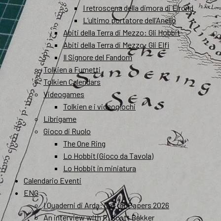
I retroscena della dimora di Elrond
L’ultimo portatore dell’Anello
Abiti della Terra di Mezzo: Gli Hobbit
Abiti della Terra di Mezzo: Gli Elfi
Il Signore del Fandom
Tolkien a Fumetti
Tolkien Calendars
Videogames
Tolkien e i videogiochi
Librigame
Gioco di Ruolo
The One Ring
Lo Hobbit (Gioco da Tavola)
Lo Hobbit in miniatura
Calendario Eventi
ENG
I Quaderni di Arda: Call for Papers 2026
An interview with R. Scott Bakker