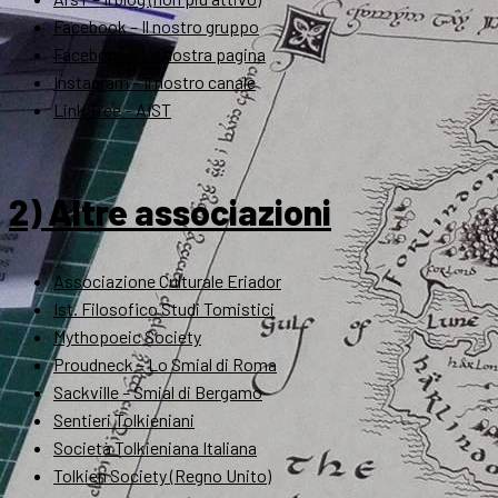
Facebook – Il nostro gruppo
Facebook – La nostra pagina
Instagram – Il nostro canale
Link Tree – AIST
2) Altre associazioni
Associazione Culturale Eriador
Ist. Filosofico Studi Tomistici
Mythopoeic Society
Proudneck – Lo Smial di Roma
Sackville – Smial di Bergamo
Sentieri Tolkieniani
Società Tolkieniana Italiana
Tolkien Society (Regno Unito)