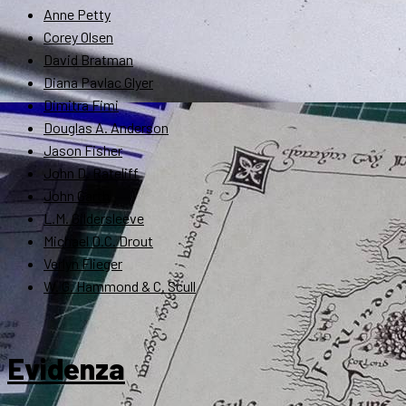
Anne Petty
Corey Olsen
David Bratman
Diana Pavlac Glyer
Dimitra Fimi
Douglas A. Anderson
Jason Fisher
John D. Rateliff
John Garth
L.M. Gildersleeve
Michael D.C. Drout
Verlyn Flieger
W. G. Hammond & C. Scull
Evidenza