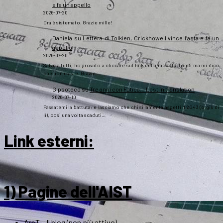
e fa un appello
2026-07-20
Ora è sistemato. Grazie mille!
Daniela
su
Lettera di Tolkien, Crickhowell vince l’asta e fa un
appello
2026-07-20
Salve a tutti, ho provato a cliccare sul link della raccolta fondi ma mi dice
che non esiste. Grazie
Gipsoteco
su
Tre anni con Fatica… Lost in translation
2026-07-10
Passatemi la battuta: e lasciamo che chi si lamenta aspetti il 2043 (o giù di
lì), così una volta scaduti…
Link esterni
:
1) Pagine dell'AIST
ArsT – Il blog (non più attivo)