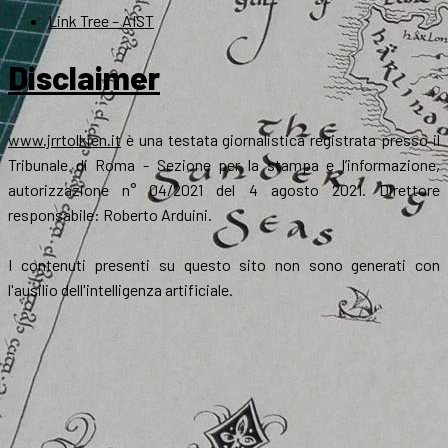
Link Tree – AIST
Disclaimer
www.jrrtolkien.it
è una testata giornalistica registrata presso il
Tribunale di Roma - Sezione per la stampa e l’informazione,
autorizzazione n° 04/2021 del 4 agosto 2021. Direttore
responsabile: Roberto Arduini.
I contenuti presenti su questo sito non sono generati con
l'ausilio dell'intelligenza artificiale.