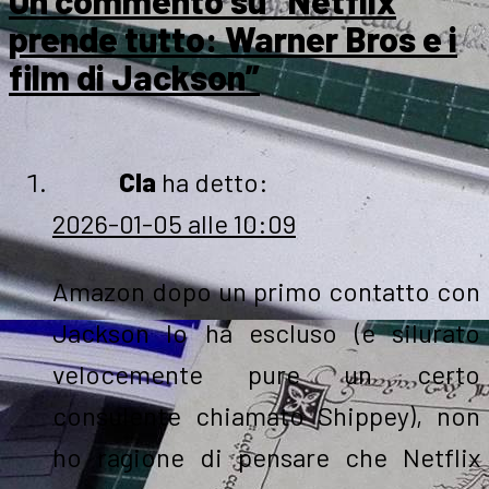
Un commento su “Netflix
prende tutto: Warner Bros e i
film di Jackson”
Cla
ha detto:
2026-01-05 alle 10:09
Amazon dopo un primo contatto con
Jackson lo ha escluso (e silurato
velocemente pure un certo
consulente chiamato Shippey), non
ho ragione di pensare che Netflix