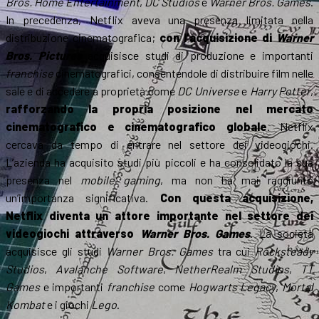
Bros. Home Entertainment
,
DC Studios
e
Warner Bros. Games
.
In precedenza, Netflix aveva una presenza limitata nella
distribuzione cinematografica;
con l’acquisizione di
Warner
Bros. Pictures
acquisisce studi di produzione e importanti
franchise
cinematografici, consentendole di distribuire film nelle
sale e di accedere a proprietà come
DC Universe
e
Harry Potter
,
rafforzando la propria posizione nel mercato
cinematografico e cinematografico globale
. Netflix
cercava da tempo di entrare nel settore dei videogiochi.
L’azienda ha acquisito studi più piccoli e ha consolidato la sua
presenza nel
mobile gaming
, ma non ha mai raggiunto
un’importanza significativa.
Con questa acquisizione,
Netflix diventa un attore importante nel settore dei
videogiochi attraverso
Warner Bros. Games
. La società
acquisisce gli studi
Warner Bros. Games
tra cui
Rocksteady
Studios
,
Avalanche Software
,
NetherRealm Studios
,
TT
Games
e importanti
franchise
come
Hogwarts Legacy
,
Mortal
Kombat
e i giochi
Lego
.