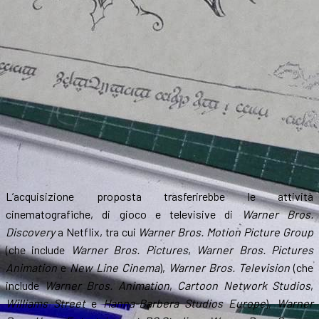
L’acquisizione proposta trasferirebbe le attività
cinematografiche, di gioco e televisive di
Warner Bros.
Discovery
a Netflix, tra cui
Warner Bros. Motion Picture Group
(che include
Warner Bros. Pictures
,
Warner Bros. Pictures
Animation
e
New Line Cinema
),
Warner Bros. Television
(che
include
Warner Bros. Animation
,
Cartoon Network Studios
,
Williams Street
e
Hanna-Barbera Studios Europe
),
Warner