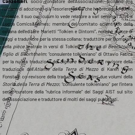
Canzonieri
, socio fondatore dell’Associazione, siciliano ma
romano di adozione; già Tesoriere nel CD che ha preceduto quello
uscente. Il suo curriculum lo vede relatore a vari seminari AIST a
Lucca Comics&Games; membro del comitato scientifico della
collana dell’editore Marietti “Tolkien e Dintorni”, nonché autore di
saggi e traduttore per la stessa collana; traduttore per Bompiani
della
pièce
teatrale in versi di Tolkien
Il Ritorno di Beorhtnoth
figlio di Beorhthelm
; “consulente tolkieniano” di Ottavio Fatica
per la nuova traduzione del
Signore degli Anelli
; revisore della
traduzione dell’
Atlante della Terra di Mezzo
di Karen Wynn
Fonstad; co-revisore della traduzione dei primi due volumi della
Storia della Terra di Mezzo
; “consulente tolkieniano” per l’intera
serie; curatore della “rubrica informale” dei Saggi AIST sul sito
dell’Associazione e traduttore di molti dei saggi pubblicati.