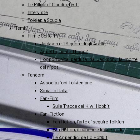
Le Pillole di Claudio Testi
Interviste
Tolkien a Scuola
Temi
Film e Serie-TV
Jackson e il Signore degli Anelli
Aspetta, qual è Thorin?
L’opportunità perduta da Jackson: la morte
dei nipoti
Fandom
Associazioni Tolkieniane
Smial in Italia
Fan-Film
Sulle Tracce dei Kiwi Hobbit
Fan-Fiction
Fan fiction, l’arte di seguire Tolkien
Fan fiction, il canone e le sue sfide
Le Appendici de Lo Hobbit