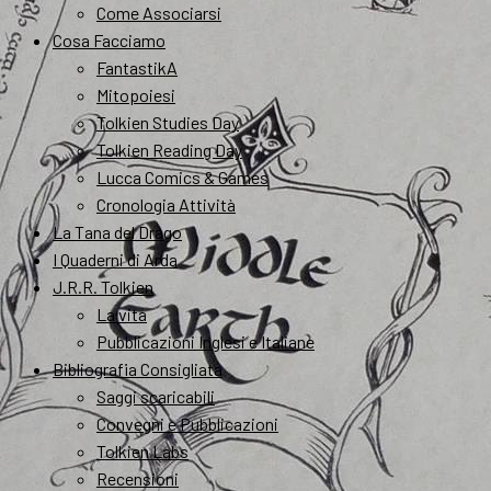
Come Associarsi
Cosa Facciamo
FantastikA
Mitopoiesi
Tolkien Studies Day
Tolkien Reading Day
Lucca Comics & Games
Cronologia Attività
La Tana del Drago
I Quaderni di Arda
J.R.R. Tolkien
La vita
Pubblicazioni Inglesi e Italiane
Bibliografia Consigliata
Saggi scaricabili
Convegni e Pubblicazioni
Tolkien Labs
Recensioni