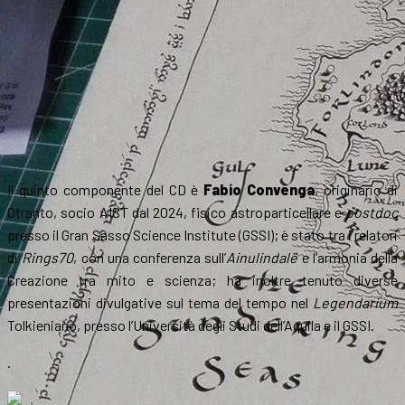
Il quinto componente del CD è
Fabio Convenga
, originario di
Otranto, socio AIST dal 2024, fisico astroparticellare e
postdoc
presso il Gran Sasso Science Institute (GSSI); è stato tra i relatori
di
Rings70
, con una conferenza sull’
Ainulindalë
e l’armonia della
Creazione tra mito e scienza; ha inoltre tenuto diverse
presentazioni divulgative sul tema del tempo nel
Legendarium
Tolkieniano, presso l’Università degli Studi dell’Aquila e il GSSI.
.