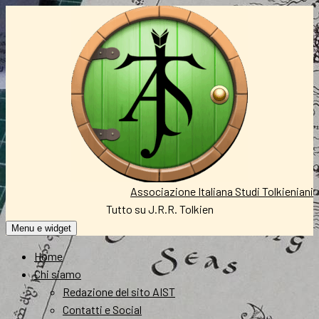
Vai
al
contenuto
Associazione Italiana Studi Tolkieniani
Tutto su J.R.R. Tolkien
Menu e widget
Home
Chi siamo
Redazione del sito AIST
Contatti e Social