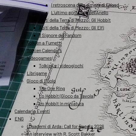
I retroscena della dimora di Elrond
L’ultimo portatore dell’Anello
Abiti della Terra di Mezzo: Gli Hobbit
Abiti della Terra di Mezzo: Gli Elfi
Il Signore del Fandom
Tolkien a Fumetti
Tolkien Calendars
Videogames
Tolkien e i videogiochi
Librigame
Gioco di Ruolo
The One Ring
Lo Hobbit (Gioco da Tavola)
Lo Hobbit in miniatura
Calendario Eventi
ENG
I Quaderni di Arda: Call for Papers 2026
An interview with R. Scott Bakker