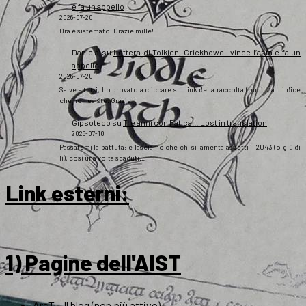
e fa un appello
2026-07-20
Ora è sistemato. Grazie mille!
Daniela
su
Lettera di Tolkien, Crickhowell vince l’asta e fa un
appello
2026-07-20
Salve a tutti, ho provato a cliccare sul link della raccolta fondi ma mi dice
che non esiste. Grazie
Gipsoteco
su
Tre anni con Fatica… Lost in translation
2026-07-10
Passatemi la battuta: e lasciamo che chi si lamenta aspetti il 2043 (o giù di
lì), così una volta scaduti…
Link esterni
:
1) Pagine dell'AIST
ArsT – Il blog (non più attivo)