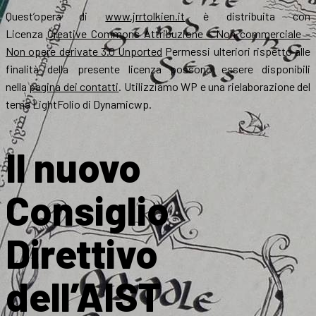
Quest’opera di
www.jrrtolkien.it
è distribuita con
Licenza
Creative Commons Attribuzione – Non commerciale –
Non opere derivate 3.0 Unported
Permessi ulteriori rispetto alle
finalità della presente licenza possono essere disponibili
nella
pagina dei contatti
. Utilizziamo WP e una rielaborazione del
tema LightFolio di Dynamicwp.
Il nuovo
Consiglio
Direttivo
dell’AIST