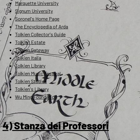
Marquette University
Signum University
Soronel's Home Page
The Encyclopedia of Arda
Tolkien Collector's Guide
Tolkien Estate
Tolkien Gateway
Tolkien Italia
Tolkien Library
Tolkien Music Festival
Tolkien Studies
Tolkien's Library
Wu Ming Foundation
4) Stanza dei Professori