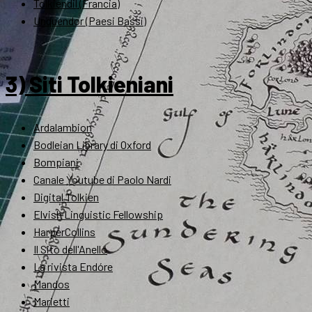
Tolkiendil (Francia)
Unquendor (Paesi Bassi)
3) Siti Tolkieniani
Ardalambion
Bodleian Library di Oxford
Bompiani
Canale Youtube di Paolo Nardi
Digital Tolkien
Elvish Linguistic Fellowship
HarperCollins
Il Sito dell'Anello
La rivista Endóre
Mandos
Marietti