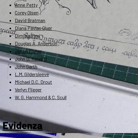
Anne Petty
Corey Olsen
David Bratman
Diana Pavlac Glyer
Dimitra Fimi
Douglas A. Anderson
Jason Fisher
John D. Rateliff
John Garth
L.M. Gildersleeve
Michael D.C. Drout
Verlyn Flieger
W. G. Hammond & C. Scull
Evidenza