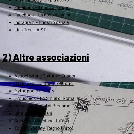
Facebook – Il nostro gruppo
Facebook – La nostra pagina
Instagram – Il nostro canale
Link Tree – AIST
2) Altre associazioni
Associazione Culturale Eriador
Ist. Filosofico Studi Tomistici
Mythopoeic Society
Proudneck – Lo Smial di Roma
Sackville – Smial di Bergamo
Sentieri Tolkieniani
Società Tolkieniana Italiana
Tolkien Society (Regno Unito)