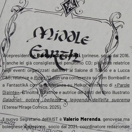
Vicepresidente è
Barbara Sanguineti
, torinese, socia dal 2016,
e anche lei già consigliera nel penultimo CD; più volte relatrice
negli eventi organizzati dall’AIST al Salone di Torino e a Lucca
C&G; relatrice a
Rings70
con una conferenza su Tom Bombadil e
a FantastikA con la conferenza su Melkor all’interno di
«Parole
Dipinte»
.
È inoltre curatrice e autrice dei testi del libro illustrato
Galadriel: potere, bellezza e leggenda dell’elfa suprema
(Eterea/Mirage Comics, 2025).
Il nuovo Segretario dell’AIST è
Valerio Merenda
, genovese ma
bolognese d’adozione, socio dal 2021, coordinatore redazionale