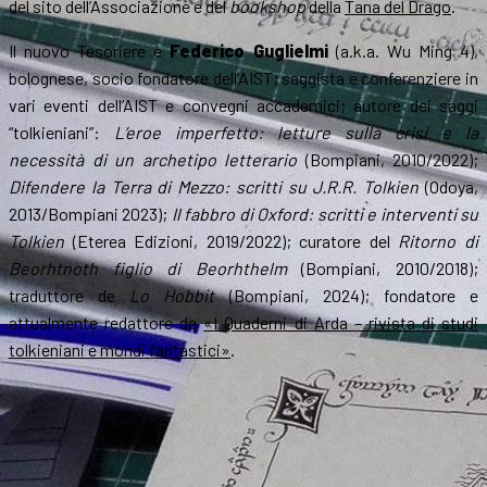
del sito dell’Associazione e del
bookshop
della
Tana del Drago
.
Il nuovo Tesoriere è
Federico Guglielmi
(a.k.a. Wu Ming 4),
bolognese, socio fondatore dell’AIST; saggista e conferenziere in
vari eventi dell’AIST e convegni accademici; autore dei saggi
“tolkieniani”:
L’eroe imperfetto: letture sulla crisi e la
necessità di un archetipo letterario
(Bompiani, 2010/2022);
Difendere la Terra di Mezzo: scritti su J.R.R. Tolkien
(Odoya,
2013/Bompiani 2023);
Il fabbro di Oxford: scritti e interventi su
Tolkien
(Eterea Edizioni, 2019/2022); curatore del
Ritorno di
Beorhtnoth figlio di Beorhthelm
(Bompiani, 2010/2018);
traduttore de
Lo Hobbit
(Bompiani, 2024); fondatore e
attualmente redattore de
«I Quaderni di Arda – rivista di studi
tolkieniani e mondi fantastici»
.