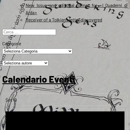
New Issue and editorial format for «I Quaderni di
Arda»
Receiver of a Tolkien’s letter discovered
Ricerca
per:
Categorie
Calendario Eventi
Set
19