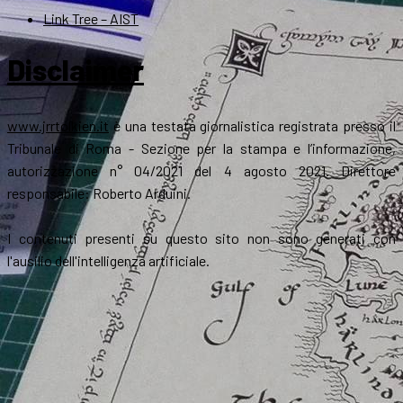
Link Tree – AIST
Disclaimer
www.jrrtolkien.it
è una testata giornalistica registrata presso il
Tribunale di Roma - Sezione per la stampa e l’informazione,
autorizzazione n° 04/2021 del 4 agosto 2021. Direttore
responsabile: Roberto Arduini.
I contenuti presenti su questo sito non sono generati con
l'ausilio dell'intelligenza artificiale.