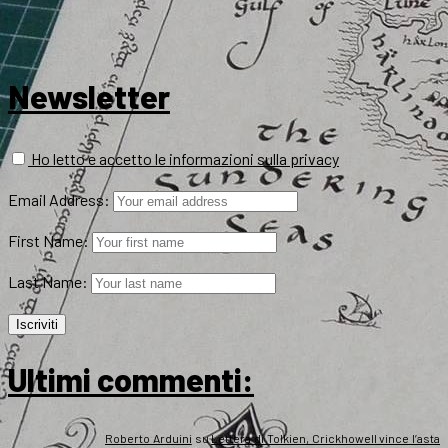
Newsletter
Ho letto e accetto le informazioni sulla privacy
Email Address:
First Name:
Last Name:
Ultimi commenti:
Roberto Arduini
su
Lettera di Tolkien, Crickhowell vince l’asta