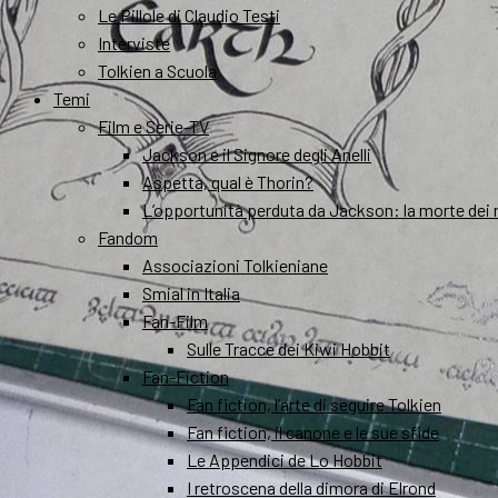
Le Pillole di Claudio Testi
Interviste
Tolkien a Scuola
Temi
Film e Serie-TV
Jackson e il Signore degli Anelli
Aspetta, qual è Thorin?
L’opportunità perduta da Jackson: la morte dei 
Fandom
Associazioni Tolkieniane
Smial in Italia
Fan-Film
Sulle Tracce dei Kiwi Hobbit
Fan-Fiction
Fan fiction, l’arte di seguire Tolkien
Fan fiction, il canone e le sue sfide
Le Appendici de Lo Hobbit
I retroscena della dimora di Elrond