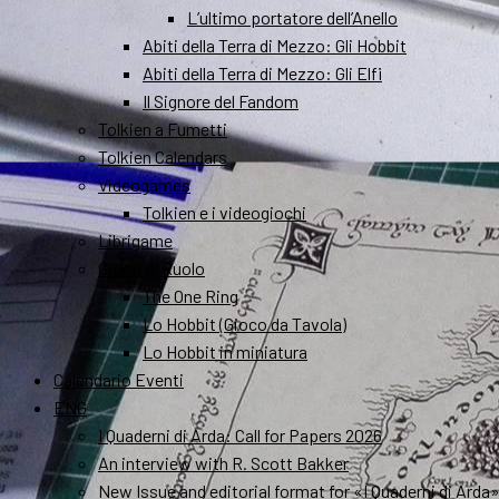
L’ultimo portatore dell’Anello
Abiti della Terra di Mezzo: Gli Hobbit
Abiti della Terra di Mezzo: Gli Elfi
Il Signore del Fandom
Tolkien a Fumetti
Tolkien Calendars
Videogames
Tolkien e i videogiochi
Librigame
Gioco di Ruolo
The One Ring
Lo Hobbit (Gioco da Tavola)
Lo Hobbit in miniatura
Calendario Eventi
ENG
I Quaderni di Arda: Call for Papers 2026
An interview with R. Scott Bakker
New Issue and editorial format for «I Quaderni di Arda