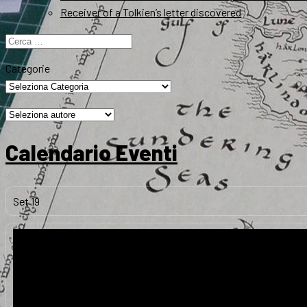
Receiver of a Tolkien’s letter discovered
Ricerca
per:
Categorie
Calendario Eventi
Set
19