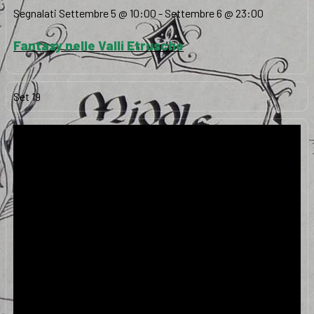
Segnalati
Settembre 5 @ 10:00
-
Settembre 6 @ 23:00
Fantasy nelle Valli Etrusche
Set
19