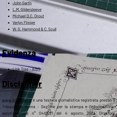
John Garth
L.M. Gildersleeve
Michael D.C. Drout
Verlyn Flieger
W. G. Hammond & C. Scull
Evidenza
Link Tree – AIST
Disclaimer
www.jrrtolkien.it
è una testata giornalistica registrata presso il
Tribunale di Roma - Sezione per la stampa e l’informazione,
autorizzazione n° 04/2021 del 4 agosto 2021. Direttore