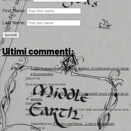
First Name:
Last Name:
Ultimi commenti:
Roberto Arduini
su
Lettera di Tolkien, Crickhowell vince l’asta
e fa un appello
2026-07-20
Ora è sistemato. Grazie mille!
Daniela
su
Lettera di Tolkien, Crickhowell vince l’asta e fa un
appello
2026-07-20
Salve a tutti, ho provato a cliccare sul link della raccolta fondi ma mi dice
che non esiste. Grazie
Gipsoteco
su
Tre anni con Fatica… Lost in translation
2026-07-10