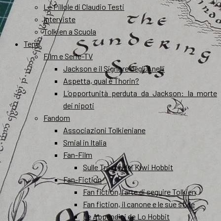
Le Pillole di Claudio Testi
Interviste
Tolkien a Scuola
Temi
Film e Serie-TV
Jackson e il Signore degli Anelli
Aspetta, qual è Thorin?
L’opportunità perduta da Jackson: la morte
dei nipoti
Fandom
Associazioni Tolkieniane
Smial in Italia
Fan-Film
Sulle Tracce dei Kiwi Hobbit
Fan-Fiction
Fan fiction, l’arte di seguire Tolkien
Fan fiction, il canone e le sue sfide
Le Appendici de Lo Hobbit