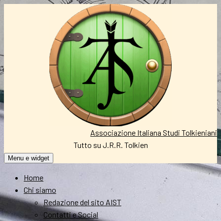
Vai
al
contenuto
Associazione Italiana Studi Tolkieniani
Tutto su J.R.R. Tolkien
Menu e widget
Home
Chi siamo
Redazione del sito AIST
Contatti e Social