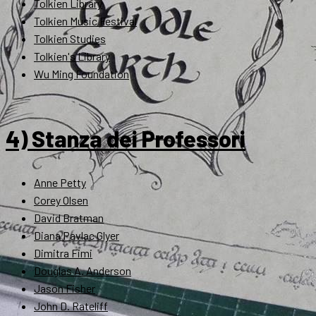
Tolkien Library
Tolkien Music Festival
Tolkien Studies
Tolkien's Library
Wu Ming Foundation
4) Stanza dei Professori
Anne Petty
Corey Olsen
David Bratman
Diana Pavlac Glyer
Dimitra Fimi
Douglas A. Anderson
Jason Fisher
John D. Rateliff