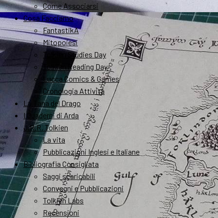
Come Associarsi
Cosa Facciamo
FantastikA
Mitopoiesi
Tolkien Studies Day
Tolkien Reading Day
Lucca Comics & Games
Cronologia Attività
La Tana del Drago
I Quaderni di Arda
J.R.R. Tolkien
La vita
Pubblicazioni Inglesi e Italiane
Bibliografia Consigliata
Saggi scaricabili
Convegni e Pubblicazioni
Tolkien Labs
Recensioni