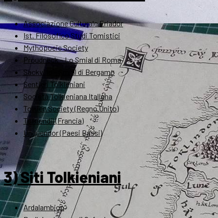
Associazione Culturale Eriador
Ist. Filosofico Studi Tomistici
Mythopoeic Society
Proudneck – Lo Smial di Roma
Sackville – Smial di Bergamo
Sentieri Tolkieniani
Società Tolkieniana Italiana
Tolkien Society (Regno Unito)
Tolkiendil (Francia)
Unquendor (Paesi Bassi)
3) Siti Tolkieniani
Ardalambion