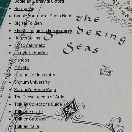
Bodleian Library di Oxford
Bompiani
Canale Youtube di Paolo Nardi
Digital Tolkien
Elvish Linguistic Fellowship
HarperCollins
Il Sito dell'Anello
La rivista Endóre
Mandos
Marietti
Marquette University
Signum University
Soronel's Home Page
The Encyclopedia of Arda
Tolkien Collector's Guide
Tolkien Estate
Tolkien Gateway
Tolkien Italia