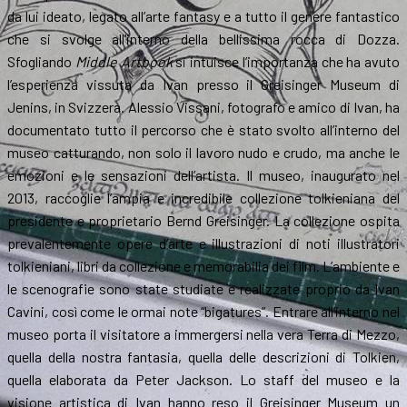
da lui ideato, legato all’arte fantasy e a tutto il genere fantastico
che si svolge all’interno della bellissima rocca di Dozza.
Sfogliando
Middle Artbook
si intuisce l’importanza che ha avuto
l’esperienza vissuta da Ivan presso il Greisinger Museum di
Jenins, in Svizzera. Alessio Vissani, fotografo e amico di Ivan, ha
documentato tutto il percorso che è stato svolto all’interno del
museo catturando, non solo il lavoro nudo e crudo, ma anche le
emozioni e le sensazioni dell’artista. Il museo, inaugurato nel
2013, raccoglie l’ampia e incredibile collezione tolkieniana del
presidente e proprietario Bernd Greisinger. La collezione ospita
prevalentemente opere d’arte e illustrazioni di noti illustratori
tolkieniani, libri da collezione e memorabilia dei film. L’ambiente e
le scenografie sono state studiate e realizzate proprio da Ivan
Cavini, così come le ormai note “bigatures”. Entrare all’interno nel
museo porta il visitatore a immergersi nella vera Terra di Mezzo,
quella della nostra fantasia, quella delle descrizioni di Tolkien,
quella elaborata da Peter Jackson. Lo staff del museo e la
visione artistica di Ivan hanno reso il Greisinger Museum un