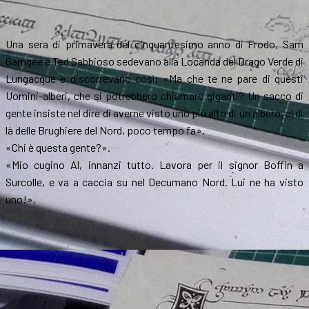
Una sera di primavera del cinquantesimo anno di Frodo, Sam
Gamgee e Ted Sabbioso sedevano alla Locanda del Drago Verde di
Lungacque e discorrevano così: «Ma che te ne pare di questi
Uomini-alberi, che si potrebbero chiamare giganti? Un sacco di
gente insiste nel dire di averne visto uno più alto di un albero, al di
là delle Brughiere del Nord, poco tempo fa».
«Chi è questa gente?».
«Mio cugino Al, innanzi tutto. Lavora per il signor Boffin a
Surcolle, e va a caccia su nel Decumano Nord. Lui ne ha visto
uno!».