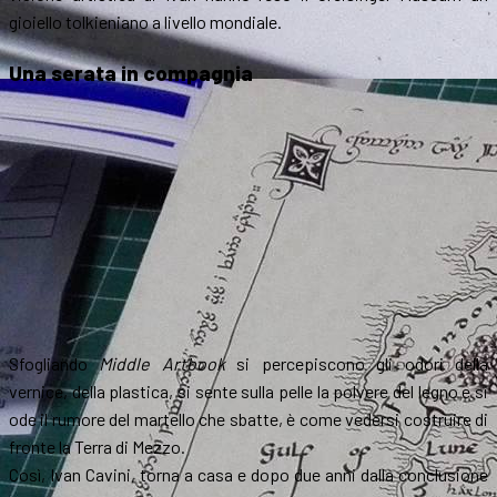
gioiello tolkieniano a livello mondiale.
Una serata in compagnia
Sfogliando
Middle Artbook
si percepiscono gli odori della
vernice, della plastica, si sente sulla pelle la polvere del legno e si
ode il rumore del martello che sbatte, è come vedersi costruire di
fronte la Terra di Mezzo.
Così, Ivan Cavini, torna a casa e dopo due anni dalla conclusione