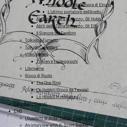
I retroscena della dimora di Elrond
L’ultimo portatore dell’Anello
Abiti della Terra di Mezzo: Gli Hobbit
Abiti della Terra di Mezzo: Gli Elfi
Il Signore del Fandom
Tolkien a Fumetti
Tolkien Calendars
Videogames
Tolkien e i videogiochi
Librigame
Gioco di Ruolo
The One Ring
Lo Hobbit (Gioco da Tavola)
Lo Hobbit in miniatura
Calendario Eventi
ENG
I Quaderni di Arda: Call for Papers 2026
An interview with R. Scott Bakker