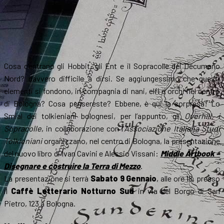
Cosa c’entrano gli Hobbit, gli Ent e il Sopracolle del Decumano
Nord? davvero difficile a dirsi. Se aggiungessimo che questi
elementi si fondono, in compagnia di nani, elfi e orchi nel centro
di Bologna? Cosa pensereste? Ebbene, è qui la sorpresa! Lo
Smial dei tolkieniani bolognesi, per l’appunto, gli
Overhill, i
Sopracolle
, in collaborazione con l’
Associazione Italiana Studi
Tolkieniani
organizzano, nel centro di Bologna, la presentazione
del nuovo libro di Ivan Cavini e Alessio Vissani:
Middle Artbook –
Disegnare e costruire la Terra di Mezzo
.
La presentazione si terrà
Sabato 9 Gennaio
, alle ore 18, presso
il
Caffè Letterario Notturno Sud
in via del Borgo di San
Pietro, 123 a Bologna.