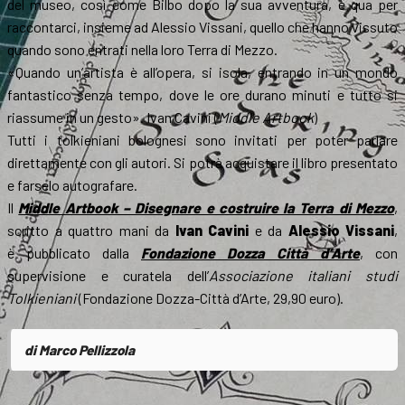
del museo, così come Bilbo dopo la sua avventura, è qua per
raccontarci, insieme ad Alessio Vissani, quello che hanno vissuto
quando sono entrati nella loro Terra di Mezzo.
«Quando un’artista è all’opera, si isola, entrando in un mondo
fantastico senza tempo, dove le ore durano minuti e tutto si
riassume in un gesto». Ivan Cavini (
Middle Artbook
)
Tutti i tolkieniani bolognesi sono invitati per poter parlare
direttamente con gli autori. Si potrà acquistare il libro presentato
e farselo autografare.
Il
Middle Artbook – Disegnare e costruire la Terra di Mezzo
,
scritto a quattro mani da
Ivan Cavini
e da
Alessio Vissani
,
è pubblicato dalla
Fondazione Dozza Città d’Arte
, con
supervisione e curatela dell’
Associazione italiani studi
Tolkieniani
(Fondazione Dozza-Città d’Arte, 29,90 euro).
di Marco Pellizzola