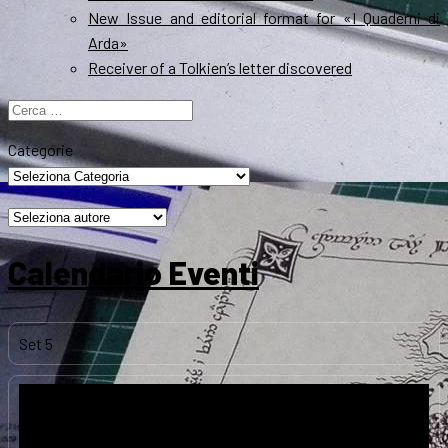
New Issue and editorial format for «I Quaderni di
Arda»
Receiver of a Tolkien’s letter discovered
Ricerca
per:
Categorie
Calendario Eventi
Set
5