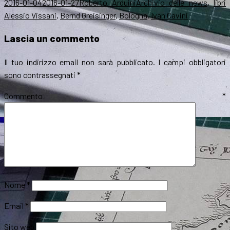
Scritto
Autore
Categorie
T
2016-01-04
2016-01-27
Roberto Arduini
Archivio delle news
,
libri
il
Alessio Vissani
,
Bernd Greisinger
,
Bologna
,
Ivan Cavini
Lascia un commento
Il tuo indirizzo email non sarà pubblicato.
I campi obbligatori
sono contrassegnati
*
Commento
*
Nome
*
Email
*
Sito web