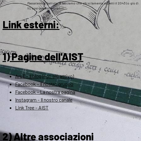
Passatemi la battuta: e lasciamo che chi si lamenta aspetti il 2043 (o giù di
lì), così una volta scaduti…
Link esterni
:
1) Pagine dell'AIST
ArsT – Il blog (non più attivo)
Facebook – Il nostro gruppo
Facebook – La nostra pagina
Instagram – Il nostro canale
Link Tree – AIST
2) Altre associazioni