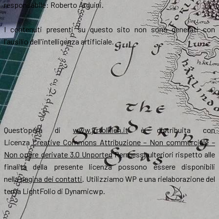
responsabile: Roberto Arduini.
I contenuti presenti su questo sito non sono generati con
l'ausilio dell'intelligenza artificiale.
Quest’opera di
www.jrrtolkien.it
è distribuita con
Licenza
Creative Commons Attribuzione – Non commerciale –
Non opere derivate 3.0 Unported
Permessi ulteriori rispetto alle
finalità della presente licenza possono essere disponibili
nella
pagina dei contatti
. Utilizziamo WP e una rielaborazione del
tema LightFolio di Dynamicwp.