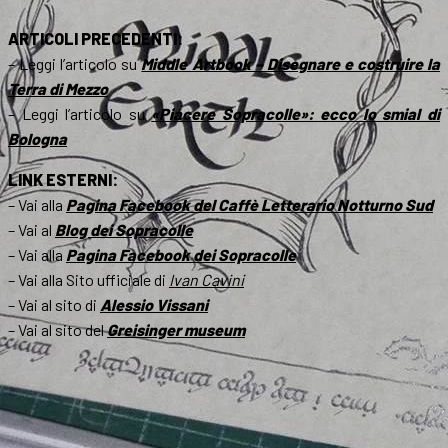
ARTICOLI PRECEDENTI:
– Leggi l’articolo su
Middle Artbook – Disegnare e costruire la
Terra di Mezzo
– Leggi l’articolo su
«Piacere Sopracolle»: ecco lo smial di
Bologna
LINK ESTERNI:
– Vai alla
Pagina Facebook del Caffè Letterario Notturno Sud
– Vai al
Blog dei Sopracolle
– Vai alla
Pagina Facebook dei Sopracolle
– Vai alla Sito ufficiale di
Ivan Cavini
– Vai al sito di
Alessio Vissani
– Vai al sito del
Greisinger museum