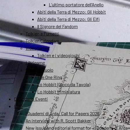
L’ultimo portatore dell’Anello
Abiti della Terra di Mezzo: Gli Hobbit
Abiti della Terra di Mezzo: Gli Elfi
Il Signore del Fandom
Tolkien a Fumetti
Tolkien Calendars
Videogames
Tolkien e i videogiochi
Librigame
Gioco di Ruolo
The One Ring
Lo Hobbit (Gioco da Tavola)
Lo Hobbit in miniatura
Calendario Eventi
ENG
I Quaderni di Arda: Call for Papers 2026
An interview with R. Scott Bakker
New Issue and editorial format for «I Quaderni di Arda