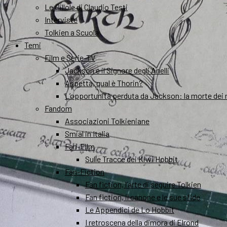
Le Pillole di Claudio Testi
Interviste
Tolkien a Scuola
Temi
Film e Serie-TV
Jackson e il Signore degli Anelli
Aspetta, qual è Thorin?
L’opportunità perduta da Jackson: la morte dei 
Fandom
Associazioni Tolkieniane
Smial in Italia
Fan-Film
Sulle Tracce dei Kiwi Hobbit
Fan-Fiction
Fan fiction, l’arte di seguire Tolkien
Fan fiction, il canone e le sue sfide
Le Appendici de Lo Hobbit
I retroscena della dimora di Elrond