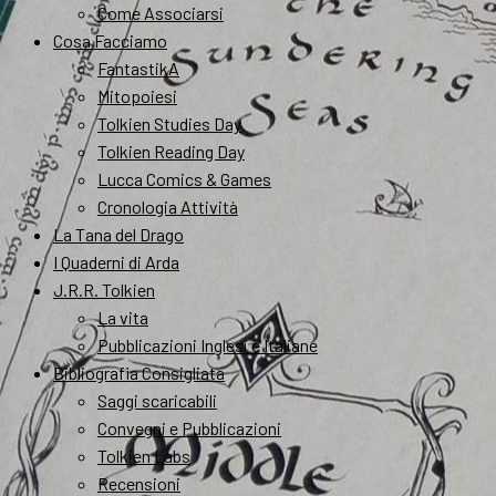
Come Associarsi
Cosa Facciamo
FantastikA
Mitopoiesi
Tolkien Studies Day
Tolkien Reading Day
Lucca Comics & Games
Cronologia Attività
La Tana del Drago
I Quaderni di Arda
J.R.R. Tolkien
La vita
Pubblicazioni Inglesi e Italiane
Bibliografia Consigliata
Saggi scaricabili
Convegni e Pubblicazioni
Tolkien Labs
Recensioni