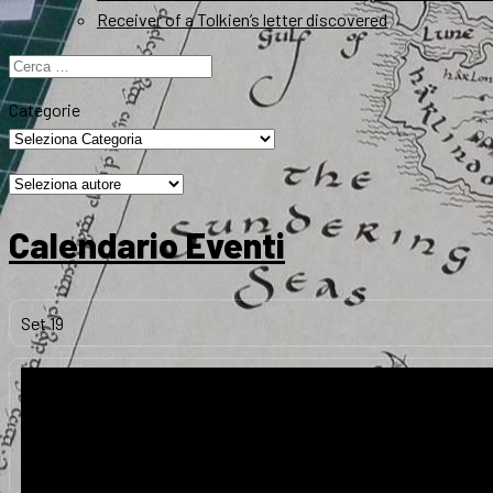
Receiver of a Tolkien’s letter discovered
Ricerca
per:
Categorie
Calendario Eventi
Set
19