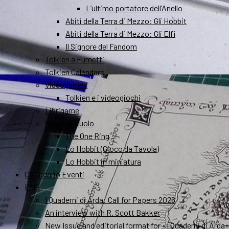
L’ultimo portatore dell’Anello
Abiti della Terra di Mezzo: Gli Hobbit
Abiti della Terra di Mezzo: Gli Elfi
Il Signore del Fandom
Tolkien a Fumetti
Tolkien Calendars
Videogames
Tolkien e i videogiochi
Librigame
Gioco di Ruolo
The One Ring
Lo Hobbit (Gioco da Tavola)
Lo Hobbit in miniatura
Calendario Eventi
ENG
I Quaderni di Arda: Call for Papers 2026
An interview with R. Scott Bakker
New Issue and editorial format for «I Quaderni di Arda