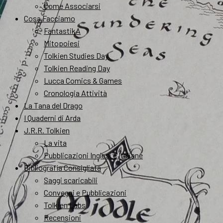
Come Associarsi
Cosa Facciamo
FantastikA
Mitopoiesi
Tolkien Studies Day
Tolkien Reading Day
Lucca Comics & Games
Cronologia Attività
La Tana del Drago
I Quaderni di Arda
J.R.R. Tolkien
La vita
Pubblicazioni Inglesi e Italiane
Bibliografia Consigliata
Saggi scaricabili
Convegni e Pubblicazioni
Tolkien Labs
Recensioni