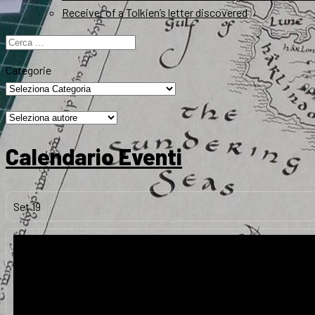
Receiver of a Tolkien’s letter discovered
Ricerca
per:
Categorie
Calendario Eventi
Set
19