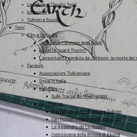
Le Pillole di Claudio Testi
Interviste
Tolkien a Scuola
Temi
Film e Serie-TV
Jackson e il Signore degli Anelli
Aspetta, qual è Thorin?
L’opportunità perduta da Jackson: la morte dei 
Fandom
Associazioni Tolkieniane
Smial in Italia
Fan-Film
Sulle Tracce dei Kiwi Hobbit
Fan-Fiction
Fan fiction, l’arte di seguire Tolkien
Fan fiction, il canone e le sue sfide
Le Appendici de Lo Hobbit
I retroscena della dimora di Elrond