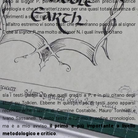
poco al signor P, perché scritti con una ben precisa matrice
ideologia e che si caratterizzano per una quasi totale assenza di
riferimenti a studi critici;
– all’altro estremo vi sono testi che piaceranno poco sia al signor
C che al signor P, ma molto al signor N, i quali invece citano
sia i testi graditi a C che quelli graditi a P, e in più citano degli
studi su Tolkien. Ebbene in questo tipo di testi sono apparsi
recentemente i lavori di Carmine Costabile, Mauro Toninelli e
Ivano Sassanelli. Questo testo è l’ultimo in ordine cronologico,
ma è a mio avviso
il primo e più importante a livello
metodologico e critico
.