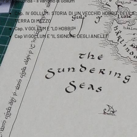
Parte Seconda – Il Vangelo di Gollum
Cap. IV GOLLUM: STORIA DI UN VECCHIO HOBBIT DELLA
TERRA DI MEZZO
Cap. V GOLLUM E “LO HOBBIT”
Cap VI GOLLUM E “IL SIGNORE DEGLI ANELLI”