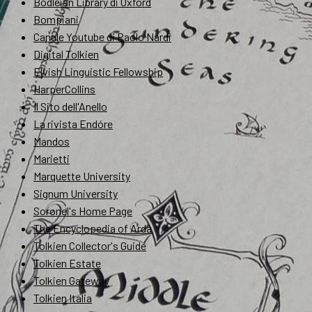
Bodleian Library di Oxford
Bompiani
Canale Youtube di Paolo Nardi
Digital Tolkien
Elvish Linguistic Fellowship
HarperCollins
Il Sito dell'Anello
La rivista Endóre
Mandos
Marietti
Marquette University
Signum University
Soronel's Home Page
The Encyclopedia of Arda
Tolkien Collector's Guide
Tolkien Estate
Tolkien Gateway
Tolkien Italia