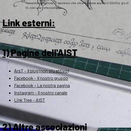
Passatemi la battuta: e lasciamo che chi si lamenta aspetti il 2043 (o giù di
lì), così una volta scaduti…
Link esterni
:
1) Pagine dell'AIST
ArsT – Il blog (non più attivo)
Facebook – Il nostro gruppo
Facebook – La nostra pagina
Instagram – Il nostro canale
Link Tree – AIST
2) Altre associazioni