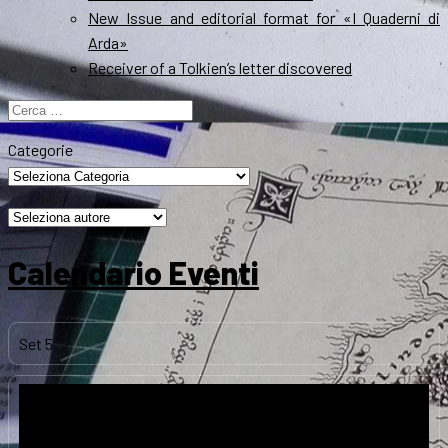
New Issue and editorial format for «I Quaderni di
Arda»
Receiver of a Tolkien’s letter discovered
Ricerca
per:
Categorie
Calendario Eventi
Set
5