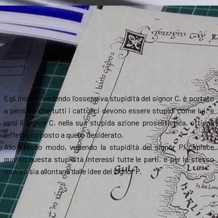
Egli inoltre, vedendo l’ossessiva stupidità del signor C, è portato
a pensare che tutti i cattolici devono essere stupidi come lui: e
così il signor C, nella sua stupida azione proselitistica, ottiene
l’effetto opposto a quello desiderato.
Allo stesso modo, vedendo la stupidità del signor P, capisce
quanto questa stupidità interessi tutte le parti, e per lo stesso
motivo sia allontana dalle idee del signor P.