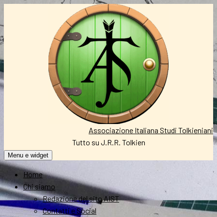
Vai
al
contenuto
Associazione Italiana Studi Tolkieniani
Tutto su J.R.R. Tolkien
Menu e widget
Home
Chi siamo
Redazione del sito AIST
Contatti e Social