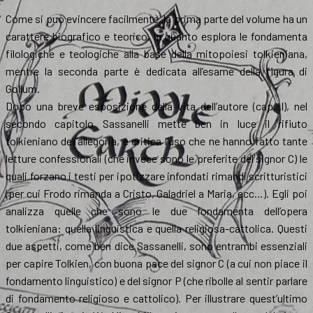
Come si può evincere facilmente, la prima parte del volume ha un
carattere biografico e teorico, in quanto esplora le fondamenta
filologiche e teologiche alla base della mitopoiesi tolkieniana,
mentre la seconda parte è dedicata all’esame della figura di
Gollum.
Dopo una breve esposizione della vita dell’autore (cap. I), nel
secondo capitolo Sassanelli mette ben in luce il rifiuto
tolkieniano dell’allegoria, e critica l’uso che ne hanno fatto tante
letture confessionali (che invece sono le preferite del signor C) le
quali forzano i testi per ipotizzare infondati rimandi scritturistici
(per cui Frodo rimanda a Cristo, Galadriel a Maria, ecc…). Egli poi
analizza quelle che sono le due fondamenta dell’opera
tolkieniana: quella linguistica e quella religiosa-cattolica. Questi
due aspetti, come ben dice Sassanelli, sono entrambi essenziali
per capire Tolkien, con buona pace del signor C (a cui non piace il
fondamento linguistico) e del signor P (che ribolle al sentir parlare
di fondamento religioso e cattolico). Per illustrare quest’ultimo