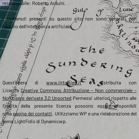
responsabile: Roberto Arduini.
I contenuti presenti su questo sito non sono generati con
l'ausilio dell'intelligenza artificiale.
Quest’opera di
www.jrrtolkien.it
è distribuita con
Licenza
Creative Commons Attribuzione – Non commerciale –
Non opere derivate 3.0 Unported
Permessi ulteriori rispetto alle
finalità della presente licenza possono essere disponibili
nella
pagina dei contatti
. Utilizziamo WP e una rielaborazione del
tema LightFolio di Dynamicwp.