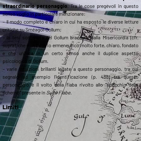
straordinario personaggio
. Tra le cose pregevoli in questo
senso voglio in particolare menzionare:
– Il modo completo e chiaro in cui ha esposto le diverse letture
critiche su Sméagol-Gollum;
– la tesi sostenuta del Gollum braccato dalla Misericordia (cfr.
supra), che è un criterio ermeneutico molto forte, chiaro, fondato
e che unifica in un certo senso anche il duplice aspetto
psicologico di Gollum.
– varie intuizioni brillanti legate a questo personaggio, tra cui
segnalo ad esempio l’identificazione (p. 488) tra questo
personaggio è il volto della fiaba rivolto allo “specchio dello
scherno” presente in
Sulle Fiabe
.
Limiti