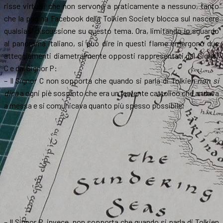
risse virtuali che non servono a praticamente a nessuno, tanto
che la pagina Facebook della Tolkien Society blocca sul nascere
qualsiasi discussione su questo tema. Ora, limitando lo sguardo
al panorama italiano, si può dire in questi flame emergono due
atteggiamenti diametralmente opposti rappresentati dal Signor
C e dal Signor P:
– Il Signor C non sopporta che quando si parla di Tolkien
non si
dica
a ogni piè sospinto che era un fervente cattolico che andava
a messa e si comunicava quanto più spesso possibile.
– Il Signor P, invece, non sopporta che quando si parla di Tolkien