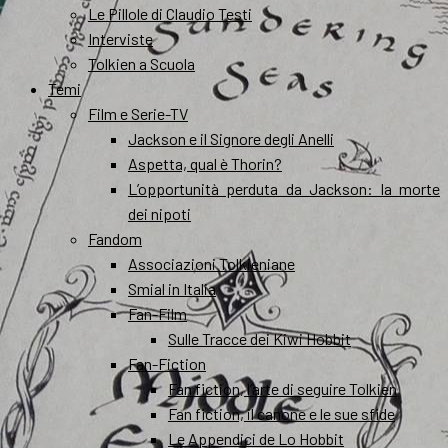
Le Pillole di Claudio Testi
Interviste
Tolkien a Scuola
Temi
Film e Serie-TV
Jackson e il Signore degli Anelli
Aspetta, qual è Thorin?
L’opportunità perduta da Jackson: la morte
dei nipoti
Fandom
Associazioni Tolkieniane
Smial in Italia
Fan-Film
Sulle Tracce dei Kiwi Hobbit
Fan-Fiction
Fan fiction, l’arte di seguire Tolkien
Fan fiction, il canone e le sue sfide
Le Appendici de Lo Hobbit