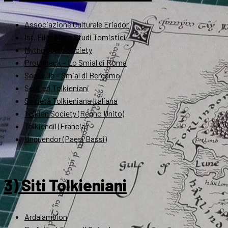
Associazione Culturale Eriador
Ist. Filosofico Studi Tomistici
Mythopoeic Society
Proudneck – Lo Smial di Roma
Sackville – Smial di Bergamo
Sentieri Tolkieniani
Società Tolkieniana Italiana
Tolkien Society (Regno Unito)
Tolkiendil (Francia)
Unquendor (Paesi Bassi)
3) Siti Tolkieniani
Ardalambion