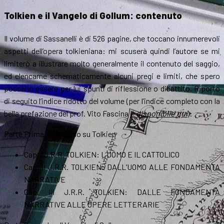
Tolkien e il Vangelo di Gollum: contenuto
Il volume di Sassanelli è di 526 pagine, che toccano innumerevoli
aspetti dell’opera tolkieniana: mi scuserà quindi l’autore se mi
limiterò a illustrare molto generalmente il contenuto del saggio,
ed elencarne schematicamente alcuni pregi e limiti, che spero
possano essere per lui spunti di riflessione o dibattito.
Riporto
di seguito l’indice ridotto del volume (per l’indice completo con la
bella prefazione del prof. Vito Fascina
è disponibile qui
):
Parte Prima – Discorso su Tolkien
Cap. I J.R.R. TOLKIEN: L’UOMO E IL CATTOLICO
Cap. II J.R.R. TOLKIEN: DALL’UOMO ALLE FONDAMENTA
NARRATIVE
Cap. III J.R.R. TOLKIEN: DALLE FONDAMENTA
NARRATIVE ALLE OPERE
LETTERARIE