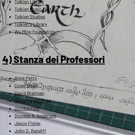
Tolkien Library
Tolkien Music Festival
Tolkien Studies
Tolkien's Library
Wu Ming Foundation
4) Stanza dei Professori
Anne Petty
Corey Olsen
David Bratman
Diana Pavlac Glyer
Dimitra Fimi
Douglas A. Anderson
Jason Fisher
John D. Rateliff