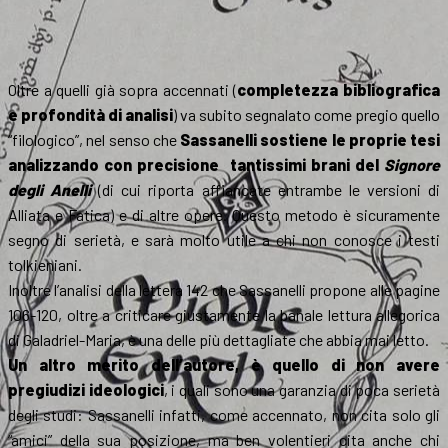
Oltre a quelli già sopra accennati (
completezza bibliografica
e profondità di analisi
) va subito segnalato come pregio quello
“filologico”, nel senso che
Sassanelli sostiene le proprie tesi
analizzando con precisione
tantissimi brani del
Signore
degli Anelli
(di cui riporta affiancate entrambe le versioni di
Alliata e Fatica) e di altre opere. Questo metodo è sicuramente
segno di serietà, e sarà molto utile a chi non conosce i testi
tolkieniani.
Inoltre l’analisi della lettera 142 che Sassanelli propone alle pagine
106-120, oltre a criticare giustamente la banale lettura allegorica
di Galadriel-Maria, è una delle più dettagliate che abbia mai letto.
Un altro merito dell’autore, è quello di non avere
pregiudizi ideologici
, i quali sono una garanzia di poca serietà
degli studi: Sassanelli infatti, come accennato, non cita solo gli
“amici” della sua posizione, ma ben volentieri cita anche chi