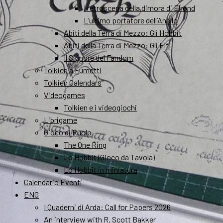
I retroscena della dimora di Elrond
L’ultimo portatore dell’Anello
Abiti della Terra di Mezzo: Gli Hobbit
Abiti della Terra di Mezzo: Gli Elfi
Il Signore del Fandom
Tolkien a Fumetti
Tolkien Calendars
Videogames
Tolkien e i videogiochi
Librigame
Gioco di Ruolo
The One Ring
Lo Hobbit (Gioco da Tavola)
Lo Hobbit in miniatura
Calendario Eventi
ENG
I Quaderni di Arda: Call for Papers 2026
An interview with R. Scott Bakker