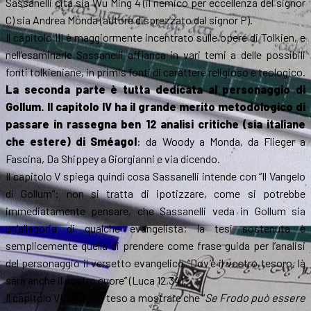
Sassanelli cita sia Wu Ming 4 (il nemico per eccellenza del signor
C) sia Andrea Monda (autore disprezzato dal signor P).
Il capitolo III è maggiormente incentrato sulle opere di Tolkien, e
nell’esaminarle Sassanelli affianca in vari temi a delle possibili
fonti tolkieniane, in primis fonti di carattere religioso e teologico.
La seconda parte è tutta dedicata al personaggio di
Gollum. Il capitolo IV ha il grande merito metodologico di
passare in rassegna ben 12 analisi critiche (sia italiane
che estere) di Sméagol
: da Woody a Monda, da Flieger a
Fascina, Da Shippey a Giorgianni e via dicendo.
Il capitolo V spiega quindi cosa Sassanelli intende con “Il Vangelo
di Gollum”: non si tratta di ipotizzare, come si potrebbe
immediatamente pensare, che Sassanelli veda in Gollum sia
un’allegoria di qualche evangelista; la tesi sostenuta è
semplicemente quella di prendere come frase guida per l’analisi
del personaggio il versetto evangelico “Dov’è il vostro tesoro, là
sarà anche il vostro cuore” (Luca 12,34).
Il capitolo VI, infine, è teso a mostrare che “
Se Frodo può essere