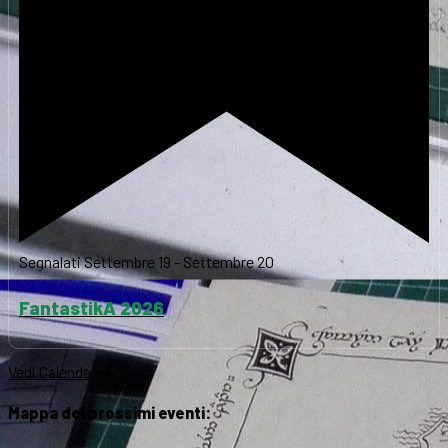
Segnalati
Settembre 19
-
Settembre 20
FantastikA 2026
Vedi Calendario
Mappa dei prossimi eventi: