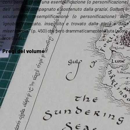
considerato come una esemplificazione (o personificazione)
dell’ ‘umile accompagnato e sostenuto dalla grazia’, Gollum è
sicuramente l’esemplificazione (o personificazione) dell’
‘ignobile ricercato, inseguito e trovato dalla pietà e dalla
misericordia’
” (p. 450) che però drammaticamente rifiuta (come
fece Giuda).
Pregi del volume