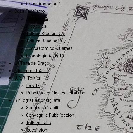
Come Associarsi
Cosa Facciamo
FantastikA
Mitopoiesi
Tolkien Studies Day
Tolkien Reading Day
Lucca Comics & Games
Cronologia Attività
La Tana del Drago
I Quaderni di Arda
J.R.R. Tolkien
La vita
Pubblicazioni Inglesi e Italiane
Bibliografia Consigliata
Saggi scaricabili
Convegni e Pubblicazioni
Tolkien Labs
Recensioni