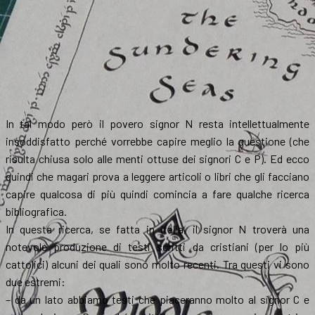
In tal modo però il povero signor N resta intellettualmente
insoddisfatto perché vorrebbe capire meglio la questione (che
risulta chiusa solo alle menti ottuse dei signori C e P). Ed ecco
quindi che magari prova a leggere articoli o libri che gli facciano
capire qualcosa di più quindi comincia a fare qualche ricerca
bibliografica.
In questa ricerca, se fatta in Italia, il signor N troverà una
notevole produzione di testi scritti da cristiani (per lo più
cattolici) alcuni dei quali sono molto recenti. Tra questi vi sono
due estremi:
– da un lato abbiamo testi che piaceranno molto al signor C e