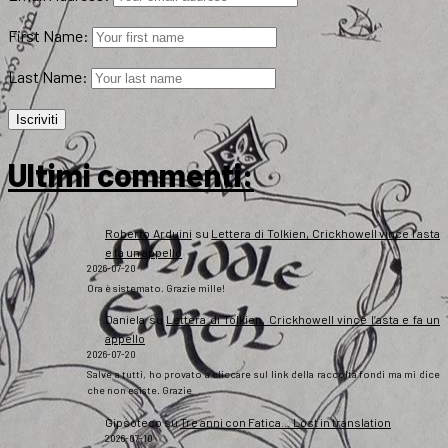
First Name:
Last Name:
Ultimi commenti:
Roberto Arduini
su
Lettera di Tolkien, Crickhowell vince l’asta
e fa un appello
2026-07-20
Ora è sistemato. Grazie mille!
Daniela
su
Lettera di Tolkien, Crickhowell vince l’asta e fa un
appello
2026-07-20
Salve a tutti, ho provato a cliccare sul link della raccolta fondi ma mi dice
che non esiste. Grazie
Gipsoteco
su
Tre anni con Fatica… Lost in translation
2026-07-10