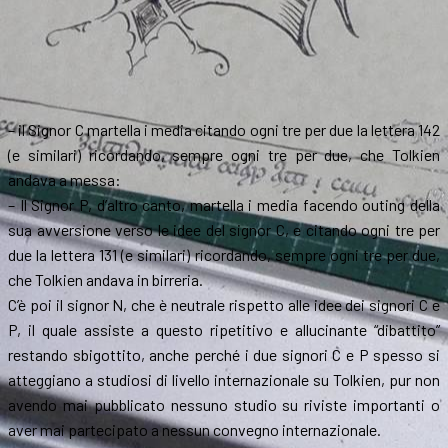
– il Signor C martella i media citando ogni tre per due la lettera 142
(e similari) ricordando, sempre ogni tre per due, che Tolkien
andava a messa:
– Il Signor P, d’altro canto, martella i media facendo outing della
sua avversione verso le idee del signor C, e citando ogni tre per
due la lettera 131 (e similari) ricordando, sempre ogni tre per due,
che Tolkien andava in birreria.
C’è poi il signor N, che è neutrale rispetto alle idee dei signori C e
P, il quale assiste a questo ripetitivo e allucinante “dibattito”
restando sbigottito, anche perché i due signori C e P spesso si
atteggiano a studiosi di livello internazionale su Tolkien, pur non
avendo mai pubblicato nessuno studio su riviste importanti o
aver mai partecipato a nessun convegno internazionale.