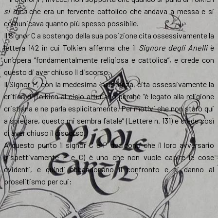
si dica
che era un fervente cattolico che andava a messa e si
comunicava quanto più spesso possibile.
Il Signor C a sostengo della sua posizione cita ossessivamente la
lettera 142 in cui Tolkien afferma che il
Signore degli Anelli
è
un’opera “fondamentalmente religiosa e cattolica”, e crede con
questo di aver chiuso il discorso.
Il Signor P, con la medesima insistenza, cita ossessivamente la
critica di Tolkien al ciclo arturiano perché “è legato alla religione
cristiana e ne parla esplicitamente. Per motivi che non starò qui
a spiegare, questo mi sembra fatale” (Lettere n. 131) e crede così
di aver chiuso il discorso.
A questo punto il signor C e P decidono che il loro avversario
(rispettivamente P e C) è uno che non vuole capire le cose
evidenti, e quindi abbandonano il confronto e si danno al
proselitismo per cui: