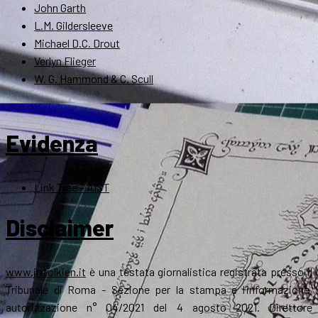
John Garth
L.M. Gildersleeve
Michael D.C. Drout
Verlyn Flieger
W. G. Hammond & C. Scull
Evidenza
Link Tree – AIST
Disclaimer
www.jrrtolkien.it
è una testata giornalistica registrata presso il
Tribunale di Roma - Sezione per la stampa e l’informazione,
autorizzazione n° 04/2021 del 4 agosto 2021. Direttore