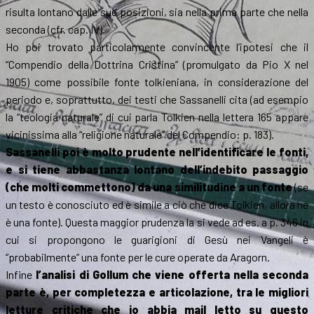
risulta lontano dalle sue posizioni, sia nella prima parte che nella
seconda (cfr. cap. IV).
Ho poi trovato particolarmente convincente l’ipotesi che il
“Compendio della Dottrina Cristina” (promulgato da Pio X nel
1905) come possibile fonte tolkieniana, in considerazione del
periodo e, soprattutto, dei testi che Sassanelli cita (ad esempio
la “teologia naturale” di cui parla Tolkien nella lettera 165 appare
vicinissima alla “religione naturale” del Compendio: p. 183).
Sassanelli poi è molto prudente nell’identificare le fonti,
e si tiene abbastanza lontano dell’indebito passaggio
(che molti commettono) da una similitudine a un fonte
(se
un testo è conosciuto ed è simile a ciò che dice Tolkien, allora ne
è una fonte). Questa maggior prudenza la si vede ad es. a p. 346 in
cui si propongono le guarigioni di Gesù nei Vangeli è
“probabilmente” una fonte per le cure operate da Aragorn.
Infine
l’analisi di Gollum che viene offerta nella seconda
parte è, per completezza e articolazione, tra le migliori
letture critiche che io abbia mail letto su questo