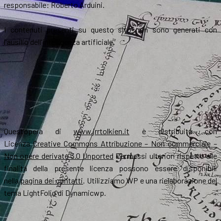
responsabile: Roberto Arduini.
I contenuti presenti su questo sito non sono generati con
l'ausilio dell'intelligenza artificiale.
Quest’opera di
www.jrrtolkien.it
è distribuita con
Licenza
Creative Commons Attribuzione – Non commerciale –
Non opere derivate 3.0 Unported
Permessi ulteriori rispetto alle
finalità della presente licenza possono essere disponibili
nella
pagina dei contatti
. Utilizziamo WP e una rielaborazione del
tema LightFolio di Dynamicwp.