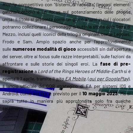
mobile
competitivo con “sistemi di raccolta” (leggasi elementi
gatcha/lootbox) e un focus sul potenziamento delle proprie
unità: il titolo si presenta come un gioco a turni in cui i giocatori
potranno collezionare i personaggi di tutta la storia della Terra di
Mezzo, inclusi quelli iconici della trilogia originale, come Legolas,
Frodo e Sam. Ampio spazio anche per l’approfondimento
sulle
numerose modalità di gioco
accessibili sin dall’apertura
dei server, oltre ai focus sulle razze interpretabili, sulle fazioni da
affrontare e sulle storie dei singoli eroi. La
fase di pre-
registrazione
a
Lord of the Rings Heroes of Middle-Earth
si è
aperta il 7 aprile, tramite il
sito EA Mobile
. (
qui per GooglePlay
).
Il lancio ufficiale del GDR strategico di EA per sistemi iOS e
Android, come scritto, è previsto per il
10 maggio 2023
. Ma si
saprà tutto in maniera più approfondita solo fra qualche
settimana.