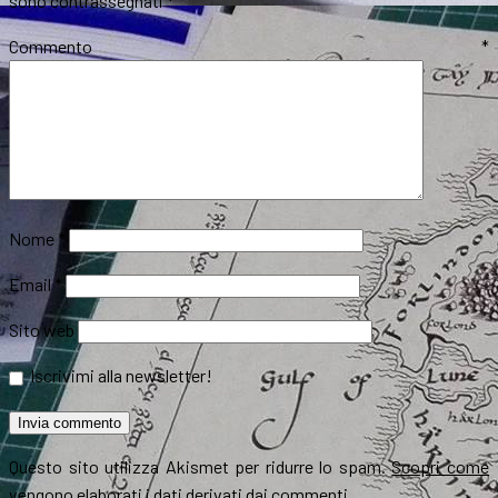
sono contrassegnati
*
Commento
*
Nome
*
Email
*
Sito web
Iscrivimi alla newsletter!
Questo sito utilizza Akismet per ridurre lo spam.
Scopri come
vengono elaborati i dati derivati dai commenti
.