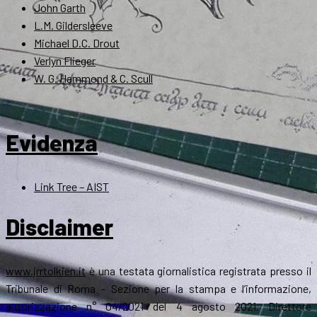
John Garth
L.M. Gildersleeve
Michael D.C. Drout
Verlyn Flieger
W. G. Hammond & C. Scull
Evidenza
Link Tree – AIST
Disclaimer
www.jrrtolkien.it
è una testata giornalistica registrata presso il
Tribunale di Roma - Sezione per la stampa e l’informazione,
autorizzazione n° 04/2021 del 4 agosto 2021. Direttore