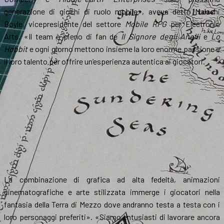
generazione di giochi di ruolo mobile», aveva detto Malachi
Boyle, vicepresidente del settore
Mobile RPG
per Electronic
Arts. «Il team è pieno di fan de
Il Signore degli Anelli
e
Lo
Hobbit
e ogni giorno mettono insieme la loro enorme passione e
il loro talento per offrire un’esperienza autentica ai giocatori.
La combinazione di grafica ad alta fedeltà, animazioni
cinematografiche e arte stilizzata immerge i giocatori nella
fantasia della Terra di Mezzo dove andranno testa a testa con i
loro personaggi preferiti». «Siamo entusiasti di lavorare ancora