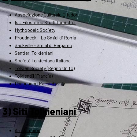
Associazione Culturale Eriador
Ist. Filosofico Studi Tomistici
Mythopoeic Society
Proudneck – Lo Smial di Roma
Sackville – Smial di Bergamo
Sentieri Tolkieniani
Società Tolkieniana Italiana
Tolkien Society (Regno Unito)
Tolkiendil (Francia)
Unquendor (Paesi Bassi)
3) Siti Tolkieniani
Ardalambion