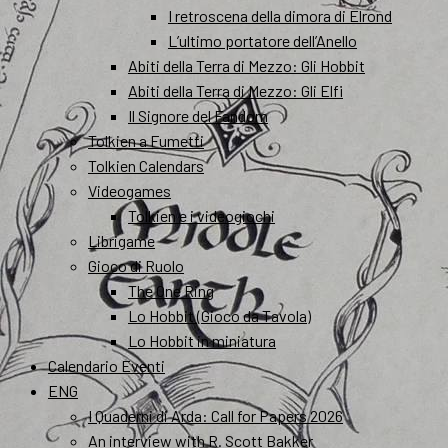
I retroscena della dimora di Elrond
L’ultimo portatore dell’Anello
Abiti della Terra di Mezzo: Gli Hobbit
Abiti della Terra di Mezzo: Gli Elfi
Il Signore del Fandom
Tolkien a Fumetti
Tolkien Calendars
Videogames
Tolkien e i videogiochi
Librigame
Gioco di Ruolo
The One Ring
Lo Hobbit (Gioco da Tavola)
Lo Hobbit in miniatura
Calendario Eventi
ENG
I Quaderni di Arda: Call for Papers 2026
An interview with R. Scott Bakker