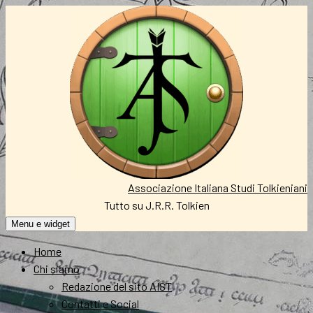
Vai
al
contenuto
Associazione Italiana Studi Tolkieniani
Tutto su J.R.R. Tolkien
Menu e widget
Home
Chi siamo
Redazione del sito AIST
Contatti e Social