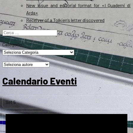
New Issue and editorial format for «I Quaderni di
Arda»
Receiver of a Tolkien’s letter discovered
Ricerca
per:
Categorie
Calendario Eventi
Set
5