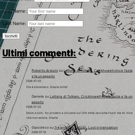
First Name:
Last Name:
Ultimi commenti:
Roberto Arduini
su
Lettera di Tolkien, Crickhowell vince l’asta
e fa un appello
2026-07-20
Ora è sistemato. Grazie mille!
Daniela
su
Lettera di Tolkien, Crickhowell vince l’asta e fa un
appello
2026-07-20
Salve a tutti, ho provato a cliccare sul link della raccolta fondi ma mi dice
che non esiste. Grazie
Gipsoteco
su
Tre anni con Fatica… Lost in translation
2026-07-10