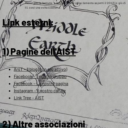
Passatemi la battuta: e lasciamo che chi si lamenta aspetti il 2043 (o giù di
lì), così una volta scaduti…
Link esterni
:
1) Pagine dell'AIST
ArsT – Il blog (non più attivo)
Facebook – Il nostro gruppo
Facebook – La nostra pagina
Instagram – Il nostro canale
Link Tree – AIST
2) Altre associazioni