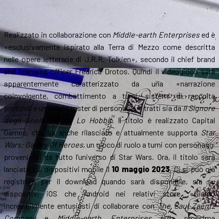
Realizzato in collaborazione con
Middle-earth Enterprises
ed è
«esclusivamente ispirato alla Terra di Mezzo come descritta
nelle opere letterarie di J.R.R. Tolkien», secondo il chief brand
and licensing officer Fredrica Drotos. Quindi il videogioco sarà
apparentemente caratterizzato da una «narrazione
coinvolgente, combattimento a turni, sistemi di raccolta
profondi e un ampio roster di personaggi», tratti sia da
Il Signore
degli Anelli
che da
Lo Hobbit
. Il titolo è realizzato Capital
Games, che ha anche rilasciato e attualmente supporta
Star
Wars: Galaxy Of Heroes
, un gioco di ruolo a turni con personaggi
provenienti da tutto l’universo di Star Wars. Ora, il titolo sarà
lanciato sui dispositivi mobile il
10 maggio 2023
. Ci si può già
registrare per il download quando sarà disponibile, sia su
dispositivi iOS che Android nei relativi store. «Siamo
incredibilmente entusiasti di collaborare con
The Saul Zaentz
Company
e
Middle-earth Enterprises
sulla prossima