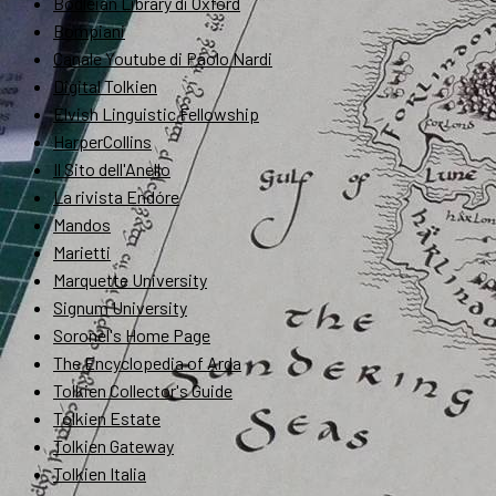
Bodleian Library di Oxford
Bompiani
Canale Youtube di Paolo Nardi
Digital Tolkien
Elvish Linguistic Fellowship
HarperCollins
Il Sito dell'Anello
La rivista Endóre
Mandos
Marietti
Marquette University
Signum University
Soronel's Home Page
The Encyclopedia of Arda
Tolkien Collector's Guide
Tolkien Estate
Tolkien Gateway
Tolkien Italia