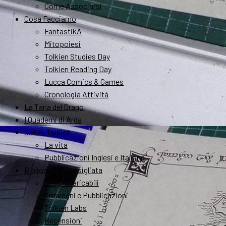
Come Associarsi
Cosa Facciamo
FantastikA
Mitopoiesi
Tolkien Studies Day
Tolkien Reading Day
Lucca Comics & Games
Cronologia Attività
La Tana del Drago
I Quaderni di Arda
J.R.R. Tolkien
La vita
Pubblicazioni Inglesi e Italiane
Bibliografia Consigliata
Saggi scaricabili
Convegni e Pubblicazioni
Tolkien Labs
Recensioni