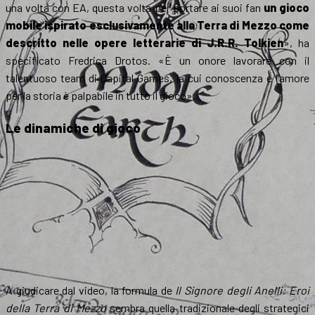
una volta con EA, questa volta per portare ai suoi fan
un gioco
mobile ispirato esclusivamente alla Terra di Mezzo come
descritto nelle opere letterarie di J.R.R. Tolkien
», ha
specificato Fredrica Drotos. «È un onore lavorare con il
talentuoso team di Capital Games, la cui conoscenza e l’amore
per la storia è palpabile in tutto il gioco».
Le dinamiche di gioco
A giudicare dal video, la formula de
Il Signore degli Anelli: Eroi
della Terra di Mezzo
sembra quella tradizionale degli strategici