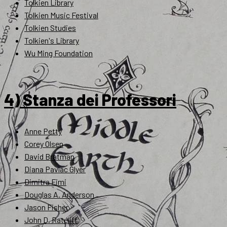
Tolkien Library
Tolkien Music Festival
Tolkien Studies
Tolkien's Library
Wu Ming Foundation
4) Stanza dei Professori
Anne Petty
Corey Olsen
David Bratman
Diana Pavlac Glyer
Dimitra Fimi
Douglas A. Anderson
Jason Fisher
John D. Rateliff