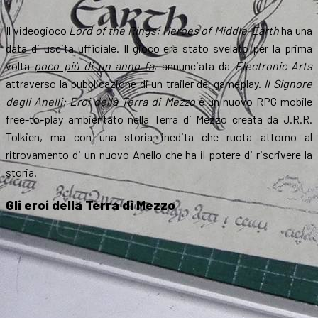
Il videogioco
Lord of the Rings: Heroes of Middle-Earth
ha una
data di uscita ufficiale. Il gioco era stato svelato per la prima
volta
poco più di un anno fa
, annunciata da
Electronic Arts
attraverso la pubblicazione di un trailer del gameplay.
Il Signore
degli Anelli: Eroi della Terra di Mezzo
è un nuovo RPG mobile
free-to-play ambientato nella Terra di Mezzo creata da J.R.R.
Tolkien, ma con una storia inedita che ruota attorno al
ritrovamento di un nuovo Anello che ha il potere di riscrivere la
storia.
Gli eroi della Terra di Mezzo