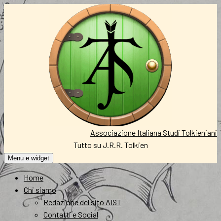
Vai
al
contenuto
Associazione Italiana Studi Tolkieniani
Tutto su J.R.R. Tolkien
Menu e widget
Home
Chi siamo
Redazione del sito AIST
Contatti e Social