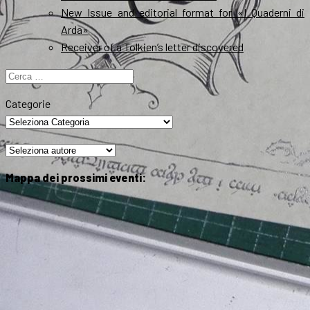
New Issue and editorial format for «I Quaderni di
Arda»
Receiver of a Tolkien’s letter discovered
Ricerca
per:
Categorie
Mappa dei prossimi eventi: