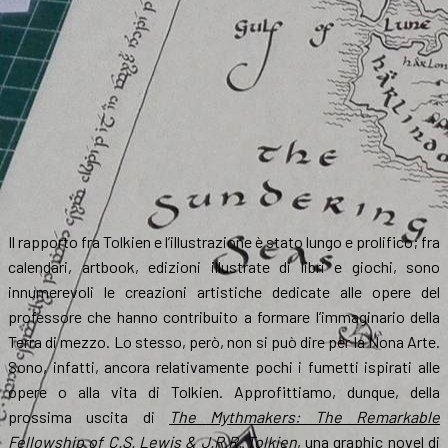
settembre
Il rapporto fra Tolkien e l’illustrazione è stato lungo e prolifico; fra
calendari, artbook, edizioni illustrate di libri e giochi, sono
innumerevoli le creazioni artistiche dedicate alle opere del
professore che hanno contribuito a formare l’immaginario della
Terra di mezzo. Lo stesso, però, non si può dire per la Nona Arte.
Sono, infatti, ancora relativamente pochi i fumetti ispirati alle
opere o alla vita di Tolkien. Approfittiamo, dunque, della
prossima uscita di
The Mythmakers: The Remarkable
Fellowship of C.S. Lewis & J.R.R. Tolkien
, una graphic novel di