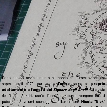
Dopo questo avvicinamento al mondo del fumetto, occorre
aspettare il 1979 per avere
l’unico vero e proprio
adattamento a fumetti del
Signore degli Anelli
.
Sulla scia
del film di Bakshi, uscito l’anno precedente, vengono infatti
pubblicati 3 volumi sceneggiati dall’americano
Nicola “
Nick”