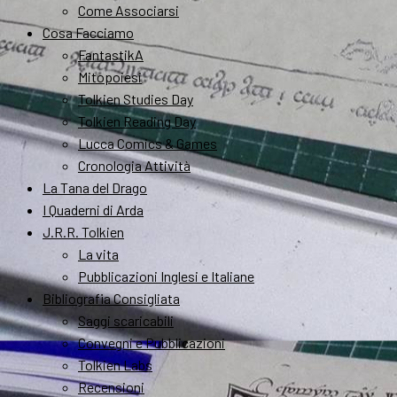
Come Associarsi
Cosa Facciamo
FantastikA
Mitopoiesi
Tolkien Studies Day
Tolkien Reading Day
Lucca Comics & Games
Cronologia Attività
La Tana del Drago
I Quaderni di Arda
J.R.R. Tolkien
La vita
Pubblicazioni Inglesi e Italiane
Bibliografia Consigliata
Saggi scaricabili
Convegni e Pubblicazioni
Tolkien Labs
Recensioni