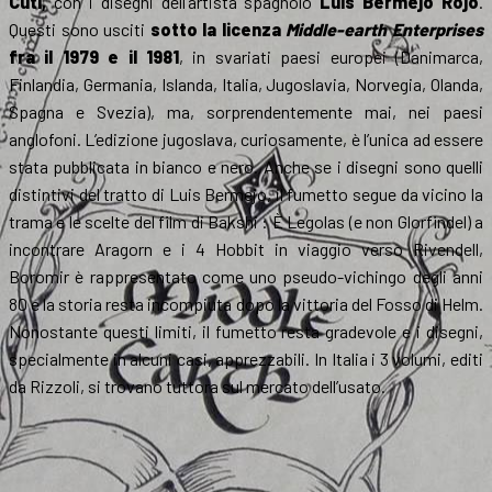
Cuti,
con i disegni dell’artista spagnolo
Luis Bermejo Rojo
.
Questi sono usciti
sotto la licenza
Middle-earth Enterprises
fra il 1979 e il 1981
, in svariati paesi europei (Danimarca,
Finlandia, Germania, Islanda, Italia, Jugoslavia, Norvegia, Olanda,
Spagna e Svezia), ma, sorprendentemente mai, nei paesi
anglofoni. L’edizione jugoslava, curiosamente, è l’unica ad essere
stata pubblicata in bianco e nero. Anche se i disegni sono quelli
distintivi del tratto di Luis Bermejo, il fumetto segue da vicino la
trama e le scelte del film di Bakshi : È Legolas (e non Glorfindel) a
incontrare Aragorn e i 4 Hobbit in viaggio verso Rivendell,
Boromir è rappresentato come uno pseudo-vichingo degli anni
80 e la storia resta incompiuta dopo la vittoria del Fosso di Helm.
Nonostante questi limiti, il fumetto resta gradevole e i disegni,
specialmente in alcuni casi, apprezzabili. In Italia i 3 volumi, editi
da Rizzoli, si trovano tuttora sul mercato dell’usato.