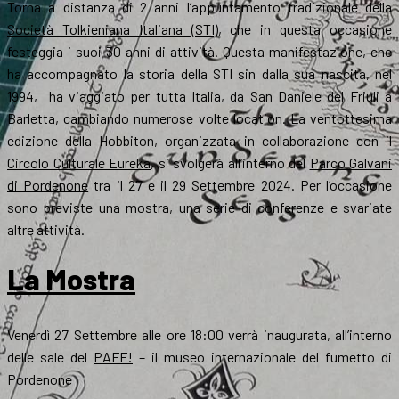
Torna a distanza di 2 anni l’appuntamento tradizionale della
Società Tolkieniana Italiana (STI)
, che in questa occasione
festeggia i suoi 30 anni di attività. Questa manifestazione, che
ha accompagnato la storia della STI sin dalla sua nascita, nel
1994, ha viaggiato per tutta Italia, da San Daniele del Friuli a
Barletta, cambiando numerose volte location. La ventottesima
edizione della Hobbiton, organizzata in collaborazione con il
Circolo Culturale Eureka
, si svolgerà all’interno del
Parco Galvani
di Pordenone
tra il 27 e il 29 Settembre 2024. Per l’occasione
sono previste una mostra, una serie di conferenze e svariate
altre attività.
La Mostra
Venerdì 27 Settembre alle ore 18:00 verrà inaugurata, all’interno
delle sale del
PAFF!
– il museo internazionale del fumetto di
Pordenone