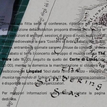
Oltre ad una fitta serie di conferenze, riportate nel seguito,
questa edizione della Hobbiton proporrà diverse attività, fra le
quali esibizioni di armigeri, sessioni di gioco di ruolo, esibizioni di
danza medioevale e la gara “Costumi di Arda” (Sabato alle 15.30).
Inoltre, entrambe le giornate saranno chiuse da concerti; la sera
del sabato si terrà il concerto del gruppo di musica celtica
The
Shire
(alle 18:00), seguito da quello dei
Corte di Lunas
(alle
20:00), mentre la domenica la manifestazione si chiuderà con
l’esibizione dei
Lingalad
“Voci dalla Terra di Mezzo – Viaggio in
musica nel mondo di Tolkien”
(alle 17.15)
.
Il
programma completo
è disponbile sul sito degli organizzatori.
Per maggiori informazioni sulla mostra visitate la pagina
dedicata.