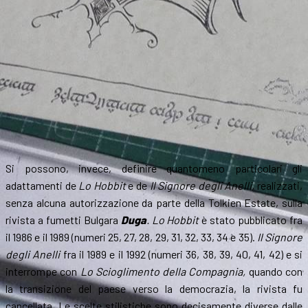
Si possono, invece, definire quantomeno particolari gli
adattamenti de
Lo Hobbit
e de
Il
Signore degli Anelli,
realizzati,
senza alcuna autorizzazione da parte della Tolkien Estate, sulla
rivista a fumetti Bulgara
Duga
. Lo Hobbit
è stato pubblicato fra
il 1986 e il 1989 (numeri 25, 27, 28, 29, 31, 32, 33, 34 e 35).
Il Signore
degli Anelli
fra il 1989 e il 1992 (numeri 36, 38, 39, 40, 41, 42) e si
interrompe con
Lo Scioglimento della Compagnia,
quando con
la transizione del paese verso la democrazia, la rivista fu
cancellata. Le scelte stilistiche sono decisamente diverse dalle