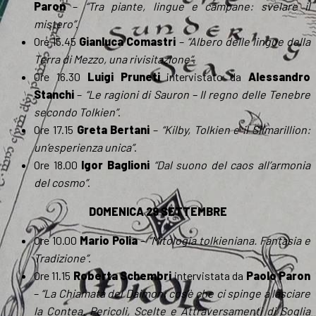
Paron
–
“Tra piante, lingue e campane: svelare il
mistero”
.
Ore 15.45
Gianluca Comastri
–
“Albero delle lingue della
Terra di Mezzo, una rivisitazione”
.
Ore 16.30
Luigi Pruneti
intervistato da
Alessandro
Stanchi
–
“Le ragioni di Sauron – Il regno delle Tenebre
secondo Tolkien”
.
Ore 17.15
Greta Bertani
–
“Kilby, Tolkien e il Silmarillion:
un’esperienza unica”
.
Ore 18.00
Igor Baglioni
“Dal suono del caos all’armonia
del cosmo”
.
DOMENICA 29 SETTEMBRE
Ore 10.00
Mario Polia
–
“Mitologia tolkieniana. Fantasia e
Tradizione”
.
Ore 11.15
Roberta Schembri
intervistata da
Paolo Paron
–
“La Chiamata del Daimon: cos’è che ci spinge a lasciare
la Contea. Pericoli, Scelte e Attraversamenti di Soglia