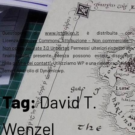
Quest’opera di
www.jrrtolkien.it
è distribuita con
Licenza
Creative Commons Attribuzione – Non commerciale –
Non opere derivate 3.0 Unported
Permessi ulteriori rispetto alle
finalità della presente licenza possono essere disponibili
nella
pagina dei contatti
. Utilizziamo WP e una rielaborazione del
tema LightFolio di Dynamicwp.
Tag:
David T.
Wenzel