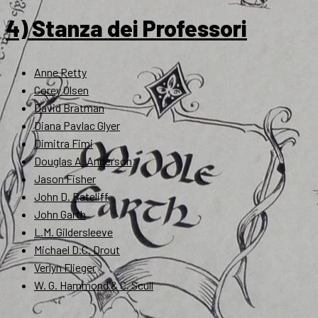
4) Stanza dei Professori
Anne Petty
Corey Olsen
David Bratman
Diana Pavlac Glyer
Dimitra Fimi
Douglas A. Anderson
Jason Fisher
John D. Rateliff
John Garth
L.M. Gildersleeve
Michael D.C. Drout
Verlyn Flieger
W. G. Hammond & C. Scull