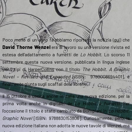
Poco meno di un anno fa abbiamo riportato la notizia (
qui
) che
David Thorne Wenzel
era al lavoro su una versione rivista ed
estesa dell’adattamento a fumetti de
Lo Hobbit
. Lo scorso 11
settembre questa nuova versione, pubblicata in lingua inglese
per i tipi di
HarperCollins
con il titolo
The Hobbit. A Graphic
Novel – Revised and Expanded
[ISBN: ‎ 9780008694401], è
finalmente giunta sugli scaffali delle librerie.
Il 15 Ottobre è uscita anche in italia una nuova edizione, per la
prima volta anche in digitale, de
Lo Hobbit a fumetti.
Per
l’occasione il titolo è stato cambiato da Bompiani in
Lo Hobbit.
Graphic Novel
[ISBN: 9788830153806]
.
Curiosamente, però, la
nuova edizione italiana non adotta le nuove tavole di Wenzel, ma