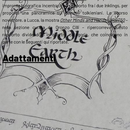
impronta biografica incentrata sul rapporto fra i due Inklings, per
proporre una panoramica sui fumetti tolkieniani. Lo scorso
novembre, a Lucca, la mostra
Other Minds and Hands: JRRT50
–
nella sezione curata da Oronzo Cilli – ripercorreva questo
rapporto dividendolo in quattro categorie, che coincidono in
parte con le seguenti qui riportate.
Adattamenti