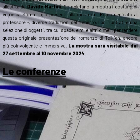
allestita da
Davide Martini
. Completano la mostra i costumi di
Veronica Stima – già presenti alla mostra di Roma dedicata al
professore -, diverse traduzioni del fumetto, libri illustrati e una
selezione di oggetti, tra cui spade, elmi e altri cimeli, per rendere
questa originale presentazione del romanzo di Tolkien, ancora
più coinvolgente e immersiva.
La mostra sarà visitabile dal
27 settembre al 10 novembre 2024
.
Le conferenze