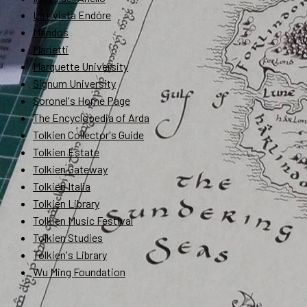
La rivista Endóre
Mandos
Marietti
Marquette University
Signum University
Soronel's Home Page
The Encyclopedia of Arda
Tolkien Collector's Guide
Tolkien Estate
Tolkien Gateway
Tolkien Italia
Tolkien Library
Tolkien Music Festival
Tolkien Studies
Tolkien's Library
Wu Ming Foundation