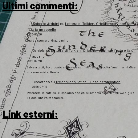
Ultimi commenti:
Roberto Arduini
su
Lettera di Tolkien, Crickhowell vince l’asta
e fa un appello
2026-07-20
Ora è sistemato. Grazie mille!
Daniela
su
Lettera di Tolkien, Crickhowell vince l’asta e fa un
appello
2026-07-20
Salve a tutti, ho provato a cliccare sul link della raccolta fondi ma mi dice
che non esiste. Grazie
Gipsoteco
su
Tre anni con Fatica… Lost in translation
2026-07-10
Passatemi la battuta: e lasciamo che chi si lamenta aspetti il 2043 (o giù di
lì), così una volta scaduti…
Link esterni
: