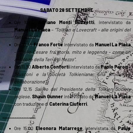
SABATO 28 SETTEMBRE
Ore 10.00
Adriano Monti Buzzetti
, intervistato da
Manuel La Placa
–
“Tolkien e Lovecraft – alle origini del
fantastico”
Ore 10.45
Franco Forte
intervistato da
Manuel La Placa
–
“Giulio Cesare fra storia, mito e leggenda – come un
antico re della Terra di Mezzo”.
Ore 11.30
Alberto Conforti
intervistato da
Paolo Paron
–
“Rusconi e la Società Tolkieniana: una produttiva
collaborazione”
.
Ore 12.15
Saluto del Presidente della Tolkien Society
Inglese
,
Shaun Gunner
intervistato da
Manuel La Placa
con traduzione di
Caterina Ciuferri
.
______________
Ore 15.00
Eleonora Matarrese
intervistata da
Paolo