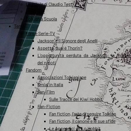
Le Pillole di Claudio Testi
Interviste
Tolkien a Scuola
Temi
Film e Serie-TV
Jackson e il Signore degli Anelli
Aspetta, qual è Thorin?
L’opportunità perduta da Jackson: la morte
dei nipoti
Fandom
Associazioni Tolkieniane
Smial in Italia
Fan-Film
Sulle Tracce dei Kiwi Hobbit
Fan-Fiction
Fan fiction, l’arte di seguire Tolkien
Fan fiction, il canone e le sue sfide
Le Appendici de Lo Hobbit