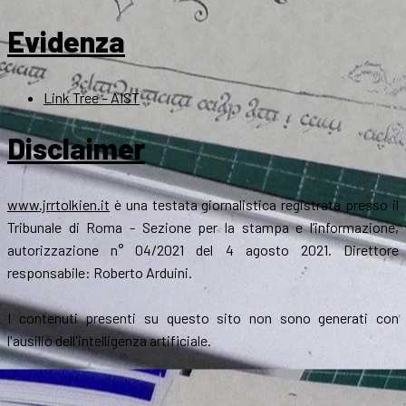
Evidenza
Link Tree – AIST
Disclaimer
www.jrrtolkien.it
è una testata giornalistica registrata presso il
Tribunale di Roma - Sezione per la stampa e l’informazione,
autorizzazione n° 04/2021 del 4 agosto 2021. Direttore
responsabile: Roberto Arduini.
I contenuti presenti su questo sito non sono generati con
l'ausilio dell'intelligenza artificiale.