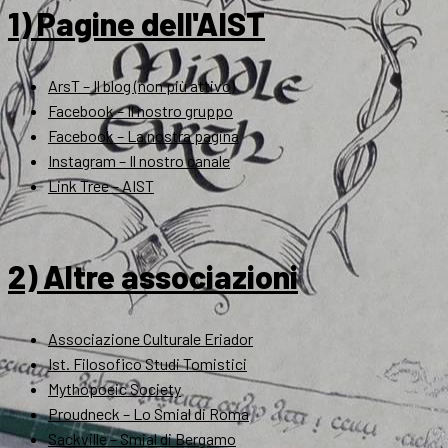
1) Pagine dell'AIST
ArsT – Il blog (non più attivo)
Facebook – Il nostro gruppo
Facebook – La nostra pagina
Instagram – Il nostro canale
Link Tree – AIST
2) Altre associazioni
Associazione Culturale Eriador
Ist. Filosofico Studi Tomistici
Mythopoeic Society
Proudneck – Lo Smial di Roma
Sackville – Smial di Bergamo