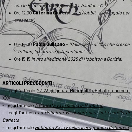
con le Erbe del Coraggio e della Viandanza”
.
Ore 12.00
Caterina Ciuferri
–
“Lo Hobbit – Un viaggio per
crescere”
.
______________
Ore 14.30
Paolo Gulisano
–
“Dalla parte di “Ciò che cresce
– Tolkien, la natura e la tecnologia”
.
Ore 15.15
Invito all’edizione 2025 di Hobbiton a Gorizia
!
ARTICOLI PRECEDENTI:
– Leggi l’articolo
22-23 giugno, a Monopoli la Hobbiton numero
XXV
– Leggi l’articolo
A Barletta va in scena la Hobbiton
– Leggi l’articolo
La Hobbiton va al sud: sarà nel castello di
Barletta
– Leggi l’articolo
Hobbiton XX in Emilia: il programma definitivo