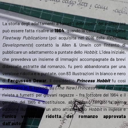
La storia degli adattamenti a fumetti delle opere del professore
può essere fatta risalire al
1964
, quando la casa editrice inglese
Fleetway Publications
(poi acquisita nel 2016 dalla
Rebellion
Developments
) contattò la Allen & Unwin con l’intento di
pubblicare un adattamento a puntate dello
Hobbit
. L’idea iniziale,
che prevedeva un insieme di immagini accompagnate da brevi
didascalie estratte dal romanzo, fu però abbandonata per una
versione ridotta e a puntate, con 83 illustrazioni in bianco e nero
di
Fergusson Dewar.
Il cosiddetto
Princess Hobbit
fu così
pubblicato in 15 episodi su
(The New) Princess (and Girl) –
una
rivista a fumetti per giovani ragazze – fra l’ottobre del 1964 e il
gennaio del 1965 e costituisce, allo stesso tempo, la prima
edizione illustrata (da un altro artista) dello
Hobbit
in inglese e
l’unica versione ridotta del romanzo approvata
dall’autore
.