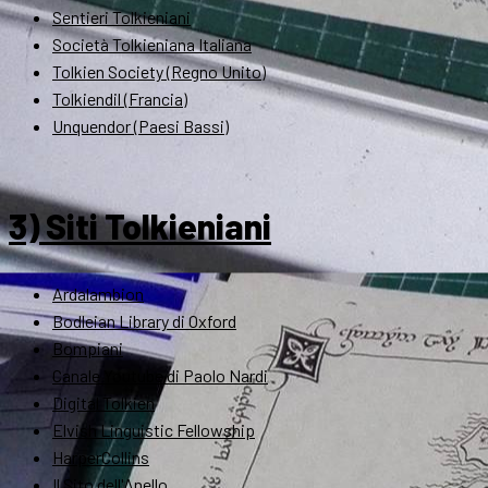
Sentieri Tolkieniani
Società Tolkieniana Italiana
Tolkien Society (Regno Unito)
Tolkiendil (Francia)
Unquendor (Paesi Bassi)
3) Siti Tolkieniani
Ardalambion
Bodleian Library di Oxford
Bompiani
Canale Youtube di Paolo Nardi
Digital Tolkien
Elvish Linguistic Fellowship
HarperCollins
Il Sito dell'Anello