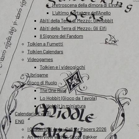
I retroscena della dimora di Elrond
L’ultimo portatore dell’Anello
Abiti della Terra di Mezzo: Gli Hobbit
Abiti della Terra di Mezzo: Gli Elfi
Il Signore del Fandom
Tolkien a Fumetti
Tolkien Calendars
Videogames
Tolkien e i videogiochi
Librigame
Gioco di Ruolo
The One Ring
Lo Hobbit (Gioco da Tavola)
Lo Hobbit in miniatura
Calendario Eventi
ENG
I Quaderni di Arda: Call for Papers 2026
An interview with R. Scott Bakker