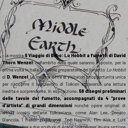
– la mostra
Il Viaggio di Bilbo: Lo Hobbit a fumetti di David
Thorn Wenzel
, nell’ambito della quale saranno esposte, per la
prima volta in Italia, le tavole preparatorie del fumetto
Lo Hobbit
di
D. Wenzel
. La mostra offre ai visitatori un’opportunità unica
per riscoprire il capolavoro di Tolkien attraverso una lettura
inedita e sorprendente. In esposizione,
56 disegni preliminari
delle tavole del fumetto, accompagnati da 4 “prove
d’artista” di grandi dimensioni
nonché opere originali di
artisti iconici dell’arte tolkieniana, come Alan Lee, Donato
Giancola, i fratelli Hildebrandt, Ted Nasmith, Tim Kirk e Luis
Bermejo oltre a due sculture di Anton Spazzapan, in una sezione