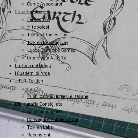
Come Associarsi
Cosa Facciamo
FantastikA
Mitopoiesi
Tolkien Studies Day
Tolkien Reading Day
Lucca Comics & Games
Cronologia Attività
La Tana del Drago
I Quaderni di Arda
J.R.R. Tolkien
La vita
Pubblicazioni Inglesi e Italiane
Bibliografia Consigliata
Saggi scaricabili
Convegni e Pubblicazioni
Tolkien Labs
Recensioni