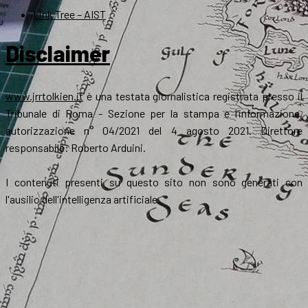
Link Tree – AIST
Disclaimer
www.jrrtolkien.it
è una testata giornalistica registrata presso il
Tribunale di Roma - Sezione per la stampa e l’informazione,
autorizzazione n° 04/2021 del 4 agosto 2021. Direttore
responsabile: Roberto Arduini.
I contenuti presenti su questo sito non sono generati con
l'ausilio dell'intelligenza artificiale.