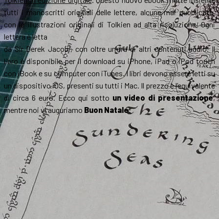
tutti i manoscritti originali delle lettere, alcune mai pubblicate,
con le illustrazioni originali di Tolkien ad alta risoluzione. Ogni
lettera è letta
da Sir Derek Jacobi, con oltre un’ora di altri contenuti audio. Il
libro è disponibile per il download su iPhone, iPad o iPod touch
con iBook e su computer con iTunes. I libri devono essere letti su
un dispositivo iOS, presenti su tutti i Mac. Il prezzo è l’equivalente
di circa 6 euro. Ecco qui sotto
un video di presentazione
,
mentre noi vi auguriamo
Buon Natale
: