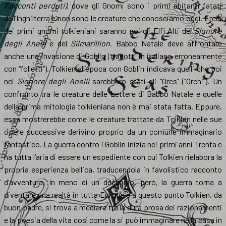
Racconti perduti
)
, dove gli Gnomi sono i primi abitanti fatati
dell’Inghilterra e non sono le creature che conosciamo oggi. Eredi
dei primi gnomi tolkieniani saranno poi gli Elfi Alti del
Signore
degli Anelli
e del
Silmarillion
. Babbo Natale deve affrontare
anche una invasione di Goblin (tradotti in italiano erroneamente
con “folletti”). Tolkien all’epoca con Goblin indicava quelli che poi
nel
Signore degli Anelli
sarebbero stati gli “Orcs” (“Orchi”). Un
confronto tra le creature delle Lettere di Babbo Natale e quelle
della prima mitologia tolkieniana non è mai stata fatta. Eppure,
essa mostrerebbe come le creature trattate da Tolkien nelle sue
opere successive derivino proprio da un comune immaginario
fantastico. La guerra contro i Goblin inizia nei primi anni Trenta e
ha tutta l’aria di essere un espediente con cui Tolkien rielabora la
propria esperienza bellica, traducendola in favolistico racconto
d’avventura. In meno di un decennio, però, la guerra torna a
diventare una realtà in tutta Europa e a questo punto Tolkien, da
buon padre, si trova a mediare tra la dura prosa dei razionamenti
e la poesia della vita così come la si può immaginare nella casa in