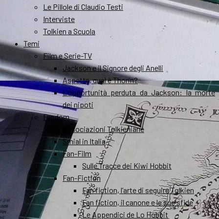
Le Pillole di Claudio Testi
Interviste
Tolkien a Scuola
Temi
Film e Serie-TV
Jackson e il Signore degli Anelli
Aspetta, qual è Thorin?
L’opportunità perduta da Jackson: la morte
dei nipoti
Fandom
Associazioni Tolkieniane
Smial in Italia
Fan-Film
Sulle Tracce dei Kiwi Hobbit
Fan-Fiction
Fan fiction, l’arte di seguire Tolkien
Fan fiction, il canone e le sue sfide
Le Appendici de Lo Hobbit