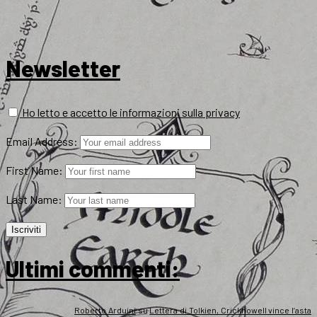
Newsletter
Ho letto e accetto le informazioni sulla privacy
Email Address:
First Name:
Last Name:
Ultimi commenti:
Roberto Arduini
su
Lettera di Tolkien, Crickhowell vince l’asta