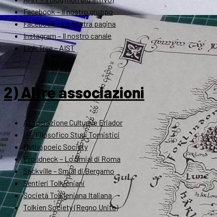
Facebook – Il nostro gruppo
Facebook – La nostra pagina
Instagram – Il nostro canale
Link Tree – AIST
2) Altre associazioni
Associazione Culturale Eriador
Ist. Filosofico Studi Tomistici
Mythopoeic Society
Proudneck – Lo Smial di Roma
Sackville – Smial di Bergamo
Sentieri Tolkieniani
Società Tolkieniana Italiana
Tolkien Society (Regno Unito)