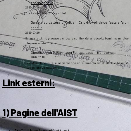
e fa un appello
2026-07-20
Ora è sistemato. Grazie mille!
Daniela
su
Lettera di Tolkien, Crickhowell vince l’asta e fa un
appello
2026-07-20
Salve a tutti, ho provato a cliccare sul link della raccolta fondi ma mi dice
che non esiste. Grazie
Gipsoteco
su
Tre anni con Fatica… Lost in translation
2026-07-10
Passatemi la battuta: e lasciamo che chi si lamenta aspetti il 2043 (o giù di
lì), così una volta scaduti…
Link esterni
:
1) Pagine dell'AIST
ArsT – Il blog (non più attivo)