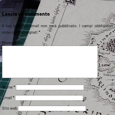
Lascia un commento
Il tuo indirizzo email non sarà pubblicato.
I campi obbligatori
sono contrassegnati
*
Commento
*
Nome
*
Email
*
Sito web