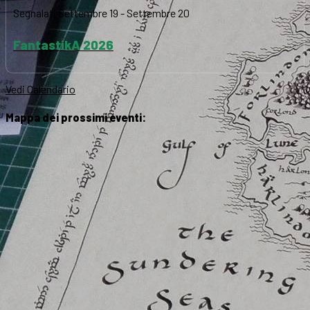
Segnalati
Settembre 19
-
Settembre 20
FantastikA 2026
Vedi Calendario
Mappa dei prossimi eventi: