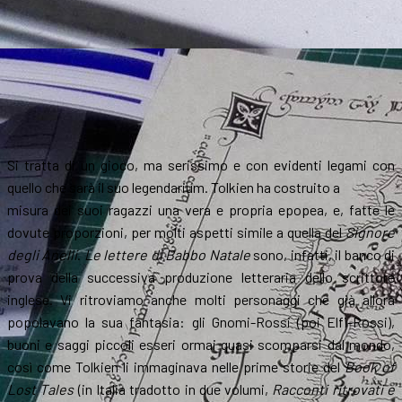
Si tratta di un gioco, ma serissimo e con evidenti legami con
quello che sarà il suo legendarium. Tolkien ha costruito a
misura dei suoi ragazzi una vera e propria epopea, e, fatte le
dovute proporzioni, per molti aspetti simile a quella del
Signore
degli Anelli
.
Le lettere di Babbo Natale
sono, infatti, il banco di
prova della successiva produzione letteraria dello scrittore
inglese. Vi ritroviamo anche molti personaggi che già allora
popolavano la sua fantasia: gli Gnomi-Rossi (poi Elfi-Rossi),
buoni e saggi piccoli esseri ormai quasi scomparsi dal mondo,
così come Tolkien li immaginava nelle prime storie del
Book of
Lost Tales
(in Italia tradotto in due volumi,
Racconti ritrovati
e