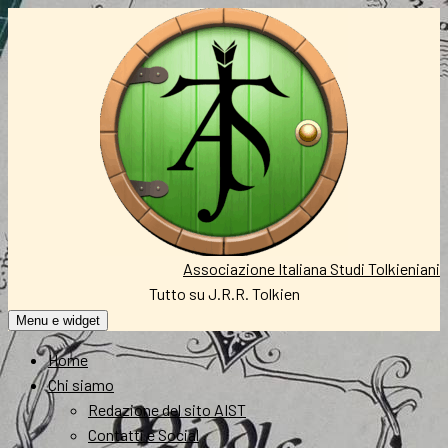
Vai
al
contenuto
Associazione Italiana Studi Tolkieniani
Tutto su J.R.R. Tolkien
Menu e widget
Home
Chi siamo
Redazione del sito AIST
Contatti e Social