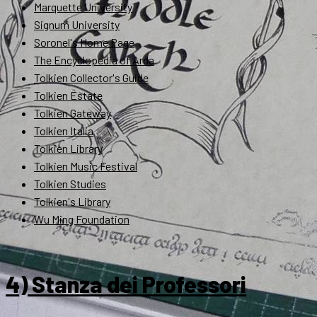
Marquette University
Signum University
Soronel's Home Page
The Encyclopedia of Arda
Tolkien Collector's Guide
Tolkien Estate
Tolkien Gateway
Tolkien Italia
Tolkien Library
Tolkien Music Festival
Tolkien Studies
Tolkien's Library
Wu Ming Foundation
4) Stanza dei Professori