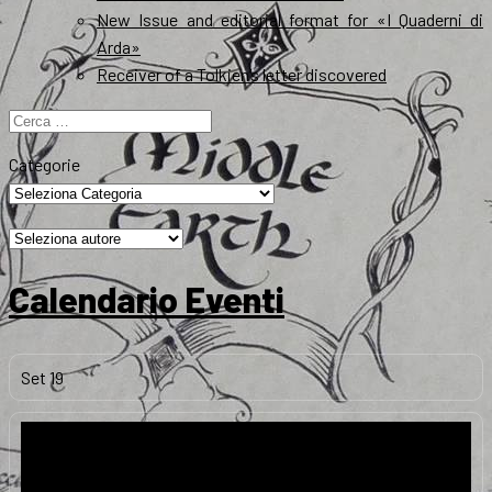
New Issue and editorial format for «I Quaderni di
Arda»
Receiver of a Tolkien’s letter discovered
Ricerca
per:
Categorie
Calendario Eventi
Set
19