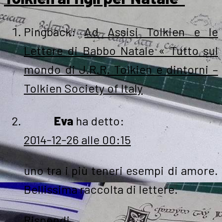
Pingback:
Ad Assisi Tolkien e le
Lettere di Babbo Natale « Tutto sul
mondo di J.R.R. Tolkien e dintorni –
Tolkien Society of Italy
Eva
ha detto:
2014-12-26 alle 00:15
uno tra i più teneri esempi di amore.
Bellissima raccolta di lettere.
Rispondi