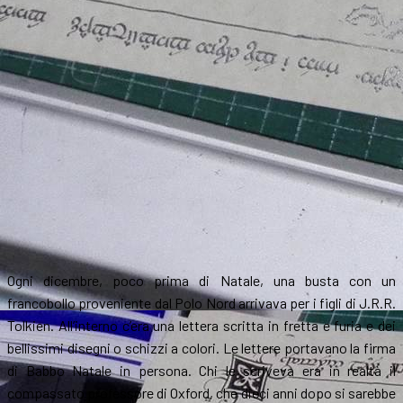
Ogni dicembre, poco prima di Natale, una busta con un
francobollo proveniente dal Polo Nord arrivava per i figli di J.R.R.
Tolkien. All’interno c’era una lettera scritta in fretta e furia e dei
bellissimi disegni o schizzi a colori. Le lettere portavano la firma
di Babbo Natale in persona. Chi le scriveva era in realtà il
compassato professore di Oxford, che dieci anni dopo si sarebbe