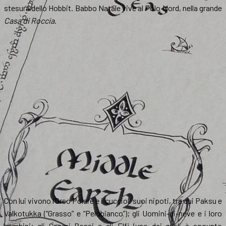
stesura dello Hobbit. Babbo Natale vive al Polo Nord, nella grande
Casa di Roccia
.
Con lui vivono l’Orso Polare e i cuccioli suoi nipoti, tra cui Paksu e
Valkotukka (“Grasso” e “Pelobianco”); gli Uomini-di-neve e i loro
bambini; gli Gnomi Rossi e gli Elfi (uno dei quali è appunto