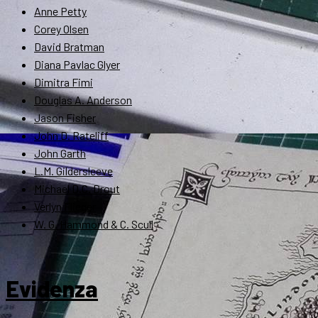
Anne Petty
Corey Olsen
David Bratman
Diana Pavlac Glyer
Dimitra Fimi
Douglas A. Anderson
Jason Fisher
John D. Rateliff
John Garth
L.M. Gildersleeve
Michael D.C. Drout
Verlyn Flieger
W. G. Hammond & C. Scull
Evidenza