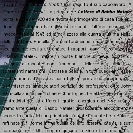
trovato a scrivere
Lo Hobbit
e in seguito il suo capolavoro,
Il
Signore degli Anelli
. La prima delle
Lettere di Babbo Natale
porta la data del 1920 ed è rivolta al primogenito di casa Tolkien,
John, che all’epoca ha soltanto tre anni. L’ultimo messaggio,
invece, risale al 1943 ed è indirizzato alla quarta e ultima figlia
dello scrittore, Priscilla, già quattordicenne ma, a quanto pare,
decisamente restia a troncare i rapporti con il caro vecchio
«Babbo Natale». Infilate in buste bianche di neve, ornate di
disegni, affrancate con francobolli delle Poste Polari e
contenenti narrazioni illustrate e poesie, in tutti quegli anni esse
continuarono ad arrivare a casa Tolkien, portate dal postino o da
altri misteriosi ambasciatori per i figli del professore: oltre John
e Priscilla anche per Michael e Christopher. Le lettere erano anche
contraddistinte da differenti grafie: energica anche se un po’
tremolante quella di Babbo Natale; grossolana e all’occorrenza
scorretta quella del suo principale aiutante l’irruente Orso Polare;
raffinata e filiforme infine quella dell’elfo Ilbereth, che fa la sua
comparsa nel 1936, proprio quando Tolkien sta ultimando la