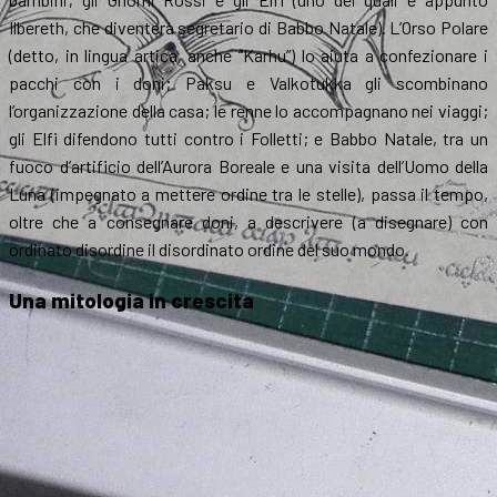
Ilbereth, che diventerà segretario di Babbo Natale). L’Orso Polare
(detto, in lingua artica, anche “Karhu”) lo aiuta a confezionare i
pacchi con i doni; Paksu e Valkotukka gli scombinano
l’organizzazione della casa; le renne lo accompagnano nei viaggi;
gli Elfi difendono tutti contro i Folletti; e Babbo Natale, tra un
fuoco d’artificio dell’Aurora Boreale e una visita dell’Uomo della
Luna (impegnato a mettere ordine tra le stelle), passa il tempo,
oltre che a consegnare doni, a descrivere (a disegnare) con
ordinato disordine il disordinato ordine del suo mondo.
Una mitologia in crescita