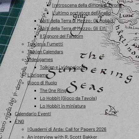
I retroscena della dimora di Elrond
L’ultimo portatore dell’Anello
Abiti della Terra di Mezzo: Gli Hobbit
Abiti della Terra di Mezzo: Gli Elfi
Il Signore del Fandom
Tolkien a Fumetti
Tolkien Calendars
Videogames
Tolkien e i videogiochi
Librigame
Gioco di Ruolo
The One Ring
Lo Hobbit (Gioco da Tavola)
Lo Hobbit in miniatura
Calendario Eventi
ENG
I Quaderni di Arda: Call for Papers 2026
An interview with R. Scott Bakker