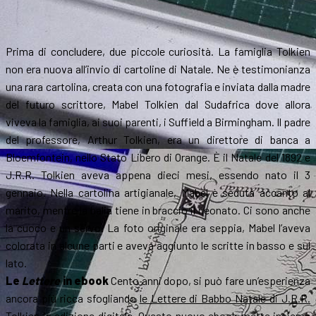
Prima di concludere, due piccole curiosità. La famiglia Tolkien
non era nuova all’invio di cartoline di Natale. Ne è testimonianza
una rara cartolina, creata con una fotografia e inviata dalla madre
del futuro scrittore, Mabel Tolkien dal Sudafrica dove allora
viveva la famiglia, ai suoi parenti, i Suffield a Birmingham. Il padre
del professore, Arthur Tolkien, era un direttore di banca a
Bloemfontein, nello Stato Libero di Orange. È il Natale del 1892 e
J.R.R. Tolkien aveva appena dieci mesi, essendo nato il 3
gennaio. Nella cartolina artigianale, Mabel è seduta accanto al
marito, mentre la balia tiene in braccio il neonato. Ci sono anche
la cuoco e un servo. La foto originale era seppia, Mabel l’aveva
colorata in alcune parti e aveva aggiunto le scritte in basso e sul
lato.
Le
Lettere
in ebook
Cento anni dopo, si può fare un’esperienza
ancora più ricca sfogliando
le Lettere di Babbo Natale di J.R.R.
Tolkien in edizione digitale
. Questo nuovo ebook mette insieme