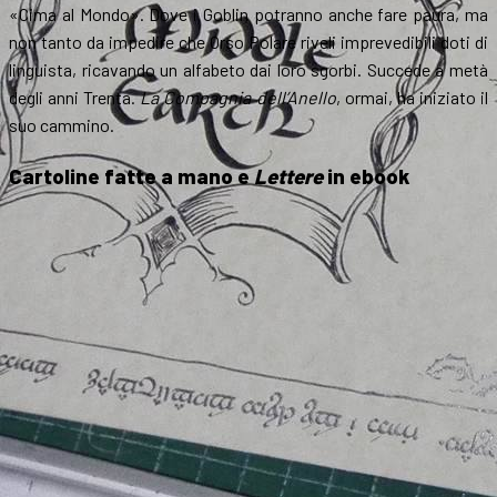
«Cima al Mondo». Dove i Goblin potranno anche fare paura, ma
non tanto da impedire che Orso Polare riveli imprevedibili doti di
linguista, ricavando un alfabeto dai loro sgorbi. Succede a metà
degli anni Trenta.
La Compagnia dell’Anello
, ormai, ha iniziato il
suo cammino.
Cartoline fatte a mano e
Lettere
in ebook