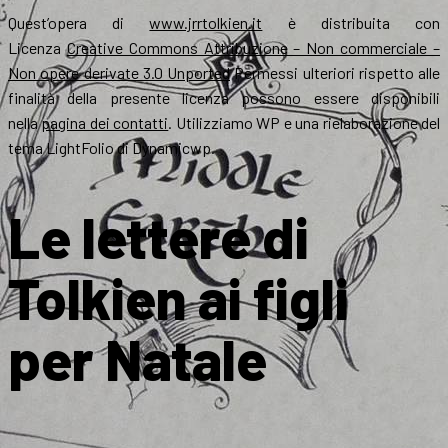
Quest’opera di
www.jrrtolkien.it
è distribuita con
Licenza
Creative Commons Attribuzione – Non commerciale –
Non opere derivate 3.0 Unported
Permessi ulteriori rispetto alle
finalità della presente licenza possono essere disponibili
nella
pagina dei contatti
. Utilizziamo WP e una rielaborazione del
tema LightFolio di Dynamicwp.
Le lettere di
Tolkien ai figli
per Natale