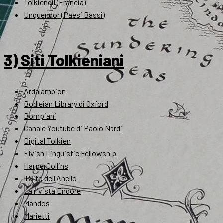
Tolkiendil (Francia)
Unquendor (Paesi Bassi)
3) Siti Tolkieniani
Ardalambion
Bodleian Library di Oxford
Bompiani
Canale Youtube di Paolo Nardi
Digital Tolkien
Elvish Linguistic Fellowship
HarperCollins
Il Sito dell'Anello
La rivista Endóre
Mandos
Marietti