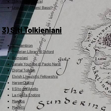
Tolkiendil (Francia)
Unquendor (Paesi Bassi)
3) Siti Tolkieniani
Ardalambion
Bodleian Library di Oxford
Bompiani
Canale Youtube di Paolo Nardi
Digital Tolkien
Elvish Linguistic Fellowship
HarperCollins
Il Sito dell'Anello
La rivista Endóre
Mandos
Marietti