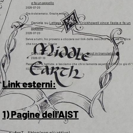
e fa un appello
2026-07-20
Ora è sistemato. Grazie mille!
Daniela
su
Lettera di Tolkien, Crickhowell vince l’asta e fa un
appello
2026-07-20
Salve a tutti, ho provato a cliccare sul link della raccolta fondi ma mi dice
che non esiste. Grazie
Gipsoteco
su
Tre anni con Fatica… Lost in translation
2026-07-10
Passatemi la battuta: e lasciamo che chi si lamenta aspetti il 2043 (o giù di
lì), così una volta scaduti…
Link esterni
:
1) Pagine dell'AIST
ArsT – Il blog (non più attivo)