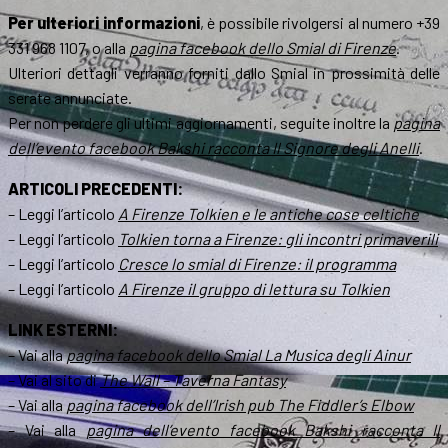
Per ulteriori informazioni
, è possibile rivolgersi al numero +39
331 968 1107, o alla
pagina facebook dello Smial di Firenze
.
Ulteriori dettagli verranno forniti dallo Smial in prossimità delle
serate annunciate.
Per non perdere gli ultimi aggiornamenti, seguite inoltre la
pagina
dell’evento facebook
Bakshi racconta Il Signore degli Anelli
.
ARTICOLI PRECEDENTI:
– Leggi l’articolo
A Firenze Tolkien e le antiche cose celtiche
– Leggi l’articolo
Tolkien torna a Firenze: gli incontri primaverili
– Leggi l’articolo
Cresce lo smial di Firenze: il programma
– Leggi l’articolo
A Firenze il gruppo di lettura su Tolkien
LINK ESTERNI:
– Vai alla
pagina facebook dello Smial La Musica degli Ainur
– Vai al sito di
The Wall – Taverna Fantasy
– Vai alla
pagina facebook dell’Irish pub The Fiddler’s Elbow
– Vai alla
pagina dell’evento facebook
Bakshi racconta Il