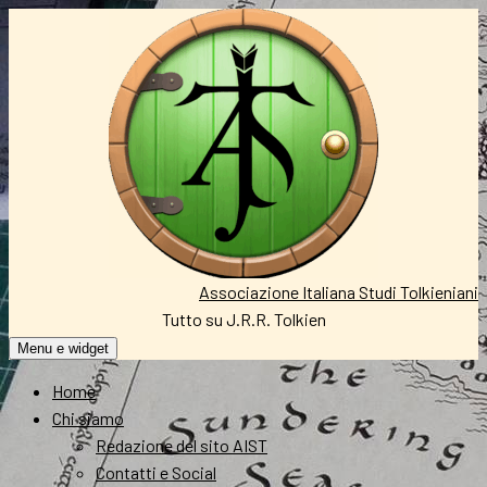
Vai
al
contenuto
Associazione Italiana Studi Tolkieniani
Tutto su J.R.R. Tolkien
Menu e widget
Home
Chi siamo
Redazione del sito AIST
Contatti e Social