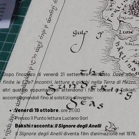
Dopo l’incontro di venerdì 21 settembre intitolato
Dove sono
finite le Elfe? Incontri, letture e giochi nella Terra di Mezzo
,
altri quattro appuntamenti attendono i fan toscani di Tolkien,
accompagnandoli fino al solstizio d’inverno:
Venerdì 19 ottobre
, ore 21:00
Presso il Punto lettura Luciano Gori
Bakshi racconta:
Il Signore degli Anelli
Il Signore degli Anelli
diventa film d’animazione nel 1978,