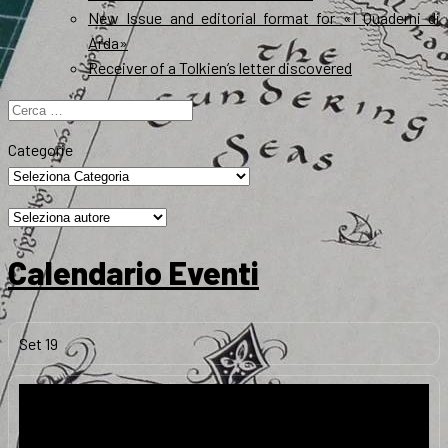
New Issue and editorial format for «I Quaderni di
Arda»
Receiver of a Tolkien’s letter discovered
Ricerca
per:
Categorie
Calendario Eventi
Set
19