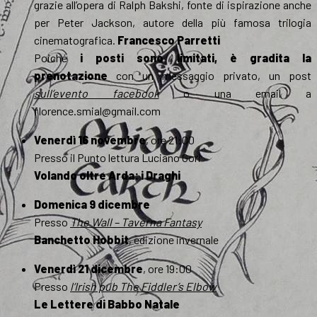
grazie all’opera di Ralph Bakshi, fonte di ispirazione anche
per Peter Jackson, autore della più famosa trilogia
cinematografica.
Francesco Parretti
Poiché
i posti sono limitati, è gradita la
prenotazione
con un messaggio privato, un post
sull’evento facebook
o una email a
florence.smial@gmail.com
Venerdì 16 novembre
, ore 21:00
Presso il Punto lettura Luciano Gori
Volando oltre Arda: i Draghi
Domenica 9 dicembre
Presso
The Wall – Taverna Fantasy
Banchetto Hobbit
, edizione invernale
Venerdì 21 dicembre
, ore 19:00
Presso
l’Irish pub
The Fiddler’s Elbow
Le Lettere di Babbo Natale