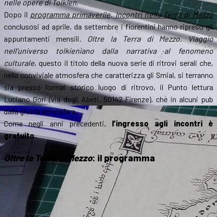
nelle opere di Tolkien
.
Dopo il
programma primaverile,
Incontri nella Terra di Mezzo
conclusosi ad aprile, da settembre i fiorentini hanno ripreso gli
appuntamenti mensili.
Oltre la Terra di Mezzo. Viaggio
nell’universo tolkieniano dalla narrativa al fenomeno
culturale
, questo il titolo della nuova serie di ritrovi serali che,
nella conviviale atmosfera che caratterizza gli Smial, si terranno
sia presso l’ormai storico luogo di ritrovo, il Punto lettura
Luciano Gori (via degli Abeti, 50142 Firenze), che in alcuni pub
dalla giusta atmosfera.
Come negli anni precedenti,
l’ingresso agli incontri è
gratuito
.
Oltre la Terra di Mezzo
: il programma