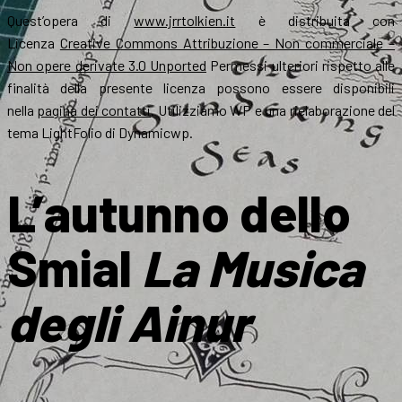
Quest’opera di
www.jrrtolkien.it
è distribuita con
Licenza
Creative Commons Attribuzione – Non commerciale –
Non opere derivate 3.0 Unported
Permessi ulteriori rispetto alle
finalità della presente licenza possono essere disponibili
nella
pagina dei contatti
. Utilizziamo WP e una rielaborazione del
tema LightFolio di Dynamicwp.
L’autunno dello
Smial
La Musica
degli Ainur