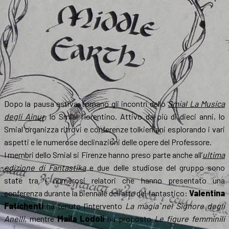
Dopo la pausa estiva, tornano gli incontri dello
Smial La Musica
degli Ainur
, lo Smial fiorentino. Attivo da più di dieci anni, lo
Smial organizza ritrovi e conferenze tolkieniani esplorando i vari
aspetti e le numerose declinazioni delle opere del Professore.
I membri dello Smial si Firenze hanno preso parte anche all’
ultima
edizione di Fantastika
e due delle studiose del gruppo sono
state tra i numerosi relatori che hanno presentato una
conferenza durante la biennale dell’arte del fantastico:
Valentina
Fatichenti
ha tenuto l’intervento
La magia nel Signore degli
Anelli
, mentre
Maila Lodoli
ha proposto
Le figure femminili