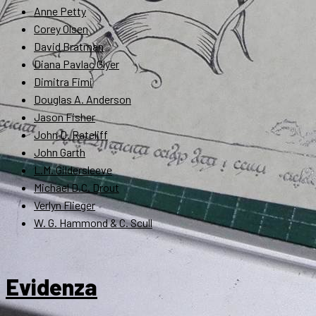
Anne Petty
Corey Olsen
David Bratman
Diana Pavlac Glyer
Dimitra Fimi
Douglas A. Anderson
Jason Fisher
John D. Rateliff
John Garth
L.M. Gildersleeve
Michael D.C. Drout
Verlyn Flieger
W. G. Hammond & C. Scull
Evidenza