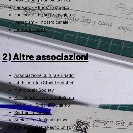
Facebook – Il nostro gruppo
Facebook – La nostra pagina
Instagram – Il nostro canale
Link Tree – AIST
2) Altre associazioni
Associazione Culturale Eriador
Ist. Filosofico Studi Tomistici
Mythopoeic Society
Proudneck – Lo Smial di Roma
Sackville – Smial di Bergamo
Sentieri Tolkieniani
Società Tolkieniana Italiana
Tolkien Society (Regno Unito)