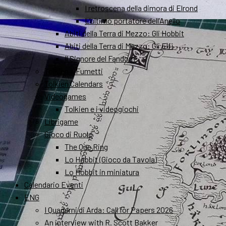
I retroscena della dimora di Elrond
L’ultimo portatore dell’Anello
Abiti della Terra di Mezzo: Gli Hobbit
Abiti della Terra di Mezzo: Gli Elfi
Il Signore del Fandom
Tolkien a Fumetti
Tolkien Calendars
Videogames
Tolkien e i videogiochi
Librigame
Gioco di Ruolo
The One Ring
Lo Hobbit (Gioco da Tavola)
Lo Hobbit in miniatura
Calendario Eventi
ENG
I Quaderni di Arda: Call for Papers 2026
An interview with R. Scott Bakker