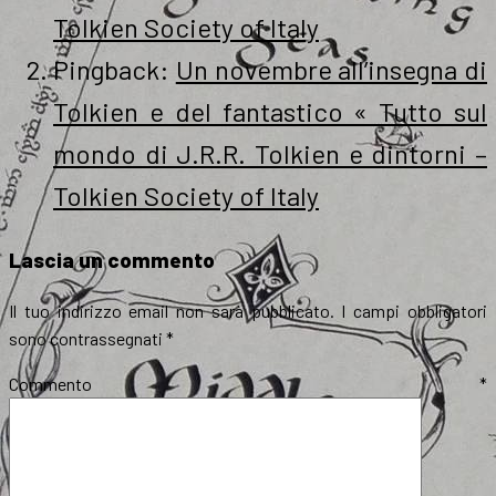
Tolkien Society of Italy
Pingback:
Un novembre all’insegna di
Tolkien e del fantastico « Tutto sul
mondo di J.R.R. Tolkien e dintorni –
Tolkien Society of Italy
Lascia un commento
Il tuo indirizzo email non sarà pubblicato.
I campi obbligatori
sono contrassegnati
*
Commento
*