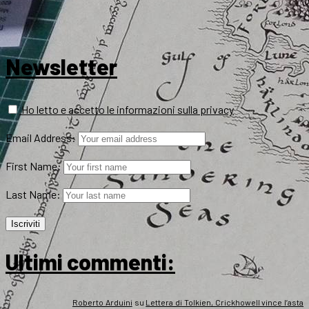
Newsletter
Ho letto e accetto le informazioni sulla privacy
Email Address:
First Name:
Last Name:
Ultimi commenti:
Roberto Arduini
su
Lettera di Tolkien, Crickhowell vince l’asta