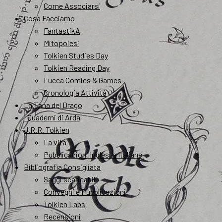
Come Associarsi
Cosa Facciamo
FantastikA
Mitopoiesi
Tolkien Studies Day
Tolkien Reading Day
Lucca Comics & Games
Cronologia Attività
La Tana del Drago
I Quaderni di Arda
J.R.R. Tolkien
La vita
Pubblicazioni Inglesi e Italiane
Bibliografia Consigliata
Saggi scaricabili
Convegni e Pubblicazioni
Tolkien Labs
Recensioni