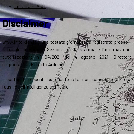
Link Tree – AIST
Disclaimer
www.jrrtolkien.it
è una testata giornalistica registrata presso il
Tribunale di Roma - Sezione per la stampa e l’informazione,
autorizzazione n° 04/2021 del 4 agosto 2021. Direttore
responsabile: Roberto Arduini.
I contenuti presenti su questo sito non sono generati con
l'ausilio dell'intelligenza artificiale.