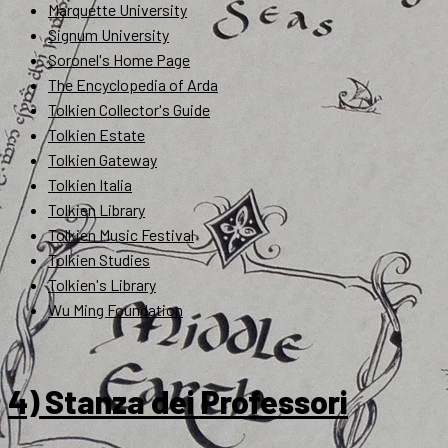
Marquette University
Signum University
Soronel's Home Page
The Encyclopedia of Arda
Tolkien Collector's Guide
Tolkien Estate
Tolkien Gateway
Tolkien Italia
Tolkien Library
Tolkien Music Festival
Tolkien Studies
Tolkien's Library
Wu Ming Foundation
4) Stanza dei Professori