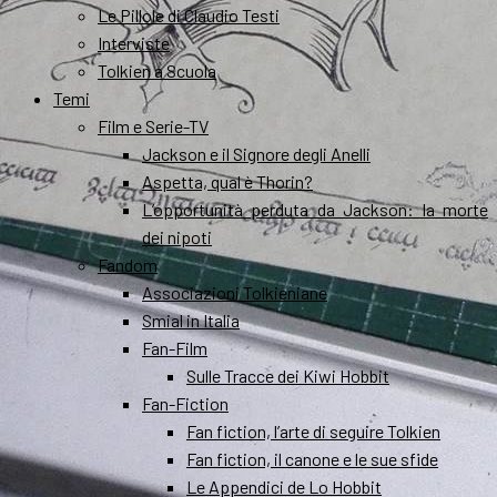
Le Pillole di Claudio Testi
Interviste
Tolkien a Scuola
Temi
Film e Serie-TV
Jackson e il Signore degli Anelli
Aspetta, qual è Thorin?
L’opportunità perduta da Jackson: la morte
dei nipoti
Fandom
Associazioni Tolkieniane
Smial in Italia
Fan-Film
Sulle Tracce dei Kiwi Hobbit
Fan-Fiction
Fan fiction, l’arte di seguire Tolkien
Fan fiction, il canone e le sue sfide
Le Appendici de Lo Hobbit