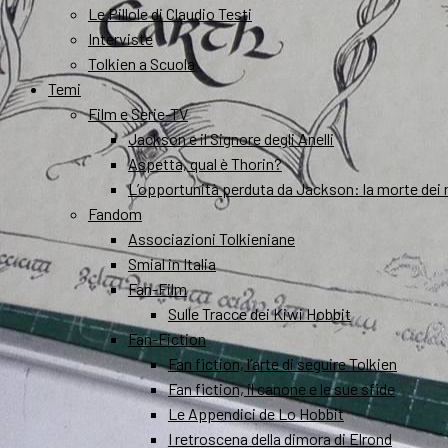
Le Pillole di Claudio Testi
Interviste
Tolkien a Scuola
Temi
Film e Serie-TV
Jackson e il Signore degli Anelli
Aspetta, qual è Thorin?
L’opportunità perduta da Jackson: la morte dei 
Fandom
Associazioni Tolkieniane
Smial in Italia
Fan-Film
Sulle Tracce dei Kiwi Hobbit
Fan-Fiction
Fan fiction, l’arte di seguire Tolkien
Fan fiction, il canone e le sue sfide
Le Appendici de Lo Hobbit
I retroscena della dimora di Elrond