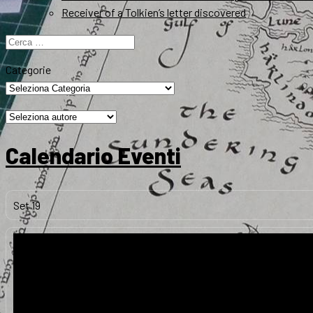
Receiver of a Tolkien’s letter discovered
Ricerca
per:
Categorie
Calendario Eventi
Set
19