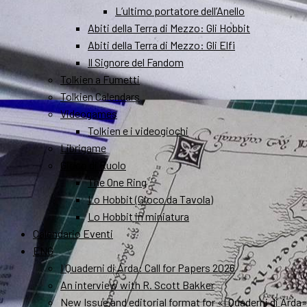
L’ultimo portatore dell’Anello
Abiti della Terra di Mezzo: Gli Hobbit
Abiti della Terra di Mezzo: Gli Elfi
Il Signore del Fandom
Tolkien a Fumetti
Tolkien Calendars
Videogames
Tolkien e i videogiochi
Librigame
Gioco di Ruolo
The One Ring
Lo Hobbit (Gioco da Tavola)
Lo Hobbit in miniatura
Calendario Eventi
ENG
I Quaderni di Arda: Call for Papers 2026
An interview with R. Scott Bakker
New Issue and editorial format for «I Quaderni di Arda