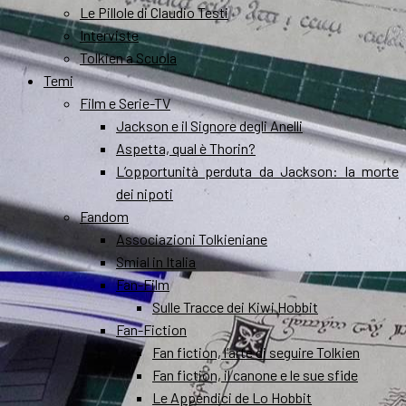
Le Pillole di Claudio Testi
Interviste
Tolkien a Scuola
Temi
Film e Serie-TV
Jackson e il Signore degli Anelli
Aspetta, qual è Thorin?
L’opportunità perduta da Jackson: la morte
dei nipoti
Fandom
Associazioni Tolkieniane
Smial in Italia
Fan-Film
Sulle Tracce dei Kiwi Hobbit
Fan-Fiction
Fan fiction, l’arte di seguire Tolkien
Fan fiction, il canone e le sue sfide
Le Appendici de Lo Hobbit