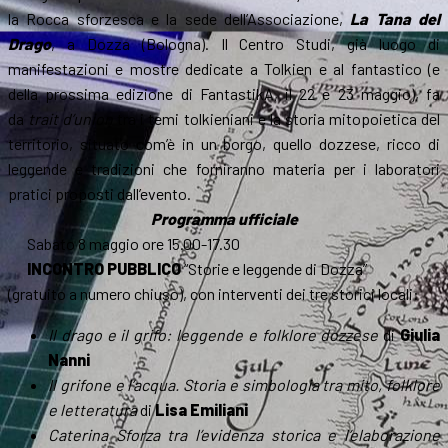
la Rocca sforzesca e la sede dell’Associazione,
La Tana del
Drago
, a Dozza (Bologna). Il Centro Studi, già luogo di
manifestazioni e mostre dedicate a Tolkien e al fantastico (e
della prossima edizione di FantastikA, il 22 e 23 maggio), fa
da
trait d’union
tra i temi tolkieniani e la storia mitopoietica del
territorio, situato com’è in un borgo, quello dozzese, ricco di
leggende e tradizioni che forniranno materia per i laboratori
pratici proposti dall’evento.
Programma ufficiale
Sabato 8 maggio ore 15.00-17.30
INCONTRO PUBBLICO
“Storie e leggende di Dozza”
(gratuito a numero chiuso), con interventi dei tre storici locali:
Il drago e il grifo: leggende e folklore dozzese
di
Giulia
Nanni
Il grifone e l’acqua. Storia e simbologia tra mito, folklore
e letteratura
di
Lisa Emiliani
Caterina Sforza tra l’evidenza storica e l’elaborazione