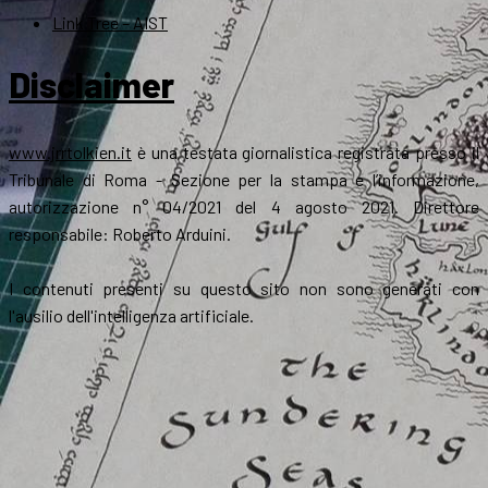
Link Tree – AIST
Disclaimer
www.jrrtolkien.it
è una testata giornalistica registrata presso il
Tribunale di Roma - Sezione per la stampa e l’informazione,
autorizzazione n° 04/2021 del 4 agosto 2021. Direttore
responsabile: Roberto Arduini.
I contenuti presenti su questo sito non sono generati con
l'ausilio dell'intelligenza artificiale.