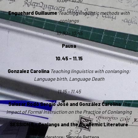
10.00 – 10.30
Enguehard Guillaume
Teaching linguistic methods with
conlangs
10.30 – 10.45
Pausa
10.45 – 11.15
Gonzalez Carolina
Teaching linguistics with conlanging:
Language birth, Language Death
11.15 – 11.45
Salazar Rodó Sergio José and González Carolina
The
Impact of Formal Instruction on the Practice of Conlanging
SESSION 6 – Conlangs and the Academic Literature
moderatore: Simone Bettega