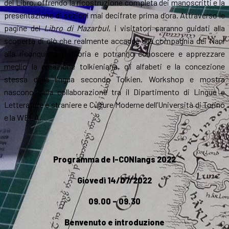
del Libro, offrendo la ricostruzione completa dei manoscritti e la
presentazione di sezioni mai decifrate prima d’ora. Attraverso le
pagine del
Libro di Mazarbul
, i visitatori saranno guidati alla
scoperta di ciò che realmente accadde alla compagnia dei Nani
alla riconquista di Moria e potranno conoscere e apprezzare
meglio la creazione tolkieniana, gli alfabeti e la concezione
stessa della lingua secondo Tolkien. Workshop e mostra
nascono dalla collaborazione tra il Dipartimento di Lingue e
Letterature e straniere e Culture Moderne dell’Università di Torino
e la WELA.
Programma de I-CONlangs 2022
Giovedì 14/07/2022
09.00 – 09.30
Benvenuto e introduzione