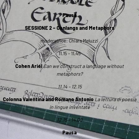
11.00 – 11.15
Pausa
SESSIONE 2 – Conlangs and Metaphors
moderatrice: Chiara Meluzzi
11.15 – 11.45
Cohen Ariel
Can we construct a language without
metaphors?
11.14 – 12.15
Colonna Valentina and Romano Antonio
La lettura di poesia
in lingue inventate
12.15 – 14.00
Pausa