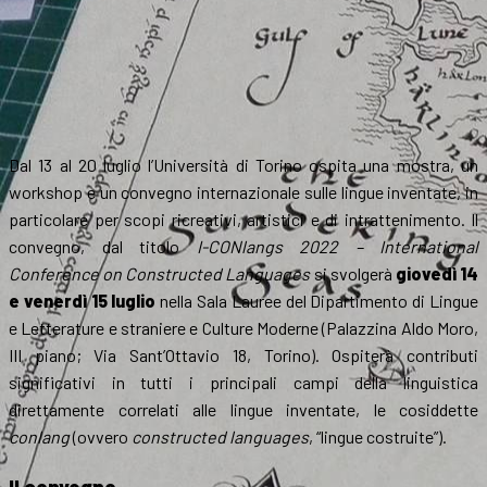
Dal 13 al 20 luglio l’Università di Torino ospita una mostra, un
workshop e un convegno internazionale sulle lingue inventate, in
particolare per scopi ricreativi, artistici e di intrattenimento. Il
convegno, dal titolo
I-CONlangs 2022 – International
Conference on Constructed Languages
si svolgerà
giovedì 14
e venerdì 15 luglio
nella Sala Lauree del Dipartimento di Lingue
e Letterature e straniere e Culture Moderne (Palazzina Aldo Moro,
III piano; Via Sant’Ottavio 18, Torino). Ospiterà contributi
significativi in tutti i principali campi della linguistica
direttamente correlati alle lingue inventate, le cosiddette
conlang
(ovvero
constructed languages
, “lingue costruite”).
Il convegno