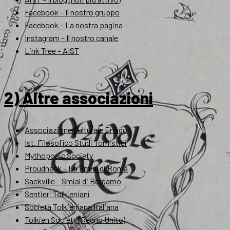
Facebook – Il nostro gruppo
Facebook – La nostra pagina
Instagram – Il nostro canale
Link Tree – AIST
2) Altre associazioni
Associazione Culturale Eriador
Ist. Filosofico Studi Tomistici
Mythopoeic Society
Proudneck – Lo Smial di Roma
Sackville – Smial di Bergamo
Sentieri Tolkieniani
Società Tolkieniana Italiana
Tolkien Society (Regno Unito)