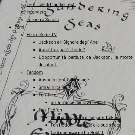
Le Pillole di Claudio Testi
Interviste
Tolkien a Scuola
Temi
Film e Serie-TV
Jackson e il Signore degli Anelli
Aspetta, qual è Thorin?
L’opportunità perduta da Jackson: la morte
dei nipoti
Fandom
Associazioni Tolkieniane
Smial in Italia
Fan-Film
Sulle Tracce dei Kiwi Hobbit
Fan-Fiction
Fan fiction, l’arte di seguire Tolkien
Fan fiction, il canone e le sue sfide
Le Appendici de Lo Hobbit