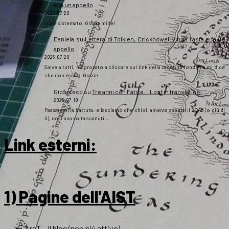
e fa un appello
2026-07-20
Ora è sistemato. Grazie mille!
Daniela
su
Lettera di Tolkien, Crickhowell vince l’asta e fa un
appello
2026-07-20
Salve a tutti, ho provato a cliccare sul link della raccolta fondi ma mi dice
che non esiste. Grazie
Gipsoteco
su
Tre anni con Fatica… Lost in translation
2026-07-10
Passatemi la battuta: e lasciamo che chi si lamenta aspetti il 2043 (o giù di
lì), così una volta scaduti…
Link esterni
:
1) Pagine dell'AIST
ArsT – Il blog (non più attivo)