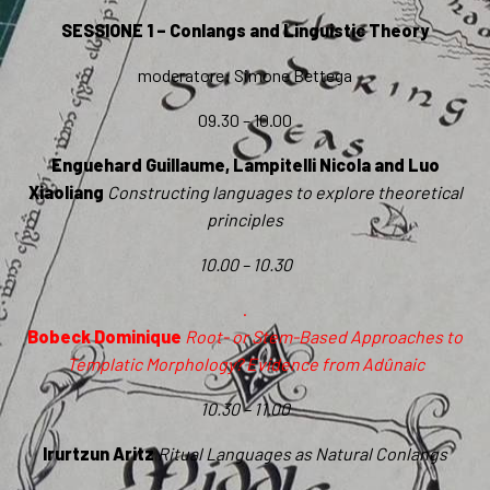
SESSIONE 1 – Conlangs and Linguistic Theory
moderatore: Simone Bettega
09.30 – 10.00
Enguehard Guillaume, Lampitelli Nicola and Luo
Xiaoliang
Constructing languages to explore theoretical
principles
10.00 – 10.30
.
Bobeck Dominique
Root- or Stem-Based Approaches to
Templatic Morphology? Evidence from Adûnaic
10.30 – 11.00
Irurtzun Aritz
Ritual Languages as Natural Conlangs