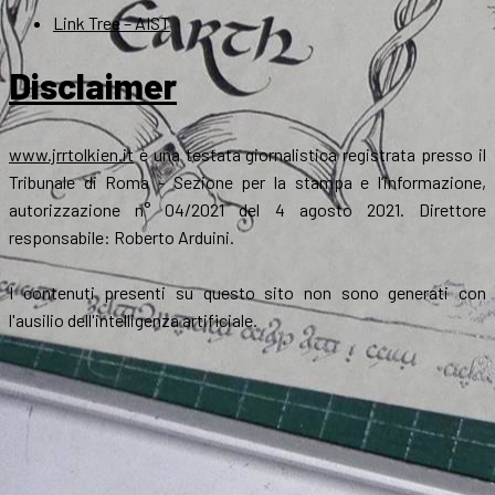
Link Tree – AIST
Disclaimer
www.jrrtolkien.it
è una testata giornalistica registrata presso il
Tribunale di Roma - Sezione per la stampa e l’informazione,
autorizzazione n° 04/2021 del 4 agosto 2021. Direttore
responsabile: Roberto Arduini.
I contenuti presenti su questo sito non sono generati con
l'ausilio dell'intelligenza artificiale.