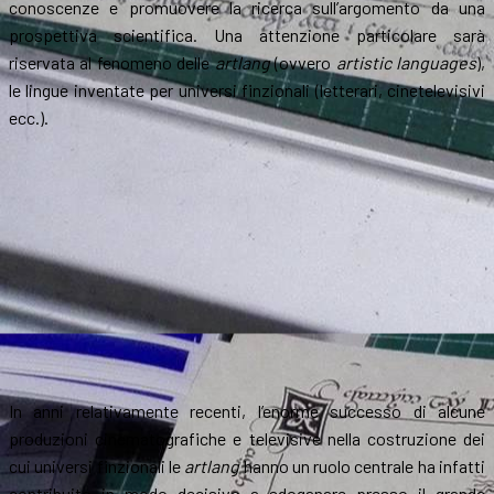
conoscenze e promuovere la ricerca sull’argomento da una
prospettiva scientifica. Una attenzione particolare sarà
riservata al fenomeno delle
artlang
(ovvero
artistic languages
),
le lingue inventate per universi finzionali (letterari, cinetelevisivi
ecc.).
In anni relativamente recenti, l’enorme successo di alcune
produzioni cinematografiche e televisive nella costruzione dei
cui universi finzionali le
artlang
hanno un ruolo centrale ha infatti
contribuito in modo decisivo a sdoganare presso il grande