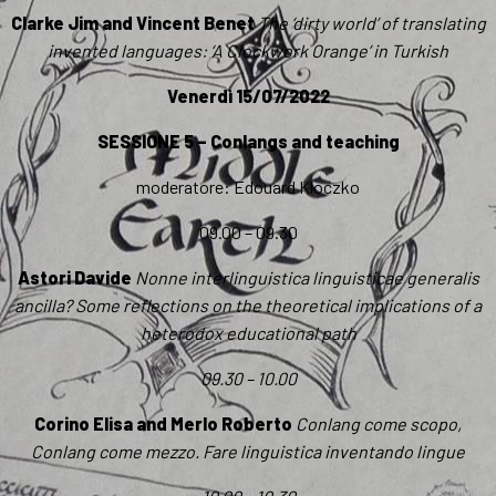
Clarke Jim and Vincent Benet
The ‘dirty world’ of translating
invented languages: ‘A Clockwork Orange’ in Turkish
Venerdì 15/07/2022
SESSIONE 5 – Conlangs and teaching
moderatore: Edouard Kloczko
09.00 – 09.30
Astori Davide
Nonne interlinguistica linguisticae generalis
ancilla? Some reflections on the theoretical implications of a
heterodox educational path
09.30 – 10.00
Corino Elisa and Merlo Roberto
Conlang come scopo,
Conlang come mezzo. Fare linguistica inventando lingue