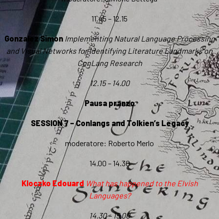
11.45 – 12.15
Gonzalez Simon
Implementing Natural Language Processing
and Visual Networks for Identifying Literature Landmarks on
ConLang Research
12.15 – 14.00
Pausa pranzo
SESSION 7 – Conlangs and Tolkien’s Legacy
moderatore: Roberto Merlo
14.00 – 14.30
Kloczko Edouard
What has happened to the Elvish
Languages?
14.30 – 15.00