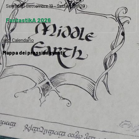
Segnalati
Settembre 19
-
Settembre 20
FantastikA 2026
Vedi Calendario
Mappa dei prossimi eventi: