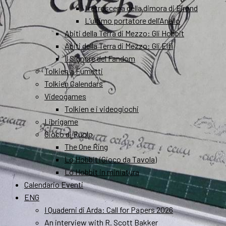
I retroscena della dimora di Elrond
L’ultimo portatore dell’Anello
Abiti della Terra di Mezzo: Gli Hobbit
Abiti della Terra di Mezzo: Gli Elfi
Il Signore del Fandom
Tolkien a Fumetti
Tolkien Calendars
Videogames
Tolkien e i videogiochi
Librigame
Gioco di Ruolo
The One Ring
Lo Hobbit (Gioco da Tavola)
Lo Hobbit in miniatura
Calendario Eventi
ENG
I Quaderni di Arda: Call for Papers 2026
An interview with R. Scott Bakker