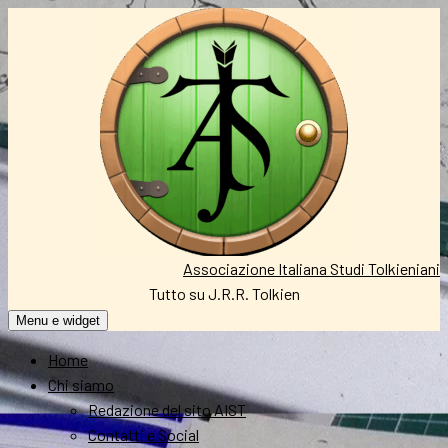
Vai
al
contenuto
Associazione Italiana Studi Tolkieniani
Tutto su J.R.R. Tolkien
Menu e widget
Home
Chi siamo
Redazione del sito AIST
Contatti e Social