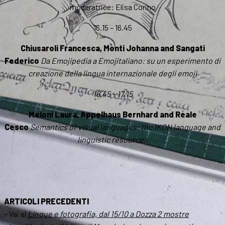
moderatrice: Elisa Corino
16.15 – 16.45
Chiusaroli Francesca, Monti Johanna and Sangati
Federico
Da Emojipedia a Emojitaliano: su un esperimento di
creazione della lingua internazionale degli emoji
16.45 – 17.15
Meloni Laura, Appelhaus Bernhard and Reale
Cesco
Semantics of visual languages: the IKON language and
linguistic resources
ARTICOLI PRECEDENTI
– Vai al
Lingue e fotografia, dal 15/10 a Dozza 2 mostre