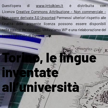
Quest’opera di
www.jrrtolkien.it
è distribuita con
Licenza
Creative Commons Attribuzione – Non commerciale –
Non opere derivate 3.0 Unported
Permessi ulteriori rispetto alle
finalità della presente licenza possono essere disponibili
nella
pagina dei contatti
. Utilizziamo WP e una rielaborazione del
tema LightFolio di Dynamicwp.
Torino, le lingue
inventate
all’università