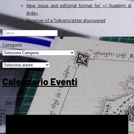
New Issue and editorial format for «I Quaderni di
Arda»
Receiver of a Tolkien’s letter discovered
Ricerca
per:
Categorie
Calendario Eventi
Set
19