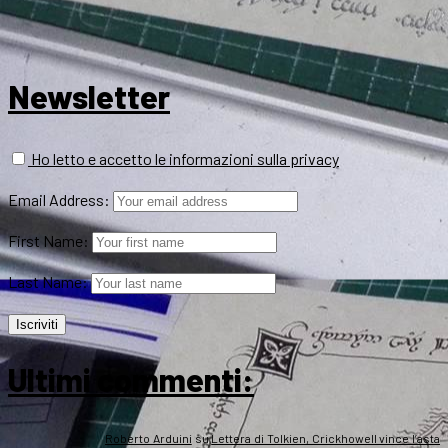
Newsletter
Ho letto e accetto le informazioni sulla privacy
Email Address:
First Name:
Last Name:
Ultimi commenti:
Roberto Arduini
su
Lettera di Tolkien, Crickhowell vince l’asta