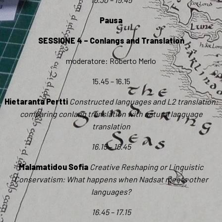
Pausa
SESSIONE 4 – Conlangs and Translation
moderatore: Roberto Merlo
15.45 – 16.15
Hietaranta Pertti
Constructed languages and L2 translation:
comparing conlang translation with natural language
translation
16.15 – 16.45
Malamatidou Sofia
Creative Reshaping or Linguistic
Conservatism: What happens when Nadsat meets other
languages?
16.45 – 17.15