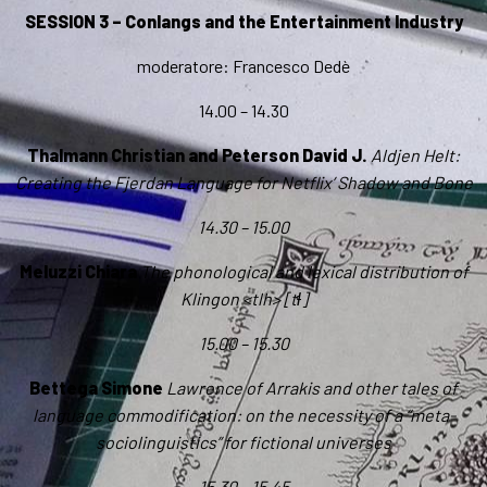
SESSION 3 – Conlangs and the Entertainment Industry
moderatore: Francesco Dedè
14.00 – 14.30
Thalmann Christian and Peterson David J.
Aldjen Helt:
Creating the Fjerdan Language for Netflix’ Shadow and Bone
14.30 – 15.00
Meluzzi Chiara
The phonological and lexical distribution of
Klingon <tlh> [tɬ]
15.00 – 15.30
Bettega Simone
Lawrence of Arrakis and other tales of
language commodification: on the necessity of a “meta-
sociolinguistics” for fictional universes
15.30 – 15.45