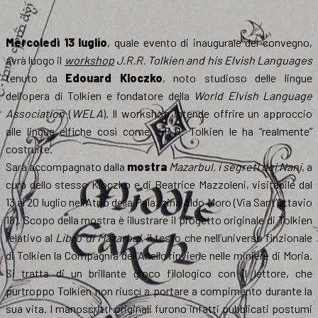
Mercoledì 13 luglio
, quale evento di inaugurale del convegno,
avrà luogo il
workshop
J.R.R. Tolkien and his Elvish Languages
tenuto da
Edouard Kloczko
, noto studioso delle lingue
dell’opera di Tolkien e fondatore della
World Elvish Language
Association
(
WELA
). Il workshop intende offrire un approccio
alle lingue elfiche così come J.R.R. Tolkien le ha “realmente”
costruite.
Sarà accompagnato dalla
mostra
Mazarbul, i segreti dei Nani
, a
cura dello stesso Kloczko e di Beatrice Mazzoleni, visitabile dal
13 al 20 luglio nell’Atrio della Palazzina Aldo Moro (Via Sant’Ottavio
18). Scopo della mostra è illustrare il progetto originale di Tolkien
relativo al
Libro di Mazarbul
, il testo che nell’universo finzionale
di Tolkien la Compagnia dell’Anello rinviene nelle miniere di Moria.
Si tratta di un brillante gioco filologico con il lettore, che
purtroppo Tolkien non riuscì a portare a compimento durante la
sua vita. I manoscritti originali furono infatti pubblicati postumi