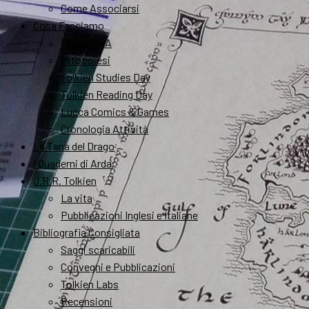
Come Associarsi
Cosa Facciamo
FantastikA
Mitopoiesi
Tolkien Studies Day
Tolkien Reading Day
Lucca Comics & Games
Cronologia Attività
La Tana del Drago
I Quaderni di Arda
J.R.R. Tolkien
La vita
Pubblicazioni Inglesi e Italiane
Bibliografia Consigliata
Saggi scaricabili
Convegni e Pubblicazioni
Tolkien Labs
Recensioni