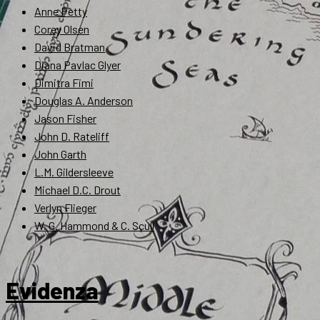
Anne Petty
Corey Olsen
David Bratman
Diana Pavlac Glyer
Dimitra Fimi
Douglas A. Anderson
Jason Fisher
John D. Rateliff
John Garth
L.M. Gildersleeve
Michael D.C. Drout
Verlyn Flieger
W. G. Hammond & C. Scull
Evidenza