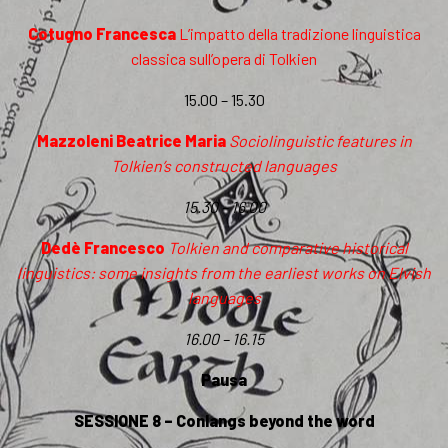
Cotugno Francesca
L’impatto della tradizione linguistica
classica sull’opera di Tolkien
15.00 – 15.30
Mazzoleni Beatrice Maria
Sociolinguistic features in
Tolkien’s constructed languages
15.30 – 16.00
Dedè Francesco
Tolkien and comparative historical
linguistics: some insights from the earliest works on Elvish
languages
16.00 – 16.15
Pausa
SESSIONE 8 – Conlangs beyond the word