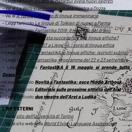
– Leggi l’articolo
Il Libro di Mazarbul svela nuovi segreti
– Vai al
La Wela si presenta con una mostra a Dozza
– Vai al
A Torino, un corso di lingue immaginarie
– Leggi l’articolo
Le lingue di Tolkien di nuovo a Parma
– Leggi l’articolo
Fantastika 2018: Il risveglio del drago
– Leggi l’articolo
Cosa sta succedendo alle lingue elfiche?
– Leggi l’articolo
L’AIST a Liège – 1: i corsi di lingua elfica
– Leggi l’articolo
A FantastikA le lingue elfiche: iscriviti subito!
– Leggi l’articolo
Fantastika, programma del 22 e 23 settembre
– Leggi l’articolo
FantastikA il 16 maggio si prende tutta
Dozza!
– Leggi l’articolo
Novità a Fantastika: esce Middle Artbook
– Leggi l’articolo
Editoriale sulle prossime attività dell’Aist
– Leggi l’articolo
due mostre dell’Arst a Ludika
LINK ESTERNI
– Vai al
sito dell’Università di Torino
– Vai al sito web della
World Elvish Language Association