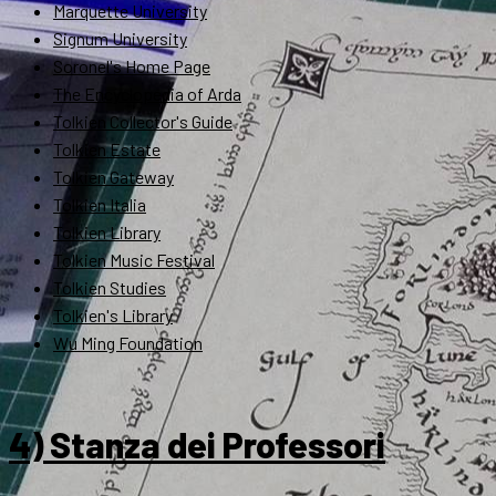
Marquette University
Signum University
Soronel's Home Page
The Encyclopedia of Arda
Tolkien Collector's Guide
Tolkien Estate
Tolkien Gateway
Tolkien Italia
Tolkien Library
Tolkien Music Festival
Tolkien Studies
Tolkien's Library
Wu Ming Foundation
4) Stanza dei Professori