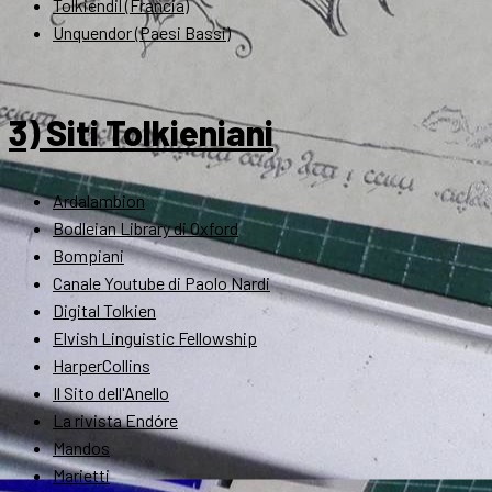
Tolkiendil (Francia)
Unquendor (Paesi Bassi)
3) Siti Tolkieniani
Ardalambion
Bodleian Library di Oxford
Bompiani
Canale Youtube di Paolo Nardi
Digital Tolkien
Elvish Linguistic Fellowship
HarperCollins
Il Sito dell'Anello
La rivista Endóre
Mandos
Marietti