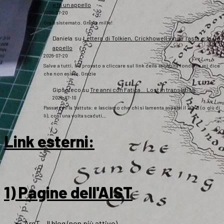
e fa un appello
2026-07-20
Ora è sistemato. Grazie mille!
Daniela
su
Lettera di Tolkien, Crickhowell vince l’asta e fa un
appello
2026-07-20
Salve a tutti, ho provato a cliccare sul link della raccolta fondi ma mi dice
che non esiste. Grazie
Gipsoteco
su
Tre anni con Fatica… Lost in translation
2026-07-10
Passatemi la battuta: e lasciamo che chi si lamenta aspetti il 2043 (o giù di
lì), così una volta scaduti…
Link esterni
:
1) Pagine dell'AIST
ArsT – Il blog (non più attivo)