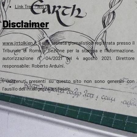
Link Tree – AIST
Disclaimer
www.jrrtolkien.it
è una testata giornalistica registrata presso il
Tribunale di Roma - Sezione per la stampa e l’informazione,
autorizzazione n° 04/2021 del 4 agosto 2021. Direttore
responsabile: Roberto Arduini.
I contenuti presenti su questo sito non sono generati con
l'ausilio dell'intelligenza artificiale.