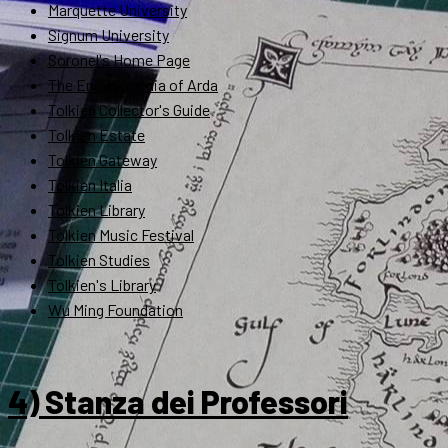
Marquette University
Signum University
Soronel's Home Page
The Encyclopedia of Arda
Tolkien Collector's Guide
Tolkien Estate
Tolkien Gateway
Tolkien Italia
Tolkien Library
Tolkien Music Festival
Tolkien Studies
Tolkien's Library
Wu Ming Foundation
4) Stanza dei Professori