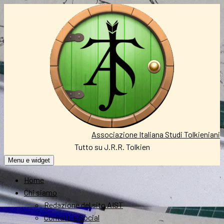
Vai
al
contenuto
Associazione Italiana Studi Tolkieniani
Tutto su J.R.R. Tolkien
Menu e widget
Home
Chi siamo
Redazione del sito AIST
Contatti e Social