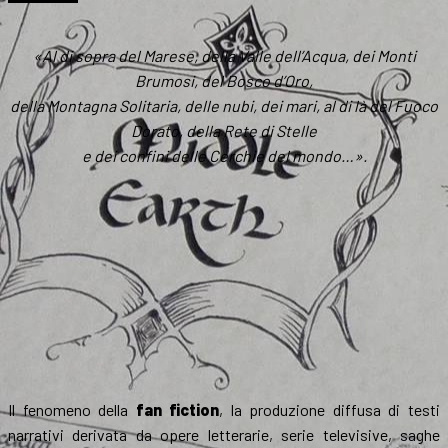
dello
Hobbit
«Al di sopra del Marese, della Valle dell’Acqua, dei Monti
Brumosi, del Bosco d’Oro,
della Montagna Solitaria, delle nubi, dei mari, al di là del Fuoco
Dorato, della Rete di Stelle
e dei confini delle Cerchie del mondo…».
Il fenomeno della
fan fiction
, la produzione diffusa di testi
narrativi derivata da opere letterarie, serie televisive, saghe