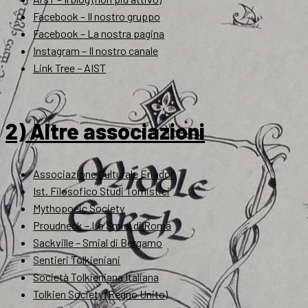
Facebook – Il nostro gruppo
Facebook – La nostra pagina
Instagram – Il nostro canale
Link Tree – AIST
2) Altre associazioni
Associazione Culturale Eriador
Ist. Filosofico Studi Tomistici
Mythopoeic Society
Proudneck – Lo Smial di Roma
Sackville – Smial di Bergamo
Sentieri Tolkieniani
Società Tolkieniana Italiana
Tolkien Society (Regno Unito)