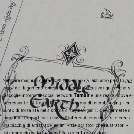
Nel mare magnum del fandom tolkieniano (vi abbiamo parlato
qui
e
qui
del fenomeno e della sua portata creativa) quello che si
raccoglie intorno al social network
Tumblr
è una realtà nuova e
interessante. Si tratta di una piattaforma di microblogging il cui
punto di forza sta nel sistema di tag navigabili, che permette di
instaurare rapporti sulla base di interessi comuni. Lì si è creata
una nicchia di artisti tolkieniani – sia scrittori che illustratori – il
cui approccio vario e diversificato merita attenzione.