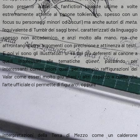
Sono presenti autori di fanfiction (queste ultime a volte
estremamente attente al canone tolkieniano, spesso con un
focus su personaggi minori od oscuri) ma anche autori di
meta
,
l’equivalente di Tumblr dei saggi brevi, caratterizzati da linguaggio
spesso non accademico, e anzi molto alla mano, ma che
affrontano diversi argomenti con precisione e attinenza ai testi.
E poi vi sono gli illustratori: si va dai più deferenti al canone a
quelli interessati alle tematiche
queer
, passando per
interessanti commistioni quali per esempio raffigurazioni dei
Valar come esseri molto più alieni e altri rispetto a quello che
l’arte ufficiale ci permette di figurarci, oppure
interpretazioni della Terra di Mezzo come un calderone