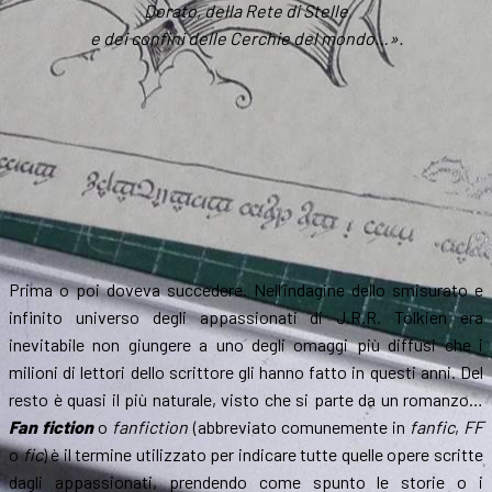
Dorato, della Rete di Stelle
e dei confini delle Cerchie del mondo…».
Prima o poi doveva succedere. Nell’indagine dello smisurato e
infinito universo degli appassionati di J.R.R. Tolkien era
inevitabile non giungere a uno degli omaggi più diffusi che i
milioni di lettori dello scrittore gli hanno fatto in questi anni. Del
resto è quasi il più naturale, visto che si parte da un romanzo…
Fan fiction
o
fanfiction
(abbreviato comunemente in
fanfic
,
FF
o
fic
) è il termine utilizzato per indicare tutte quelle opere scritte
dagli appassionati, prendendo come spunto le storie o i