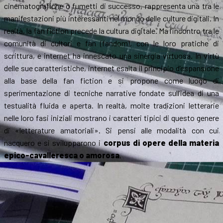
cinematografiche o fumetti di successo, rappresenta una tra le
manifestazioni più interessanti nel mondo delle culture digitali. In
realtà, la fan fiction precede la cultura digitale. Ma l’incontro tra le
comunità di cultori e fan (fandom), con le loro pratiche di
scrittura, e internet ha innescato una sinergia virtuosa. In virtù
delle sue caratteristiche, internet esalta il principio d’espansione
alla base della fan fiction e si propone come luogo di
sperimentazione di tecniche narrative fondate sull’idea di una
testualità fluida e aperta. In realtà, molte tradizioni letterarie
nelle loro fasi iniziali mostrano i caratteri tipici di questo genere
di «letterature amatoriali». Si pensi alle modalità con cui
nacquero e si svilupparono i
corpus di opere della materia
epico-cavalleresca o amorosa
,