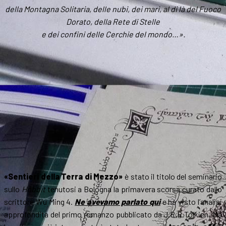
della Montagna Solitaria, delle nubi, dei mari, al di là del Fuoco
Dorato, della Rete di Stelle
e dei confini delle Cerchie del mondo…».
«Sentieri della Terra di Mezzo»
è stato il titolo del seminario
sullo
Hobbit
tenutosi a Bologna la primavera scorsa curato dallo
scrittore Wu Ming 4.
Ne avevamo parlato qui
e ha visto l’analisi
approfondita del primo romanzo pubblicato da J.R.R.Tolkien. Ma