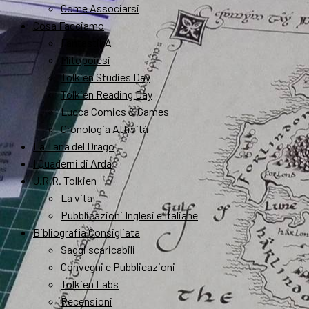
Come Associarsi
Cosa Facciamo
FantastikA
Mitopoiesi
Tolkien Studies Day
Tolkien Reading Day
Lucca Comics & Games
Cronologia Attività
La Tana del Drago
I Quaderni di Arda
J.R.R. Tolkien
La vita
Pubblicazioni Inglesi e Italiane
Bibliografia Consigliata
Saggi scaricabili
Convegni e Pubblicazioni
Tolkien Labs
Recensioni