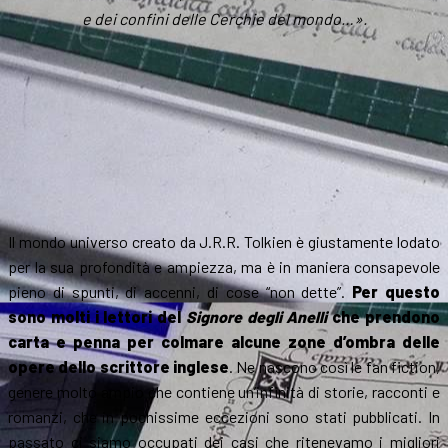
e dei confini delle Cerchie del mondo…».
Il mondo universo creato da J.R.R. Tolkien è giustamente lodato
per la sua profondità e ampiezza, ma è in maniera consapevole
pieno di spunti, di accenni, di cose “non dette”.
Per questo
sono molti i lettori del
Signore degli Anelli
che prendono
carta e penna per colmare alcune zone d’ombra delle
opere dello scrittore inglese
. Ne nascono così le fan fiction,
genere molto ampio che contiene un’infinità di storie, racconti e
romanzi, che in pochissime eccezioni sono stati pubblicati. In
passato ci siamo occupati dei casi che ritenevamo i migliori