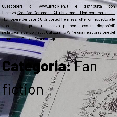
Quest’opera di
www.jrrtolkien.it
è distribuita con
Licenza
Creative Commons Attribuzione – Non commerciale –
Non opere derivate 3.0 Unported
Permessi ulteriori rispetto alle
finalità della presente licenza possono essere disponibili
nella
pagina dei contatti
. Utilizziamo WP e una rielaborazione del
tema LightFolio di Dynamicwp.
Categoria:
Fan
fiction