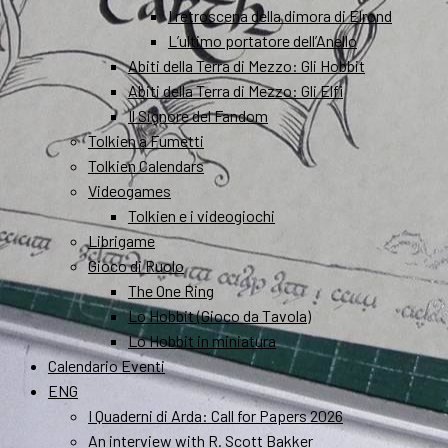
I retroscena della dimora di Elrond
L’ultimo portatore dell’Anello
Abiti della Terra di Mezzo: Gli Hobbit
Abiti della Terra di Mezzo: Gli Elfi
Il Signore del Fandom
Tolkien a Fumetti
Tolkien Calendars
Videogames
Tolkien e i videogiochi
Librigame
Gioco di Ruolo
The One Ring
Lo Hobbit (Gioco da Tavola)
Lo Hobbit in miniatura
Calendario Eventi
ENG
I Quaderni di Arda: Call for Papers 2026
An interview with R. Scott Bakker