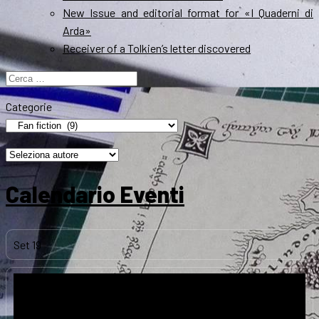
New Issue and editorial format for «I Quaderni di
Arda»
Receiver of a Tolkien’s letter discovered
Ricerca
per:
Categorie
Calendario Eventi
Set
19