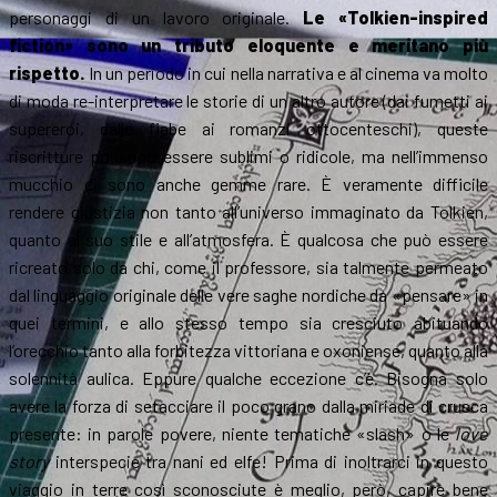
personaggi di un lavoro originale.
Le «Tolkien-inspired
fiction» sono un tributo eloquente e meritano più
rispetto.
In un periodo in cui nella narrativa e al cinema va molto
di moda re-interpretare le storie di un altro autore (dai fumetti ai
supereroi, dalle fiabe ai romanzi ottocenteschi), queste
riscritture possono essere sublimi o ridicole, ma nell’immenso
mucchio ci sono anche gemme rare. È veramente difficile
rendere giustizia non tanto all’universo immaginato da Tolkien,
quanto al suo stile e all’atmosfera. È qualcosa che può essere
ricreato solo da chi, come il professore, sia talmente permeato
dal linguaggio originale delle vere saghe nordiche da «pensare» in
quei termini, e allo stesso tempo sia cresciuto abituando
l’orecchio tanto alla forbitezza vittoriana e oxoniense, quanto alla
solennità aulica. Eppure qualche eccezione c’è. Bisogna solo
avere la forza di setacciare il poco grano dalla miriade di crusca
presente: in parole povere, niente tematiche «slash» o le
love
story
interspecie tra nani ed elfe! Prima di inoltrarci in questo
viaggio in terre così sconosciute è meglio, però, capire bene