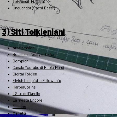
Tolkiendil (Francia)
Unquendor (Paesi Bassi)
3) Siti Tolkieniani
Ardalambion
Bodleian Library di Oxford
Bompiani
Canale Youtube di Paolo Nardi
Digital Tolkien
Elvish Linguistic Fellowship
HarperCollins
Il Sito dell'Anello
La rivista Endóre
Mandos
Marietti