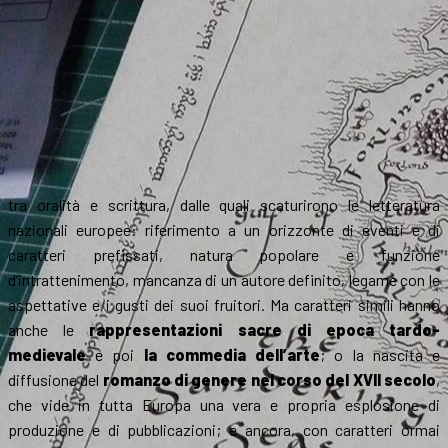
tra oralità e scrittura, dalle quali scaturirono le letteratura
nazionali europee: riferimento a un orizzonte di eventi e di
caratteri prefissati, natura popolare e funzione
d’intrattenimento, mancanza di un autore definito, legame con le
aspettative e i gusti dei suoi fruitori. Ma caratteri simili hanno
anche le
rappresentazioni sacre di epoca tardo-
medievale
e poi
la commedia dell’arte
; o la nascita e
diffusione del
romanzo di genere nel corso del XVII secolo
,
che vide in tutta Europa una vera e propria esplosione di
produzione e di pubblicazioni; e ancora, con caratteri ormai