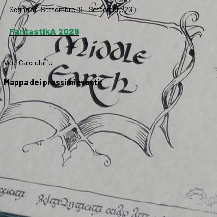
Segnalati
Settembre 19
-
Settembre 20
FantastikA 2026
Vedi Calendario
Mappa dei prossimi eventi: