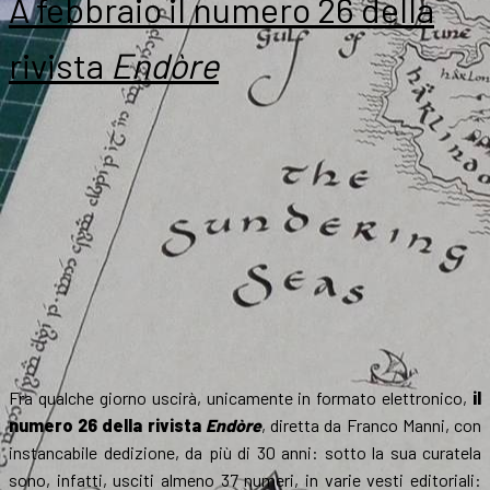
A febbraio il numero 26 della
rivista
Endòre
Fra qualche giorno uscirà, unicamente in formato elettronico,
il
numero 26 della rivista
Endòre
, diretta da Franco Manni, con
instancabile dedizione, da più di 30 anni: sotto la sua curatela
sono, infatti, usciti almeno 37 numeri, in varie vesti editoriali: