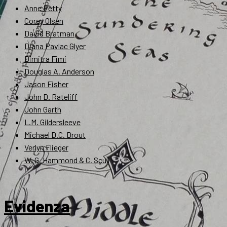
Anne Petty
Corey Olsen
David Bratman
Diana Pavlac Glyer
Dimitra Fimi
Douglas A. Anderson
Jason Fisher
John D. Rateliff
John Garth
L.M. Gildersleeve
Michael D.C. Drout
Verlyn Flieger
W. G. Hammond & C. Scull
Evidenza