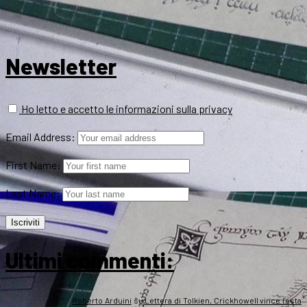
Newsletter
Ho letto e accetto le informazioni sulla privacy
Email Address:
First Name:
Last Name:
Ultimi commenti:
Roberto Arduini
su
Lettera di Tolkien, Crickhowell vince l’asta