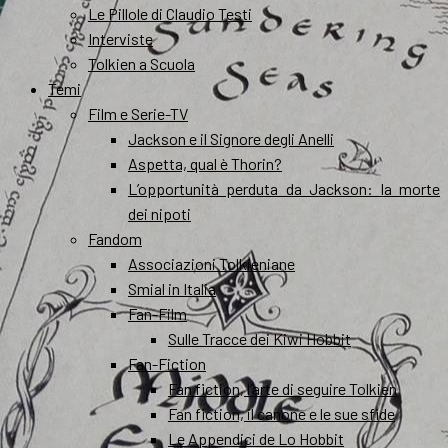
Le Pillole di Claudio Testi
Interviste
Tolkien a Scuola
Temi
Film e Serie-TV
Jackson e il Signore degli Anelli
Aspetta, qual è Thorin?
L’opportunità perduta da Jackson: la morte
dei nipoti
Fandom
Associazioni Tolkieniane
Smial in Italia
Fan-Film
Sulle Tracce dei Kiwi Hobbit
Fan-Fiction
Fan fiction, l’arte di seguire Tolkien
Fan fiction, il canone e le sue sfide
Le Appendici de Lo Hobbit