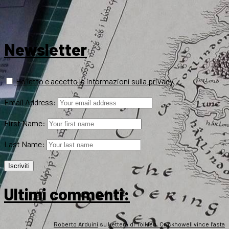
Newsletter
Ho letto e accetto le informazioni sulla privacy
Email Address:
First Name:
Last Name:
Ultimi commenti:
Roberto Arduini
su
Lettera di Tolkien, Crickhowell vince l’asta