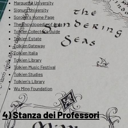
Marquette University
Signum University
Soronel's Home Page
The Encyclopedia of Arda
Tolkien Collector's Guide
Tolkien Estate
Tolkien Gateway
Tolkien Italia
Tolkien Library
Tolkien Music Festival
Tolkien Studies
Tolkien's Library
Wu Ming Foundation
4) Stanza dei Professori