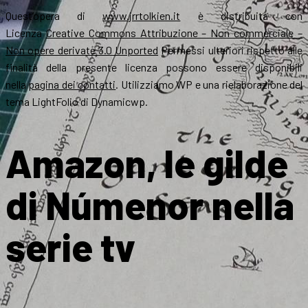
Quest’opera di
www.jrrtolkien.it
è distribuita con
Licenza
Creative Commons Attribuzione – Non commerciale –
Non opere derivate 3.0 Unported
Permessi ulteriori rispetto alle
finalità della presente licenza possono essere disponibili
nella
pagina dei contatti
. Utilizziamo WP e una rielaborazione del
tema LightFolio di Dynamicwp.
Amazon, le gilde
di Númenor nella
serie tv