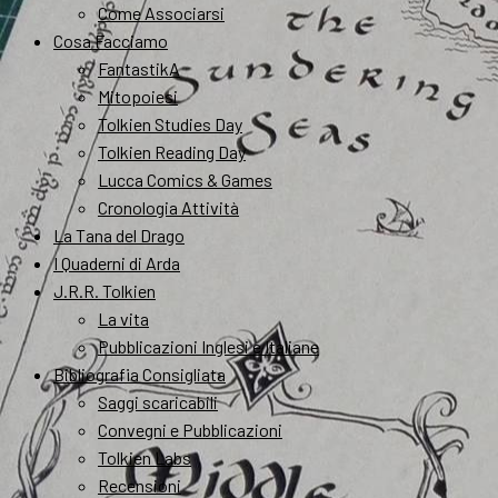
Come Associarsi
Cosa Facciamo
FantastikA
Mitopoiesi
Tolkien Studies Day
Tolkien Reading Day
Lucca Comics & Games
Cronologia Attività
La Tana del Drago
I Quaderni di Arda
J.R.R. Tolkien
La vita
Pubblicazioni Inglesi e Italiane
Bibliografia Consigliata
Saggi scaricabili
Convegni e Pubblicazioni
Tolkien Labs
Recensioni