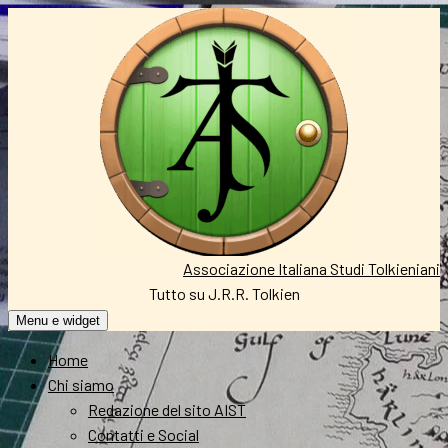
Vai
al
contenuto
Associazione Italiana Studi Tolkieniani
Tutto su J.R.R. Tolkien
Menu e widget
Home
Chi siamo
Redazione del sito AIST
Contatti e Social