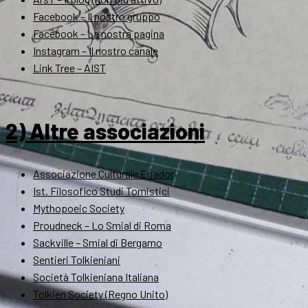
Facebook – Il nostro gruppo
Facebook – La nostra pagina
Instagram – Il nostro canale
Link Tree – AIST
2) Altre associazioni
Associazione Culturale Eriador
Ist. Filosofico Studi Tomistici
Mythopoeic Society
Proudneck – Lo Smial di Roma
Sackville – Smial di Bergamo
Sentieri Tolkieniani
Società Tolkieniana Italiana
Tolkien Society (Regno Unito)