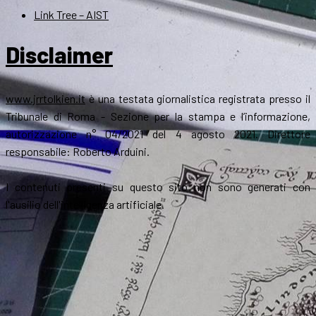
Link Tree – AIST
Disclaimer
www.jrrtolkien.it
è una testata giornalistica registrata presso il
Tribunale di Roma - Sezione per la stampa e l’informazione,
autorizzazione n° 04/2021 del 4 agosto 2021. Direttore
responsabile: Roberto Arduini.
I contenuti presenti su questo sito non sono generati con
l'ausilio dell'intelligenza artificiale.