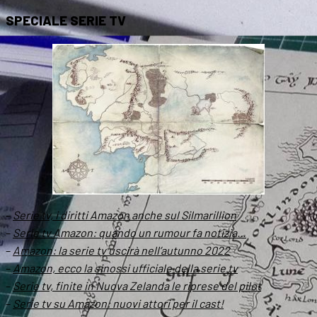
SPECIALE SERIE TV
–
Serie tv, i diritti Amazon anche sul Silmarillion
–
Serie tv Amazon: quando un rumour fa notizia…
–
Amazon: la serie tv uscirà nell’autunno 2022
–
Amazon, ecco la sinossi ufficiale della serie tv
–
Serie tv, finite in Nuova Zelanda le riprese del pilot
–
Serie tv su Amazon: nuovi attori per il cast!