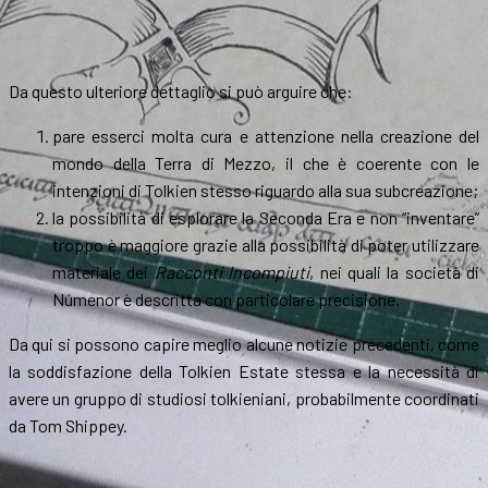
Da questo ulteriore dettaglio si può arguire che:
pare esserci molta cura e attenzione nella creazione del
mondo della Terra di Mezzo, il che è coerente con le
intenzioni di Tolkien stesso riguardo alla sua subcreazione;
la possibilità di esplorare la Seconda Era e non “inventare”
troppo è maggiore grazie alla possibilità di poter utilizzare
materiale dei
Racconti Incompiuti
, nei quali la società di
Númenor è descritta con particolare precisione.
Da qui si possono capire meglio alcune notizie precedenti, come
la soddisfazione della Tolkien Estate stessa e la necessità di
avere un gruppo di studiosi tolkieniani, probabilmente coordinati
da Tom Shippey.