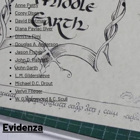
Anne Petty
Corey Olsen
David Bratman
Diana Pavlac Glyer
Dimitra Fimi
Douglas A. Anderson
Jason Fisher
John D. Rateliff
John Garth
L.M. Gildersleeve
Michael D.C. Drout
Verlyn Flieger
W. G. Hammond & C. Scull
Evidenza