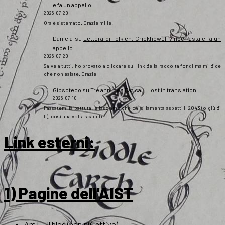
e fa un appello
2026-07-20
Ora è sistemato. Grazie mille!
Daniela
su
Lettera di Tolkien, Crickhowell vince l’asta e fa un
appello
2026-07-20
Salve a tutti, ho provato a cliccare sul link della raccolta fondi ma mi dice
che non esiste. Grazie
Gipsoteco
su
Tre anni con Fatica… Lost in translation
2026-07-10
Passatemi la battuta: e lasciamo che chi si lamenta aspetti il 2043 (o giù di
lì), così una volta scaduti…
Link esterni
:
1) Pagine dell'AIST
ArsT – Il blog (non più attivo)