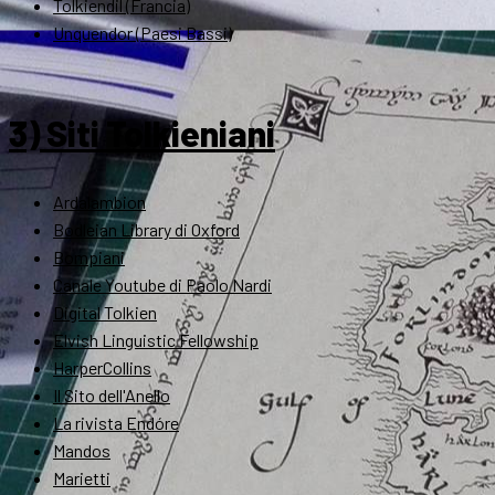
Tolkiendil (Francia)
Unquendor (Paesi Bassi)
3) Siti Tolkieniani
Ardalambion
Bodleian Library di Oxford
Bompiani
Canale Youtube di Paolo Nardi
Digital Tolkien
Elvish Linguistic Fellowship
HarperCollins
Il Sito dell'Anello
La rivista Endóre
Mandos
Marietti