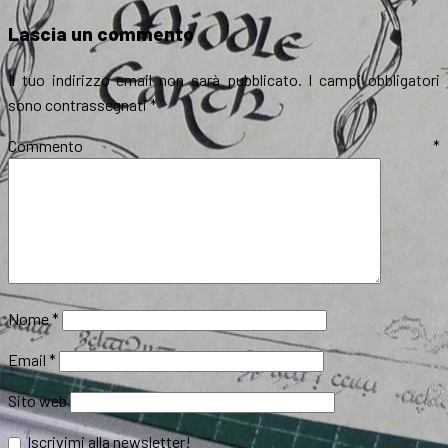
il
Lascia un commento
Il tuo indirizzo email non sarà pubblicato.
I campi obbligatori
sono contrassegnati
*
Commento
*
Nome
*
Email
*
Sito web
Iscrivimi alla newsletter!