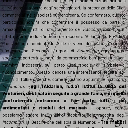
Tutte le fonti ufficiose danno per certa, nella creazione dell’isola
di Númenor da parte degli sceneggiatori, la presenza delle Gilde
commerciali nella società númenoreana. Se confermato, questo
particolare non fa che confermare il possesso da parte di
Amazon dei diritti di sfruttamento dei
Racconti Incompiuti
;
infatti è proprio lì, all’interno del racconto “Aldarion ed Erendis”,
che vengono nominate le Gilde e viene descritta la società
númenoreana. Secondo il report di
Fellowship
ogni gruppo
sociale apparterrà a una Gilda commerciale ben precisa e ogni
membro indosserà sul petto una specie di simbolo di
riconoscimento. Questo denota una interessante fedeltà agli
scritti di Tolkien, perché, come leggiamo appunto nei
Racconti
Incompiuti
, «
egli (Aldarion, n.d.a) istituì la Gilda dei
Venturieri, destinata in seguito a grande fama, e di quella
confraternita entrarono a far parte tutti i più
ardimentosi e risoluti dei marinai
» ; oppure, come
possiamo leggere in un altro racconto della raccolta degli
Incompiuti
, la Descrizione dell’Isola di Númenor, «
Tra i fabbri