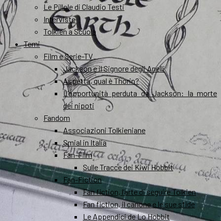
Le Pillole di Claudio Testi
Interviste
Tolkien a Scuola
Temi
Film e Serie-TV
Jackson e il Signore degli Anelli
Aspetta, qual è Thorin?
L’opportunità perduta da Jackson: la morte
dei nipoti
Fandom
Associazioni Tolkieniane
Smial in Italia
Fan-Film
Sulle Tracce dei Kiwi Hobbit
Fan-Fiction
Fan fiction, l’arte di seguire Tolkien
Fan fiction, il canone e le sue sfide
Le Appendici de Lo Hobbit