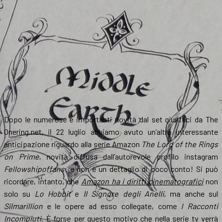
Dopo le numerose e importanti novità dal set giunteci da The
Onering.net, il 22 luglio abbiamo avuto un’altra interessante
anticipazione riguardo alla serie Amazon
The Lord of the Rings
on Prime
, novità diffusa dall’autorevole profilo instagram
Fellowshipoffans
: e non è un dettaglio di poco conto! Si può
ricordare, intanto, che
Amazon ha i diritti cinematografici
non
solo su
Lo Hobbit
e
Il Signore degli Anelli
, ma anche sul
Silmarillion
e le opere ad esso collegate, come
I Racconti
Incompiuti
. È forse per questo motivo che nella serie tv verrà