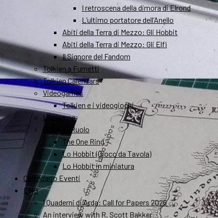
I retroscena della dimora di Elrond
L’ultimo portatore dell’Anello
Abiti della Terra di Mezzo: Gli Hobbit
Abiti della Terra di Mezzo: Gli Elfi
Il Signore del Fandom
Tolkien a Fumetti
Tolkien Calendars
Videogames
Tolkien e i videogiochi
Librigame
Gioco di Ruolo
The One Ring
Lo Hobbit (Gioco da Tavola)
Lo Hobbit in miniatura
Calendario Eventi
ENG
I Quaderni di Arda: Call for Papers 2026
An interview with R. Scott Bakker