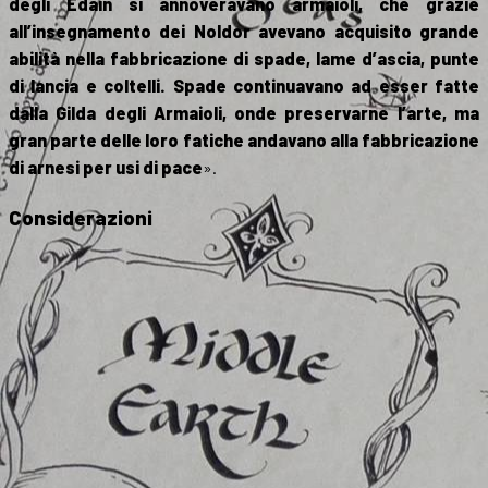
degli Edain si annoveravano armaioli, che grazie
all’insegnamento dei Noldor avevano acquisito grande
abilità nella fabbricazione di spade, lame d’ascia, punte
di lancia e coltelli. Spade continuavano ad esser fatte
dalla Gilda degli Armaioli, onde preservarne l’arte, ma
gran parte delle loro fatiche andavano alla fabbricazione
di arnesi per usi di pace
».
Considerazioni