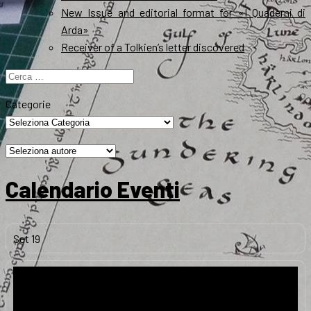
New Issue and editorial format for «I Quaderni di
Arda»
Receiver of a Tolkien’s letter discovered
Ricerca
per:
Categorie
Calendario Eventi
Set
19