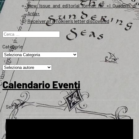
New Issue and editorial format for «I Quaderni di
Arda»
Receiver of a Tolkien’s letter discovered
Ricerca
per:
Categorie
Calendario Eventi
Set
19