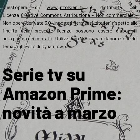
Quest’opera di
www.jrrtolkien.it
è distribuita con
Licenza
Creative Commons Attribuzione – Non commerciale –
Non opere derivate 3.0 Unported
Permessi ulteriori rispetto alle
finalità della presente licenza possono essere disponibili
nella
pagina dei contatti
. Utilizziamo WP e una rielaborazione del
tema LightFolio di Dynamicwp.
Serie tv su
Amazon Prime:
novità a marzo