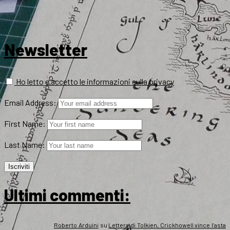
Newsletter
Ho letto e accetto le informazioni sulla privacy
Email Address:
First Name:
Last Name:
Ultimi commenti:
Roberto Arduini
su
Lettera di Tolkien, Crickhowell vince l’asta