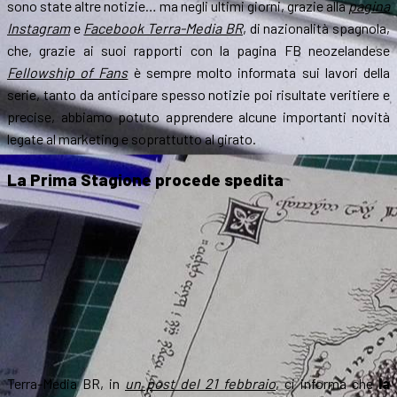
sono state altre notizie… ma negli ultimi giorni, grazie alla
pagina
Instagram
e
Facebook Terra-Media BR
, di nazionalità spagnola,
che, grazie ai suoi rapporti con la pagina FB neozelandese
Fellowship of Fans
è sempre molto informata sui lavori della
serie, tanto da anticipare spesso notizie poi risultate veritiere e
precise, abbiamo potuto apprendere alcune importanti novità
legate al marketing e soprattutto al girato.
La Prima Stagione procede spedita
Terra-Media BR, in
un post del 21 febbraio
, ci informa che
la