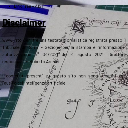
Link Tree – AIST
Disclaimer
www.jrrtolkien.it
è una testata giornalistica registrata presso il
Tribunale di Roma - Sezione per la stampa e l’informazione,
autorizzazione n° 04/2021 del 4 agosto 2021. Direttore
responsabile: Roberto Arduini.
I contenuti presenti su questo sito non sono generati con
l'ausilio dell'intelligenza artificiale.