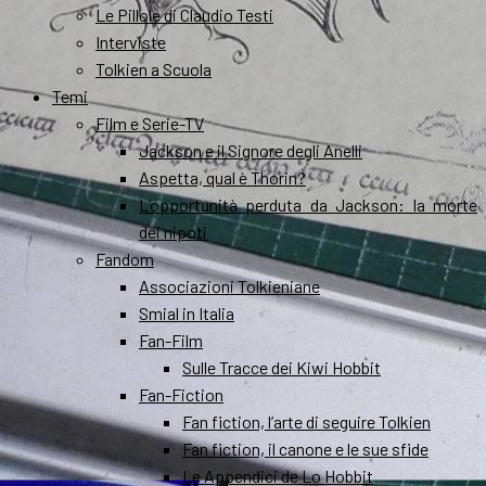
Le Pillole di Claudio Testi
Interviste
Tolkien a Scuola
Temi
Film e Serie-TV
Jackson e il Signore degli Anelli
Aspetta, qual è Thorin?
L’opportunità perduta da Jackson: la morte
dei nipoti
Fandom
Associazioni Tolkieniane
Smial in Italia
Fan-Film
Sulle Tracce dei Kiwi Hobbit
Fan-Fiction
Fan fiction, l’arte di seguire Tolkien
Fan fiction, il canone e le sue sfide
Le Appendici de Lo Hobbit