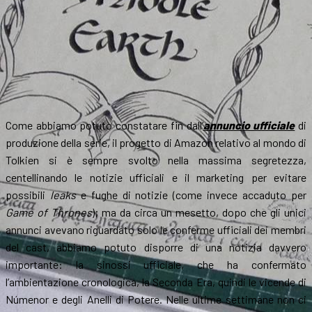
Come abbiamo potuto constatare fin dall’
annuncio ufficiale
di
produzione della serie, il progetto di Amazon relativo al mondo di
Tolkien si è sempre svolto nella massima segretezza,
centellinando le notizie ufficiali e il marketing per evitare
possibili
leaks
e fughe di notizie (come invece accaduto per
Game of Thrones
); ma da circa un mesetto, dopo che gli unici
annunci avevano riguardato solo le conferme ufficiali dei membri
del cast, abbiamo potuto disporre di una notizia davvero
importante: la sinossi ufficiale, che ha confermato
l’ambientazione cronologica, la Seconda Era, quindi le vicende di
Númenor e degli Anelli di Potere. Nelle ultime settimane non ci