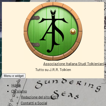
Vai
al
contenuto
Associazione Italiana Studi Tolkieniani
Tutto su J.R.R. Tolkien
Menu e widget
Home
Chi siamo
Redazione del sito AIST
Contatti e Social