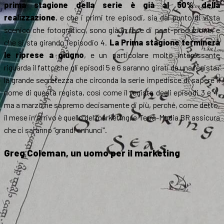
prima stagione della serie è già al 50% della
realizzazione
, e che i primi tre episodi, sia dal punto di vista
scenico che fotografico, sono già in fase di post-produzione; e
che si sta girando l’episodio 4.
La Prima stagione terminerà
le riprese a giugno
, e un particolare molto interessante
riguarda il fatto che gli episodi 5 e 6 saranno girati da una regista:
la grande segretezza che circonda la serie impedisce di sapere il
nome di questa regista, così come il regista degli episodi 3 e 4,
ma a marzo ne sapremo decisamente di più, perché, come detto,
il mese in arrivo è quello del marketing, e Terra-Media BR assicura
che ci saranno “grandi annunci”.
Greg Coleman, un uomo per il marketing