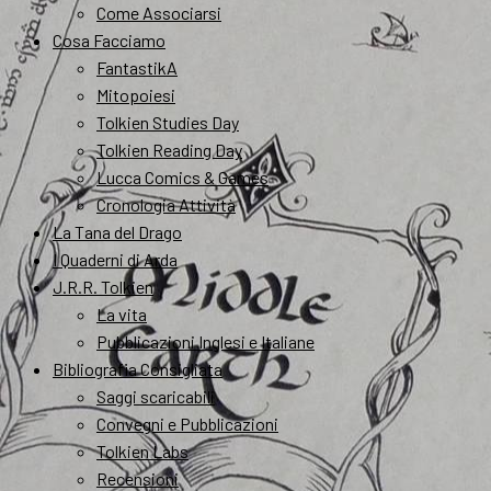
Come Associarsi
Cosa Facciamo
FantastikA
Mitopoiesi
Tolkien Studies Day
Tolkien Reading Day
Lucca Comics & Games
Cronologia Attività
La Tana del Drago
I Quaderni di Arda
J.R.R. Tolkien
La vita
Pubblicazioni Inglesi e Italiane
Bibliografia Consigliata
Saggi scaricabili
Convegni e Pubblicazioni
Tolkien Labs
Recensioni