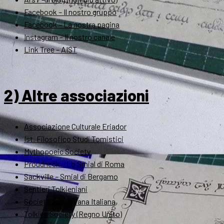
Facebook – Il nostro gruppo
Facebook – La nostra pagina
Instagram – Il nostro canale
Link Tree – AIST
2) Altre associazioni
Associazione Culturale Eriador
Ist. Filosofico Studi Tomistici
Mythopoeic Society
Proudneck – Lo Smial di Roma
Sackville – Smial di Bergamo
Sentieri Tolkieniani
Società Tolkieniana Italiana
Tolkien Society (Regno Unito)