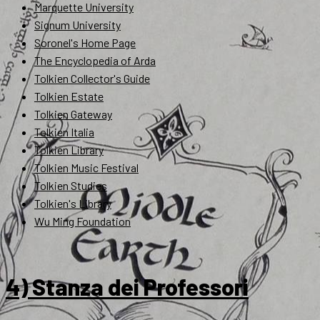
Marquette University
Signum University
Soronel's Home Page
The Encyclopedia of Arda
Tolkien Collector's Guide
Tolkien Estate
Tolkien Gateway
Tolkien Italia
Tolkien Library
Tolkien Music Festival
Tolkien Studies
Tolkien's Library
Wu Ming Foundation
4) Stanza dei Professori