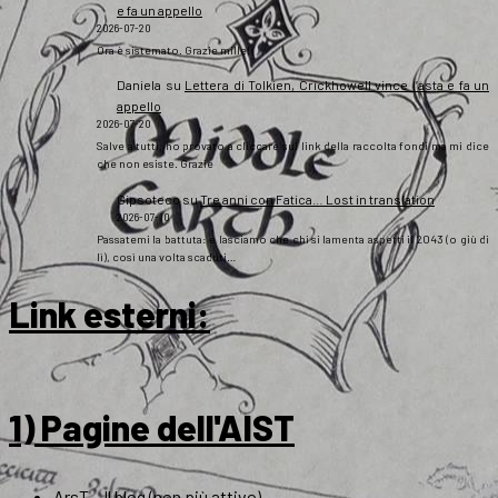
e fa un appello
2026-07-20
Ora è sistemato. Grazie mille!
Daniela
su
Lettera di Tolkien, Crickhowell vince l’asta e fa un
appello
2026-07-20
Salve a tutti, ho provato a cliccare sul link della raccolta fondi ma mi dice
che non esiste. Grazie
Gipsoteco
su
Tre anni con Fatica… Lost in translation
2026-07-10
Passatemi la battuta: e lasciamo che chi si lamenta aspetti il 2043 (o giù di
lì), così una volta scaduti…
Link esterni
:
1) Pagine dell'AIST
ArsT – Il blog (non più attivo)