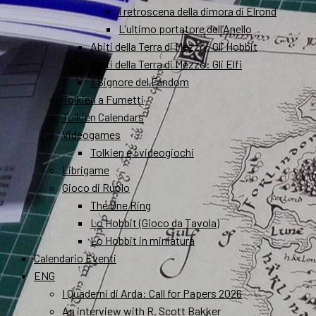
I retroscena della dimora di Elrond
L’ultimo portatore dell’Anello
Abiti della Terra di Mezzo: Gli Hobbit
Abiti della Terra di Mezzo: Gli Elfi
Il Signore del Fandom
Tolkien a Fumetti
Tolkien Calendars
Videogames
Tolkien e i videogiochi
Librigame
Gioco di Ruolo
The One Ring
Lo Hobbit (Gioco da Tavola)
Lo Hobbit in miniatura
Calendario Eventi
ENG
I Quaderni di Arda: Call for Papers 2026
An interview with R. Scott Bakker