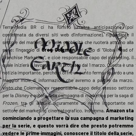
Terra-Media BR ci ha fornito un’altra anticipazione (poi
confermata da diversi siti web d’informazione), riguardante il
settore del marketing e della pubblicità che ruoterà attorno alla
serie: l’ingaggio di
Greg Coleman
, nel ruolo di “Global Head of
Franchise Marketing”, e cioè responsabile capo del marketing, il
quale inizierà a lavorare per il progetto dal 1 marzo. Questa è una
notizia importante, perché ci offre un punto fermo riguardo a una
maggior mole di informazioni che avremo a partire da marzo,
visto che Coleman, ex responsabile capo dello stesso settore
per la
Disney
e autore della campagna di marketing per la saga di
Frozen
, tra gli altri, è sicuramente un nome importante nel
settore del marketing cinematografico. Insomma,
Amazon sta
cominciando a progettare la sua campagna d marketing
per la serie, e questo vorrà dire che presto potremmo
vedere le prime immagini, conoscere il titolo della serie,