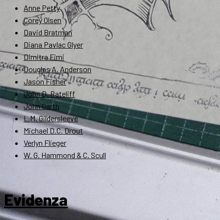
Anne Petty
Corey Olsen
David Bratman
Diana Pavlac Glyer
Dimitra Fimi
Douglas A. Anderson
Jason Fisher
John D. Rateliff
John Garth
L.M. Gildersleeve
Michael D.C. Drout
Verlyn Flieger
W. G. Hammond & C. Scull
Evidenza