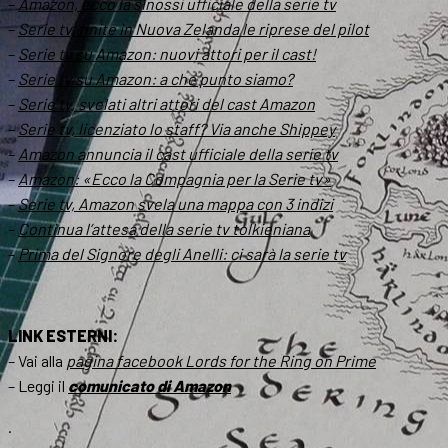
–
Amazon, ecco la sinossi ufficiale della serie tv
–
Serie tv, finite in Nuova Zelanda le riprese del pilot
–
Serie tv su Amazon: nuovi attori per il cast!
–
Serie tv su Amazon: a che punto siamo?
–
Serie tv, svelati altri attori del cast Amazon
–
Serie tv, licenziato lo staff? Via anche Shippey
–
Amazon annuncia il cast ufficiale della serie tv
–
Amazon: «Ecco la Compagnia per la Serie tv»
–
Serie tv, Amazon svela una mappa con 3 indizi
–
Continua l’attesa della serie tv tolkieniana
–
Prima del
Signore degli Anelli
: ci sarà la serie tv
LINK ESTERNI:
– Vai alla
pagina facebook
Lords for the Ring on Prime
– Leggi il
comunicato di Amazon
.