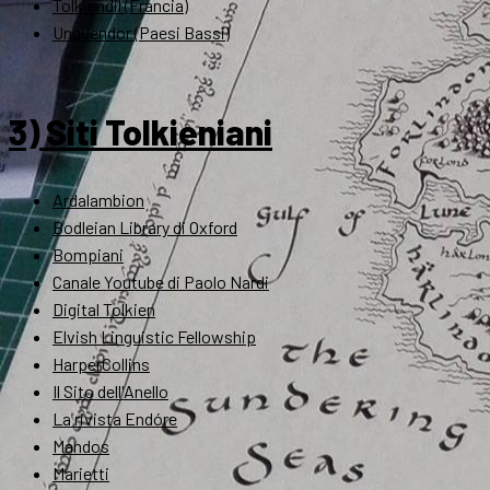
Tolkiendil (Francia)
Unquendor (Paesi Bassi)
3) Siti Tolkieniani
Ardalambion
Bodleian Library di Oxford
Bompiani
Canale Youtube di Paolo Nardi
Digital Tolkien
Elvish Linguistic Fellowship
HarperCollins
Il Sito dell'Anello
La rivista Endóre
Mandos
Marietti