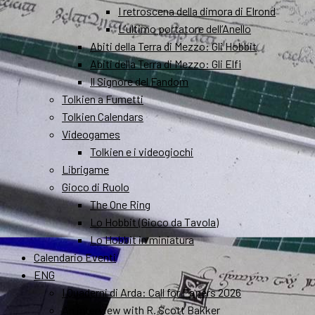
I retroscena della dimora di Elrond
L’ultimo portatore dell’Anello
Abiti della Terra di Mezzo: Gli Hobbit
Abiti della Terra di Mezzo: Gli Elfi
Il Signore del Fandom
Tolkien a Fumetti
Tolkien Calendars
Videogames
Tolkien e i videogiochi
Librigame
Gioco di Ruolo
The One Ring
Lo Hobbit (Gioco da Tavola)
Lo Hobbit in miniatura
Calendario Eventi
ENG
I Quaderni di Arda: Call for Papers 2026
An interview with R. Scott Bakker