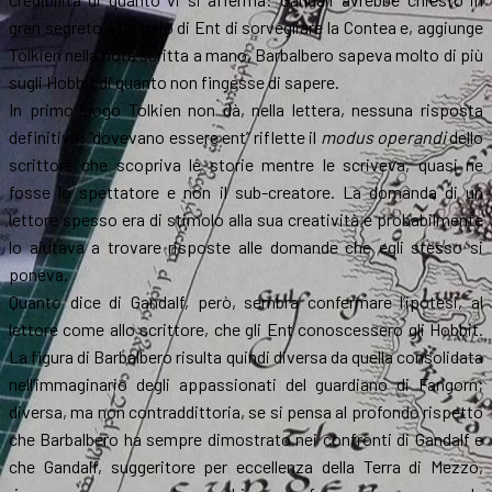
gran segreto a un paio di Ent di sorvegliare la Contea e, aggiunge
Tolkien nella nota scritta a mano, Barbalbero sapeva molto di più
sugli Hobbit di quanto non fingesse di sapere.
In primo luogo Tolkien non dà, nella lettera, nessuna risposta
definitiva: “dovevano essere ent” riflette il
modus operandi
dello
scrittore che scopriva le storie mentre le scriveva, quasi ne
fosse lo spettatore e non il sub-creatore. La domanda di un
lettore spesso era di stimolo alla sua creatività e probabilmente
lo aiutava a trovare risposte alle domande che egli stesso si
poneva.
Quanto dice di Gandalf, però, sembra confermare l’ipotesi, al
lettore come allo scrittore, che gli Ent conoscessero gli Hobbit.
La figura di Barbalbero risulta quindi diversa da quella consolidata
nell’immaginario degli appassionati del guardiano di Fangorn;
diversa, ma non contraddittoria, se si pensa al profondo rispetto
che Barbalbero ha sempre dimostrato nei confronti di Gandalf e
che Gandalf, suggeritore per eccellenza della Terra di Mezzo,