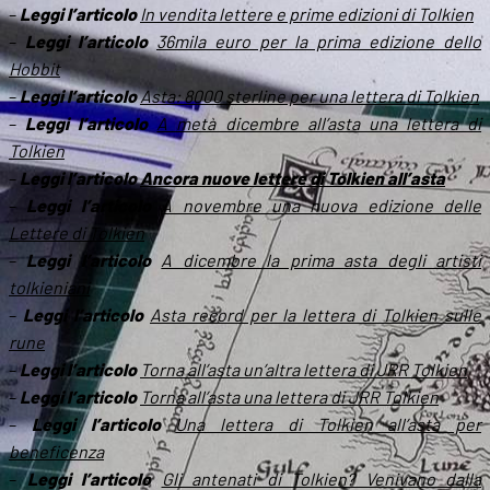
–
Leggi l’articolo
In vendita lettere e prime edizioni di Tolkien
–
Leggi l’articolo
36mila euro per la prima edizione dello
Hobbit
–
Leggi l’articolo
Asta: 8000 sterline per una lettera di Tolkien
–
Leggi l’articolo
A metà dicembre all’asta una lettera di
Tolkien
–
Leggi l’articolo
Ancora nuove lettere di Tolkien all’asta
–
Leggi l’articolo
A novembre una nuova edizione delle
Lettere di Tolkien
–
Leggi l’articolo
A dicembre la prima asta degli artisti
tolkieniani
–
Leggi l’articolo
Asta record per la lettera di Tolkien sulle
rune
–
Leggi l’articolo
Torna all’asta un’altra lettera di JRR Tolkien
–
Leggi l’articolo
Torna all’asta una lettera di JRR Tolkien
–
Leggi l’articolo
Una lettera di Tolkien all’asta per
beneficenza
–
Leggi l’articolo
Gli antenati di Tolkien? Venivano dalla