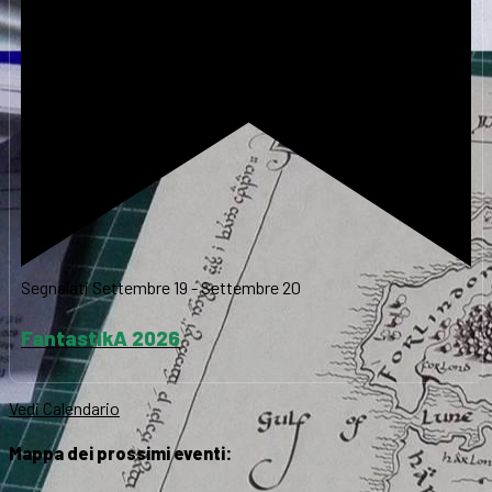
Segnalati
Settembre 19
-
Settembre 20
FantastikA 2026
Vedi Calendario
Mappa dei prossimi eventi: