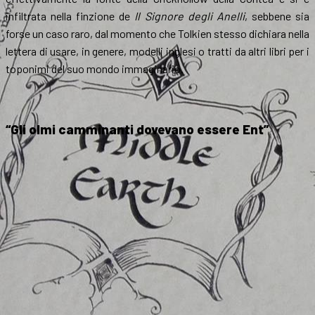
infiltrata nella finzione de
Il Signore degli Anelli
, sebbene sia
forse un caso raro, dal momento che Tolkien stesso dichiara nella
lettera di usare, in genere, modelli inglesi o tratti da altri libri per i
toponimi del suo mondo immaginario.
“Gli olmi camminanti dovevano essere Ent”