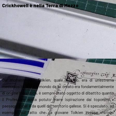
Crickhowell è nella Terra di Mezzo
Dal momento che Tolkien, quale filologo, era di un’estrema
meticolosità e che il mondo da lui creato era fondamentalmente
di origine linguistica, è sempre stato oggetto di dibattito quanto
il Professore abbia potuto trarre ispirazione dai toponimi e
paesaggi locali e da quelli del territorio gallese. Si è speculato, ad
esempio, sul fatto che da giovane Tolkien avesse visitato