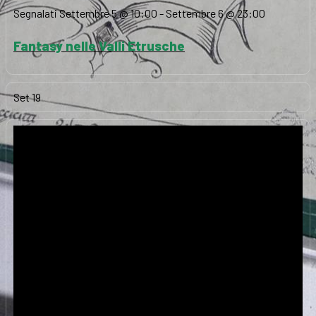
Segnalati
Settembre 5 @ 10:00
-
Settembre 6 @ 23:00
Fantasy nelle Valli Etrusche
Set
19