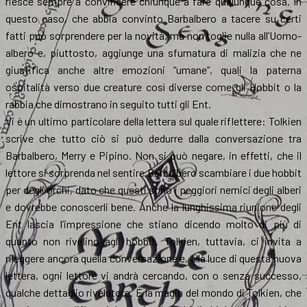
riesce sempre a convincere chiunque a fare qualunque cosa. In
questo caso, che abbia convinto Barbalbero a tacere su certi
fatti può sorprendere per la novità, ma non toglie nulla all’Uomo-
albero e, piuttosto, aggiunge una sfumatura di malizia che ne
giustifica anche altre emozioni “umane”, quali la paterna
ospitalità verso due creature così diverse come gli Hobbit o la
rabbia che dimostrano in seguito tutti gli Ent.
Vi è un ultimo particolare della lettera sul quale riflettere: Tolkien
scrive che tutto ciò si può dedurre dalla conversazione tra
Barbalbero, Merry e Pipino. Non si può negare, in effetti, che il
lettore si sorprenda nel sentire Barbalbero scambiare i due hobbit
per degli orchi, dato che questi sono i peggiori nemici degli alberi
e dovrebbe conoscerli bene. Anche la lunghissima riunione degli
Ent lascia l’impressione che stiano dicendo molto di più di
quanto non rivelino agli hobbit. Tolkien, tuttavia, ci invita a
rileggere ancora quella conversazione e, alla luce di questa nuova
lettera, ogni lettore vi andrà cercando, con o senza successo,
qualche dettaglio rivelatore. È la magia del mondo di Tolkien, che