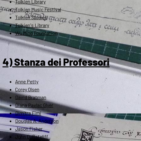
Tolkien Library
Tolkien Music Festival
Tolkien Studies
Tolkien's Library
Wu Ming Foundation
4) Stanza dei Professori
Anne Petty
Corey Olsen
David Bratman
Diana Pavlac Glyer
Dimitra Fimi
Douglas A. Anderson
Jason Fisher
John D. Rateliff