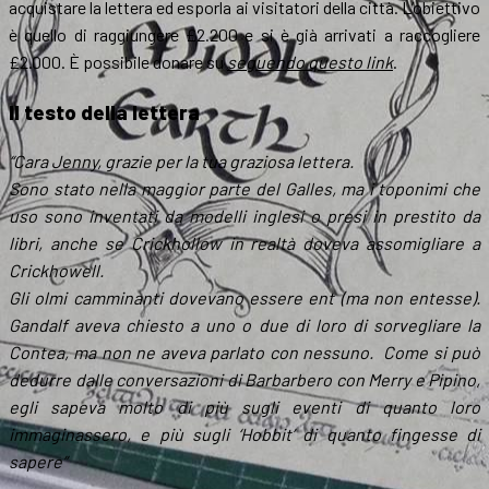
acquistare la lettera ed esporla ai visitatori della città. L’obiettivo
è quello di raggiungere £2.200 e si è già arrivati a raccogliere
£2.000. È possibile donare su
seguendo questo link
.
Il testo della lettera
“Cara Jenny, grazie per la tua graziosa lettera.
Sono stato nella maggior parte del Galles, ma i toponimi che
uso sono inventati da modelli inglesi o presi in prestito da
libri, anche se Crickhollow in realtà doveva assomigliare a
Crickhowell.
Gli olmi camminanti dovevano essere ent (ma non entesse).
Gandalf aveva chiesto a uno o due di loro di sorvegliare la
Contea, ma non ne aveva parlato con nessuno. Come si può
dedurre dalle conversazioni di Barbarbero con Merry e Pipino,
egli sapeva molto di più sugli eventi di quanto loro
immaginassero, e più sugli ‘Hobbit’ di quanto fingesse di
sapere”