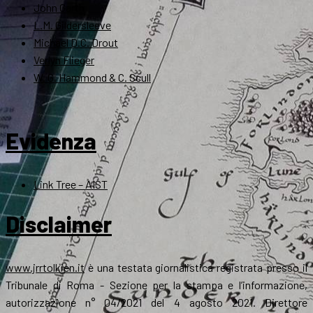
John Garth
L.M. Gildersleeve
Michael D.C. Drout
Verlyn Flieger
W. G. Hammond & C. Scull
Evidenza
Link Tree – AIST
Disclaimer
www.jrrtolkien.it
è una testata giornalistica registrata presso il
Tribunale di Roma - Sezione per la stampa e l’informazione,
autorizzazione n° 04/2021 del 4 agosto 2021. Direttore