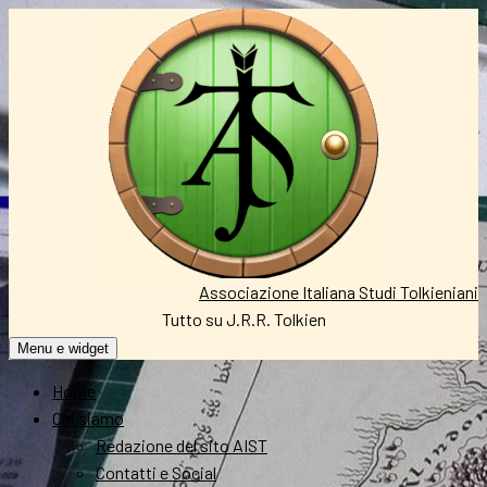
Vai
al
contenuto
Associazione Italiana Studi Tolkieniani
Tutto su J.R.R. Tolkien
Menu e widget
Home
Chi siamo
Redazione del sito AIST
Contatti e Social