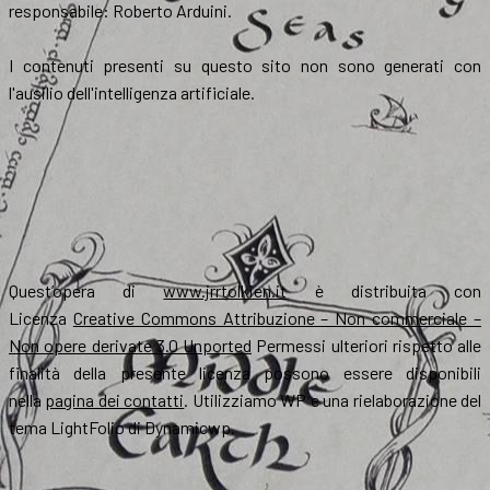
responsabile: Roberto Arduini.
I contenuti presenti su questo sito non sono generati con
l'ausilio dell'intelligenza artificiale.
Quest’opera di
www.jrrtolkien.it
è distribuita con
Licenza
Creative Commons Attribuzione – Non commerciale –
Non opere derivate 3.0 Unported
Permessi ulteriori rispetto alle
finalità della presente licenza possono essere disponibili
nella
pagina dei contatti
. Utilizziamo WP e una rielaborazione del
tema LightFolio di Dynamicwp.