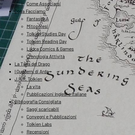
Come Associarsi
Cosa Facciamo
FantastikA
Mitopoiesi
Tolkien Studies Day
Tolkien Reading Day
Lucca Comics & Games
Cronologia Attività
La Tana del Drago
I Quaderni di Arda
J.R.R. Tolkien
La vita
Pubblicazioni Inglesi e Italiane
Bibliografia Consigliata
Saggi scaricabili
Convegni e Pubblicazioni
Tolkien Labs
Recensioni