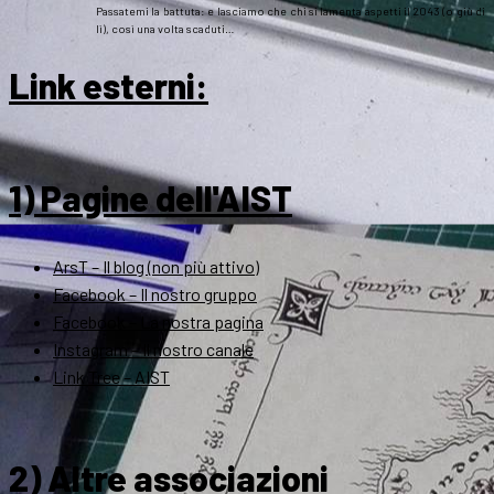
Passatemi la battuta: e lasciamo che chi si lamenta aspetti il 2043 (o giù di
lì), così una volta scaduti…
Link esterni
:
1) Pagine dell'AIST
ArsT – Il blog (non più attivo)
Facebook – Il nostro gruppo
Facebook – La nostra pagina
Instagram – Il nostro canale
Link Tree – AIST
2) Altre associazioni