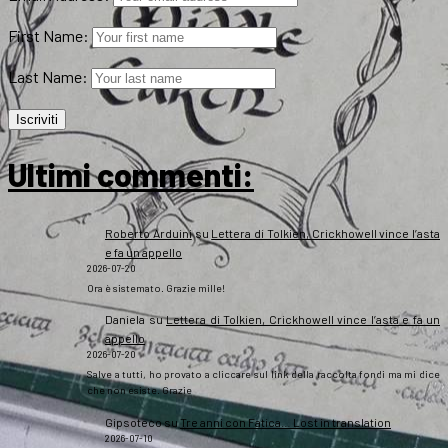
First Name:
Last Name:
Ultimi commenti:
Roberto Arduini
su
Lettera di Tolkien, Crickhowell vince l’asta
e fa un appello
2026-07-20
Ora è sistemato. Grazie mille!
Daniela
su
Lettera di Tolkien, Crickhowell vince l’asta e fa un
appello
2026-07-20
Salve a tutti, ho provato a cliccare sul link della raccolta fondi ma mi dice
che non esiste. Grazie
Gipsoteco
su
Tre anni con Fatica… Lost in translation
2026-07-10