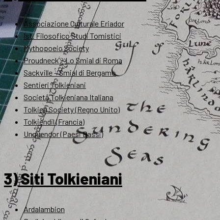
Associazione Culturale Eriador
Ist. Filosofico Studi Tomistici
Mythopoeic Society
Proudneck – Lo Smial di Roma
Sackville – Smial di Bergamo
Sentieri Tolkieniani
Società Tolkieniana Italiana
Tolkien Society (Regno Unito)
Tolkiendil (Francia)
Unquendor (Paesi Bassi)
3) Siti Tolkieniani
Ardalambion