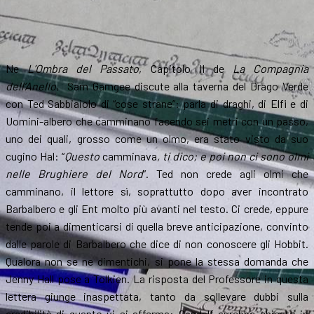
Ne
L’Ombra del Passato
, Capitolo II de
La Compagnia
dell’Anello
, Sam Gamgee discute alla taverna del Drago Verde
con Ted Sabbiaiolo di “cose strane”: parla di draghi, di Elfi e di
Uomini-albero che camminano facendo sei metri con un passo,
uno dei quali, grosso come un olmo, era stato visto da suo
cugino Hal: “
Questo
camminava
, ti dico; e poi non ci sono olmi
nelle Brughiere del Nord
”. Ted non crede agli olmi che
camminano, il lettore sì, soprattutto dopo aver incontrato
Barbalbero e gli Ent molto più avanti nel testo. Ci crede, eppure
tende poi a dimenticarsi di quella breve anticipazione, convinto
dalle parole di Barbalbero che dice di non conoscere gli Hobbit.
Qualora non se ne dimentichi, si pone la stessa domanda che
Jenny Hall pose a Tolkien. La risposta del Professore in questa
lettera giunge inaspettata, tanto da sollevare dubbi sulla
credibilità di quanto vi si afferma: Gandalf avrebbe chiesto in