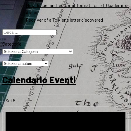
New Issue and editorial format for «I Quaderni di
Arda»
Receiver of a Tolkien’s letter discovered
Ricerca
per:
Categorie
Calendario Eventi
Set
5