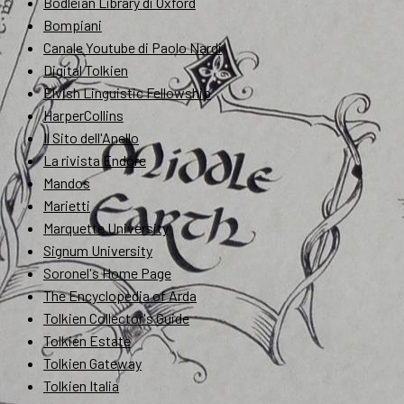
Bodleian Library di Oxford
Bompiani
Canale Youtube di Paolo Nardi
Digital Tolkien
Elvish Linguistic Fellowship
HarperCollins
Il Sito dell'Anello
La rivista Endóre
Mandos
Marietti
Marquette University
Signum University
Soronel's Home Page
The Encyclopedia of Arda
Tolkien Collector's Guide
Tolkien Estate
Tolkien Gateway
Tolkien Italia