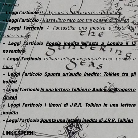
Prussia
–
Leggi l’articolo
Dal 3 gennaio 2018 le lettere di Tolkien
–
Leggi l’articolo
All’asta libro raro con tre poesie di Tolkien
–
Leggi l’articolo
A Fantastika una mostra e l’asta dei
collezionisti
– Leggi l’articolo
Poesia inedita all’asta a Londra il 13
novembre
– Leggi l’articolo
Tolkien odiava insegnare? Ecco perché è
falso
– Leggi l’articolo
Spunta un’audio inedito: Tolkien tra gli
hobbit
– Leggi l’articolo
In una lettera Tolkien e Auden su Aragorn e
Arwen
– Leggi l’articolo
I timori di J.R.R. Tolkien in una lettera
inedita
– Leggi l’articolo
Spunta una lettera inedita di J.R.R. Tolkien
LINK ESTERNI: