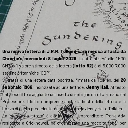
Una nuova lettera di J.R.R. Tolkien sarà messa all’asta da
Christie’s mercoledì 8 luglio 2026.
L’asta inizierà alle 11:00
GMT e il valore stimato della lettera (
lotto 52
) è di 5.000-7.000
sterline britanniche (GBP).
Si tratta di una lettera dattiloscritta, firmata da Tolkien, del
28
febbraio 1966
, indirizzata ad una lettrice,
Jenny Hall
. Al testo
dattiloscritto è aggiunto un inserto di sei righe scritto a mano dal
Professore. Il lotto comprende anche la busta della lettera e la
bozza di quella precedentemente inviata da Jenny Hall a Tolkien.
La “corsa alla lettera” è già iniziata. L’imprenditore Frank Ady,
residente a Crickhowell, ha organizzato una
raccolta fondi
per