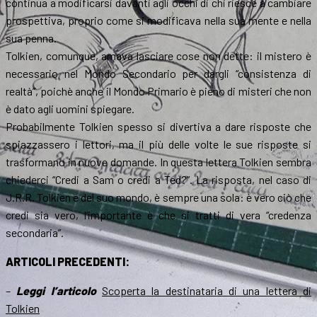
continua a modificarsi davanti agli occhi di chi riesce a cambiare
prospettiva, proprio come si modificava nella sua mente e nella
sua penna.
Tolkien, comunque, amava lasciare cose non dette: il mistero è
necessario nel Mondo Secondario per dargli “consistenza di
realtà”, poichè anche il Mondo Primario è pieno di misteri che non
è dato agli uomini spiegare.
Probabilmente Tolkien spesso si divertiva a dare risposte che
spiazzassero i lettori, ma il più delle volte le sue risposte si
trasformano in nuove domande. In questa lettera Tolkien sembra
chiederci “Credi a Sam o credi a Ted?”. La risposta, nel caso di
J.R.R. Tolkien e del suo mondo, è sempre una sola: è vero ciò che
credi sia vero, l’importante è che si tratti di vera “credenza
secondaria”.
ARTICOLI PRECEDENTI:
–
Leggi l’articolo
Scoperta la destinataria di una lettera di
Tolkien