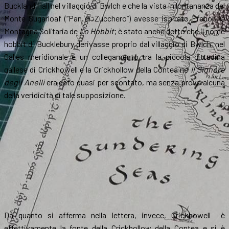
Buckland Hall nel villaggio di Bwlch e che la vista in lontananza del
Monte Sugarloaf (“Pan di Zucchero”) avesse ispirato Erebor, la
Montagna Solitaria de
Lo
Hobbit
; è stato anche detto che il nome
hobbit di Bucklebury derivasse proprio dal villaggio di Bwlch, nel
Galles meridionale e un collegamento tra la piccola cittadina
gallese di Crickhowell e la Crickhollow della Contea ne
Il Signore
degli Anelli
era dato quasi per scontato, ma senza prova alcuna
della veridicità di tale supposizione.
Da quanto si afferma nella lettera, invece, Crickhowell è
effettivamente la fonte della Crickhollow della Contea e si è