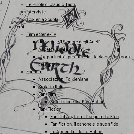
Le Pillole di Claudio Testi
Interviste
Tolkien a Scuola
Temi
Film e Serie-TV
Jackson e il Signore degli Anelli
Aspetta, qual è Thorin?
L’opportunità perduta da Jackson: la morte
dei nipoti
Fandom
Associazioni Tolkieniane
Smial in Italia
Fan-Film
Sulle Tracce dei Kiwi Hobbit
Fan-Fiction
Fan fiction, l’arte di seguire Tolkien
Fan fiction, il canone e le sue sfide
Le Appendici de Lo Hobbit