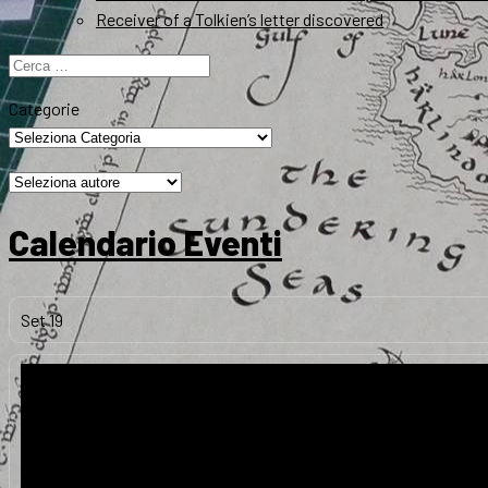
Receiver of a Tolkien’s letter discovered
Ricerca
per:
Categorie
Calendario Eventi
Set
19