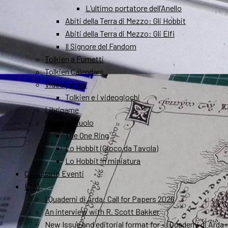
L’ultimo portatore dell’Anello
Abiti della Terra di Mezzo: Gli Hobbit
Abiti della Terra di Mezzo: Gli Elfi
Il Signore del Fandom
Tolkien a Fumetti
Tolkien Calendars
Videogames
Tolkien e i videogiochi
Librigame
Gioco di Ruolo
The One Ring
Lo Hobbit (Gioco da Tavola)
Lo Hobbit in miniatura
Calendario Eventi
ENG
I Quaderni di Arda: Call for Papers 2026
An interview with R. Scott Bakker
New Issue and editorial format for «I Quaderni di Arda