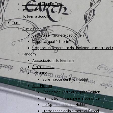
Le Pillole di Claudio Testi
Interviste
Tolkien a Scuola
Temi
Film e Serie-TV
Jackson e il Signore degli Anelli
Aspetta, qual è Thorin?
L’opportunità perduta da Jackson: la morte dei 
Fandom
Associazioni Tolkieniane
Smial in Italia
Fan-Film
Sulle Tracce dei Kiwi Hobbit
Fan-Fiction
Fan fiction, l’arte di seguire Tolkien
Fan fiction, il canone e le sue sfide
Le Appendici de Lo Hobbit
I retroscena della dimora di Elrond