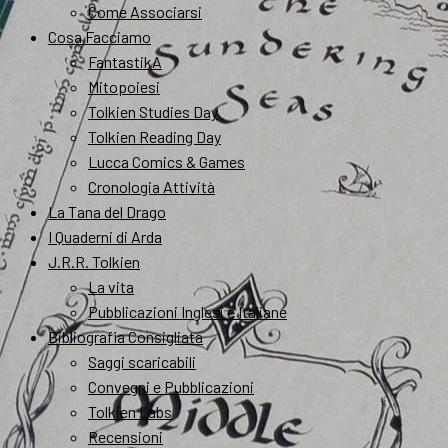
Come Associarsi
Cosa Facciamo
FantastikA
Mitopoiesi
Tolkien Studies Day
Tolkien Reading Day
Lucca Comics & Games
Cronologia Attività
La Tana del Drago
I Quaderni di Arda
J.R.R. Tolkien
La vita
Pubblicazioni Inglesi e Italiane
Bibliografia Consigliata
Saggi scaricabili
Convegni e Pubblicazioni
Tolkien Labs
Recensioni