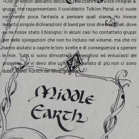
«Con gli editori abbiamo deciso di realizzare interviste integrali ai
gruppi che rappresentano il cosiddetto Tolkien Metal, e ci vuole
veramente poca fantasia a pensare quali siano. Ho invece
inserito singole dichiarazioni di band per così dire marginali, dove
ce ne fosse stato il bisogno; in alcuni casi ho contattato gruppi
per delle spiegazioni che non ho incluso nel volume, ma che mi
hanno aiutato a capire le loro scelte e di conseguenza a operare
le mie. Tutti si sono dimostrati meravigliosi ed entusiasti del
progetto. Se vi devo dire con chi ho parlato di più non ci sono
dubbi, Hansi Kürsch dei Blind Guardian.»