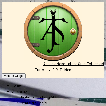
Vai
al
contenuto
Associazione Italiana Studi Tolkieniani
Tutto su J.R.R. Tolkien
Menu e widget
Home
Chi siamo
Redazione del sito AIST
Contatti e Social