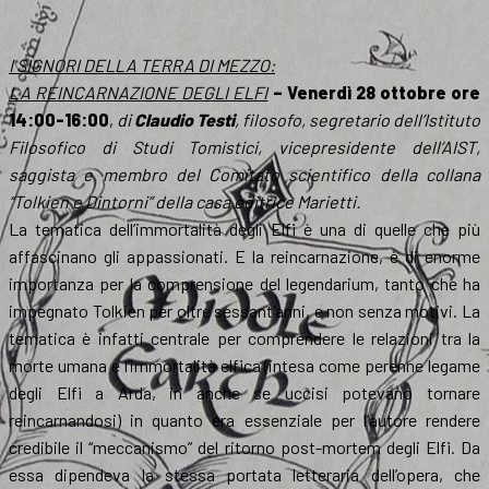
I SIGNORI DELLA TERRA DI MEZZO:
LA REINCARNAZIONE DEGLI ELFI
– Venerdì 28 ottobre
ore
14:00-16:00
,
di
Claudio Testi
, filosofo, segretario dell’Istituto
Filosofico di Studi Tomistici, vicepresidente dell’AIST,
saggista e membro del Comitato scientifico della collana
“Tolkien e Dintorni” della casa editrice Marietti.
La tematica dell’immortalità degli Elfi è una di quelle che più
affascinano gli appassionati. E la reincarnazione, è di enorme
importanza per la comprensione del legendarium, tanto che ha
impegnato Tolkien per oltre sessant’anni, e non senza motivi. La
tematica è infatti centrale per comprendere le relazioni tra la
morte umana e l’immortalità elfica (intesa come perenne legame
degli Elfi a Arda, in anche se uccisi potevano tornare
reincarnandosi) in quanto era essenziale per l’autore rendere
credibile il “meccanismo” del ritorno post-mortem degli Elfi. Da
essa dipendeva la stessa portata letteraria dell’opera, che