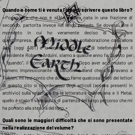
Quando e come ti è venuta l’idea di scrivere questo libro?
«Posso dire che non è stata un’idea nata in una frazione di
secondo, partorita invece nel lungo periodo. Se dovessi dire il
momento in cui ho veramente deciso di affrontare
quest’impresa, sceglierei l’inizio della collaborazione con l’allora
ArsT (oggi AIST) e la conseguente serie di telefonate con il
presidente Roberto Arduini, siamo a qualche anno fa. Questo per
il “quando”, il “come” è più semplice. Dopo aver accumulato un
numero impressionante di canzoni e band che s’ispiravano a
Tolkien, mi resi conto che dovevo farne qualcosa. Molti dei lettori
di questo sito si ricorderanno degli articoli (ancora presenti in
archivio) sulla relazione fra la letteratura tolkieniana e il Metal,
quello è stato il vero punto di partenza del lungo percorso che mi
ha portato alla stesura del libro.»
Quali sono le maggiori difficoltà che si sono presentate
nella realizzazione del volume?