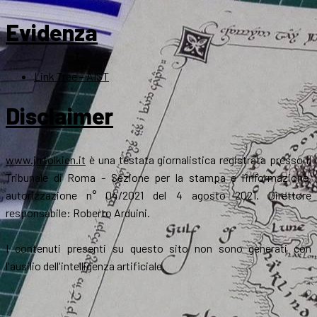
Evidenza
Link Tree – AIST
Disclaimer
www.jrrtolkien.it
è una testata giornalistica registrata presso il
Tribunale di Roma - Sezione per la stampa e l’informazione,
autorizzazione n° 04/2021 del 4 agosto 2021. Direttore
responsabile: Roberto Arduini.
I contenuti presenti su questo sito non sono generati con
l'ausilio dell'intelligenza artificiale.