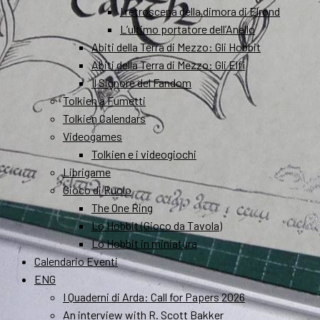
I retroscena della dimora di Elrond
L’ultimo portatore dell’Anello
Abiti della Terra di Mezzo: Gli Hobbit
Abiti della Terra di Mezzo: Gli Elfi
Il Signore del Fandom
Tolkien a Fumetti
Tolkien Calendars
Videogames
Tolkien e i videogiochi
Librigame
Gioco di Ruolo
The One Ring
Lo Hobbit (Gioco da Tavola)
Lo Hobbit in miniatura
Calendario Eventi
ENG
I Quaderni di Arda: Call for Papers 2026
An interview with R. Scott Bakker