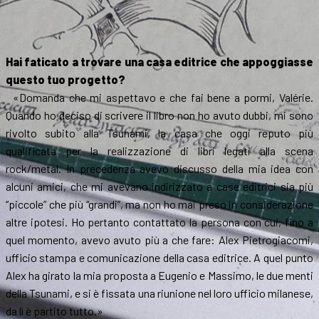
Hai faticato a trovare una casa editrice che appoggiasse
questo tuo progetto?
«Domanda che mi aspettavo e che fai bene a pormi, Valérie.
Quando ho deciso di scrivere il libro non ho avuto dubbi, mi sono
rivolto subito alla Tsunami, la casa che oggi reputo più
qualificata per la realizzazione di libri legati alla scena
rock/metal. In precedenza avevo discusso della mia idea con
alcuni amici, che mi avevano indirizzato a case editrici sia più
“piccole” che più “grandi”, ma non ho mai preso in considerazione
altre ipotesi. Ho pertanto contattato la persona con cui, fino a
quel momento, avevo avuto più a che fare: Alex Pietrogiacomi,
ufficio stampa e comunicazione della casa editrice. A quel punto
Alex ha girato la mia proposta a Eugenio e Massimo, le due menti
della Tsunami, e si è fissata una riunione nel loro ufficio milanese,
da lì è partito tutto.»