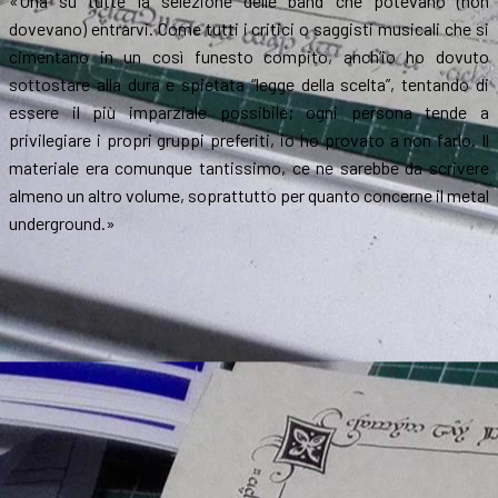
«Una su tutte la selezione delle band che potevano (non
dovevano) entrarvi. Come tutti i critici o saggisti musicali che si
cimentano in un così funesto compito, anch’io ho dovuto
sottostare alla dura e spietata “legge della scelta”, tentando di
essere il più imparziale possibile; ogni persona tende a
privilegiare i propri gruppi preferiti, io ho provato a non farlo. Il
materiale era comunque tantissimo, ce ne sarebbe da scrivere
almeno un altro volume, soprattutto per quanto concerne il metal
underground.»