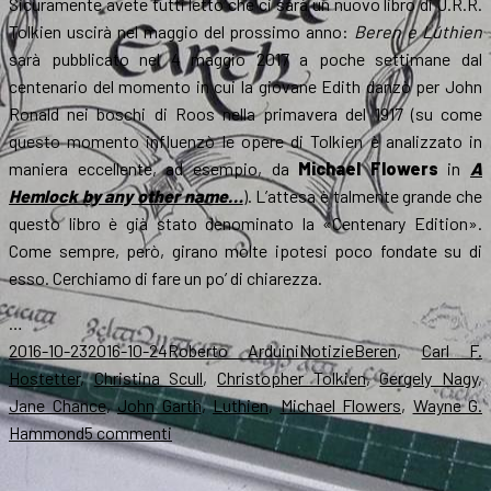
Sicuramente avete tutti letto che ci sarà un nuovo libro di J.R.R.
Tolkien uscirà nel maggio del prossimo anno:
Beren e Lúthien
sarà pubblicato nel 4 maggio 2017 a poche settimane dal
centenario del momento in cui la giovane Edith danzò per John
Ronald nei boschi di Roos nella primavera del 1917 (su come
questo momento influenzò le opere di Tolkien è analizzato in
maniera eccellente, ad esempio, da
Michael Flowers
in
A
Hemlock by any other name…
). L’attesa è talmente grande che
questo libro è già stato denominato la «Centenary Edition».
Come sempre, però, girano molte ipotesi poco fondate su di
esso. Cerchiamo di fare un po’ di chiarezza.
…
Scritto
Autore
Categorie
Tag
2016-10-23
2016-10-24
Roberto Arduini
Notizie
Beren
,
Carl F.
il
Hostetter
,
Christina Scull
,
Christopher Tolkien
,
Gergely Nagy
,
Jane Chance
,
John Garth
,
Luthien
,
Michael Flowers
,
Wayne G.
su
Hammond
5 commenti
Il
4/5/2017