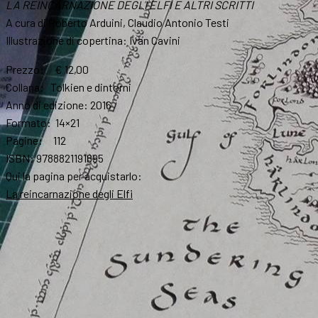
LA REINCARNAZIONE DEGLI ELFI
E ALTRI SCRITTI
A cura di Roberto Arduini, Claudio Antonio Testi
Illustrazione di copertina: Ivan Cavini
Prezzo: € 12,00
Collana: Tolkien e dintorni
Anno di edizione: 2016
Formato: 14×21
Pagine: 112
ISBN: 9788821191695
Qui la pagina per acquistarlo:
La reincarnazione degli Elfi