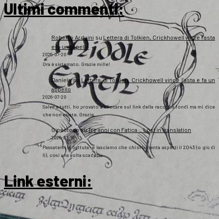
Ultimi commenti:
Roberto Arduini
su
Lettera di Tolkien, Crickhowell vince l’asta
e fa un appello
2026-07-20
Ora è sistemato. Grazie mille!
Daniela
su
Lettera di Tolkien, Crickhowell vince l’asta e fa un
appello
2026-07-20
Salve a tutti, ho provato a cliccare sul link della raccolta fondi ma mi dice
che non esiste. Grazie
Gipsoteco
su
Tre anni con Fatica… Lost in translation
2026-07-10
Passatemi la battuta: e lasciamo che chi si lamenta aspetti il 2043 (o giù di
lì), così una volta scaduti…
Link esterni
: