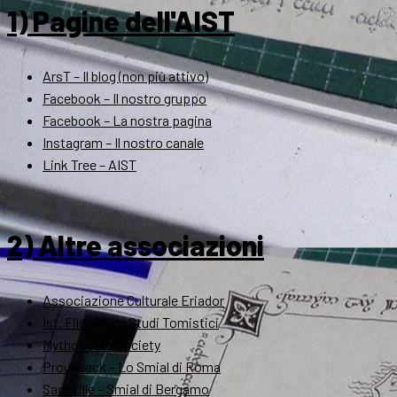
1) Pagine dell'AIST
ArsT – Il blog (non più attivo)
Facebook – Il nostro gruppo
Facebook – La nostra pagina
Instagram – Il nostro canale
Link Tree – AIST
2) Altre associazioni
Associazione Culturale Eriador
Ist. Filosofico Studi Tomistici
Mythopoeic Society
Proudneck – Lo Smial di Roma
Sackville – Smial di Bergamo