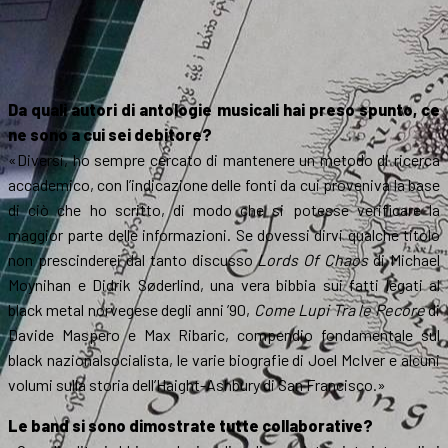
Da quali autori di antologie musicali hai preso spunto, ce
ne sono a cui sei debitore?
«Diversi, ho sempre cercato di mantenere un metodo di ricerca
accademico, con l’indicazione delle fonti da cui proveniva la base
di ciò che ho scritto, di modo che si potesse verificare la
maggior parte delle informazioni. Se dovessi dirvi qualche titolo
non prescinderei dal tanto discusso
Lords Of Chaos
di Michael
Moynihan e Didrik Søderlind, una vera bibbia sui fatti legati al
black metal norvegese degli anni ’90,
Come Lupi Tra le Pecore
di
Davide Maspero e Max Ribaric, compendio fondamentale sul
black nazionalsocialista, le varie biografie di Joel McIver e alcuni
volumi sulla storia dell’Haight-Ashbury di San Francisco.»
Le band si sono dimostrate tutte collaborative?