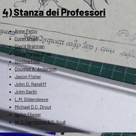
4) Stanza dei Professori
Anne Petty
Corey Olsen
David Bratman
Diana Pavlac Glyer
Dimitra Fimi
Douglas A. Anderson
Jason Fisher
John D. Rateliff
John Garth
L.M. Gildersleeve
Michael D.C. Drout
Verlyn Flieger
W. G. Hammond & C. Scull