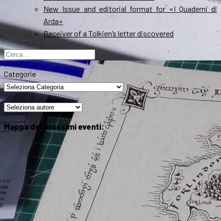
New Issue and editorial format for «I Quaderni di
Arda»
Receiver of a Tolkien’s letter discovered
Ricerca
per:
Categorie
Mappa dei prossimi eventi: