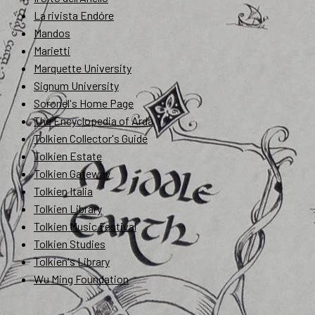
La rivista Endóre
Mandos
Marietti
Marquette University
Signum University
Soronel's Home Page
The Encyclopedia of Arda
Tolkien Collector's Guide
Tolkien Estate
Tolkien Gateway
Tolkien Italia
Tolkien Library
Tolkien Music Festival
Tolkien Studies
Tolkien's Library
Wu Ming Foundation