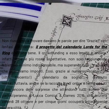
Non riusciamo a trovare davvero le parole per dire “Grazie!” con
l’enfasi che merita:
il progetto del calendario Lords for the
Ring
è andato bene. Il crowdfunding a esso legato è andato,
infatti, oltre le più rosee aspettative, non solo raggiungendo
l’obiettivo minimo indispensabile, ma superando tutti i traguardi
che ci eravamo imposti. Così, grazie ai numerosi sostenitori
(oltre trecento!) il calendario da sogno è divenuto
realtà! Tuttavia, anche se la raccolta fondi online è terminata, ci
sono ancora delle sorprese che attendono tutti coloro che
parteciperanno a Lucca Comics & Games 2016, che inizierà
venerdì 28 ottobre e per cinque giorni occuperà letteralmente
l’intera città.