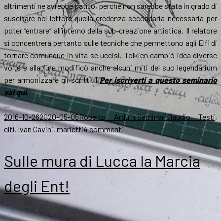
altrimenti ne avrebbe patito, perché non sarebbe stata in grado di
suscitare nel lettore quella credenza secondaria necessaria per
poter “entrare” all’interno della sub-creazione artistica. Il relatore
si concentrerà pertanto sulle tecniche che permettono agli Elfi di
tornare comunque in vita se uccisi. Tolkien cambiò idea diverse
volte e alla fine modificò anche alcuni miti del suo legendarium
per armonizzare gli scritti. |
Per iscriverti a questo seminario
vai qui
.
…
Scritto
Autore
Categorie
Tag
2016-10-26
2020-05-05
Roberto Arduini
Seminari
Claudio Testi
,
il
su
elfi
,
Ivan Cavini
,
marietti
4 commenti
La
reincarnazione
Sulle mura di Lucca la Marcia
degli
Elfi
degli Ent!
esce
a
Lucca