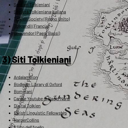
Sentieri Tolkieniani
Società Tolkieniana Italiana
Tolkien Society (Regno Unito)
Tolkiendil (Francia)
Unquendor (Paesi Bassi)
3) Siti Tolkieniani
Ardalambion
Bodleian Library di Oxford
Bompiani
Canale Youtube di Paolo Nardi
Digital Tolkien
Elvish Linguistic Fellowship
HarperCollins
Il Sito dell'Anello