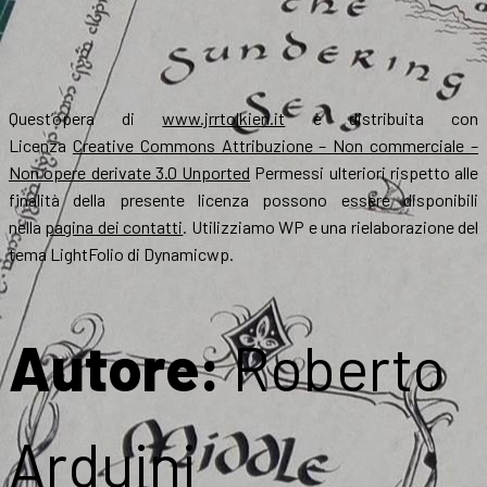
Quest’opera di
www.jrrtolkien.it
è distribuita con
Licenza
Creative Commons Attribuzione – Non commerciale –
Non opere derivate 3.0 Unported
Permessi ulteriori rispetto alle
finalità della presente licenza possono essere disponibili
nella
pagina dei contatti
. Utilizziamo WP e una rielaborazione del
tema LightFolio di Dynamicwp.
Autore:
Roberto
Arduini