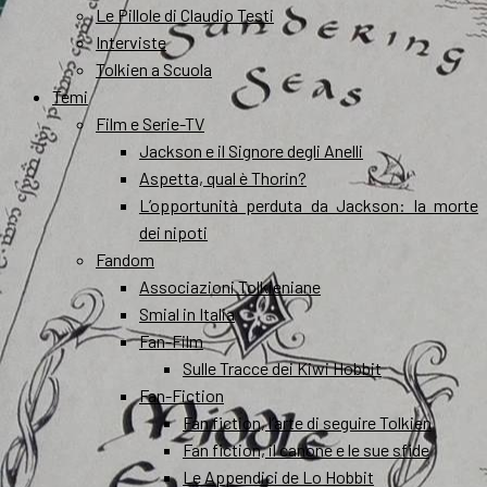
Le Pillole di Claudio Testi
Interviste
Tolkien a Scuola
Temi
Film e Serie-TV
Jackson e il Signore degli Anelli
Aspetta, qual è Thorin?
L’opportunità perduta da Jackson: la morte
dei nipoti
Fandom
Associazioni Tolkieniane
Smial in Italia
Fan-Film
Sulle Tracce dei Kiwi Hobbit
Fan-Fiction
Fan fiction, l’arte di seguire Tolkien
Fan fiction, il canone e le sue sfide
Le Appendici de Lo Hobbit