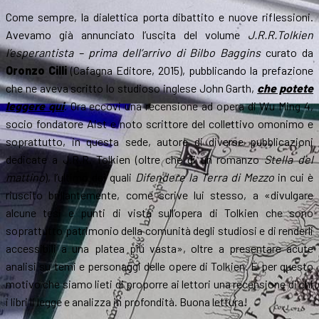
Come sempre, la dialettica porta dibattito e nuove riflessioni.
Avevamo già annunciato l’uscita del volume
J.R.R.Tolkien
l’esperantista – prima dell’arrivo di Bilbo Baggins
curato da
Oronzo Cilli
(Cafagna Editore, 2015), pubblicando la prefazione
che ne aveva scritto lo studioso inglese John Garth,
che potete
leggere qui
. Ora eccovi una recensione ad opera di Wu Ming 4,
socio fondatore Aist e noto scrittore del collettivo omonimo e
soprattutto, in questa sede, autore di diverse pubblicazioni
dedicate a J.R.R. Tolkien (oltre che di un romanzo
Stella del
mattino
), l’ultimo dei quali
Difendere la Terra di Mezzo
in cui è
riuscito brillantemente, come scrive lui stesso, a «divulgare
alcune tesi e punti di vista sull’opera di Tolkien che sono
soprattutto patrimonio della comunità degli studiosi e di renderli
accessibili a una platea più vasta», oltre a presentare acute
analisi su temi e personaggi delle opere di Tolkien. È per questo
motivo che siamo lieti di proporre ai lettori una recensione di chi
i libri li legge e analizza in profondità. Buona lettura!