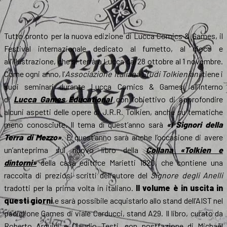
Tutto pronto per la nuova edizione di Lucca Comics & Games, il
Festival internazionale dedicato al fumetto, al gioco e
all’illustrazione, che si terrà a Lucca dal 28 ottobre al 1 novembre.
Come ogni anno, l’
Associazione Italiana Studi Tolkieniani
tiene i
suoi seminari durante Lucca Comics & Games, all’interno
di
Lucca Games Educational
con l’obiettivo di approfondire
alcuni aspetti delle opere di J.R.R. Tolkien, anche su tematiche
meno conosciute. Il tema di quest’anno sarà
«I Signori della
Terra di Mezzo»
. E quest’anno sarà anche l’occasione di avere
un’anteprima sul nuovo libro della
Collana «Tolkien e
dintorni»
della casa editrice Marietti 1820, che contiene una
raccolta di preziosi scritti dell’autore del
Signore degli Anelli
tradotti per la prima volta in italiano.
Il volume è in uscita
in
questi giorni
,e sarà possibile acquistarlo allo stand dell’AIST nel
padiglione Games di viale Carducci, stand A29. Il libro, curato da
Roberto Arduini e Claudio Testi, con postfazione di Michaël