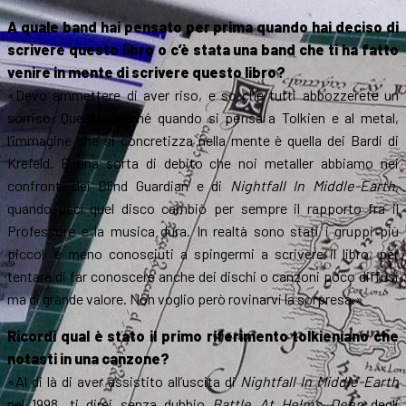
A quale band hai pensato per prima quando hai deciso di
scrivere questo libro o c’è stata una band che ti ha fatto
venire in mente di scrivere questo libro?
«Devo ammettere di aver riso, e so che tutti abbozzerete un
sorriso. Questo perché quando si pensa a Tolkien e al metal,
l’immagine che si concretizza nella mente è quella dei Bardi di
Krefeld. È una sorta di debito che noi metaller abbiamo nei
confronti dei Blind Guardian e di
Nightfall In Middle-Earth
,
quando uscì quel disco cambiò per sempre il rapporto fra il
Professore e la musica dura. In realtà sono stati i gruppi più
piccoli e meno conosciuti a spingermi a scrivere il libro, per
tentare di far conoscere anche dei dischi o canzoni poco diffusi
ma di grande valore. Non voglio però rovinarvi la sorpresa.»
Ricordi qual è stato il primo riferimento tolkieniano che
notasti in una canzone?
«Al di là di aver assistito all’uscita di
Nightfall In Middle-Earth
nel 1998, ti direi senza dubbio
Battle At Helm’s Deep
degli