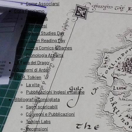
Come Associarsi
Cosa Facciamo
FantastikA
Mitopoiesi
Tolkien Studies Day
Tolkien Reading Day
Lucca Comics & Games
Cronologia Attività
La Tana del Drago
I Quaderni di Arda
J.R.R. Tolkien
La vita
Pubblicazioni Inglesi e Italiane
Bibliografia Consigliata
Saggi scaricabili
Convegni e Pubblicazioni
Tolkien Labs
Recensioni