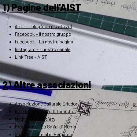
1) Pagine dell'AIST
ArsT – Il blog (non più attivo)
Facebook – Il nostro gruppo
Facebook – La nostra pagina
Instagram – Il nostro canale
Link Tree – AIST
2) Altre associazioni
Associazione Culturale Eriador
Ist. Filosofico Studi Tomistici
Mythopoeic Society
Proudneck – Lo Smial di Roma
Sackville – Smial di Bergamo