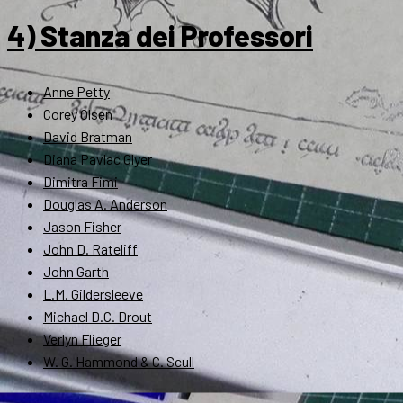
4) Stanza dei Professori
Anne Petty
Corey Olsen
David Bratman
Diana Pavlac Glyer
Dimitra Fimi
Douglas A. Anderson
Jason Fisher
John D. Rateliff
John Garth
L.M. Gildersleeve
Michael D.C. Drout
Verlyn Flieger
W. G. Hammond & C. Scull