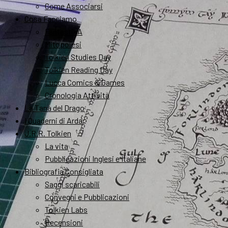
Come Associarsi
Cosa Facciamo
FantastikA
Mitopoiesi
Tolkien Studies Day
Tolkien Reading Day
Lucca Comics & Games
Cronologia Attività
La Tana del Drago
I Quaderni di Arda
J.R.R. Tolkien
La vita
Pubblicazioni Inglesi e Italiane
Bibliografia Consigliata
Saggi scaricabili
Convegni e Pubblicazioni
Tolkien Labs
Recensioni