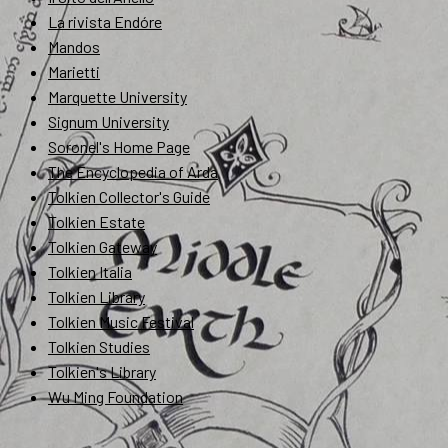
La rivista Endóre
Mandos
Marietti
Marquette University
Signum University
Soronel's Home Page
The Encyclopedia of Arda
Tolkien Collector's Guide
Tolkien Estate
Tolkien Gateway
Tolkien Italia
Tolkien Library
Tolkien Music Festival
Tolkien Studies
Tolkien's Library
Wu Ming Foundation