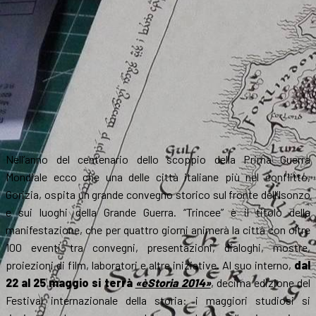
Nell’anno del centenario dello scoppio della Prima Guerra
Mondiale ecco che una delle città italiane più nel conflitto,
Gorizia, ospita un grande convegno storico sul fronte dell’Isonzo
e sui luoghi della Grande Guerra. “Trincee” è il titolo della
manifestazione, che per quattro giorni animerà la città con oltre
100 eventi tra convegni, presentazioni, dialoghi, mostre,
proiezioni di film, laboratori e altre iniziative. Al suo interno,
dal
22 al 25 maggio si terrà
«èStoria 2014»
, decima edizione del
Festival internazionale della storia: i maggiori studiosi si