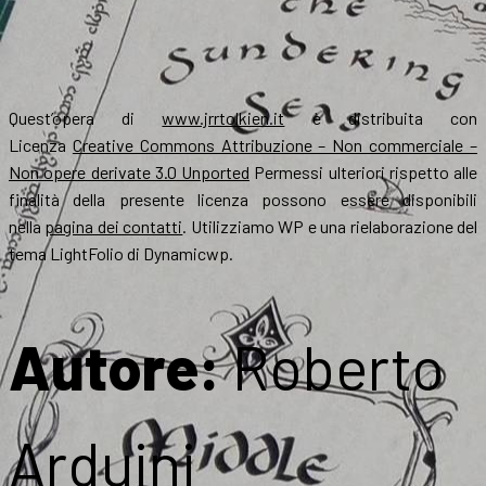
Quest’opera di
www.jrrtolkien.it
è distribuita con
Licenza
Creative Commons Attribuzione – Non commerciale –
Non opere derivate 3.0 Unported
Permessi ulteriori rispetto alle
finalità della presente licenza possono essere disponibili
nella
pagina dei contatti
. Utilizziamo WP e una rielaborazione del
tema LightFolio di Dynamicwp.
Autore:
Roberto
Arduini