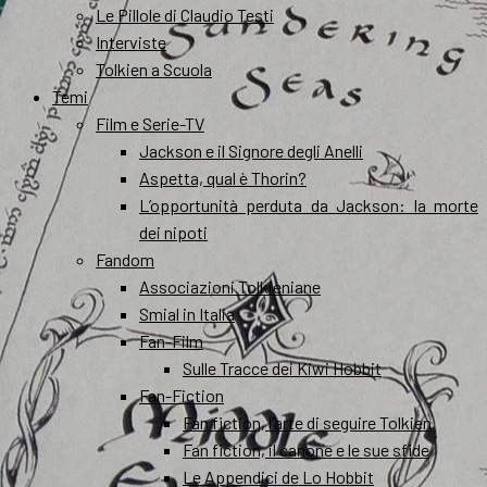
Le Pillole di Claudio Testi
Interviste
Tolkien a Scuola
Temi
Film e Serie-TV
Jackson e il Signore degli Anelli
Aspetta, qual è Thorin?
L’opportunità perduta da Jackson: la morte
dei nipoti
Fandom
Associazioni Tolkieniane
Smial in Italia
Fan-Film
Sulle Tracce dei Kiwi Hobbit
Fan-Fiction
Fan fiction, l’arte di seguire Tolkien
Fan fiction, il canone e le sue sfide
Le Appendici de Lo Hobbit