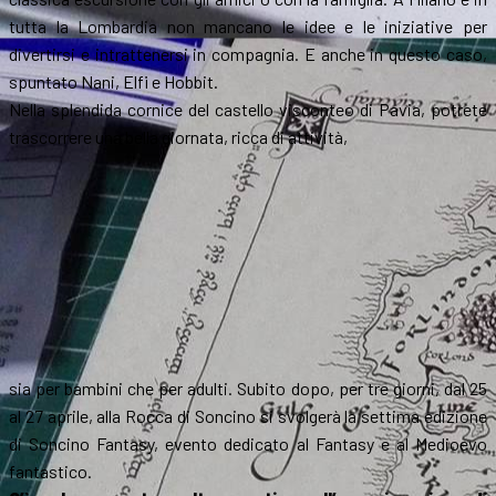
tutta la Lombardia non mancano le idee e le iniziative per
divertirsi e intrattenersi in compagnia. E anche in questo caso,
spuntato Nani, Elfi e Hobbit.
Nella splendida cornice del castello visconteo di Pavia, potrete
trascorrere una bella giornata, ricca di attività,
sia per bambini che per adulti. Subito dopo, per tre giorni, dal 25
al 27 aprile, alla Rocca di Soncino si svolgerà la settima edizione
di Soncino Fantasy, evento dedicato al Fantasy e al Medioevo
fantastico.