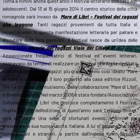
Torna a Rimini anche quest’anno il festival letterario dedicato agli
adolescenti. Dal 13 al 15 giugno 2014 il centro storico della città
romagnola sarà invaso da
Mare di Libri – Festival dei ragazzi
che leggono
. Tanti ragazzi provenienti da tutta Italia si
incontreranno in questa manifestazione letteraria per palrare e
discutere delle loro passioni. Il festival nasce da un’idea delle
libraie della
libreria dei ragazzi Viale dei Ciliegi 17
di Rimini.
Appassionate frequentatrici di festival ed eventi letterari,
sognavano da tempo di realizzare un festival che fosse dedicato
specificatamente ai ragazzi più grandi; hanno così ideato “Mare
di Libri” e presentato il loro progetto alla casa editrice Rizzoli,
che ha condiviso l’entusiasmo. Dalla collaborazione “Mare di Libri”
è diventata realtà. Nel marzo 2008 è stata fondata l’Associazione
Culturale Mare di Libri che gestisce completamente il Festival.
Ospite d’onore dell’edizione di quest’anno sarà Lemony Sniket,
ggià autore de Una serie di sfortunati eventi, a Rimini per
presentare la sua nuova uscita italiana. A lui si aggiungono tanti
nomi italiani e stranieri, a partire dall’inglese Kevin Brooks,