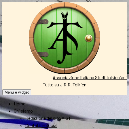
Vai
al
contenuto
Associazione Italiana Studi Tolkieniani
Tutto su J.R.R. Tolkien
Menu e widget
Home
Chi siamo
Redazione del sito AIST
Contatti e Social