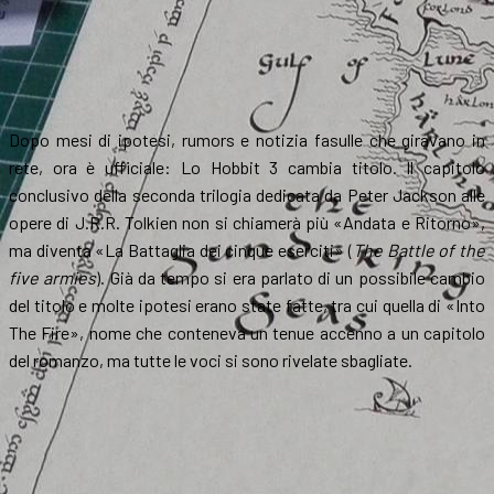
Dopo mesi di ipotesi, rumors e notizia fasulle che giravano in
rete, ora è ufficiale: Lo Hobbit 3 cambia titolo. Il capitolo
conclusivo della seconda trilogia dedicata da Peter Jackson alle
opere di J.R.R. Tolkien non si chiamerà più «Andata e Ritorno»,
ma diventa «La Battaglia dei cinque eserciti» (
The Battle of the
five armies
). Già da tempo si era parlato di un possibile cambio
del titolo e molte ipotesi erano state fatte, tra cui quella di «Into
The Fire», nome che conteneva un tenue accenno a un capitolo
del romanzo, ma tutte le voci si sono rivelate sbagliate.