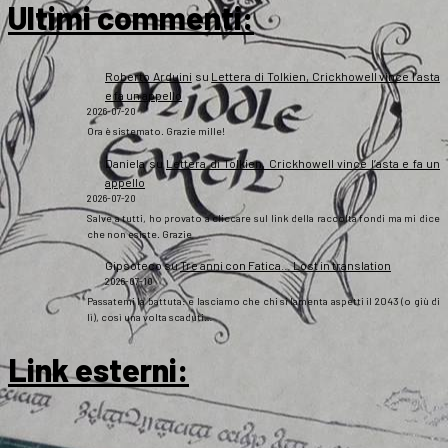
Ultimi commenti:
Roberto Arduini
su
Lettera di Tolkien, Crickhowell vince l’asta
e fa un appello
2026-07-20
Ora è sistemato. Grazie mille!
Daniela
su
Lettera di Tolkien, Crickhowell vince l’asta e fa un
appello
2026-07-20
Salve a tutti, ho provato a cliccare sul link della raccolta fondi ma mi dice
che non esiste. Grazie
Gipsoteco
su
Tre anni con Fatica… Lost in translation
2026-07-10
Passatemi la battuta: e lasciamo che chi si lamenta aspetti il 2043 (o giù di
lì), così una volta scaduti…
Link esterni
: