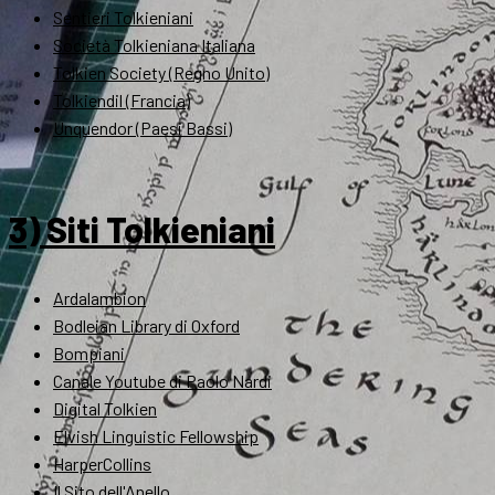
Sentieri Tolkieniani
Società Tolkieniana Italiana
Tolkien Society (Regno Unito)
Tolkiendil (Francia)
Unquendor (Paesi Bassi)
3) Siti Tolkieniani
Ardalambion
Bodleian Library di Oxford
Bompiani
Canale Youtube di Paolo Nardi
Digital Tolkien
Elvish Linguistic Fellowship
HarperCollins
Il Sito dell'Anello