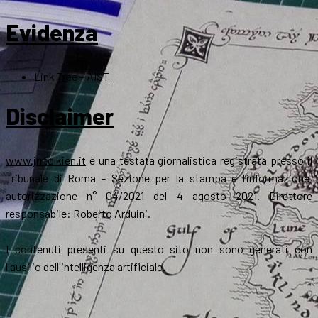
Evidenza
Link Tree – AIST
Disclaimer
www.jrrtolkien.it
è una testata giornalistica registrata presso il
Tribunale di Roma - Sezione per la stampa e l’informazione,
autorizzazione n° 04/2021 del 4 agosto 2021. Direttore
responsabile: Roberto Arduini.
I contenuti presenti su questo sito non sono generati con
l'ausilio dell'intelligenza artificiale.