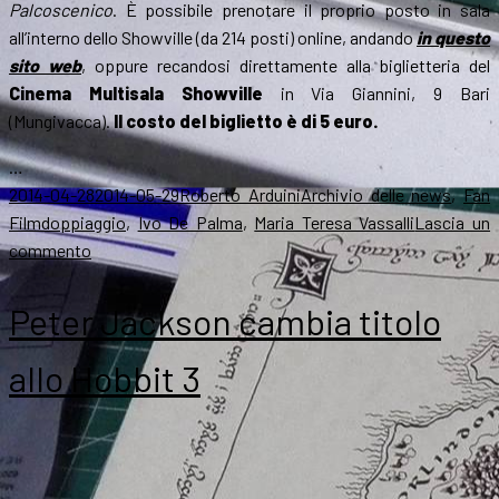
Palcoscenico
. È possibile prenotare il proprio posto in sala
all’interno dello Showville (da 214 posti) online, andando
in questo
sito web
, oppure recandosi direttamente alla biglietteria del
Cinema Multisala Showville
in Via Giannini, 9 Bari
(Mungivacca).
Il costo del biglietto è di 5 euro.
…
Scritto
Autore
Categorie
2014-04-28
2014-05-29
Roberto Arduini
Archivio delle news
,
Fan
il
Tag
Film
doppiaggio
,
Ivo De Palma
,
Maria Teresa Vassalli
Lascia un
su
commento
Born
of
Peter Jackson cambia titolo
hope
doppiato:
allo Hobbit 3
a
Bari
l’anteprima