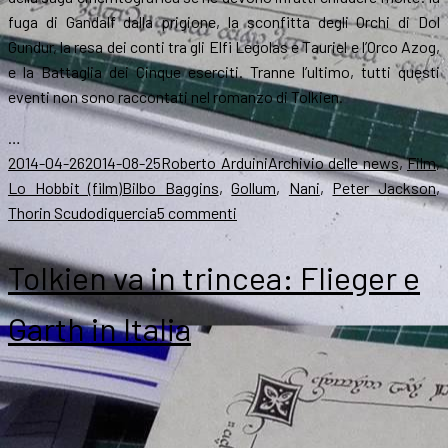
fuga di Gandalf dalla prigione, la sconfitta degli Orchi di Dol
Gundur, la resa dei conti tra gli Elfi Legolas e Tauriel e l’Orco Azog,
e la Battaglia dei Cinque eserciti. Tranne l’ultimo, tutti questi
eventi non sono raccontati nel romanzo di Tolkien.
…
Scritto
Autore
Categorie
2014-04-26
2014-08-25
Roberto Arduini
Archivio delle news
,
Film
,
il
Tag
Lo Hobbit (film)
Bilbo Baggins
,
Gollum
,
Nani
,
Peter Jackson
,
su
Thorin Scudodiquercia
5 commenti
Peter
Jackson
Tolkien va in trincea: Flieger e
cambia
titolo
Garth in Italia
allo
Hobbit
3