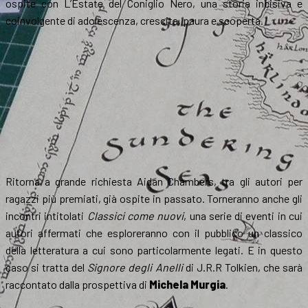
ospite con L’Estate del Coniglio Nero, una storia incisiva e
coinvolgente di adolescenza, crescita, paura e scoperta.
Ritorna a grande richiesta Aidan Chambers, tra gli autori per
ragazzi più premiati, già ospite in passato. Torneranno anche gli
incontri intitolati
Classici come nuovi
, una serie di eventi in cui
autori affermati che esploreranno con il pubblico un classico
della letteratura a cui sono particolarmente legati. E in questo
caso si tratta del
Signore degli Anelli
di J.R.R Tolkien, che sarà
raccontato dalla prospettiva di
Michela Murgia
.