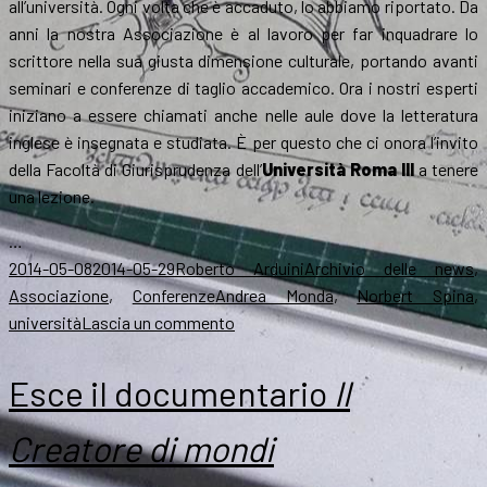
all’università. Ogni volta che è accaduto, lo abbiamo riportato. Da
anni la nostra Associazione è al lavoro per far inquadrare lo
scrittore nella sua giusta dimensione culturale, portando avanti
seminari e conferenze di taglio accademico. Ora i nostri esperti
iniziano a essere chiamati anche nelle aule dove la letteratura
inglese è insegnata e studiata. È per questo che ci onora l’invito
della Facoltà di Giurisprudenza dell’
Università Roma III
a tenere
una lezione.
…
Scritto
Autore
Categorie
2014-05-08
2014-05-29
Roberto Arduini
Archivio delle news
,
il
Tag
Associazione
,
Conferenze
Andrea Monda
,
Norbert Spina
,
su
università
Lascia un commento
L’ArsT
all’università:
Esce il documentario
Il
a
Roma
Creatore di mondi
il
12