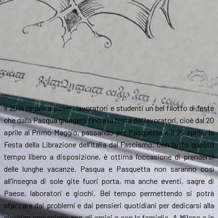
Italia
Il 2014 regala a poveri lavoratori e studenti un bel filotto di feste
che dalla Pasqua giungerà fino alla festa dei lavoratori, cioè dal 20
aprile al Primo Maggio, passando per Pasquetta e il 25 aprile, la
Festa della Librazione dell’Italia dal Fascismo. Con tutto questo
tempo libero a disposizione, è ottima l’occasione di prendersi
delle lunghe vacanze. Pasqua e Pasquetta non saranno così
all’insegna di sole gite fuori porta, ma anche eventi, sagre di
Paese, laboratori e giochi. Bel tempo permettendo si potrà
staccare dai problemi e dai pensieri quotidiani per dedicarsi alla
classica escursione con gli amici o con la famiglia. A Milano e in