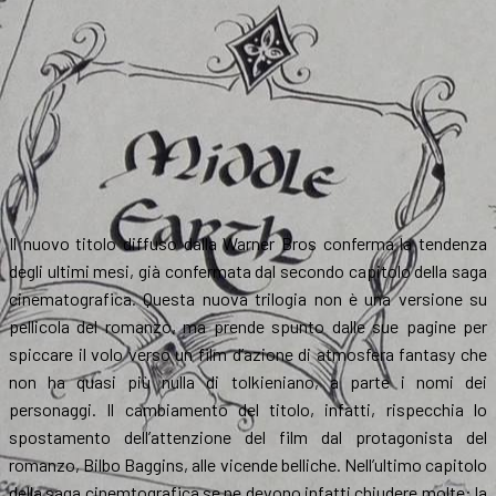
Il nuovo titolo diffuso dalla Warner Bros conferma la tendenza
degli ultimi mesi, già confermata dal secondo capitolo della saga
cinematografica. Questa nuova trilogia non è una versione su
pellicola del romanzo, ma prende spunto dalle sue pagine per
spiccare il volo verso un film d’azione di atmosfera fantasy che
non ha quasi più nulla di tolkieniano, a parte i nomi dei
personaggi. Il cambiamento del titolo, infatti, rispecchia lo
spostamento dell’attenzione del film dal protagonista del
romanzo, Bilbo Baggins, alle vicende belliche. Nell’ultimo capitolo
della saga cinemtografica se ne devono infatti chiudere molte: la