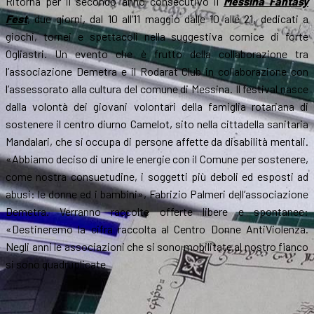
Ritorna per il secondo anno consecutivo il
Messina Fantasy
Fest
, due giorni, dal 10 all’11 maggio dalle 10 alle 21, dedicati a
giochi, tornei e spettacoli nella suggestiva cornice di forte
Ogliastri. Un evento che è frutto della collaborazione tra
l’associazione Demetra e il Rodarat Club in collaborazione con
l’assessorato alla cultura del comune di Messina. Il festival nasce
dalla volontà dei giovani volontari della famiglia rotariana di
sostenere il centro diurno Camelot, sito nella cittadella sanitaria
Mandalari, che si occupa di persone affette da disabilità mentali.
«Abbiamo deciso di unire le energie con il Comune per sostenere,
come nostra consuetudine, i soggetti più deboli ed esposti ad
abusi: le donne ed i bambini», Fabrizio Palmeri dell’associazione
Demetra. Verranno raccolte offerte libere e spontanee:
«Destineremo la cifra raccolta al Centro Donne AntiViolenza.
Negli anni le associazioni che si sono mobilitate al nostro fianco
si sono quadruplicate