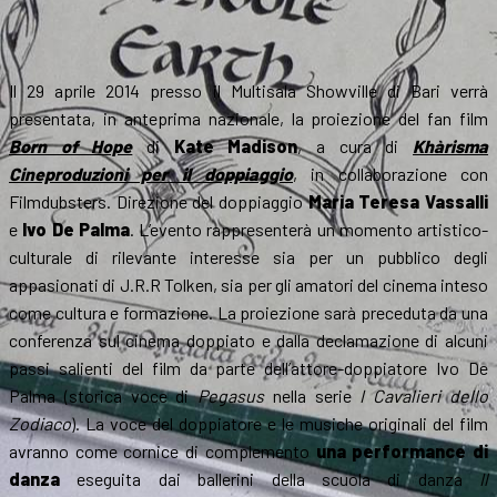
Il 29 aprile 2014 presso il Multisala Showville di Bari verrà
presentata, in anteprima nazionale, la proiezione del fan film
Born of Hope
di
Kate Madison
, a cura di
Khàrisma
Cineproduzioni per il doppiaggio
, in collaborazione con
Filmdubsters. Direzione del doppiaggio
Maria Teresa Vassalli
e
Ivo De Palma
. L’evento rappresenterà un momento artistico-
culturale di rilevante interesse sia per un pubblico degli
appasionati di J.R.R Tolken, sia per gli amatori del cinema inteso
come cultura e formazione. La proiezione sarà preceduta da una
conferenza sul cinema doppiato e dalla declamazione di alcuni
passi salienti del film da parte dell’attore-doppiatore Ivo De
Palma (storica voce di
Pegasus
nella serie
I Cavalieri dello
Zodiaco
). La voce del doppiatore e le musiche originali del film
avranno come cornice di complemento
una performance di
danza
eseguita dai ballerini della scuola di danza
Il