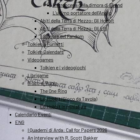
I retroscena della dimora di Elrond
L’ultimo portatore dell’Anello
Abiti della Terra di Mezzo: Gli Hobbit
Abiti della Terra di Mezzo: Gli Elfi
Il Signore del Fandom
Tolkien a Fumetti
Tolkien Calendars
Videogames
Tolkien e i videogiochi
Librigame
Gioco di Ruolo
The One Ring
Lo Hobbit (Gioco da Tavola)
Lo Hobbit in miniatura
Calendario Eventi
ENG
I Quaderni di Arda: Call for Papers 2026
An interview with R. Scott Bakker