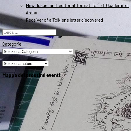
New Issue and editorial format for «I Quaderni di
Arda»
Receiver of a Tolkien’s letter discovered
Ricerca
per:
Categorie
Mappa dei prossimi eventi: