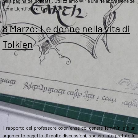
nella
pagina dei contatti
. Utilizziamo WP e una rielaborazione del
tema LightFolio di Dynamicwp.
8 Marzo: Le donne nella vita di
Tolkien
Il rapporto del professore oxoniense col genere femminile è un
argomento oggetto di molte discussioni, spesso interpretato in