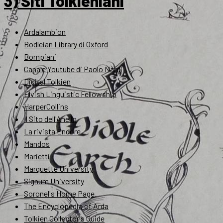
3) Siti Tolkieniani
Ardalambion
Bodleian Library di Oxford
Bompiani
Canale Youtube di Paolo Nardi
Digital Tolkien
Elvish Linguistic Fellowship
HarperCollins
Il Sito dell'Anello
La rivista Endóre
Mandos
Marietti
Marquette University
Signum University
Soronel's Home Page
The Encyclopedia of Arda
Tolkien Collector's Guide