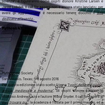
scienza”, e figureranno come ospiti d’onore Kristine Larsen e
Jared Lobdell. Il call for papers non è ancora stato lanciato; per
avere gli aggiornamenti è necessario tenere d’occhio il
sito
dedicato all’evento
.
Mythcon 47
Mythopoeic Society
San Antonio, Texas; 5-8 agosto 2016
Per questa edizione è stato scelto il tema
“I volti della mitologia:
antica, medievale e moderna”
. Gli ospiti d’onore saranno lo
studioso Andrew Lazo e l’autore Midori Snyder. Il call for papers
si
può trovare qui
; la scadenza è fissata per il primo maggio, ed è