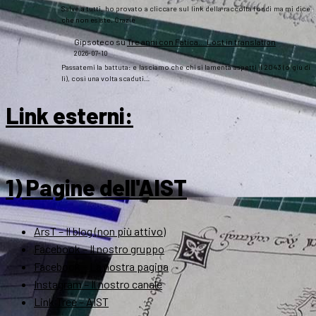
Salve a tutti, ho provato a cliccare sul link della raccolta fondi ma mi dice
che non esiste. Grazie
Gipsoteco
su
Tre anni con Fatica… Lost in translation
2026-07-10
Passatemi la battuta: e lasciamo che chi si lamenta aspetti il 2043 (o giù di
lì), così una volta scaduti…
Link esterni
:
1) Pagine dell'AIST
ArsT – Il blog (non più attivo)
Facebook – Il nostro gruppo
Facebook – La nostra pagina
Instagram – Il nostro canale
Link Tree – AIST