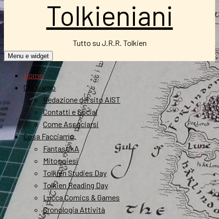
Tolkieniani
Tutto su J.R.R. Tolkien
Menu e widget
Home
Chi siamo
Redazione del sito AIST
Contatti e Social
Come Associarsi
Cosa Facciamo
FantastikA
Mitopoiesi
Tolkien Studies Day
Tolkien Reading Day
Lucca Comics & Games
Cronologia Attività