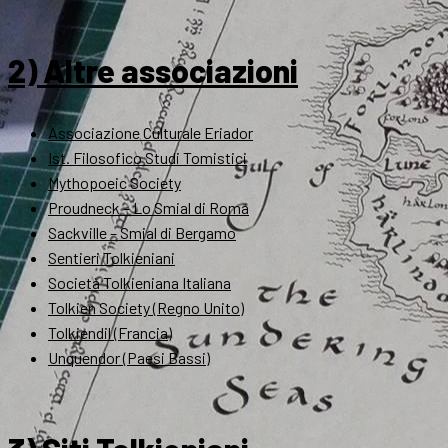
2) Altre associazioni
Associazione Culturale Eriador
Ist. Filosofico Studi Tomistici
Mythopoeic Society
Proudneck – Lo Smial di Roma
Sackville – Smial di Bergamo
Sentieri Tolkieniani
Società Tolkieniana Italiana
Tolkien Society (Regno Unito)
Tolkiendil (Francia)
Unquendor (Paesi Bassi)