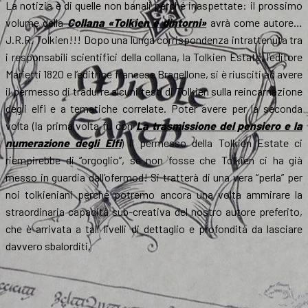
La notizia è di quelle non banali perché inaspettate: il prossimo
volume della
Collana «Tolkien e dintorni»
avrà come autore…
J.R.R. Tolkien!!! Dopo una lunga corrispondenza intrattenuta tra
i responsabili scientifici della collana, la Tolkien Estate, l’editore
Marietti 1820 e l’editrice francese Bragellone, si è riusciti ad avere
il permesso di tradurre alcuni testi di Tolkien sulla reincarnazione
degli elfi e a tematiche correlate. Poter avere per la seconda
volta (la prima volta fu con
La trasmissione del pensiero e la
numerazione degli Elfi
) il permesso della Tolkien Estate ci
riempirebbe di “orgoglio”, se non fosse che Tolkien ci ha già
messo in guardia dall’ofermod! Si tratterà di una vera “perla” per
noi tolkieniani perché potremo ancora una volta ammirare la
straordinaria capacità sub-creativa del nostro autore preferito,
che è arrivata a tali livelli di dettaglio e profondità da lasciare
davvero sbalorditi.