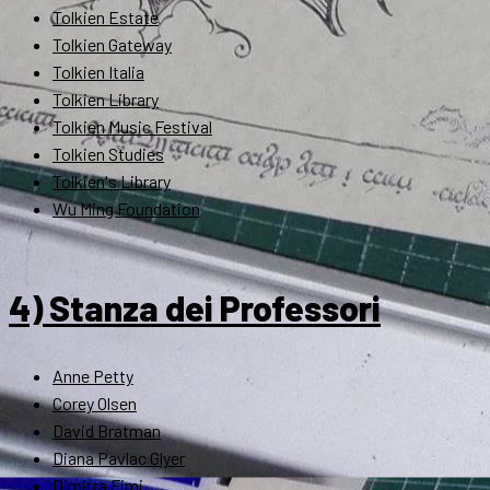
Tolkien Estate
Tolkien Gateway
Tolkien Italia
Tolkien Library
Tolkien Music Festival
Tolkien Studies
Tolkien's Library
Wu Ming Foundation
4) Stanza dei Professori
Anne Petty
Corey Olsen
David Bratman
Diana Pavlac Glyer
Dimitra Fimi