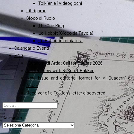
Tolkien e i videogiochi
Librigame
Gioco di Ruolo
The One Ring
Lo Hobbit (Gioco da Tavola)
Lo Hobbit in miniatura
Calendario Eventi
ENG
I Quaderni di Arda: Call for Papers 2026
An interview with R. Scott Bakker
New Issue and editorial format for «I Quaderni di
Arda»
Receiver of a Tolkien’s letter discovered
Ricerca
per:
Categorie