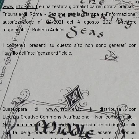
www.jrrtolkien.it
è una testata giornalistica registrata presso il
Tribunale di Roma - Sezione per la stampa e l’informazione,
autorizzazione n° 04/2021 del 4 agosto 2021. Direttore
responsabile: Roberto Arduini.
I contenuti presenti su questo sito non sono generati con
l'ausilio dell'intelligenza artificiale.
Quest’opera di
www.jrrtolkien.it
è distribuita con
Licenza
Creative Commons Attribuzione – Non commerciale –
Non opere derivate 3.0 Unported
Permessi ulteriori rispetto alle
finalità della presente licenza possono essere disponibili