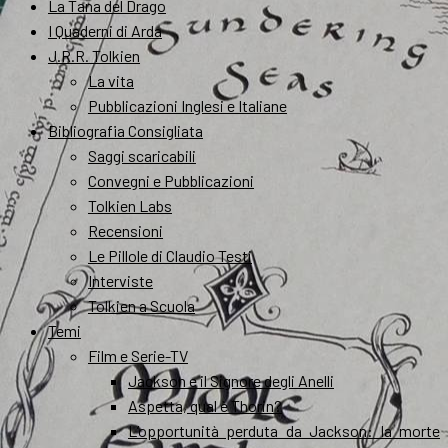
La Tana del Drago
I Quaderni di Arda
J.R.R. Tolkien
La vita
Pubblicazioni Inglesi e Italiane
Bibliografia Consigliata
Saggi scaricabili
Convegni e Pubblicazioni
Tolkien Labs
Recensioni
Le Pillole di Claudio Testi
Interviste
Tolkien a Scuola
Temi
Film e Serie-TV
Jackson e il Signore degli Anelli
Aspetta, qual è Thorin?
L’opportunità perduta da Jackson: la morte