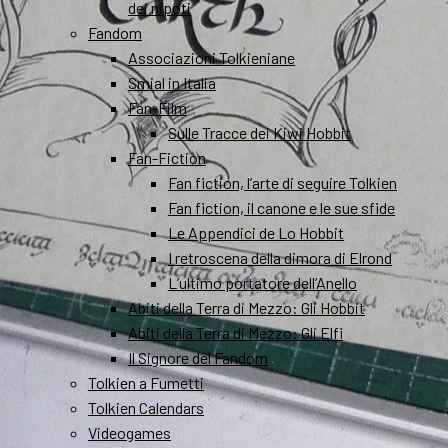
dei nipoti
Fandom
Associazioni Tolkieniane
Smial in Italia
Fan-Film
Sulle Tracce dei Kiwi Hobbit
Fan-Fiction
Fan fiction, l’arte di seguire Tolkien
Fan fiction, il canone e le sue sfide
Le Appendici de Lo Hobbit
I retroscena della dimora di Elrond
L’ultimo portatore dell’Anello
Abiti della Terra di Mezzo: Gli Hobbit
Abiti della Terra di Mezzo: Gli Elfi
Il Signore del Fandom
Tolkien a Fumetti
Tolkien Calendars
Videogames