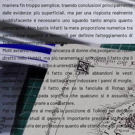
maniera fin troppo semplice, traendo conclusioni principalmente
dalle evidenze più superficiali, ma per una risposta realmente
soddisfacente è necessario uno sguardo tanto ampio quanto
penetrante. Non basta infatti la mera proporzione numerica tra
personaggi maschili e femminili per definire l’atteggiamento di
Tolkien nei confronti della donna.
Molti avranno notato la mancanza di donne che svolgano un ruolo
diretto nello Hobbit, ma più raramente si sottolinea il fatto che il
lato avventuroso di Bilbo è un’eredità materna.
Spesso si lamenta il fatto che Éowyn abbandoni le vesti
dell’eroina del campo di battaglia per indossare i panni di moglie,
ma pochi notano il fatto che se la fanciulla di Rohan sa
impugnare una spada significa che qualcuno si è assunto il
compito di insegnarle a combattere.
Per comprendere al meglio la posizione di Tolkien nel delicato
quadro degli studi di genere è importante prestare attenzione
tanto alla storia del professore quanto alle storie che egli scrisse.