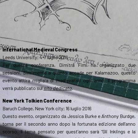
International Medieval Congress
Leeds University; 4-7 luglio 2016
Per questa conferenza, Dimitra Fimi ha organizzato due
sessioni. Similmente a quanto accade per Kalamazoo, questo
evento attira migliaia di medievalisti ogni anno. Il programma
verrà pubblicato sul
sito dedicato
.
New York Tolkien Conference
Baruch College, New York city; 16 luglio 2016
Questo evento, organizzato da Jessica Burke e Anthony Burdge,
torna per il secondo anno dopo la fortunata edizione dell’anno
scorso. Il tema pensato per quest’anno sarà “Gli Inklings e la