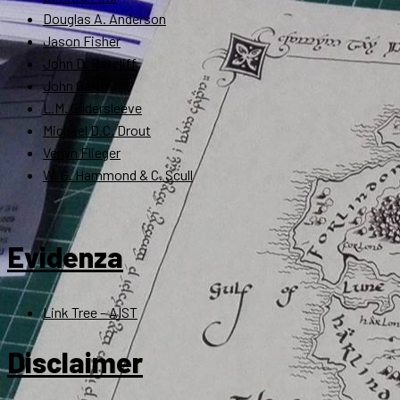
Douglas A. Anderson
Jason Fisher
John D. Rateliff
John Garth
L.M. Gildersleeve
Michael D.C. Drout
Verlyn Flieger
W. G. Hammond & C. Scull
Evidenza
Link Tree – AIST
Disclaimer