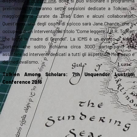
disponibile
a questo link
, dove si può visionare il programma
preliminare. Ci saranno sette sessioni dedicate a Tolkien, la
maggior parte curate da Brad Eden e alcuni collaboratori.
Quest’anno, uno degli ospiti di spicco sarà Jane Chance, che si
occuperà di un intervento dal titolo “Come leggere J.R.R. Tolkien
che legge la madre di Grendel”. La ICMS è un evento di vasta
portata, che solito richiama circa 3000 partecipanti per
assistere ad interventi dedicati a tutti gli aspetti del Medioevo e
del medievalismo.
Tolkien Among Scholars: 7th Unquendor Lustrum
Conference 2016