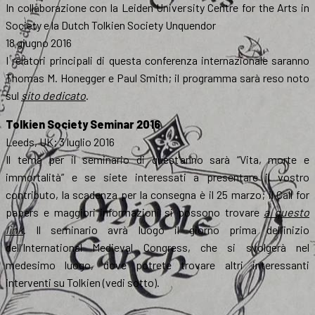
In collaborazione con la Leiden University Centre for the Arts in
Society e la Dutch Tolkien Society Unquendor
18 giugno 2016
I relatori principali di questa conferenza internazionale saranno
Thomas M. Honegger e Paul Smith; il programma sarà reso noto
sul
sito dedicato
.
Tolkien Society Seminar 2016
Leeds, UK; 3 luglio 2016
Il tema per il seminario di quest’anno sarà “Vita, morte e
immortalità” e se siete interessati a presentare il vostro
contributo, la scadenza per la consegna è il 25 marzo; il Call for
papers e maggiori informazioni si possono trovare
a questo
link
. Il seminario avrà luogo il giorno prima dell’inizio
dell’International Medieval Congress, che si svolgerà nel
medesimo luogo, dove potrete trovare altri interessanti
interventi su Tolkien (vedi sotto).