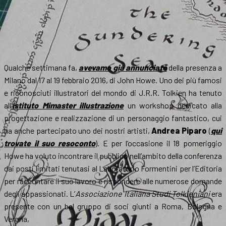
Qualche settimana fa,
avevamo già annunciato
della presenza a
Milano dal 17 al 19 febbraio 2016, di John Howe. Uno dei più famosi
e riconosciuti illustratori del mondo di J.R.R. Tolkien ha tenuto
all’
istituto Mimaster illustrazione
un workshop dedicato alla
progettazione e realizzazione di un personaggio fantastico, cui
ha anche partecipato uno dei nostri artisti,
Andrea Piparo
(
qui
trovate il suo resoconto
). E per l’occasione il 18 pomeriggio
Howe ha voluto incontrare il pubblico nell’ambito della conferenza
dai posti limitati tenutasi al Laboratorio Formentini per l’Editoria
per raccontare il suo lavoro e rispondere alle numerose domande
degli appassionati. L’
Associazione Italiana Studi Tolkieniani
era
presente con un bel gruppo di soci giunti a Roma, Bologna e
Verona,