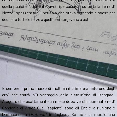
quella riunione “così lenta” avrà ripercussioni su tutta la Terra di
Mezzo, spazzerà via il pericolo che stava sorgendo a ovest per
dedicare tutte le forze a quelli che sorgevano a est.
E sempre il primo marzo di molti anni prima era nato uno degli
eroi che trarrà più vantaggio dalla distruzione di Isengard:
Aragorn, che esattamente un mese dopo verrà incoronato re di
Gondor e di Arnor. Quei “sapienti” sono gli Ent e la riunione è
l’Entaconsulta (
Entmoot
in inglese). Se c’è una morale che