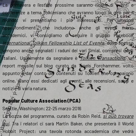
La primavera e l’estate prossime saranno ricche di eventi e
conferenze a tema tolkieniano che avranno luogo in giro per il
mondo: vi presentiamo i più interessanti. Per ulteriori
approfondimenti, che includono anche gli eventi meno
accademici, vi consigliamo di seguire il gruppo Facebook
International Tolkien Fellowship List of Events
, dove spesso
vengono anche segnalati i raduni dei vari Smial, compresi quelli
italiani. Ugualmente da segnalare è
Tolkien Transactions
, un
report mensile sul blog curato da Troels Forchammer, volto
appunto a dar conto dei contenuti su Tolkien che compaiono
online, siano essi dedicati agli eventi, alle recensioni, saggi e
notizie di varia natura.
Popular Culture Association (PCA)
Seattle, Washington; 22-25 marzo 2016
La bozza del programma, curato da Robin Reid,
si può trovare
qui
. Tra i relatori ci sarà Martin Baker, che presenterà il World
Hobbit Project: una tavola rotonda accademica che vedrà