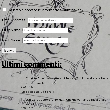
Ho letto e accetto le informazioni sulla privacy
Email Address:
First Name:
Last Name:
Ultimi commenti:
Roberto Arduini
su
Lettera di Tolkien, Crickhowell vince l’asta
e fa un appello
2026-07-20
Ora è sistemato. Grazie mille!
Daniela
su
Lettera di Tolkien, Crickhowell vince l’asta e fa un
appello
2026-07-20