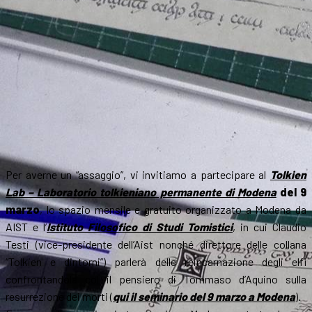
Per averne un “assaggio”, vi invitiamo a partecipare al
Tolkien
Lab – Laboratorio tolkieniano permanente di Modena
del 9
marzo
, lo spazio mensile e gratuito organizzato a Modena da
AIST e l’
Istituto Filosofico di Studi Tomistici
, in cui Claudio
Testi (vice-presidente dell’Aist nonché direttore delle collana
“Tolkien e dintorni”) parlerà delle reincarnazione degli elfi
confrontandola col il pensiero di Tommaso d’Aquino sulla
resurrezione dei morti (
qui il seminario del 9 marzo a Modena
).