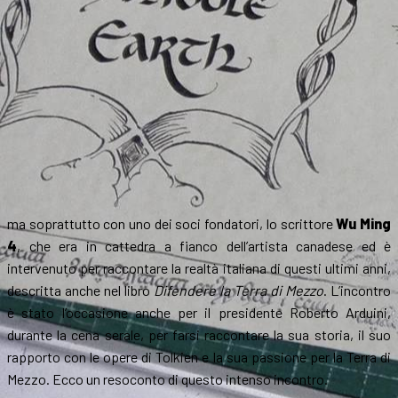
ma soprattutto con uno dei soci fondatori, lo scrittore
Wu Ming
4
, che era in cattedra a fianco dell’artista canadese ed è
intervenuto per raccontare la realtà italiana di questi ultimi anni,
descritta anche nel libro
Difendere la Terra di Mezzo
. L’incontro
è stato l’occasione anche per il presidente Roberto Arduini,
durante la cena serale, per farsi raccontare la sua storia, il suo
rapporto con le opere di Tolkien e la sua passione per la Terra di
Mezzo. Ecco un resoconto di questo intenso incontro.