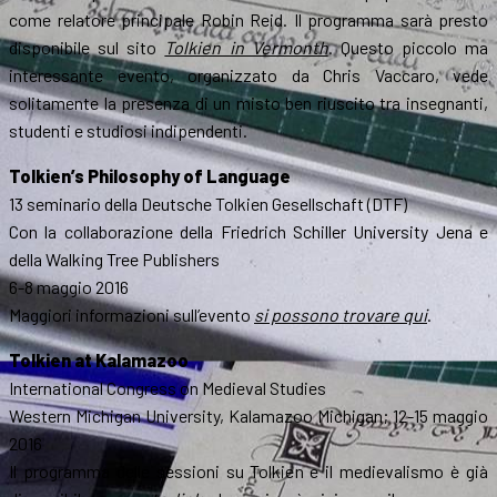
come relatore principale Robin Reid. Il programma sarà presto
disponibile sul sito
Tolkien in Vermonth
. Questo piccolo ma
interessante evento, organizzato da Chris Vaccaro, vede
solitamente la presenza di un misto ben riuscito tra insegnanti,
studenti e studiosi indipendenti.
Tolkien’s Philosophy of Language
13 seminario della Deutsche Tolkien Gesellschaft (DTF)
Con la collaborazione della Friedrich Schiller University Jena e
della Walking Tree Publishers
6-8 maggio 2016
Maggiori informazioni sull’evento
si possono trovare qui
.
Tolkien at Kalamazoo
International Congress on Medieval Studies
Western Michigan University, Kalamazoo Michigan; 12-15 maggio
2016
Il programma delle sessioni su Tolkien e il medievalismo è già