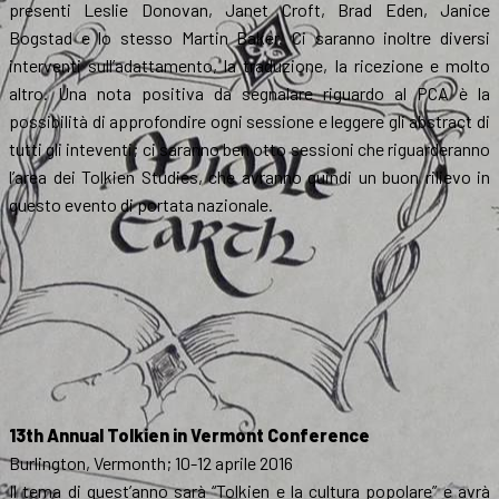
presenti Leslie Donovan, Janet Croft, Brad Eden, Janice
Bogstad e lo stesso Martin Baker. Ci saranno inoltre diversi
interventi sull’adattamento, la traduzione, la ricezione e molto
altro. Una nota positiva da segnalare riguardo al PCA è la
possibilità di approfondire ogni sessione e leggere gli abstract di
tutti gli inteventi; ci saranno ben otto sessioni che riguarderanno
l’area dei Tolkien Studies, che avranno quindi un buon rilievo in
questo evento di portata nazionale.
13th Annual Tolkien in Vermont Conference
Burlington, Vermonth; 10-12 aprile 2016
Il tema di quest’anno sarà “Tolkien e la cultura popolare” e avrà