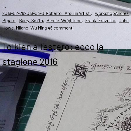
…
Scritto
Autore
Categorie
Tag
2016-02-28
2016-03-01
Roberto Arduini
Artisti
,
workshop
Andrea
il
Piparo
,
Barry Smith
,
Bernie Wrightson
,
Frank Frazetta
,
John
su
Howe
,
Milano
,
Wu Ming 4
6 commenti
Colloquio
con
Tolkien all’estero: ecco la
John
Howe:
stagione 2016
il
resoconto