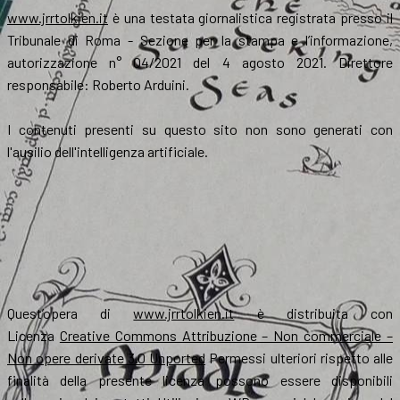
www.jrrtolkien.it
è una testata giornalistica registrata presso il
Tribunale di Roma - Sezione per la stampa e l’informazione,
autorizzazione n° 04/2021 del 4 agosto 2021. Direttore
responsabile: Roberto Arduini.
I contenuti presenti su questo sito non sono generati con
l'ausilio dell'intelligenza artificiale.
Quest’opera di
www.jrrtolkien.it
è distribuita con
Licenza
Creative Commons Attribuzione – Non commerciale –
Non opere derivate 3.0 Unported
Permessi ulteriori rispetto alle
finalità della presente licenza possono essere disponibili