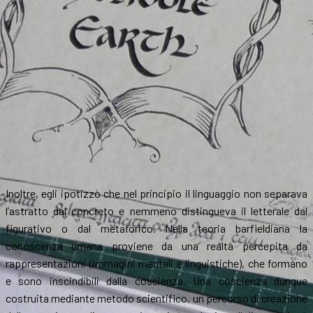
Inoltre, egli ipotizzò che nel principio il linguaggio non separava
l’astratto dal concreto e nemmeno distingueva il letterale dal
figurativo o dal metaforico. Nella teoria barfieldiana la
conoscenza umana proviene da una realtà percepita da
rappresentazioni (immagini mentali e linguistiche), che formano
e sono inscindibili dalla coscienza. Una coscienza dunque
costruita mediante metodo scientifico, un percorso di creazione