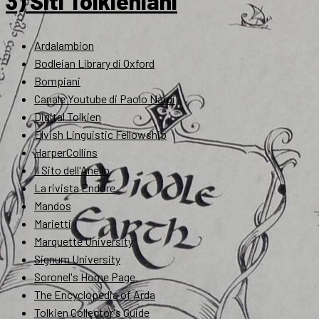
3) Siti Tolkieniani
Ardalambion
Bodleian Library di Oxford
Bompiani
Canale Youtube di Paolo Nardi
Digital Tolkien
Elvish Linguistic Fellowship
HarperCollins
Il Sito dell'Anello
La rivista Endóre
Mandos
Marietti
Marquette University
Signum University
Soronel's Home Page
The Encyclopedia of Arda
Tolkien Collector's Guide