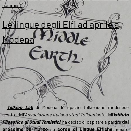
su
commenti
Tolkien
l’esperantista:
Le lingue degli Elfi ad aprile a
la
prefazione
Modena
di
Garth
Il
Tolkien Lab
di Modena, lo spazio tolkieniano modenese
gestito dall’
Associazione italiana studi Tolkieniani
e dall’
Istituto
Filosofico di Studi Tomistici
, ha deciso di ospitare a partire
dal
prossimo 30 Marzo
un
corso di Lingue Elfiche
, ideato