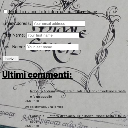
Ho letto e accetto le informazioni sulla privacy
Email Address:
First Name:
Last Name:
Ultimi commenti:
Roberto Arduini
su
Lettera di Tolkien, Crickhowell vince l’asta
e fa un appello
2026-07-20
Ora è sistemato. Grazie mille!
Daniela
su
Lettera di Tolkien, Crickhowell vince l’asta e fa un
appello
2026-07-20