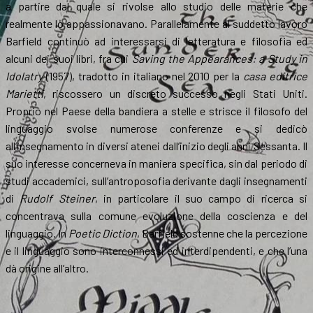
a partire dal quale si rivolse allo studio delle materie che
realmente lo appassionavano. Parallelamente al suddetto lavoro
Barfield continuò ad interessarsi di letteratura e filosofia ed
alcuni dei suoi libri, fra cui
Saving the Appearances: a Study in
Idolatry
(1957), tradotto in italiano nel 2010 per la
casa editrice
Marietti
, riscossero un discreto successo negli Stati Uniti.
Proprio nel Paese della bandiera a stelle e strisce il filosofo del
linguaggio svolse numerose conferenze e si dedicò
all’insegnamento in diversi atenei dall’inizio degli anni Sessanta. Il
suo interesse concerneva in maniera specifica, sin dal periodo di
studi accademici, sull’antroposofia derivante dagli insegnamenti
di
Rudolf Steiner
, in particolare il suo campo di ricerca si
concentrava sulla comune evoluzione della coscienza e del
linguaggio. In
Poetic Diction
, Barfield sostenne che la percezione
e il linguaggio sono interconnessi ed interdipendenti, e che l’una
dà origine all’altro.