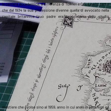
la carriera accademica, a differenza di Tolkien e C.S. Lewis, tanto
che dal 1934 la sua professione divenne quella di avvocato nella
capitale britannica (suo padre era proprietario dello studio
Barfield&Barfield),
mestiere che svolse sino al 1959, anno in cui andò in pensione ed