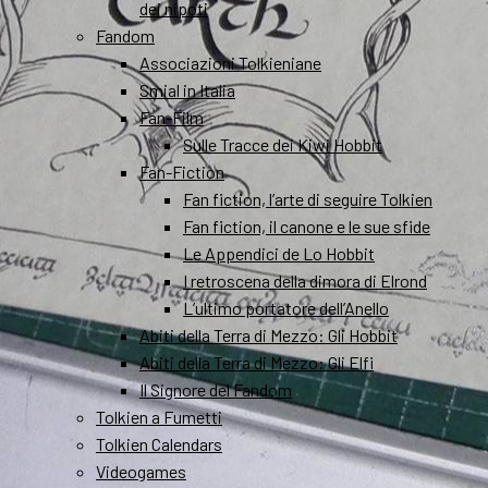
dei nipoti
Fandom
Associazioni Tolkieniane
Smial in Italia
Fan-Film
Sulle Tracce dei Kiwi Hobbit
Fan-Fiction
Fan fiction, l’arte di seguire Tolkien
Fan fiction, il canone e le sue sfide
Le Appendici de Lo Hobbit
I retroscena della dimora di Elrond
L’ultimo portatore dell’Anello
Abiti della Terra di Mezzo: Gli Hobbit
Abiti della Terra di Mezzo: Gli Elfi
Il Signore del Fandom
Tolkien a Fumetti
Tolkien Calendars
Videogames