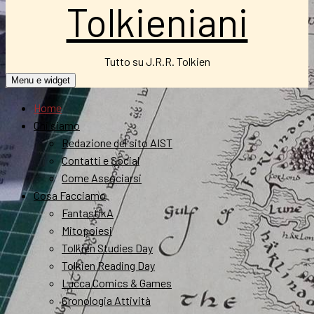
Tolkieniani
Tutto su J.R.R. Tolkien
Menu e widget
Home
Chi siamo
Redazione del sito AIST
Contatti e Social
Come Associarsi
Cosa Facciamo
FantastikA
Mitopoiesi
Tolkien Studies Day
Tolkien Reading Day
Lucca Comics & Games
Cronologia Attività