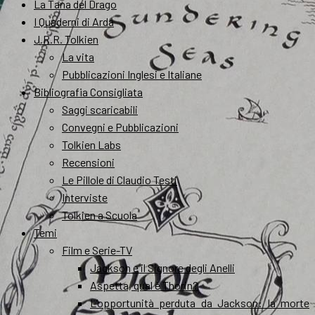
La Tana del Drago
I Quaderni di Arda
J.R.R. Tolkien
La vita
Pubblicazioni Inglesi e Italiane
Bibliografia Consigliata
Saggi scaricabili
Convegni e Pubblicazioni
Tolkien Labs
Recensioni
Le Pillole di Claudio Testi
Interviste
Tolkien a Scuola
Temi
Film e Serie-TV
Jackson e il Signore degli Anelli
Aspetta, qual è Thorin?
L’opportunità perduta da Jackson: la morte