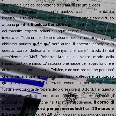
all’interno di una collaborazione tra
Eldalië
e lo smial degli
Overhill di Bologna
e che verrà organizzato anche in altre date e
località (il sito del corso è ancora in preparazione e sarà diffuso
appena pronto).
Gianluca Comastri
, presidente di
Eldalië
e uno
dei massimi esperti italiani di lingue elfiche e che già era stato
inviato a Modena per tenere alcune lezioni sui linguaggi (ne
abbiamo parlato
qui
e
qui
) sarà quindi il docente principale in
questo corso dedicato al Quenya, che sarà introdotta dal
presidente dell’AisT Roberto Arduini sul vasto modo della
linguistica tolkieniana. L’Associazione nasce per approfondire e
diffondere la conoscenza di Tolkien, e da sempre siamo persuasi
che la dimensione linguistica, ben lungi dall’essere un ozioso
gioco o vizio di J.R.R.Tolkien, sia essenziale per comprendere
tutta la profondità dell’opera del professore di Oxford. Per questo
non abbiamo esitato a contattare Gianluca per proporgli questa
importante attività anche nel territorio modenese.
Il corso di
Lingue Elfiche si terrà per sei mercoledì tra il 30 marzo e
il 4 maggio alle ore 20.45
, con ingresso a pagamento presso