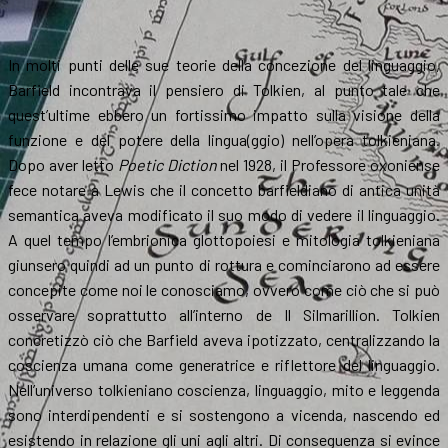
In molti punti delle sue teorie della concezione del linguaggio,
Barfield incontrava il pensiero di Tolkien, al punto tale che
quest’ultime ebbero un fortissimo impatto sulla visione della
funzione e del potere della lingua(ggio) nell’opera tolkieniana.
Dopo aver letto
Poetic Diction
nel 1928, il Professore oxoniense
fece notare a Lewis che il concetto barfieldiano di antica unità
semantica aveva modificato il suo modo di vedere il linguaggio.
A quel tempo l’embrionica glottopoiesi e mitologia tolkieniana
giunsero quindi ad un punto di rottura e cominciarono ad essere
concepite come noi le conosciamo, ovvero come ciò che si può
osservare soprattutto all’interno de Il Silmarillion. Tolkien
concretizzò ciò che Barfield aveva ipotizzato, centralizzando la
coscienza umana come generatrice e riflettore del linguaggio.
Nell’universo tolkieniano coscienza, linguaggio, mito e leggenda
sono interdipendenti e si sostengono a vicenda, nascendo ed
esistendo in relazione gli uni agli altri. Di conseguenza si evince