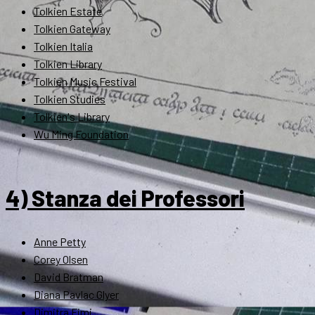
Tolkien Estate
Tolkien Gateway
Tolkien Italia
Tolkien Library
Tolkien Music Festival
Tolkien Studies
Tolkien's Library
Wu Ming Foundation
4) Stanza dei Professori
Anne Petty
Corey Olsen
David Bratman
Diana Pavlac Glyer
Dimitra Fimi