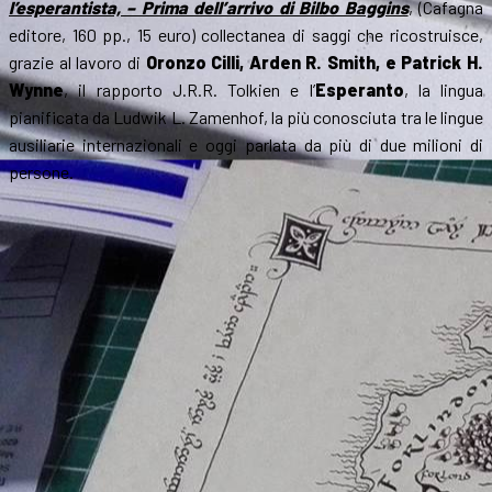
l’esperantista, – Prima dell’arrivo di Bilbo Baggins
, (Cafagna
editore, 160 pp., 15 euro) collectanea di saggi che ricostruisce,
grazie al lavoro di
Oronzo Cilli, Arden R. Smith, e Patrick H.
Wynne
, il rapporto J.R.R. Tolkien e l’
Esperanto
, la lingua
pianificata da Ludwik L. Zamenhof, la più conosciuta tra le lingue
ausiliarie internazionali e oggi parlata da più di due milioni di
persone.