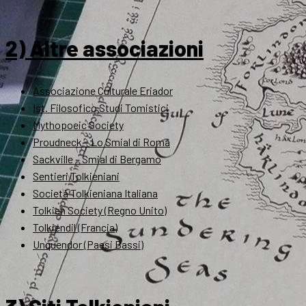
2) Altre associazioni
Associazione Culturale Eriador
Ist. Filosofico Studi Tomistici
Mythopoeic Society
Proudneck – Lo Smial di Roma
Sackville – Smial di Bergamo
Sentieri Tolkieniani
Società Tolkieniana Italiana
Tolkien Society (Regno Unito)
Tolkiendil (Francia)
Unquendor (Paesi Bassi)