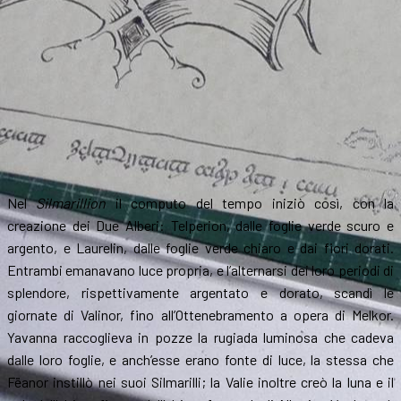
Nel
Silmarillion
il computo del tempo iniziò così, con la
creazione dei Due Alberi: Telperion, dalle foglie verde scuro e
argento, e Laurelin, dalle foglie verde chiaro e dai fiori dorati.
Entrambi emanavano luce propria, e l’alternarsi dei loro periodi di
splendore, rispettivamente argentato e dorato, scandì le
giornate di Valinor, fino all’Ottenebramento a opera di Melkor.
Yavanna raccoglieva in pozze la rugiada luminosa che cadeva
dalle loro foglie, e anch’esse erano fonte di luce, la stessa che
Fëanor instillò nei suoi Silmarilli; la Valie inoltre creò la luna e il