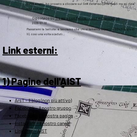
Salve a tutti, ho provato a cliccare sul link della raccolta fondi ma mi dice
che non esiste. Grazie
Gipsoteco
su
Tre anni con Fatica… Lost in translation
2026-07-10
Passatemi la battuta: e lasciamo che chi si lamenta aspetti il 2043 (o giù di
lì), così una volta scaduti…
Link esterni
:
1) Pagine dell'AIST
ArsT – Il blog (non più attivo)
Facebook – Il nostro gruppo
Facebook – La nostra pagina
Instagram – Il nostro canale
Link Tree – AIST