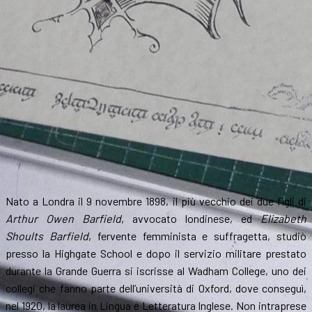
Nato a Londra il 9 novembre 1898, il più vecchio dei due figli di
Arthur Owen Barfield
, avvocato londinese, ed
Elizabeth
Shoults Barfield
, fervente femminista e suffragetta, studiò
presso la Highgate School e dopo il servizio militare prestato
durante la Grande Guerra si iscrisse al Wadham College, uno dei
collegi che fanno parte dell’università di Oxford, dove conseguì,
nel 1920, la laurea in Lingua e Letteratura Inglese. Non intraprese