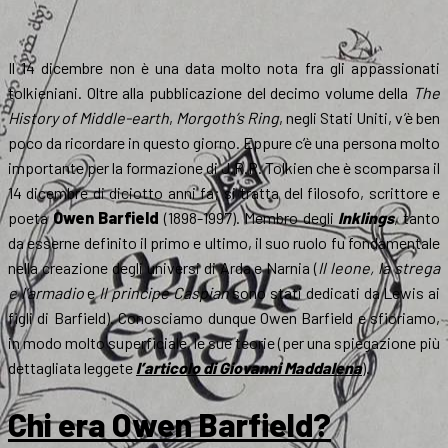
Il 14 dicembre non è una data molto nota fra gli appassionati
tolkieniani. Oltre alla pubblicazione del decimo volume della
The
History of Middle-earth
,
Morgoth’s Ring
, negli Stati Uniti, v’è ben
poco da ricordare in questo giorno. Eppure c’è una persona molto
importante per la formazione di J.R.R. Tolkien che è scomparsa il
14 dicembre di diciotto anni fa; si tratta del filosofo, scrittore e
poeta
Owen Barfield
(1898-1997). Membro degli
Inklings
, tanto
da esserne definito il primo e ultimo, il suo ruolo fu fondamentale
nella creazione degli universi di Arda e Narnia (
Il leone, la strega
e l’armadio
e
Il principe Caspian
sono stati dedicati da Lewis ai
figli di Barfield). Conosciamo dunque Owen Barfield e sfioriamo,
in modo molto superficiale, le sue teorie (per una spiegazione più
dettagliata leggete
l’articolo di Giovanni Maddalena
).
Chi era Owen Barfield?