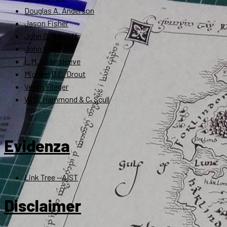
Douglas A. Anderson
Jason Fisher
John D. Rateliff
John Garth
L.M. Gildersleeve
Michael D.C. Drout
Verlyn Flieger
W. G. Hammond & C. Scull
Evidenza
Link Tree – AIST
Disclaimer