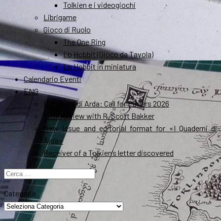
Tolkien e i videogiochi
Librigame
Gioco di Ruolo
The One Ring
Lo Hobbit (Gioco da Tavola)
Lo Hobbit in miniatura
Calendario Eventi
ENG
I Quaderni di Arda: Call for Papers 2026
An interview with R. Scott Bakker
New Issue and editorial format for «I Quaderni di
Arda»
Receiver of a Tolkien’s letter discovered
Ricerca
per:
Categorie