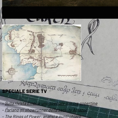
SPECIALE SERIE TV
–
Sulla rivista Empire uno speciale con tre copertine
–
Parlano gli showrunner della serie tv Amazon
–
The Rings of Power: analisi e punti chiave