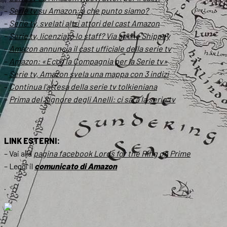
–
Serie tv su Amazon: a che punto siamo?
–
Serie tv, svelati altri attori del cast Amazon
–
Serie tv, licenziato lo staff? Via anche Shippey
–
Amazon annuncia il cast ufficiale della serie tv
–
Amazon: «Ecco la Compagnia per la Serie tv»
–
Serie tv, Amazon svela una mappa con 3 indizi
–
Continua l’attesa della serie tv tolkieniana
–
Prima del
Signore degli Anelli
: ci sarà la serie tv
LINK ESTERNI:
– Vai alla
pagina facebook
Lords for the Ring on Prime
– Leggi il
comunicato di Amazon
.