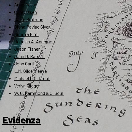
Anne Petty
Corey Olsen
David Bratman
Diana Pavlac Glyer
Dimitra Fimi
Douglas A. Anderson
Jason Fisher
John D. Rateliff
John Garth
L.M. Gildersleeve
Michael D.C. Drout
Verlyn Flieger
W. G. Hammond & C. Scull
Evidenza