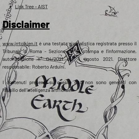
Link Tree – AIST
Disclaimer
www.jrrtolkien.it
è una testata giornalistica registrata presso il
Tribunale di Roma - Sezione per la stampa e l’informazione,
autorizzazione n° 04/2021 del 4 agosto 2021. Direttore
responsabile: Roberto Arduini.
I contenuti presenti su questo sito non sono generati con
l'ausilio dell'intelligenza artificiale.