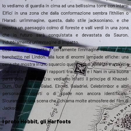
lo vediamo di guardia in cima ad una bellissima torre con intarsi
Elfici in una zona che dalla conformazione sembra l’Ithilien o
l’Harad: un’immagine, questa, dallo stile jacksoniano, e che
mostra un paesaggio colmo di foreste e valli verdi in una zona
che in futuro sarà conquistata e devastata da Sauron.
Indubbiamente un’immagine di impatto.
Così come di impatto è certamente l’immagine relativa ad un
banchetto nel Lindon, alla luce di enormi lampade elfiche: una
cena che mostra in uno squarcio quella rete di alleanze e amicizie
che caratterizzeranno i rapporti tra gli Elfi e i Nani in una buona
parte della Seconda Era: vediamo infatti il principe di Khazad-
Dum, Durin IV, Gil-Galad, Elrond, Galadriel, Celebrimbor e altri
personaggi coperti o di spalle non ancora identificato.
Sicuramente una scena che richiama molte atmosfere dei film di
Jackson.
I proto Hobbit, gli Harfoots