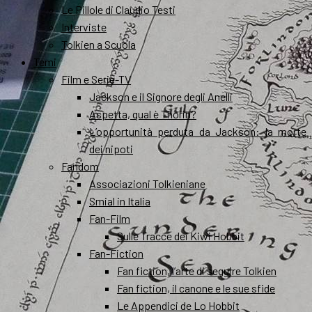
Le Pillole di Claudio Testi
Interviste
Tolkien a Scuola
Temi
Film e Serie-TV
Jackson e il Signore degli Anelli
Aspetta, qual è Thorin?
L’opportunità perduta da Jackson: la morte
dei nipoti
Fandom
Associazioni Tolkieniane
Smial in Italia
Fan-Film
Sulle Tracce dei Kiwi Hobbit
Fan-Fiction
Fan fiction, l’arte di seguire Tolkien
Fan fiction, il canone e le sue sfide
Le Appendici de Lo Hobbit