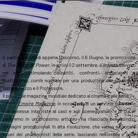
A partire dal lunedì appena trascorso, il 6 Giugno, la promozione
di
The Rings of Power
, in arrivo il 2 settembre, è entrata davvero
nel vivo, stimolando dibattiti, confronti, entusiasmi e
scetticismo, com’è normale per una produzione che riguardi la
Terra di Mezzo e il Professore.
Il principale magazine mondiale dedicato al cinema e alle serie Tv,
infatti,
Empire Magazine
, in occasione di un servizio sulla serie
con annesse interviste al cast e agli sceneggiatori- e di cui vi
parleremo in un prossimo articolo- ha rilasciato ben quindici
immagini promozionali in alta risoluzione, che vanno a toccare
alcuni dei protagonisti della serie, lasciando nell’ombra e nella