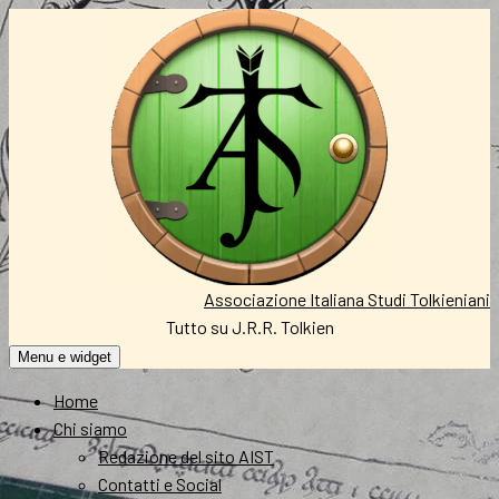
Vai
al
contenuto
Associazione Italiana Studi Tolkieniani
Tutto su J.R.R. Tolkien
Menu e widget
Home
Chi siamo
Redazione del sito AIST
Contatti e Social