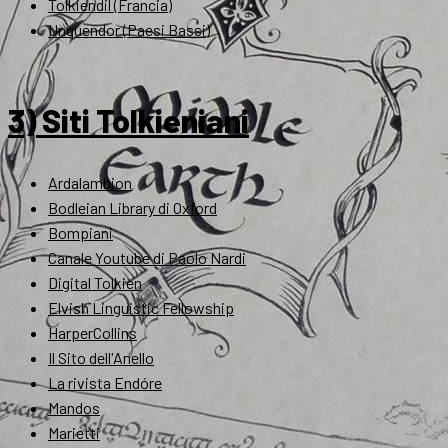
Tolkiendil (Francia)
Unquendor (Paesi Bassi)
3) Siti Tolkieniani
Ardalambion
Bodleian Library di Oxford
Bompiani
Canale Youtube di Paolo Nardi
Digital Tolkien
Elvish Linguistic Fellowship
HarperCollins
Il Sito dell'Anello
La rivista Endóre
Mandos
Marietti