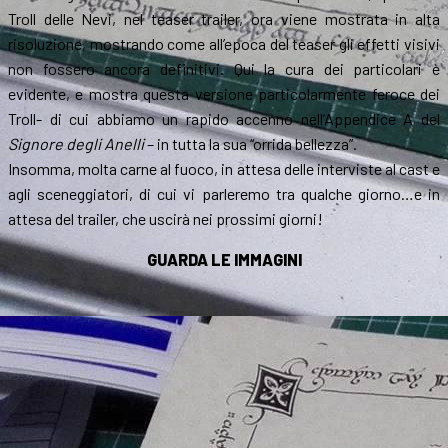
Troll delle Nevi, nel teaser trailer, ora viene mostrata in alta
risoluzione, mostrando come all’epoca del teaser gli effetti visivi
non fossero ancora definitivi. Qui la cura dei particolari è
evidente, e mostra questa versione particolarmente feroce dei
Troll- di cui abbiamo un rapido accenno nell’Appendice A del
Signore degli Anelli
– in tutta la sua “orrida bellezza”.
Insomma, molta carne al fuoco, in attesa delle interviste al cast e
agli sceneggiatori, di cui vi parleremo tra qualche giorno…e in
attesa del trailer, che uscirà nei prossimi giorni!
GUARDA LE IMMAGINI