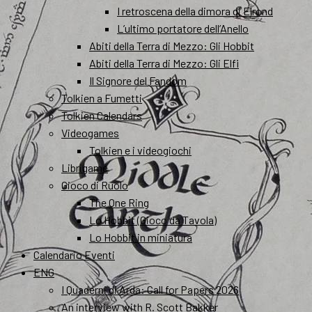
I retroscena della dimora di Elrond
L’ultimo portatore dell’Anello
Abiti della Terra di Mezzo: Gli Hobbit
Abiti della Terra di Mezzo: Gli Elfi
Il Signore del Fandom
Tolkien a Fumetti
Tolkien Calendars
Videogames
Tolkien e i videogiochi
Librigame
Gioco di Ruolo
The One Ring
Lo Hobbit (Gioco da Tavola)
Lo Hobbit in miniatura
Calendario Eventi
ENG
I Quaderni di Arda: Call for Papers 2026
An interview with R. Scott Bakker