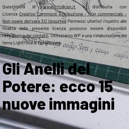
Quest’opera di
www.jrrtolkien.it
è distribuita con
Licenza
Creative Commons Attribuzione – Non commerciale –
Non opere derivate 3.0 Unported
Permessi ulteriori rispetto alle
finalità della presente licenza possono essere disponibili
nella
pagina dei contatti
. Utilizziamo WP e una rielaborazione del
tema LightFolio di Dynamicwp.
Gli Anelli del
Potere: ecco 15
nuove immagini