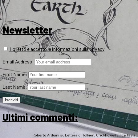
Newsletter
Ho letto e accetto le informazioni sulla privacy
Email Address:
First Name:
Last Name:
Ultimi commenti:
Roberto Arduini
su
Lettera di Tolkien, Crickhowell vince l’asta