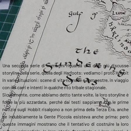
Una seconda serie di immagini riguarda una delle più discusse
storyline della serie, quella degli Harfoots: vediamo i proto Hobbit
in varie situazioni: scene di vita nomade e campestre, in viaggio
con dei carri e intenti in qualche rito tribale stagionale.
Sicuramente, come abbiamo detto tante volte, la loro storyline è
forse la più azzardata, perché dai testi sappiamo che le prime
notizie sugli Hobbit risalgono a non prima della Terza Era, anche
se indubbiamente la Gente Piccola esisteva anche prima; però
queste immagini mostrano che il tentativo di costruire la loro