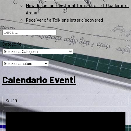
New Issue and editorial format for «I Quaderni di
Arda»
Receiver of a Tolkien’s letter discovered
Ricerca
per:
Categorie
Calendario Eventi
Set
19