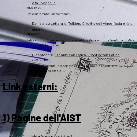
e fa un appello
2026-07-20
Ora è sistemato. Grazie mille!
Daniela
su
Lettera di Tolkien, Crickhowell vince l’asta e fa un
appello
2026-07-20
Salve a tutti, ho provato a cliccare sul link della raccolta fondi ma mi dice
che non esiste. Grazie
Gipsoteco
su
Tre anni con Fatica… Lost in translation
2026-07-10
Passatemi la battuta: e lasciamo che chi si lamenta aspetti il 2043 (o giù di
lì), così una volta scaduti…
Link esterni
:
1) Pagine dell'AIST
ArsT – Il blog (non più attivo)