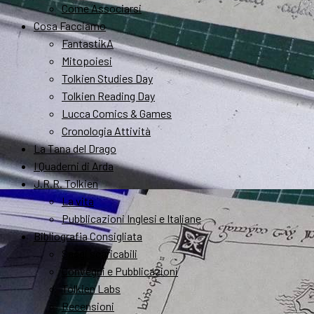
Come Associarsi
Cosa Facciamo
FantastikA
Mitopoiesi
Tolkien Studies Day
Tolkien Reading Day
Lucca Comics & Games
Cronologia Attività
La Tana del Drago
I Quaderni di Arda
J.R.R. Tolkien
La vita
Pubblicazioni Inglesi e Italiane
Bibliografia Consigliata
Saggi scaricabili
Convegni e Pubblicazioni
Tolkien Labs
Recensioni