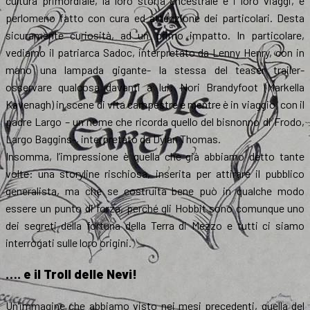
cultura primordiale, la loro storia ancestrale e i loro viaggi, è
perlomeno fatto con cura ed attenzione dei particolari. Desta
sicuramente curiosità, ad un primo impatto. In particolare,
vediamo il patriarca Sadoc, interpretato da Lenny Henry, con in
mano una lampada gigante- la stessa del teaser trailer-
osservare qualcosa davanti a lui: Nori Brandyfoot (Markella
Kavenagh) in scene di vita campestre e mentre è in viaggio, con il
padre Largo – un nome che ricorda quello del bisnonno di Frodo,
Largo Baggins-, interpretato da Dylan Thomas.
Insomma, l’impressione è quella che già abbiamo detto tante
volte: una storyline rischiosa, inserita per attirare il pubblico
generalista, ma che se costruita bene può in qualche modo
essere un punto di forza, perché gli Hobbit sono comunque uno
dei segreti della fortuna della Terra di Mezzo e tutti ci siamo
interrogati sulle loro origini.
…. e il Troll delle Nevi!
Un’immagine che abbiamo visto nei mesi precedenti, quella del