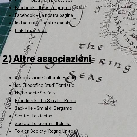
Facebook – Il nostro gruppo
Facebook – La nostra pagina
Instagram – Il nostro canale
Link Tree – AIST
2) Altre associazioni
Associazione Culturale Eriador
Ist. Filosofico Studi Tomistici
Mythopoeic Society
Proudneck – Lo Smial di Roma
Sackville – Smial di Bergamo
Sentieri Tolkieniani
Società Tolkieniana Italiana
Tolkien Society (Regno Unito)