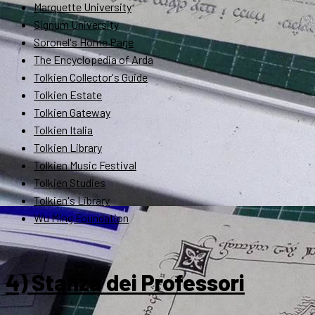
Marquette University
Signum University
Soronel's Home Page
The Encyclopedia of Arda
Tolkien Collector's Guide
Tolkien Estate
Tolkien Gateway
Tolkien Italia
Tolkien Library
Tolkien Music Festival
Tolkien Studies
Tolkien's Library
Wu Ming Foundation
4) Stanza dei Professori