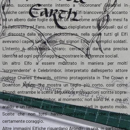
piano, successivamente intento a “incoronare” Galadriel in
qualche cerimonia, attorniata da altri Elfi biancovestiti, accanto
ad un albero dalle foglie dorate. Gli Elfi, come anticipato mesi fa
da Fellowship of Fans, non hanno capigliature tutte uguali: qui ci
si discosta dalla visione jacksoniana, nella quale tutti gli Elfi
avevano i capelli lunghissimi, dai signori Elfici ai semplici soldati.
L’intento è abbastanza chiaro: cercare di dare una precisa
identità ad ogni personaggio e mostrare le differenze sociali.
Un altro Elfo a essere mostrato in maniera per molti
“sorprendente” è Celebrimbor, interpretato dall’esperto attore
inglese Charles Edwards, ottimo protagonista in The Crown e
Downton Abbey, che mostra un taglio più corto, così come
Elrond: entrambe le scelte seguono le motivazioni scritte sopra:
sia Elrond che Celebrimbor, al momento, non sono re, e ma un
araldo e un fabbro, e si cerca di differenziarli in questo modo.
Scelte che non tutti hanno condiviso, ma che denotano
certamente coraggio.
Altre immagini Elfiche riguardano Arondir: in una, in particolare,