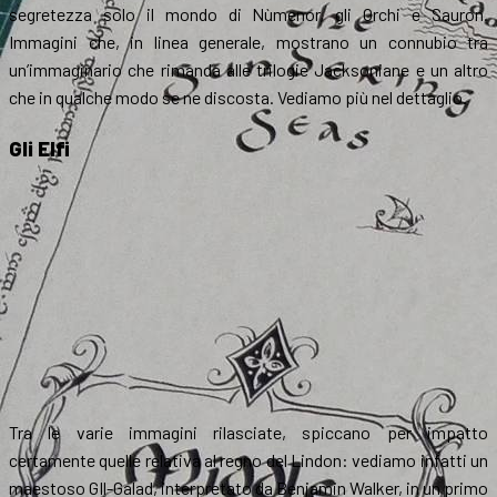
segretezza solo il mondo di Nùmenor, gli Orchi e Sauron.
Immagini che, in linea generale, mostrano un connubio tra
un’immaginario che rimanda alle trilogie Jacksoniane e un altro
che in qualche modo se ne discosta. Vediamo più nel dettaglio.
Gli Elfi
Tra le varie immagini rilasciate, spiccano per impatto
certamente quelle relativa al regno del Lindon: vediamo infatti un
maestoso GIl-Galad, interpretato da Benjamin Walker, in un primo