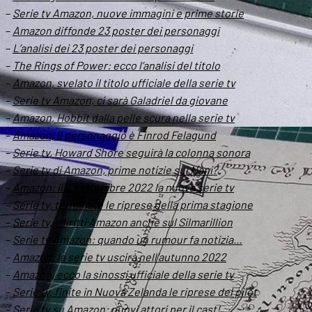
–
Serie tv Amazon, nuove immagini e prime storie
–
Amazon diffonde 23 poster dei personaggi
–
L’analisi dei 23 poster dei personaggi
–
The Rings of Power: ecco l’analisi del titolo
–
Amazon, svelato il titolo ufficiale della serie tv
–
Serie tv Amazon, ci sarà Galadriel da giovane
–
Amazon, Hobbit dalla pelle scura nella serie tv
–
Amazon, il personaggio è Finrod Felagund
–
Serie tv, Howard Shore seguirà la colonna sonora
–
Serie tv di Amazon, prime notizie sui Nani?
–
Amazon: il 2 settembre 2022 la nuova serie tv
–
Serie tv, terminate le riprese della prima stagione
–
Serie tv, i diritti Amazon anche sul Silmarillion
–
Serie tv Amazon: quando un rumour fa notizia…
–
Amazon: la serie tv uscirà nell’autunno 2022
–
Amazon, ecco la sinossi ufficiale della serie tv
–
Serie tv, finite in Nuova Zelanda le riprese del pilot
–
Serie tv su Amazon: nuovi attori per il cast!