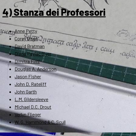
4) Stanza dei Professori
Anne Petty
Corey Olsen
David Bratman
Diana Pavlac Glyer
Dimitra Fimi
Douglas A. Anderson
Jason Fisher
John D. Rateliff
John Garth
L.M. Gildersleeve
Michael D.C. Drout
Verlyn Flieger
W. G. Hammond & C. Scull