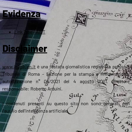
Evidenza
Link Tree – AIST
Disclaimer
www.jrrtolkien.it
è una testata giornalistica registrata presso il
Tribunale di Roma - Sezione per la stampa e l’informazione,
autorizzazione n° 04/2021 del 4 agosto 2021. Direttore
responsabile: Roberto Arduini.
I contenuti presenti su questo sito non sono generati con
l'ausilio dell'intelligenza artificiale.