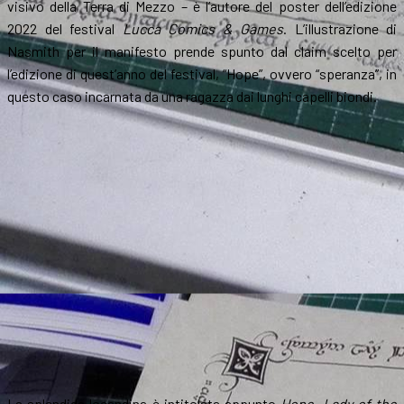
visivo della Terra di Mezzo – è l’autore del poster dell’edizione
2022 del festival
Lucca Comics & Games
. L’illustrazione di
Nasmith per il manifesto prende spunto dal claim scelto per
l’edizione di quest’anno del festival, “Hope”, ovvero “speranza”, in
questo caso incarnata da una ragazza dai lunghi capelli biondi.
La splendida locandina è intitolata appunto
Hope, Lady of the