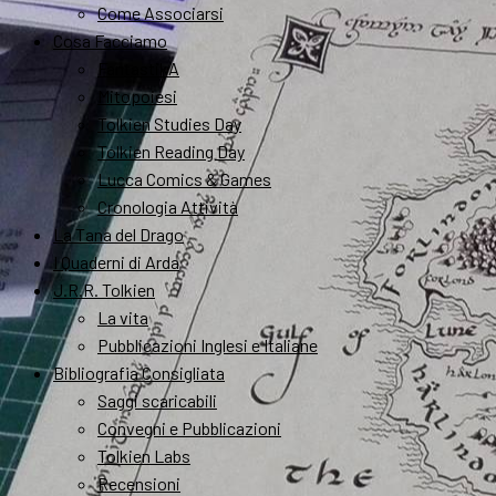
Come Associarsi
Cosa Facciamo
FantastikA
Mitopoiesi
Tolkien Studies Day
Tolkien Reading Day
Lucca Comics & Games
Cronologia Attività
La Tana del Drago
I Quaderni di Arda
J.R.R. Tolkien
La vita
Pubblicazioni Inglesi e Italiane
Bibliografia Consigliata
Saggi scaricabili
Convegni e Pubblicazioni
Tolkien Labs
Recensioni