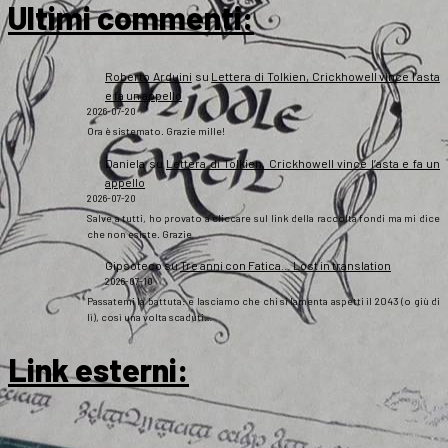
Ultimi commenti:
Roberto Arduini
su
Lettera di Tolkien, Crickhowell vince l’asta
e fa un appello
2026-07-20
Ora è sistemato. Grazie mille!
Daniela
su
Lettera di Tolkien, Crickhowell vince l’asta e fa un
appello
2026-07-20
Salve a tutti, ho provato a cliccare sul link della raccolta fondi ma mi dice
che non esiste. Grazie
Gipsoteco
su
Tre anni con Fatica… Lost in translation
2026-07-10
Passatemi la battuta: e lasciamo che chi si lamenta aspetti il 2043 (o giù di
lì), così una volta scaduti…
Link esterni
: