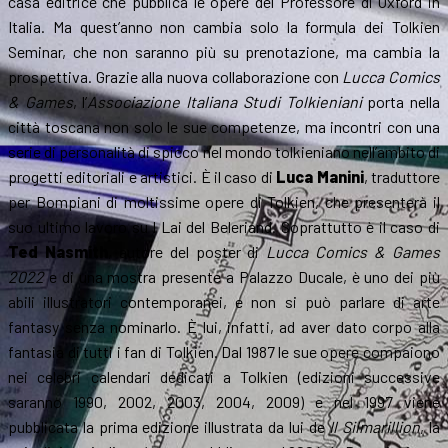
casa editrice che pubblica le opere del Professore di Oxford in
Italia. Ma quest’anno non cambia solo la formula dei Tolkien
Seminar, che non saranno più su prenotazione, ma cambia la
prospettiva. Grazie alla nuova collaborazione con
Lucca Comics
& Games
, l’
Associazione Italiana Studi Tolkieniani
porta nella
città toscana non solo le sue competenze, ma incontri con una
serie di personalità di spicco nel mondo tolkieniano nell’ambito di
progetti editoriali e artistici. È il caso di
Luca Manini
, traduttore
per Bompiani di moltissime opere di Tolkien, che presenterà il
suo ultimo lavoro su I Lai del Beleriand. Soprattutto è il caso di
Ted Nasmith
, autore del poster di
Lucca Comics & Games
2022
e di una mostra presente a Palazzo Ducale, è uno dei più
abili illustratori contemporanei, e non si può parlare di arte
fantasy senza nominarlo. È lui, infatti, ad aver dato corpo alla
fantasia di tutti i fan di Tolkien. Dal 1987 le sue opere compaiono
nei celebri calendari dedicati a Tolkien (edizioni successive
saranno 1990, 2002, 2003, 2004, 2009) e nel 1997 viene
pubblicata la prima edizione illustrata da lui de
Il Silmarillion
, la