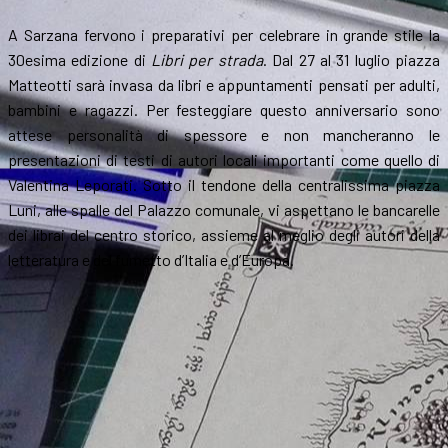
A Sarzana fervono i preparativi per celebrare in grande stile la
30esima edizione di
Libri per strada
. Dal 27 al 31 luglio piazza
Matteotti sarà invasa da libri e appuntamenti pensati per adulti,
bambini e ragazzi. Per festeggiare questo anniversario sono
attese personalità di spessore e non mancheranno le
presentazioni di testi di autori locali importanti come quello di
Valentina Leporati. Sotto il tendone della centralissima piazza
Luni, alle spalle del Palazzo comunale, vi aspettano le bancarelle
dei librai del centro storico, assieme al meglio degli autori della
letteratura e del fumetto d’Italia e d’Europa.