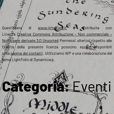
Quest’opera di
www.jrrtolkien.it
è distribuita con
Licenza
Creative Commons Attribuzione – Non commerciale –
Non opere derivate 3.0 Unported
Permessi ulteriori rispetto alle
finalità della presente licenza possono essere disponibili
nella
pagina dei contatti
. Utilizziamo WP e una rielaborazione del
tema LightFolio di Dynamicwp.
Categoria:
Eventi