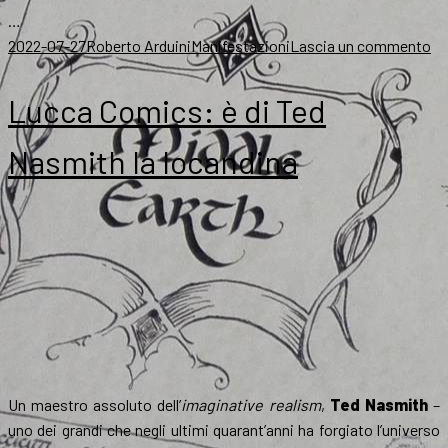
…
Scritto
Autore
Categorie
su
2022-07-27
Roberto Arduini
Manifestazioni
Lascia un commento
il
Sa
ar
Lucca Comics: è di Ted
il
To
Nasmith la locandina
St
Da
Un maestro assoluto dell’
imaginative realism
,
Ted Nasmith
–
uno dei grandi che negli ultimi quarant’anni ha forgiato l’universo