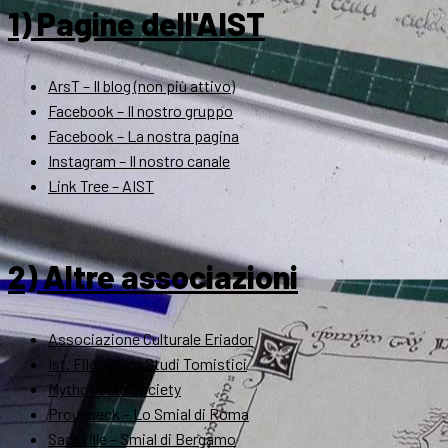
1) Pagine dell'AIST
ArsT – Il blog (non più attivo)
Facebook – Il nostro gruppo
Facebook – La nostra pagina
Instagram – Il nostro canale
Link Tree – AIST
2) Altre associazioni
Associazione Culturale Eriador
Ist. Filosofico Studi Tomistici
Mythopoeic Society
Proudneck – Lo Smial di Roma
Sackville – Smial di Bergamo