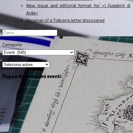
New Issue and editorial format for «I Quaderni di
Arda»
Receiver of a Tolkien’s letter discovered
Ricerca
per:
Categorie
Mappa dei prossimi eventi: