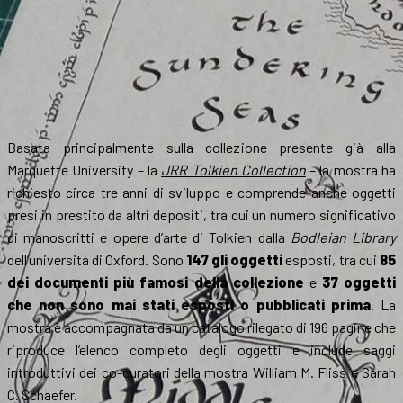
Basata principalmente sulla collezione presente già alla
Marquette University – la
JRR Tolkien Collection
– la mostra ha
richiesto circa tre anni di sviluppo e comprende anche oggetti
presi in prestito da altri depositi, tra cui un numero significativo
di manoscritti e opere d’arte di Tolkien dalla
Bodleian Library
dell’università di Oxford. Sono
147 gli oggetti
esposti, tra cui
85
dei documenti più famosi della collezione
e
37 oggetti
che non sono mai stati esposti o pubblicati prima
. La
mostra è accompagnata da un catalogo rilegato di 196 pagine che
riproduce l’elenco completo degli oggetti e include saggi
introduttivi dei co-curatori della mostra William M. Fliss e Sarah
C. Schaefer.