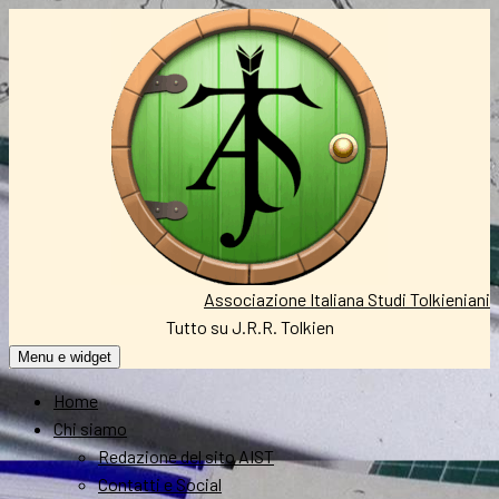
Vai
al
contenuto
Associazione Italiana Studi Tolkieniani
Tutto su J.R.R. Tolkien
Menu e widget
Home
Chi siamo
Redazione del sito AIST
Contatti e Social