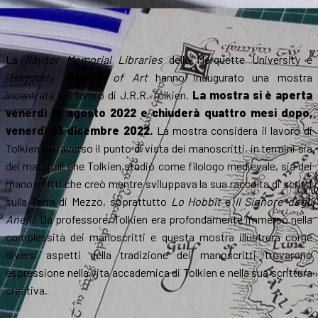
La
Raynor Memorial Libraries
della Marquette University e
l’
Haggerty Museum of Art
hanno inaugurato una mostra
incentrata sul lavoro di J.R.R. Tolkien.
La mostra si è aperta
venerdì 19 agosto 2022 e chiuderà quattro mesi dopo,
venerdì 23 dicembre 2022.
La mostra considera il lavoro di
Tolkien attraverso il punto di vista dei manoscritti, in termini sia
dei materiali che Tolkien studiò come filologo medievale, sia dei
manoscritti che creò mentre sviluppava la sua raccolta di scritti
sulla Terra di Mezzo, soprattutto
Lo Hobbit
e
Il Signore degli
Anelli
. Da professore, Tolkien era profondamente immerso nella
complessità dei manoscritti e questa mostra illustrerà come
diversi aspetti della tradizione dei manoscritti trovarono
espressione nella vita accademica di Tolkien e nella sua scrittura
creativa.