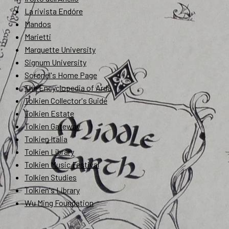
La rivista Endóre
Mandos
Marietti
Marquette University
Signum University
Soronel's Home Page
The Encyclopedia of Arda
Tolkien Collector's Guide
Tolkien Estate
Tolkien Gateway
Tolkien Italia
Tolkien Library
Tolkien Music Festival
Tolkien Studies
Tolkien's Library
Wu Ming Foundation