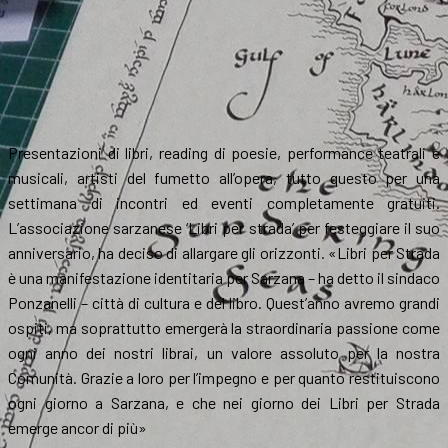
Presentazioni di libri, reading di poesie, performance teatrali e
musicali, artisti del fumetto all’opera, tutto questo per una
settimana di incontri ed eventi completamente gratuiti.
L’associazione sarzanese ‘Libri per strada’ per festeggiare il suo
anniversario, ha deciso di allargare gli orizzonti. «Libri per Strada
è una manifestazione identitaria per Sarzana – ha detto il sindaco
Ponzanelli – città di cultura e del libro. Quest’anno avremo grandi
ospiti, ma soprattutto emergerà la straordinaria passione come
ogni anno dei nostri librai, un valore assoluto per la nostra
Comunità. Grazie a loro per l’impegno e per quanto restituiscono
ogni giorno a Sarzana, e che nei giorno dei Libri per Strada
emerge ancor di più»