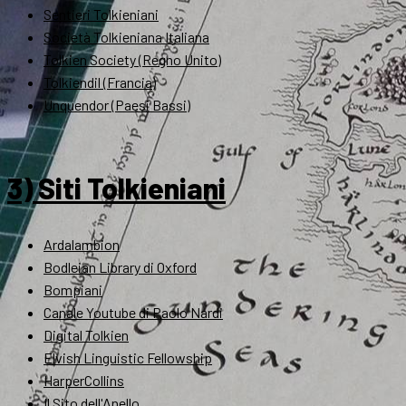
Sentieri Tolkieniani
Società Tolkieniana Italiana
Tolkien Society (Regno Unito)
Tolkiendil (Francia)
Unquendor (Paesi Bassi)
3) Siti Tolkieniani
Ardalambion
Bodleian Library di Oxford
Bompiani
Canale Youtube di Paolo Nardi
Digital Tolkien
Elvish Linguistic Fellowship
HarperCollins
Il Sito dell'Anello