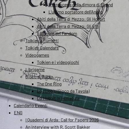
I retroscena della dimora di Elrond
L’ultimo portatore dell’Anello
Abiti della Terra di Mezzo: Gli Hobbit
Abiti della Terra di Mezzo: Gli Elfi
Il Signore del Fandom
Tolkien a Fumetti
Tolkien Calendars
Videogames
Tolkien e i videogiochi
Librigame
Gioco di Ruolo
The One Ring
Lo Hobbit (Gioco da Tavola)
Lo Hobbit in miniatura
Calendario Eventi
ENG
I Quaderni di Arda: Call for Papers 2026
An interview with R. Scott Bakker