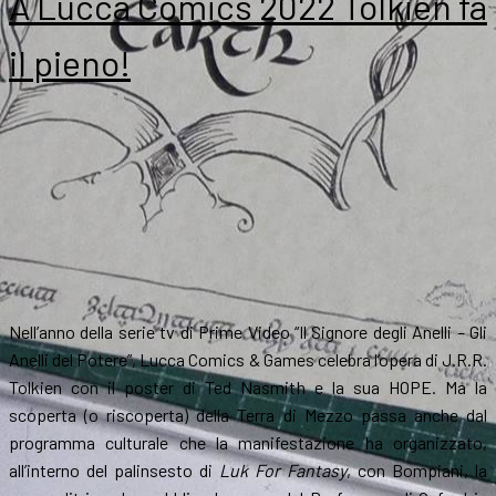
A Lucca Comics 2022 Tolkien fa
il pieno!
Nell’anno della serie tv di Prime Video “Il Signore degli Anelli – Gli
Anelli del Potere”, Lucca Comics & Games celebra l’opera di J.R.R.
Tolkien con il poster di Ted Nasmith e la sua HOPE. Ma la
scoperta (o riscoperta) della Terra di Mezzo passa anche dal
programma culturale che la manifestazione ha organizzato,
all’interno del palinsesto di
Luk For Fantasy
, con Bompiani, la