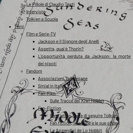
Le Pillole di Claudio Testi
Interviste
Tolkien a Scuola
Temi
Film e Serie-TV
Jackson e il Signore degli Anelli
Aspetta, qual è Thorin?
L’opportunità perduta da Jackson: la morte
dei nipoti
Fandom
Associazioni Tolkieniane
Smial in Italia
Fan-Film
Sulle Tracce dei Kiwi Hobbit
Fan-Fiction
Fan fiction, l’arte di seguire Tolkien
Fan fiction, il canone e le sue sfide
Le Appendici de Lo Hobbit