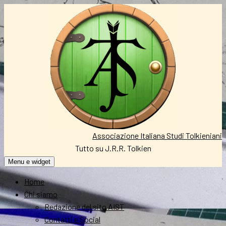
Vai
al
contenuto
Associazione Italiana Studi Tolkieniani
Tutto su J.R.R. Tolkien
Menu e widget
Home
Chi siamo
Redazione del sito AIST
Contatti e Social