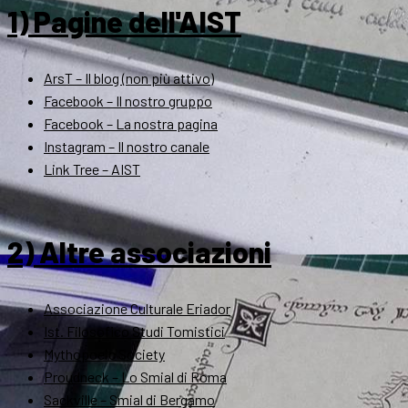
1) Pagine dell'AIST
ArsT – Il blog (non più attivo)
Facebook – Il nostro gruppo
Facebook – La nostra pagina
Instagram – Il nostro canale
Link Tree – AIST
2) Altre associazioni
Associazione Culturale Eriador
Ist. Filosofico Studi Tomistici
Mythopoeic Society
Proudneck – Lo Smial di Roma
Sackville – Smial di Bergamo