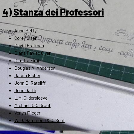
4) Stanza dei Professori
Anne Petty
Corey Olsen
David Bratman
Diana Pavlac Glyer
Dimitra Fimi
Douglas A. Anderson
Jason Fisher
John D. Rateliff
John Garth
L.M. Gildersleeve
Michael D.C. Drout
Verlyn Flieger
W. G. Hammond & C. Scull