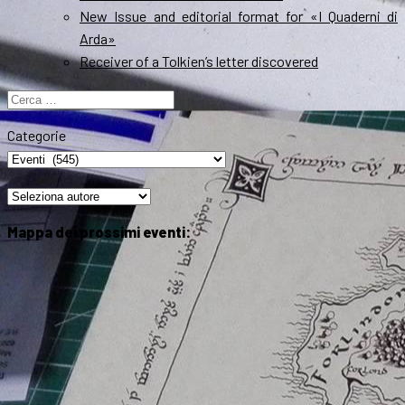
New Issue and editorial format for «I Quaderni di
Arda»
Receiver of a Tolkien’s letter discovered
Ricerca
per:
Categorie
Mappa dei prossimi eventi: