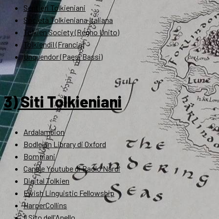
Sentieri Tolkieniani
Società Tolkieniana Italiana
Tolkien Society (Regno Unito)
Tolkiendil (Francia)
Unquendor (Paesi Bassi)
3) Siti Tolkieniani
Ardalambion
Bodleian Library di Oxford
Bompiani
Canale Youtube di Paolo Nardi
Digital Tolkien
Elvish Linguistic Fellowship
HarperCollins
Il Sito dell'Anello