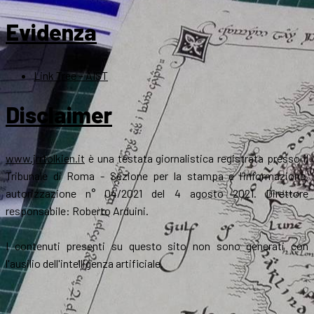
Evidenza
Link Tree – AIST
Disclaimer
www.jrrtolkien.it
è una testata giornalistica registrata presso il
Tribunale di Roma - Sezione per la stampa e l’informazione,
autorizzazione n° 04/2021 del 4 agosto 2021. Direttore
responsabile: Roberto Arduini.
I contenuti presenti su questo sito non sono generati con
l'ausilio dell'intelligenza artificiale.