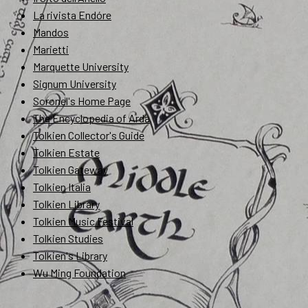
La rivista Endóre
Mandos
Marietti
Marquette University
Signum University
Soronel's Home Page
The Encyclopedia of Arda
Tolkien Collector's Guide
Tolkien Estate
Tolkien Gateway
Tolkien Italia
Tolkien Library
Tolkien Music Festival
Tolkien Studies
Tolkien's Library
Wu Ming Foundation