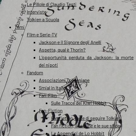
Le Pillole di Claudio Testi
Interviste
Tolkien a Scuola
Temi
Film e Serie-TV
Jackson e il Signore degli Anelli
Aspetta, qual è Thorin?
L’opportunità perduta da Jackson: la morte
dei nipoti
Fandom
Associazioni Tolkieniane
Smial in Italia
Fan-Film
Sulle Tracce dei Kiwi Hobbit
Fan-Fiction
Fan fiction, l’arte di seguire Tolkien
Fan fiction, il canone e le sue sfide
Le Appendici de Lo Hobbit