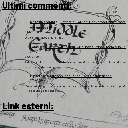
Ultimi commenti:
Roberto Arduini
su
Lettera di Tolkien, Crickhowell vince l’asta
e fa un appello
2026-07-20
Ora è sistemato. Grazie mille!
Daniela
su
Lettera di Tolkien, Crickhowell vince l’asta e fa un
appello
2026-07-20
Salve a tutti, ho provato a cliccare sul link della raccolta fondi ma mi dice
che non esiste. Grazie
Gipsoteco
su
Tre anni con Fatica… Lost in translation
2026-07-10
Passatemi la battuta: e lasciamo che chi si lamenta aspetti il 2043 (o giù di
lì), così una volta scaduti…
Link esterni
: