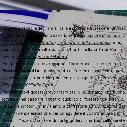
La grande famiglia degli smial italiani continua a crescere: gli inizi
di dicembre 2018 avevamo dato notizia della
nascita di un nuovo
smial tolkieniano a Gubbio,
le Guardie della Cittadella
, e oggi
parliamo la nuova realtà da poco fiorita nella città di Pesaro,
ovvero
La Compagnia del Mallorn
.
Per presentarvi il nuovo gruppo diamo voce al suo referente,
Pierluigi Cuccitto
, appassionato di Tolkien di lunga data, tanto
da gestire un proprio blog dedicato alle opere del Professore,
Migrantes of Middle Earth
.
Proponendovi questa breve intervista, vi auguriamo una buona
lettura e, nel caso tra il nostro pubblico ci fossero tolkieniani di
Pesaro e dintorni, vi invitiamo a contattare
La Compagnia del
Mallorn
senza esitazione per condividere il vostro amore per la
Terra di Mezzo, discutere di libri e godervi una tranquilla serata