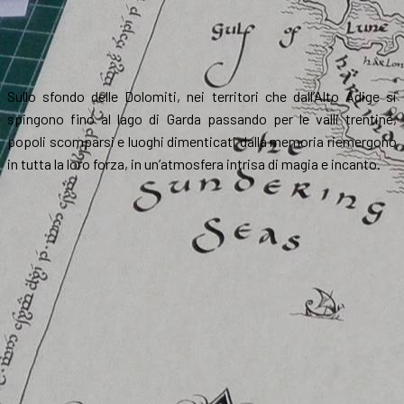
Sullo sfondo delle Dolomiti, nei territori che dall’Alto Adige si
spingono fino al lago di Garda passando per le valli trentine,
popoli scomparsi e luoghi dimenticati dalla memoria riemergono
in tutta la loro forza, in un’atmosfera intrisa di magia e incanto.