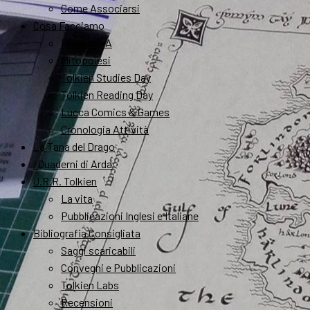
Come Associarsi
Cosa Facciamo
FantastikA
Mitopoiesi
Tolkien Studies Day
Tolkien Reading Day
Lucca Comics & Games
Cronologia Attività
La Tana del Drago
I Quaderni di Arda
J.R.R. Tolkien
La vita
Pubblicazioni Inglesi e Italiane
Bibliografia Consigliata
Saggi scaricabili
Convegni e Pubblicazioni
Tolkien Labs
Recensioni