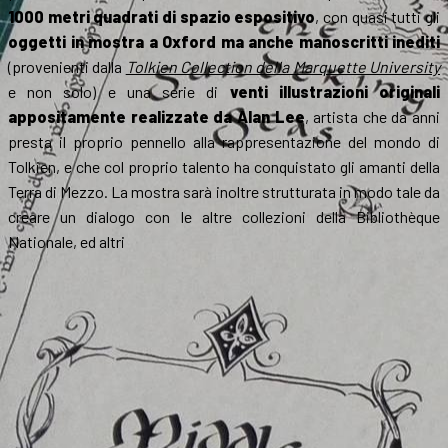
1000 metri quadrati di spazio espositivo
, con quasi tutti gli
oggetti in mostra a Oxford ma anche manoscritti inediti
(provenienti dalla
Tolkien Collection della Marquette University
e non solo) e una serie di
venti illustrazioni originali
appositamente realizzate da Alan Lee
, artista che da anni
presta il proprio pennello alla rappresentazione del mondo di
Tolkien, e che col proprio talento ha conquistato gli amanti della
Terra di Mezzo. La mostra sarà inoltre strutturata in modo tale da
creare un dialogo con le altre collezioni della Bibliothèque
Nationale, ed altri