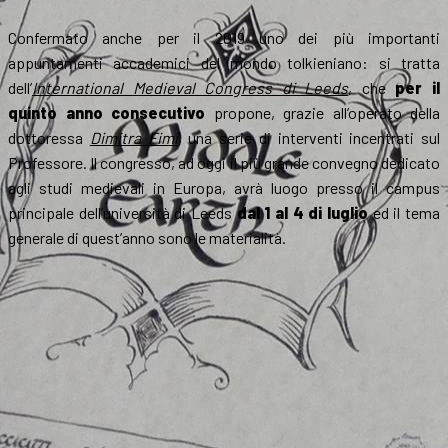
Confermato anche per il 2019 uno dei più importanti
appuntamenti accademici del mondo tolkieniano: si tratta
dell’
International Medieval Congress di Leeds
, che
per il
quinto anno consecutivo
propone, grazie all’operato della
dottoressa
Dimitra Fimi
, una serie di interventi incentrati sul
Professore. Il congresso, ad oggi il più grande convegno dedicato
agli studi medievali in Europa, avrà luogo presso il campus
principale dell’università di Leeds
dal 1 al 4 di luglio
ed il tema
generale di quest’anno sono le materialità.