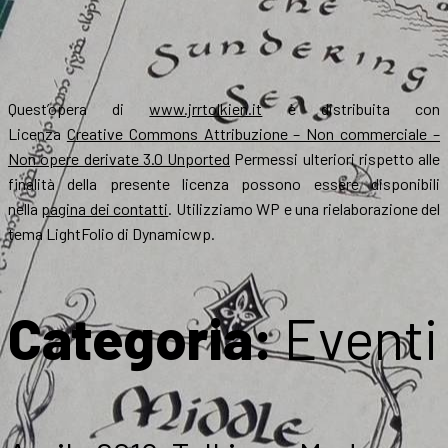
Quest’opera di
www.jrrtolkien.it
è distribuita con
Licenza
Creative Commons Attribuzione – Non commerciale –
Non opere derivate 3.0 Unported
Permessi ulteriori rispetto alle
finalità della presente licenza possono essere disponibili
nella
pagina dei contatti
. Utilizziamo WP e una rielaborazione del
tema LightFolio di Dynamicwp.
Categoria:
Eventi