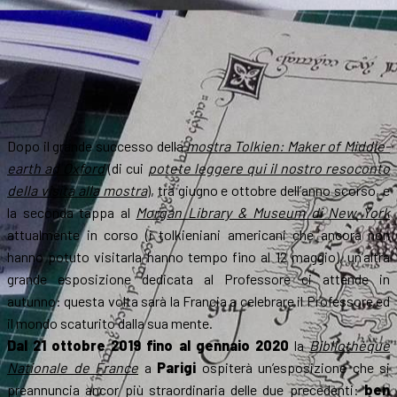
Dopo il grande successo della
mostra
Tolkien: Maker of Middle-
earth
ad Oxford
(di cui
potete leggere qui il nostro resoconto
della visita alla mostra
), tra giugno e ottobre dell’anno scorso, e
la seconda tappa al
Morgan Library & Museum di New York
attualmente in corso (i tolkieniani americani che ancora non
hanno potuto visitarla hanno tempo fino al 12 maggio), un’altra
grande esposizione dedicata al Professore ci attende in
autunno: questa volta sarà la Francia a celebrare il Professore ed
il mondo scaturito dalla sua mente.
Dal 21 ottobre 2019 fino al gennaio 2020
la
Bibliothèque
Nationale de France
a
Parigi
ospiterà un’esposizione che si
preannuncia ancor più straordinaria delle due precedenti:
ben