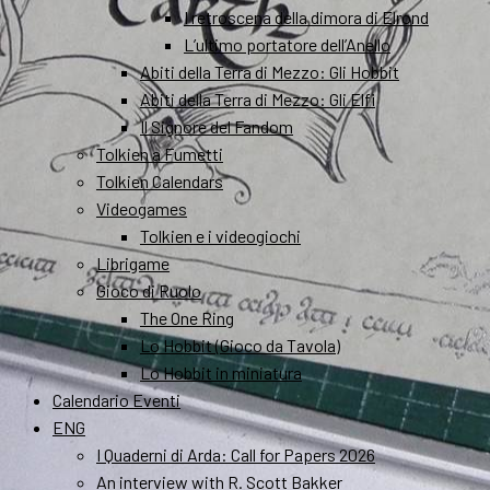
I retroscena della dimora di Elrond
L’ultimo portatore dell’Anello
Abiti della Terra di Mezzo: Gli Hobbit
Abiti della Terra di Mezzo: Gli Elfi
Il Signore del Fandom
Tolkien a Fumetti
Tolkien Calendars
Videogames
Tolkien e i videogiochi
Librigame
Gioco di Ruolo
The One Ring
Lo Hobbit (Gioco da Tavola)
Lo Hobbit in miniatura
Calendario Eventi
ENG
I Quaderni di Arda: Call for Papers 2026
An interview with R. Scott Bakker