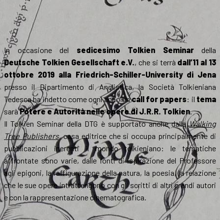
In occasione del
sedicesimo Tolkien Seminar
della
Deutsche Tolkien Gesellschaft e.V.
, che si terrà
dall’11 al 13
ottobre 2019 alla Friedrich-Schiller-University di Jena
presso il Dipartimento di Anglistica, la Società Tolkieniana
Tedesca ha indetto come ogni anno un
call for papers
: il
tema
sarà
Potere e Autorità nelle opere di J.R.R. Tolkien
.
Il Tolkien Seminar della DTG è supportato anche dalla
Walking
Tree Publishers
, casa editrice che si occupa principalmente di
pubblicazioni inerenti il mondo tolkieniano: le tematiche
affrontate sono varie, dalle fonti di ispirazione del Professore
agli epigoni, la raffigurazione della natura, la poesia, la relazione
che le sue opere intrattengono con gli scritti di altri grandi autori
e con la rappresentazione cinematografica.
…