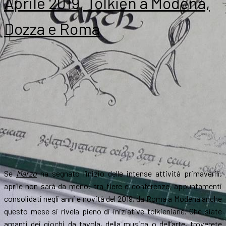
Aprile 2019, Tolkien a Modena,
Dozza e Roma
Se
Marzo
ha segnato l’inizio delle intense attività primaverili,
aprile non sarà da meno: tra fiere e conferenze, appuntamenti
consolidati negli anni e novità del 2019, da Roma a Modena anche
questo mese si rivela pieno di iniziative tolkieniane. Che siate
amanti dei giochi da tavola, della musica o dell’arte, troverete