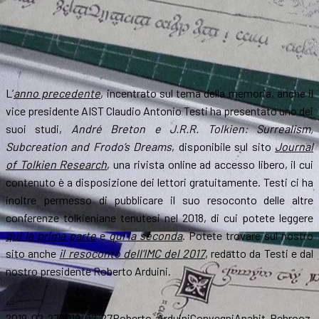
L’
anno precedente
, incentrato sul tema della memoria, anche il
vice presidente AIST Claudio Antonio Testi ha presentato uno dei
suoi studi,
André Breton e J.R.R. Tolkien: Surrealism,
Subcreation and Frodo’s Dreams
, disponibile sul sito
Journal
of Tolkien Research
, una rivista online ad accesso libero, il cui
contenuto è a disposizione dei lettori gratuitamente. Testi ci ha
inoltre permesso di pubblicare il suo resoconto delle altre
conferenze tolkieniane tenutesi nel 2018, di cui potete leggere
qui la prima parte
e
qui la seconda
. Potete trovare sul nostro
sito anche
il resoconto dell’IMC del 2017
, redatto da Testi e dal
nostro presidente Roberto Arduini.
…
Scritto
Autore
Categorie
Tag
2019-02-27
2019-02-27
Roberto Arduini
Convegni
Anahit Behrooz
,